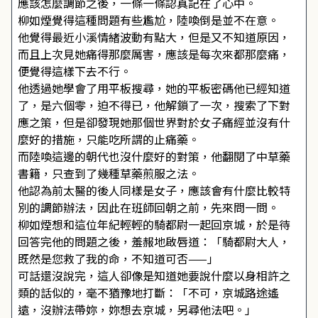
應該怎麼調節之後，一條一條認真記在了心中。
柳如煙覺得這種問題有些尷尬，陸喚倒是並不在意。
他覺得最近小溪情緒波動有點大，但是又不知道原因，
而且上次見她痛得那麼厲害，應該是每次來都那麼痛，
便覺得這樣下去不行。
他透過她學會了用平板搜尋，她的平板密碼他已經知道
了，是六個零，迫不得已，他解鎖了一次，搜索了下對
應之策，但是卻發現她那個世界對於女子痛經並沒有什
麼好的措施，只能吃所謂的止痛藥。
而陸喚這邊的朝代也沒什麼好的對策，他翻閱了中草藥
書籍，只查到了幾種草藥煎服之法。
他認為前太醫的後人同樣是女子，應該會有什麼比較特
別的調節辦法，因此在班師回朝之前，先來問一問。
柳如煙想和這位年紀輕輕的騎都尉一起回京城，於是待
回答完他的問題之後，羞赧地啟唇道：「騎都尉大人，
既然是您救了我的命，不知道可否——」
可話還沒說完，這人卻像是知道她要說什麼以身相許之
類的話似的，毫不猶豫地打斷：「不可，京城路途遙
遠，沒辦法帶妳，妳想去京城，另尋他法吧。」