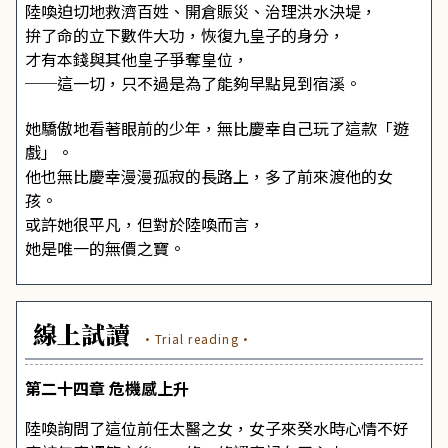
陸喚迫切地救濟百姓、開倉賑災、治理洪水決堤，
拚了命的立下數件大功，恢復九皇子的身分，
才有本錢與其他皇子爭奪皇位，
──這一切，只不過是為了能夠早點見到宿溪。
她驕傲地看著眼前的少年，無比慶幸自己玩了這款「遊
戲」。
他也無比慶幸漫漫孤寂的長路上，多了前來渡他的女
孩。
或許她很平凡，但對於陸喚而言，
她是唯一的無價之寶。
線上試讀
·Trial reading·
第二十四章 危機感上升
陸喚詢問了這位前任太醫之女，女子來癸水時心情不好