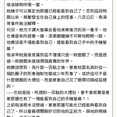
宿溪頓時呼吸一窒。
她幾乎可以篤定他那邊已經能看到自己了！否則這段時
間以來，頻繁發生在自己身上的怪事，八百公尺、魚湯
等事件無法解釋。
何況，她方才調大螢幕去看他桌案後方的另一隻手，他
也像是有所感覺一樣，漆黑眼睫幾不可察地輕輕一跳。
他應該是不僅能看到自己，還能看到自己手中的手機螢
幕？
宿溪早就漸漸意識到這不僅僅只是一款遊戲了，而是透
過一款遊戲來連接兩個真實的世界。
她應該想到，為什麼一百點之後，崽崽就莫名其妙從一
個奶團子的形象強制性變成少年形象了，或許這可不是
什麼遊戲的大禮包，而是崽崽自己花了銀兩切換成這樣
的。
——也就是說，所謂的一百點的大禮包，會不會其實是崽
崽那邊也有了一塊能看到自己的手機螢幕？！
之前宿溪根本沒想過，崽崽那邊可能也已經能夠看到自
己了，所以螢幕偶爾剛好切到他的正前方，與他的視線