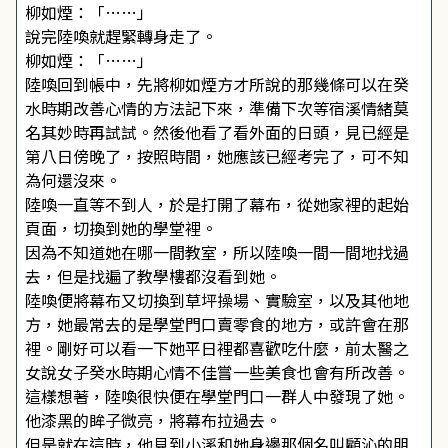
柳如煙：「……」
說完陸喚就趕緊轉身走了。
柳如煙：「……」
陸喚回到帳中，先將柳如煙方才所說的那幾條可以在癸
水時期改善心情的方法記下來，準備下次等宿溪情緒莫
名其妙時再試試。然後他看了看外面的日頭，見已經是
第八日傍晚了，按照時間，她應該已經考完了，可不知
為何還沒來。
陸喚一直等不到人，於是打開了幕布，從她家裡的起始
頁面，切換到她的學堂裡。
因為不知道她在哪一間教室，所以陸喚一間一間地找過
去，但是找遍了教學樓都沒看到她。
陸喚便將幕布又切換到草坪操場、實驗室，以及其他地
方，她最常去的是學堂門口賣零食的地方，或許會在那
裡。剛好可以看一下她平日裡都喜歡吃什麼，前太醫之
女說女子癸水時期心情不佳嘗一些美食也會有所改善。
這樣想著，陸喚很快便在學堂門口一群人中發現了她。
他漆黑的眸子微亮，將幕布拉過去。
但是就在這時，他見到小溪和她身邊那個名叫顧沁的朋