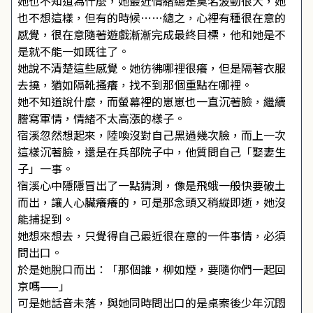
她也不知道為什麼，她最近情緒總是莫名波動很大，她
也不想這樣，但有的時候……總之，心裡有種很在意的
感覺，很在意隨著遊戲漸漸完成最終目標，他和她是不
是就不能一如既往了。
她說不清楚這些感覺。她彷彿哪裡很癢，但是隔著衣服
去撓，猶如隔靴搔癢，找不到那個重點在哪裡。
她不知道說什麼，而螢幕裡的崽崽也一直沉著臉，繼續
謄寫軍情，情緒不太高漲的樣子。
宿溪忽然想起來，陸喚沒對自己黑過幾次臉，而上一次
這樣沉著臉，還是在兵部院子中，他質問自己「娶妻生
子」一事。
宿溪心中隱隱冒出了一點猜測，像是飛蛾一般快要破土
而出，讓人心臟癢癢的，可是那念頭又稍縱即逝，她沒
能捕捉到。
她想來想去，只覺得自己最近很在意的一件事情，必須
問出口。
於是她脫口而出：「那個誰，柳如煙，要隨你們一起回
京嗎——」
可是她話音未落，與她同時問出口的是桌案後少年沉悶