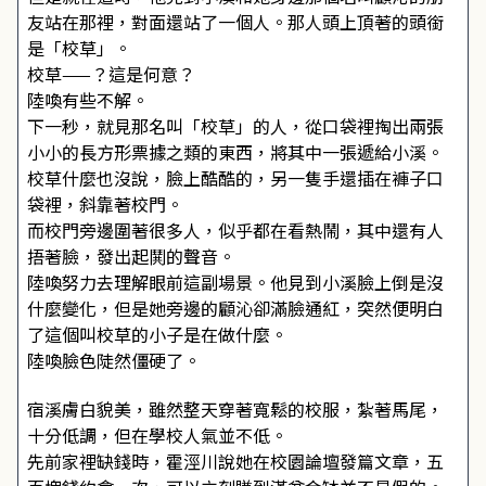
友站在那裡，對面還站了一個人。那人頭上頂著的頭銜
是「校草」。
校草——？這是何意？
陸喚有些不解。
下一秒，就見那名叫「校草」的人，從口袋裡掏出兩張
小小的長方形票據之類的東西，將其中一張遞給小溪。
校草什麼也沒說，臉上酷酷的，另一隻手還插在褲子口
袋裡，斜靠著校門。
而校門旁邊圍著很多人，似乎都在看熱鬧，其中還有人
捂著臉，發出起鬨的聲音。
陸喚努力去理解眼前這副場景。他見到小溪臉上倒是沒
什麼變化，但是她旁邊的顧沁卻滿臉通紅，突然便明白
了這個叫校草的小子是在做什麼。
陸喚臉色陡然僵硬了。
宿溪膚白貌美，雖然整天穿著寬鬆的校服，紮著馬尾，
十分低調，但在學校人氣並不低。
先前家裡缺錢時，霍涇川說她在校園論壇發篇文章，五