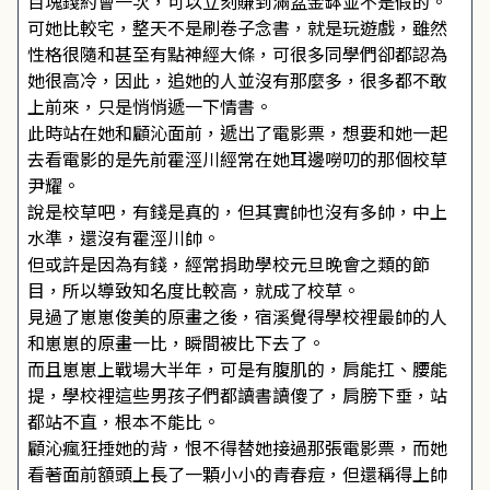
百塊錢約會一次，可以立刻賺到滿盆金缽並不是假的。
可她比較宅，整天不是刷卷子念書，就是玩遊戲，雖然
性格很隨和甚至有點神經大條，可很多同學們卻都認為
她很高冷，因此，追她的人並沒有那麼多，很多都不敢
上前來，只是悄悄遞一下情書。
此時站在她和顧沁面前，遞出了電影票，想要和她一起
去看電影的是先前霍涇川經常在她耳邊嘮叨的那個校草
尹耀。
說是校草吧，有錢是真的，但其實帥也沒有多帥，中上
水準，還沒有霍涇川帥。
但或許是因為有錢，經常捐助學校元旦晚會之類的節
目，所以導致知名度比較高，就成了校草。
見過了崽崽俊美的原畫之後，宿溪覺得學校裡最帥的人
和崽崽的原畫一比，瞬間被比下去了。
而且崽崽上戰場大半年，可是有腹肌的，肩能扛、腰能
提，學校裡這些男孩子們都讀書讀傻了，肩膀下垂，站
都站不直，根本不能比。
顧沁瘋狂捶她的背，恨不得替她接過那張電影票，而她
看著面前額頭上長了一顆小小的青春痘，但還稱得上帥