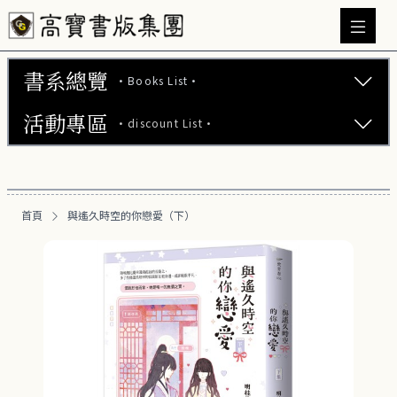
書系總覽
·Books List·
活動專區
·discount List·
文學小說 (737)
心理勵志 (176)
【2本75折】高寶小說系列全圖鑑書展
生活風格 (163)
首頁
與遙久時空的你戀愛（下）
【2本7折】高寶小說系列全圖鑑書展
商業財經 (101)
【2套7折】高寶小說系列全圖鑑書展
醫療保健 (54)
【66折】高寶小說系列全圖鑑書展
親子教養 (14)
人文史哲 (74)