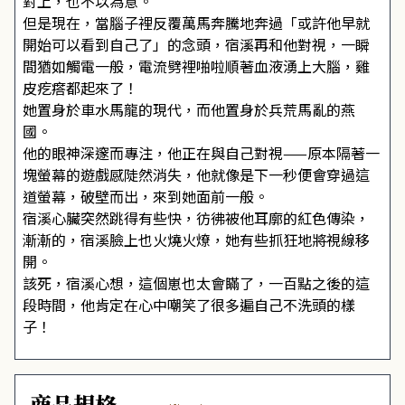
對上，也不以為意。
但是現在，當腦子裡反覆萬馬奔騰地奔過「或許他早就
開始可以看到自己了」的念頭，宿溪再和他對視，一瞬
間猶如觸電一般，電流劈裡啪啦順著血液湧上大腦，雞
皮疙瘩都起來了！
她置身於車水馬龍的現代，而他置身於兵荒馬亂的燕
國。
他的眼神深邃而專注，他正在與自己對視——原本隔著一
塊螢幕的遊戲感陡然消失，他就像是下一秒便會穿過這
道螢幕，破壁而出，來到她面前一般。
宿溪心臟突然跳得有些快，彷彿被他耳廓的紅色傳染，
漸漸的，宿溪臉上也火燒火燎，她有些抓狂地將視線移
開。
該死，宿溪心想，這個崽也太會瞞了，一百點之後的這
段時間，他肯定在心中嘲笑了很多遍自己不洗頭的樣
子！
商品規格