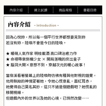
內容介紹
線上試讀
商品規格
書籍目錄
內容介紹
·Introduction·
因為心悅妳，所以每一個平行世界都想要見到妳
若沒有妳，陸喚不會是今日的陸喚。
★ 暖萌人氣作家 明桂載酒 高口碑治癒力作
★ 命裡帶衰倒楣少女 × 開局落魄的庶出皇子
★ 腦洞大開×意想不到，穿越次元的暖心故事！
當宿溪看著螢幕上的陸喚時彷彿有種與他對視的錯覺，
他用執拗的神情望著她，令她心慌意亂，面紅耳赤，
她覺得自己莫名其妙，這只不過是個遊戲吧？她慌亂的
移開視線，
但遊戲內外的世界以及她的心境，已悄然改變……