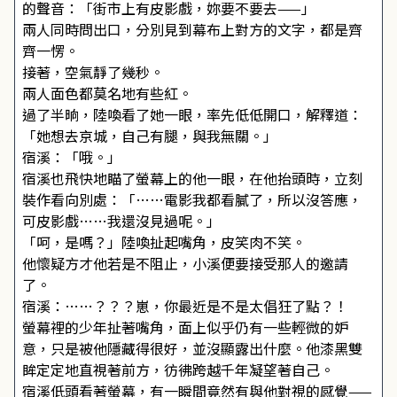
的聲音：「街市上有皮影戲，妳要不要去——」
兩人同時問出口，分別見到幕布上對方的文字，都是齊
齊一愣。
接著，空氣靜了幾秒。
兩人面色都莫名地有些紅。
過了半晌，陸喚看了她一眼，率先低低開口，解釋道：
「她想去京城，自己有腿，與我無關。」
宿溪：「哦。」
宿溪也飛快地瞄了螢幕上的他一眼，在他抬頭時，立刻
裝作看向別處：「……電影我都看膩了，所以沒答應，
可皮影戲……我還沒見過呢。」
「呵，是嗎？」陸喚扯起嘴角，皮笑肉不笑。
他懷疑方才他若是不阻止，小溪便要接受那人的邀請
了。
宿溪：……？？？崽，你最近是不是太倡狂了點？！
螢幕裡的少年扯著嘴角，面上似乎仍有一些輕微的妒
意，只是被他隱藏得很好，並沒顯露出什麼。他漆黑雙
眸定定地直視著前方，彷彿跨越千年凝望著自己。
宿溪低頭看著螢幕，有一瞬間竟然有與他對視的感覺——