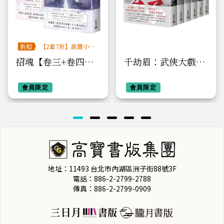
折扣
【2套7折】高寶小說
系列全圖鑑書展
招魂【卷三+卷四完
千劫眉：武俠大戲
結篇套書】
《水龍吟》原著小說
會員限定
【卷一－卷六完結套
會員限定
書】
地址：11493 台北市內湖區洲子街88號3F
電話：886-2-2799-2788
傳真：886-2-2799-0909