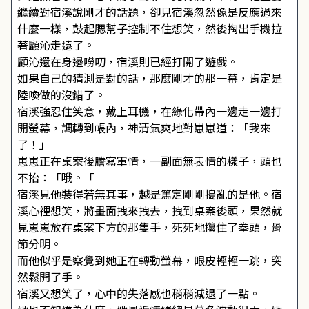
繼續對宿溪說剛才的話題，卻見宿溪忽然像是反應過來
什麼一樣，鼓起腮幫子控制不住想笑，然後掏出手機拉
著顧沁走遠了。
顧沁還在身邊嘮叨，宿溪則已經打開了遊戲。
如果自己的猜測是對的話，那麼剛才的那一幕，肯定是
陸喚做的沒錯了。
宿溪強忍住笑意，戴上耳機，在綠化帶內一邊走一邊打
開螢幕，調轉到帳內，神清氣爽地對崽崽道：「我來
了！」
崽崽正在桌案後謄寫軍情，一副面無表情的樣子，頭也
不抬：「哦。「
宿溪見他裝得若無其事，越是篤定剛剛搗亂的是他。宿
溪心裡想笑，將畫面拽來拽去，拽到桌案後頭，果然就
見崽崽放在桌案下方的那隻手，死死地攥住了拳頭，骨
節分明。
而他似乎是察覺到她正在轉動螢幕，眼皮輕輕一跳，突
然鬆開了手。
宿溪又想笑了，心中的失落感也稍稍減退了一點。