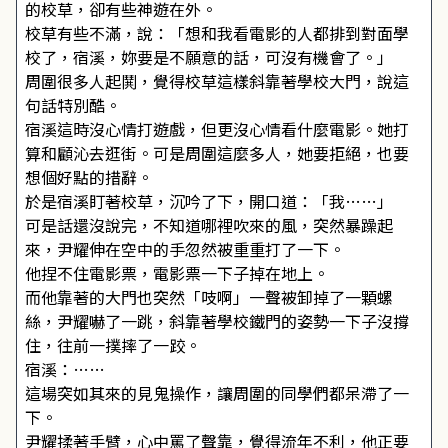
的校草，卻有些神遊在外。
校草有些不滿，說：「想和我看電影的人都排到對面學
校了，宿溪，妳要是不願意的話，可沒有機會了。」
周圍很多人起鬨，覺得校草這樣斜靠著學校大門，說這
句話特別酷。
宿溪這時沒心情打遊戲，但更沒心情看什麼電影。她打
算和顧沁去逛街。可是周圍這麼多人，她要拒絕，也要
想個好點的措辭。
於是宿溪盯著校草，沉吟了下，開口道：「我……」
可是話還沒說完，不知道哪裡吹來的風，突然暴躁起
來，尹耀伸在空中的手忽然被重重打了一下。
他捏不住電影票，電影票一下子掉在地上。
而他靠著的大門也突然「吱啊」一聲被卸掉了一顆螺
絲，尹耀嚇了一跳，斜靠著學校鐵門的姿勢一下子沒撐
住，往前一撲摔了一跤。
宿溪：……
這場突如其來的見鬼操作，讓周圍的同學們都呆滯了一
下。
尹耀揉著手臂，心中罵了聲靠，覺得流年不利，他正要