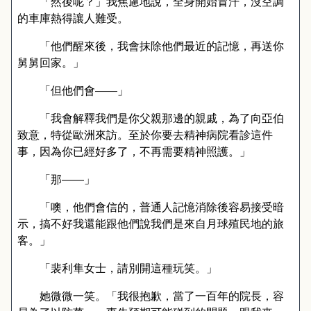
「然後呢？」我焦慮地說，全身開始冒汗，沒空調
的車庫熱得讓人難受。
「他們醒來後，我會抹除他們最近的記憶，再送你
舅舅回家。」
「但他們會
——
」
「我會解釋我們是你父親那邊的親戚，為了向亞伯
致意，特從歐洲來訪。至於你要去精神病院看診這件
事，因為你已經好多了，不再需要精神照護。」
「那
——
」
「噢，他們會信的，普通人記憶消除後容易接受暗
示，搞不好我還能跟他們說我們是來自月球殖民地的旅
客。」
「裴利隼女士，請別開這種玩笑。」
她微微一笑。「我很抱歉，當了一百年的院長，容