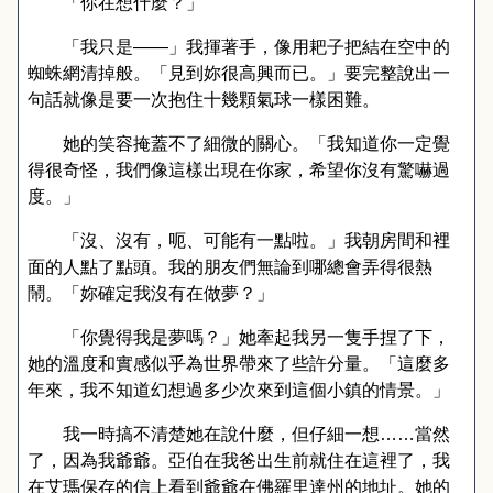
「你在想什麼？」
「我只是
——
」我揮著手，像用耙子把結在空中的
蜘蛛網清掉般。「見到妳很高興而已。」要完整說出一
句話就像是要一次抱住十幾顆氣球一樣困難。
她的笑容掩蓋不了細微的關心。「我知道你一定覺
得很奇怪，我們像這樣出現在你家，希望你沒有驚嚇過
度。」
「沒、沒有，呃、可能有一點啦。」我朝房間和裡
面的人點了點頭。我的朋友們無論到哪總會弄得很熱
鬧。「妳確定我沒有在做夢？」
「你覺得我是夢嗎？」她牽起我另一隻手捏了下，
她的溫度和實感似乎為世界帶來了些許分量。「這麼多
年來，我不知道幻想過多少次來到這個小鎮的情景。」
我一時搞不清楚她在說什麼，但仔細一想
……
當然
了，因為我爺爺。亞伯在我爸出生前就住在這裡了，我
在艾瑪保存的信上看到爺爺在佛羅里達州的地址。她的