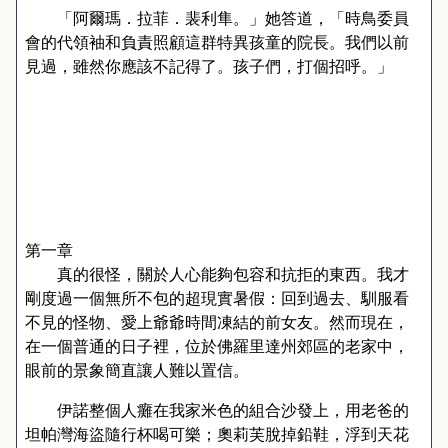
「阿爾瑪．拉菲．裴利隼。」她答道，「時鳥委員
會的代領袖和負責照顧這群特異孩童的院長。我們以前
見過，雖然你應該不記得了。孩子們，打個招呼。」
第一章
真的很怪，關於人心能夠包容和抗拒的東西。我才
剛度過一個無所不包的超現實暑假：回到過去、馴服看
不見的怪物、愛上爺爺時間凍結的前女友。然而現在，
在一個普通的日子裡，位於佛羅里達州郊區的老家中，
眼前的景象簡直讓人難以置信。
伊諾整個人癱在我家米色的組合沙發上，用老爸的
坦帕灣海盜隨行杯喝可樂；奧莉芙脫掉鉛鞋，浮到天花