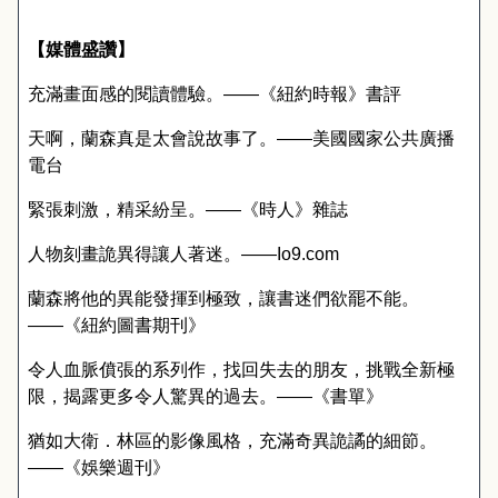
【媒體盛讚】
充滿畫面感的閱讀體驗。――《紐約時報》書評
天啊，蘭森真是太會說故事了。――美國國家公共廣播
電台
緊張刺激，精采紛呈。――《時人》雜誌
人物刻畫詭異得讓人著迷。――
Io9.com
蘭森將他的異能發揮到極致，讓書迷們欲罷不能。
――《紐約圖書期刊》
令人血脈僨張的系列作，找回失去的朋友，挑戰全新極
限，揭露更多令人驚異的過去。――《書單》
猶如大衛．林區的影像風格，充滿奇異詭譎的細節。
――《娛樂週刊》