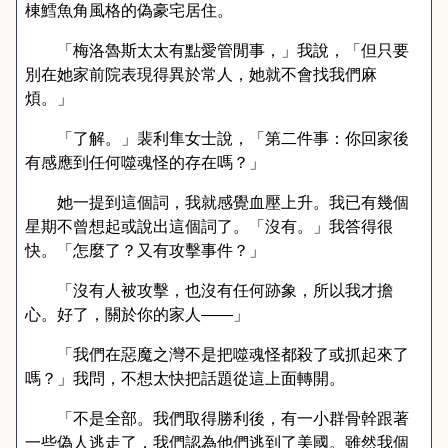
棟鱈魚角風格的偽豪宅居住。
「梅洛魯斯太太有點愛管閒事，」我說，「但只要
別在她家前院表現得異於常人，她就不會找我們麻
煩。」
「了解。」裴利隼女士說，「第二件事：你回家後
有感應到任何噬魂怪的存在嗎？」
她一提到這個詞，我就感覺血壓上升。我已有幾個
星期不曾想起或說出這個詞了。「沒有。」我答得很
快。「怎麼了？又有攻擊事件？」
「沒有人被攻擊，也沒有任何跡象，所以我才擔
心。好了，關於你的家人
——
」
「我們在惡魔之灣不是把噬魂怪都殺了或抓起來了
嗎？」我問，不想太快把話題從這上面轉開。
「不是全部。我們取得勝利後，有一小群骨幹跟著
一些偽人逃走了，我們認為他們逃到了美國。雖然我個