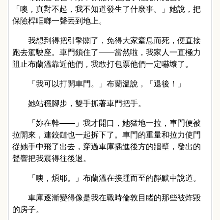
「噢，真對不起，我不知道發生了什麼事。」她說，把
保險桿哐啷一聲丟到地上。
我想到得把引擎關了，免得大家窒息而死，便直接
跑去駕駛座。車門鎖住了
——
當然啦，我家人一直極力
阻止布蘭溫靠近他們，我敢打包票他們一定嚇壞了。
「我可以打開車門。」布蘭溫說，「退後！」
她站穩腳步，雙手抓著車門把手。
「妳在幹
——
」我才開口，她猛地一拉，車門便被
拉開來，連鉸鏈也一起拆下了。車門的重量和拉力使門
從她手中飛了出去，穿過車庫插進後方的牆壁，發出的
聲響把我震得往後退。
「噢，煩耶。」布蘭溫在接踵而至的靜默中說道。
車庫逐漸變得像是我在戰時倫敦目睹的那些被炸毀
的房子。