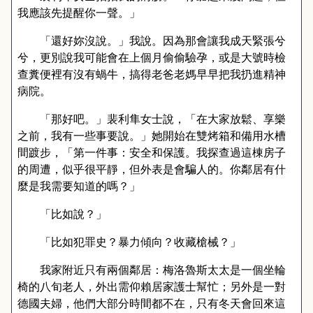
我應該先提醒你一聲。」
「還好妳沒說。」我說。因為那會讓我成天緊張兮
兮，更別說我可能會在上個月偷偷驗孕，或是大號時檢
查糞便裡有沒有蝸牛，搞得老爸老媽早早把我扔進精神
病院。
「那好吧。」裴利隼女士說，「在大家放鬆、享樂
之前，我有一些事要說。」她開始在雙烤箱和備用水槽
間踱步，「第一件事：安全和保護。我探查過這棟房子
的周遭，似乎很平靜，但外表是會騙人的。你鄰居有什
麼是我需要知道的嗎？」
「比如說？」
「比如犯罪史？暴力傾向？收藏槍械？」
我家附近只有兩個鄰居：梅洛魯斯太太是一個坐輪
椅的八旬老人，外出需仰賴居家護士幫忙；另外是一對
德國夫婦，他們大部分時間都不在，只有冬天會回來這