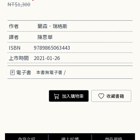
NT$1,300
作者
蘭森．瑞格斯
譯者
陳思華
ISBN
9789865063443
上市時間
2021-01-26
電子書
/
本書無電子書
加入購物車
收藏書籍
內容介紹
線上試讀
商品規格