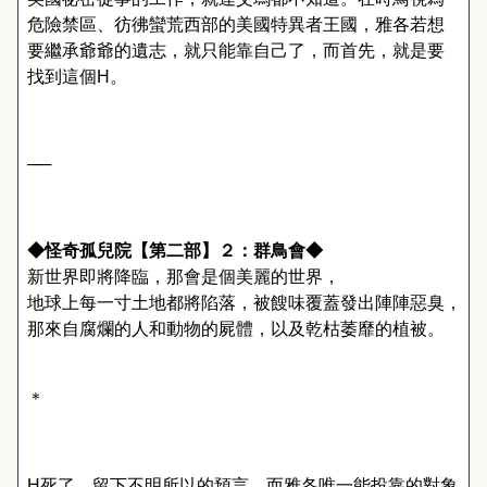
危險禁區、彷彿蠻荒西部的美國特異者王國，雅各若想
要繼承爺爺的遺志，就只能靠自己了，而首先，就是要
找到這個
H
。
──
◆怪奇孤兒院【第二部】２：群鳥會◆
新世界即將降臨，那會是個美麗的世界，
地球上每一寸土地都將陷落，被餿味覆蓋發出陣陣惡臭，
那來自腐爛的人和動物的屍體，以及乾枯萎靡的植被。
＊
H
死了，留下不明所以的預言，而雅各唯一能投靠的對象