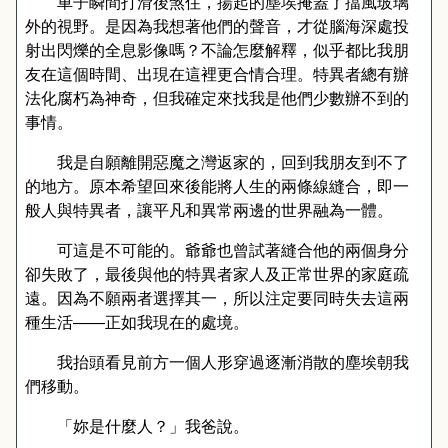
車子瞬間打滑後煞住，揚起的塵埃掩蓋了擋風玻璃
外的視野。是因為我想著他們的聲音，才從腦海深處投
射出閃爍的全息影像嗎？不論怎麼解釋，似乎都比我朋
友在這個時間、出現在這裡更合情合理。特異者總有辦
法化腐朽為神奇，但我確定來找我是他們少數辦不到的
事情。
我是自願離開惡魔之灣返家的，回到我朋友到不了
的地方。原本希望回來後能將人生的兩條線縫合，即一
般人與特異者，讓平凡和異常兩邊的世界融為一體。
可這是不可能的。爺爺也曾試著縫合他的兩個身分
卻失敗了，最後與他的特異者家人及正常世界的家庭疏
遠。因為不願兩者選擇其一，所以注定要同時失去這兩
種生活
——
正如我現在的處境。
我抬頭看見前方一個人形穿過逐漸消散的塵埃朝我
們移動。
「妳是什麼人？」我爸說。