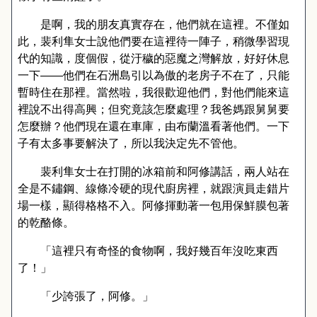
是啊，我的朋友真實存在，他們就在這裡。不僅如
此，裴利隼女士說他們要在這裡待一陣子，稍微學習現
代的知識，度個假，從汙穢的惡魔之灣解放，好好休息
一下
——
他們在石洲島引以為傲的老房子不在了，只能
暫時住在那裡。當然啦，我很歡迎他們，對他們能來這
裡說不出得高興；但究竟該怎麼處理？我爸媽跟舅舅要
怎麼辦？他們現在還在車庫，由布蘭溫看著他們。一下
子有太多事要解決了，所以我決定先不管他。
裴利隼女士在打開的冰箱前和阿修講話，兩人站在
全是不鏽鋼、線條冷硬的現代廚房裡，就跟演員走錯片
場一樣，顯得格格不入。阿修揮動著一包用保鮮膜包著
的乾酪條。
「這裡只有奇怪的食物啊，我好幾百年沒吃東西
了！」
「少誇張了，阿修。」