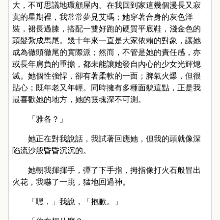
大，不可思議地環顧屋內。在我回到家這幾個漫長又寂
寞的星期裡，我常常夢見艾瑪；她穿著合身的灰色洋
裝，裙長過膝，搭配一雙好跑的硬質平底鞋，淺金色的
頭髮紮成馬尾。幾十年來一直是大家依賴的對象，讓她
成為徹頭徹尾的實際派；然而，不管是她的責任感，亦
或長年肩負的重擔，都未能讓她發自內心的少女光輝熄
滅。她個性強悍，卻有著柔軟的一面；脾氣火爆，但很
貼心；既年老又年輕。同時擁有多種面貌這點，正是我
最喜歡她的地方，她的靈魂深不可測。
「雅各？」
她正在對我說話，我試著回應她，但我的頭就像深
陷流沙般昏昏沉沉的。
她朝我揮揮手，彈了下手指，拇指像打火石般冒出
火花，我嚇了一跳，猛地回過神。
「嘿，」我說，「抱歉。」