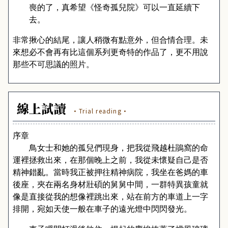
喪的了，真希望《怪奇孤兒院》可以一直延續下
去。
非常揪心的結尾，讓人稍微有點意外，但合情合理。未
來想必不會再有比這個系列更奇特的作品了，更不用說
那些不可思議的照片。
線上試讀
·Trial reading·
序章
鳥女士和她的孤兒們現身，把我從飛越杜鵑窩的命
運裡拯救出來，在那個晚上之前，我從未懷疑自己是否
精神錯亂。當時我正被押往精神病院，我坐在爸媽的車
後座，夾在兩名身材壯碩的舅舅中間，一群特異孩童就
像是直接從我的想像裡跳出來，站在前方的車道上一字
排開，宛如天使一般在車子的遠光燈中閃閃發光。