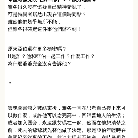
雅各很久沒有懷疑自己精神錯亂了，
可是特異者居然出現在這個時間點？
雖然他們幾乎無所不能，
但雅各很確定這件事他們辦不到！
原來亞伯還有更多祕密嗎？
H
是誰？他和亞伯一起工作？什麼工作？
為什麼爺爺完全沒有告訴他？
＊
靈魂圖書館之戰結束後，雅各一直在思考自己接下來可
以做什麼，或許他可以念完高中，回歸普通人的生活；
或者加入圈套，永遠跟艾瑪在一起。然而在他想清楚之
前，死去的爺爺就先替他做了決定。那是亞伯年輕時在
美國祕密從事的工作，就連艾瑪都不知道。在時鳥視為