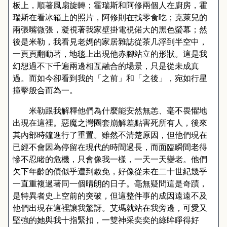
板上，順著風扇旋轉；霍瑞斯和阿修兩個人在廚房，霍
瑞斯在看冰箱上的照片，阿修則在找零食吃；克萊兒的
兩張嘴微張，凝視著我家壁掛電視偌大的黑色螢幕；然
後是米勒，我看見老媽的家居雜誌從茶几浮到半空中，
一頁頁翻動著，地毯上出現他赤腳站立的形狀。這是我
幻想過不下千遍兩邊相互融合的場景，只是從未成真
過。而如今卻看到我的「之前」和「之後」，宛如行星
撞擊般合而為一。
米勒跟我解釋他們為什麼能安然無恙、毫不畏懼地
出現在這裡。惡魔之灣圈套崩解差點害死所有人，後來
其內部時鐘進行了重置。雖然不清楚原因，但他們現在
已經不會因為停留在現代的時間過長，而面臨瞬間老得
慘不忍睹的危機，只會像我一樣，一天一天變老。他們
欠下年齡的債似乎遭到赦免，好像從未在二十世紀幾乎
一直重複過著同一個晴朗的日子。毫無疑問這是奇蹟，
是特異者史上空前的突破，但這整件事的成因遠遠不及
他們出現在這裡讓我驚訝。艾瑪就站在我旁邊，可愛又
堅強的她與我十指緊扣，一雙神采奕奕的綠眸睜得好