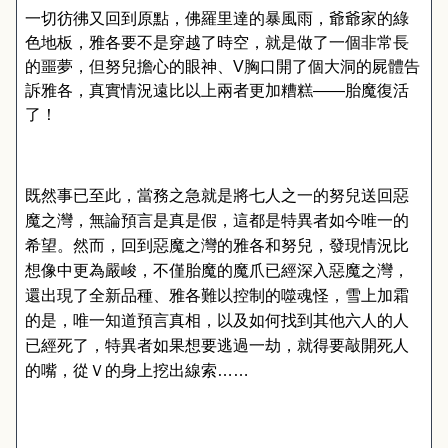
一切彷彿又回到原點，佛羅里達的暴風雨，爺爺家的綠
色地板，雅各要不是穿越了時空，就是做了一個非常長
的噩夢，但努兒擔心的眼神、
V
胸口開了個大洞的屍體告
訴雅各，真實情況遠比以上兩者更加糟糕――胎魔復活
了！
既然事已至此，當務之急就是將七人之一的努兒送回惡
魔之灣，無論預言是真是假，這都是特異者如今唯一的
希望。然而，回到惡魔之灣的雅各和努兒，發現情況比
想像中更為嚴峻，不僅胎魔的魔爪已經深入惡魔之灣，
還出現了全新品種、雅各難以控制的噬魂怪，雪上加霜
的是，唯一知道預言真相，以及如何找到其他六人的人
已經死了，特異者如果想要逃過一劫，就得要敲開死人
的嘴，從Ｖ的身上挖出線索……