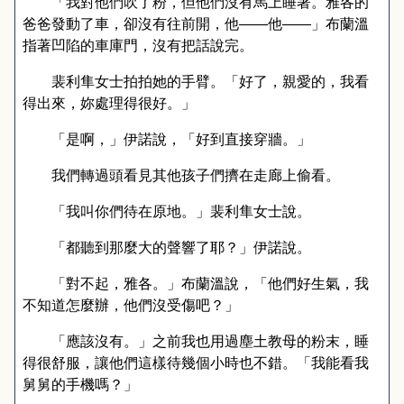
「我對他們吹了粉，但他們沒有馬上睡著。雅各的
爸爸發動了車，卻沒有往前開，他
——
他
——
」布蘭溫
指著凹陷的車庫門，沒有把話說完。
裴利隼女士拍拍她的手臂。「好了，親愛的，我看
得出來，妳處理得很好。」
「是啊，」伊諾說，「好到直接穿牆。」
我們轉過頭看見其他孩子們擠在走廊上偷看。
「我叫你們待在原地。」裴利隼女士說。
「都聽到那麼大的聲響了耶？」伊諾說。
「對不起，雅各。」布蘭溫說，「他們好生氣，我
不知道怎麼辦，他們沒受傷吧？」
「應該沒有。」之前我也用過塵土教母的粉末，睡
得很舒服，讓他們這樣待幾個小時也不錯。「我能看我
舅舅的手機嗎？」