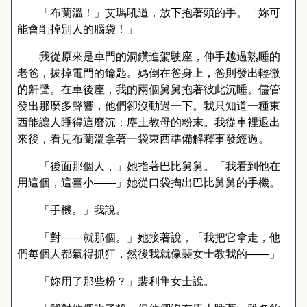
「布蘭溫！」艾瑪吼道，放下抱著頭的手。「妳可
能會削掉別人的腦袋！」
我從原來是車門的洞鑽進駕駛座，伸手越過熟睡的
老爸，拔掉電門的鑰匙。媽倒在爸身上，爸則發出輕微
的鼾聲。在車後座，我的兩個舅舅抱著彼此沉睡。儘管
發出那麼多聲響，他們卻沒動過一下。我只知道一種東
西能讓人睡得這麼沉：塵土教母的粉末。我從車裡退出
來後，看見布蘭溫拿著一袋東西準備解釋事發經過。
「後面那個人，」她指著巴比舅舅。「我看到他在
用這個，這臺小
——
」她從口袋掏出巴比舅舅的手機。
「手機。」我說。
「對
——
就那個。」她接著說，「我把它拿走，他
們每個人都氣得抓狂，然後我就像裴女士教我的
——
」
「妳用了那些粉？」裴利隼女士說。