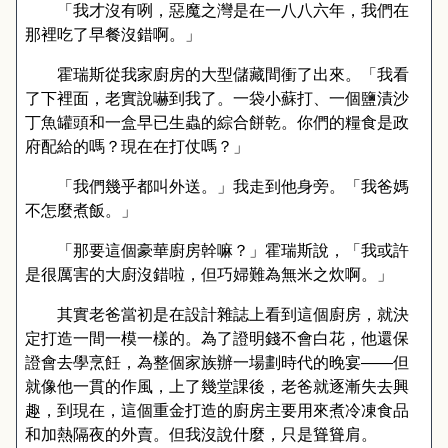
「我才沒有咧，惡魔之灣是在一八八六年，我們在
那裡吃了早餐沒錯啊。」
霍瑞斯從我家廚房的大型儲藏間衝了出來。「我看
了下裡面，老實說嚇到我了。一袋小蘇打、一個鹽漬沙
丁魚罐頭和一盒早已生蟲的綜合餅乾。你們的糧食是政
府配給的嗎？現在在打仗嗎？」
「我們幾乎都叫外送。」我走到他身旁。「我爸媽
不怎麼煮飯。」
「那要這個豪華廚房幹嘛？」霍瑞斯說，「我或許
是很厲害的大廚沒錯啦，但巧婦難為無米之炊啊。」
其實老爸當初是在設計雜誌上看到這個廚房，就決
定打造一間一模一樣的。為了證明錢不會白花，他還保
證會去學烹飪，為整個家族辦一場劃時代的晚宴
——
但
就像他一貫的作風，上了幾堂課後，老爸就逐漸失去興
趣，到現在，這個重金打造的廚房主要用來煮冷凍食品
和加熱隔夜的外賣。但我沒說什麼，只是聳聳肩。