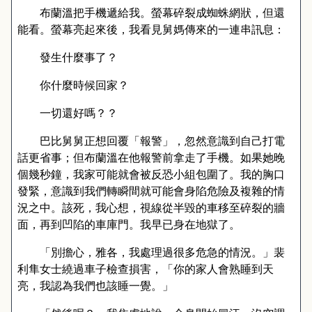
布蘭溫把手機遞給我。螢幕碎裂成蜘蛛網狀，但還
能看。螢幕亮起來後，我看見舅媽傳來的一連串訊息：
發生什麼事了？
你什麼時候回家？
一切還好嗎？？
巴比舅舅正想回覆「報警」，忽然意識到自己打電
話更省事；但布蘭溫在他報警前拿走了手機。如果她晚
個幾秒鐘，我家可能就會被反恐小組包圍了。我的胸口
發緊，意識到我們轉瞬間就可能會身陷危險及複雜的情
況之中。該死，我心想，視線從半毀的車移至碎裂的牆
面，再到凹陷的車庫門。我早已身在地獄了。
「別擔心，雅各，我處理過很多危急的情況。」裴
利隼女士繞過車子檢查損害，「你的家人會熟睡到天
亮，我認為我們也該睡一覺。」