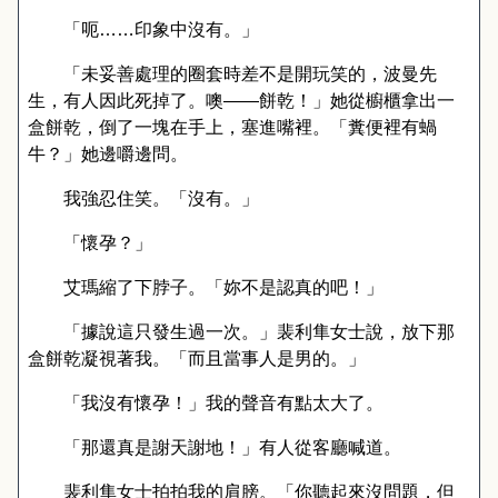
「呃
……
印象中沒有。」
「未妥善處理的圈套時差不是開玩笑的，波曼先
生，有人因此死掉了。噢
——
餅乾！」她從櫥櫃拿出一
盒餅乾，倒了一塊在手上，塞進嘴裡。「
糞便裡有蝸
牛？」她邊嚼邊問。
我強忍住笑。「沒有。」
「懷孕？」
艾瑪縮了下脖子。「妳不是認真的吧！」
「據說這只發生過一次。」裴利隼女士說，放下那
盒餅乾凝視著我。「而且當事人是男的。」
「我沒有懷孕！」我的聲音有點太大了。
「那還真是謝天謝地！」有人從客廳喊道。
裴利隼女士拍拍我的肩膀。「你聽起來沒問題，但