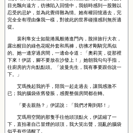
目光飄向遠方，彷彿陷入回憶中，我頓時感到一股難以
忍受的忌妒，並為此覺得難為情。她有權回憶過去，完
完全全有理由像我一樣，對彼此的世界碰撞感到無所適
從。
裴利隼女士如龍捲風般捲進門內，脫掉旅行大衣，
露出醒目的綠色花呢外套和馬褲，彷彿才剛騎完馬似
的。她一邊穿過房間，一邊命令道：「奧莉芙，從那裡
下來！伊諾，腳不要放在沙發上！」她朝我勾勾手指，
往廚房的方向點點頭。「波曼先生，我有事要跟你說一
下。」
艾瑪挽起我的手，陪我一起走過去，讓我感激不
已；我的腦袋依舊發脹，感覺整個房間都在轉。
「要去親熱？」伊諾說：「我們才剛到耶！」
艾瑪用空閒的那隻手往他頭頂點火，伊諾縮了一
下，直拍著自己冒煙的頭頂，我大笑出聲，混亂的腦袋
似乎有些清醒了。