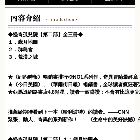
內容介紹
·Introduction·
◆怪奇孤兒院【第二部】全三冊◆
１．歲月地圖
２．群鳥會
３．荒漠之城
★《
紐約時報
》
暢銷書排行榜
NO1
系列作，奇異冒險最終章
★《
今日美國》
、《
華爾街日報》暢銷書，全球讀者瘋狂著
★亞馬遜網路書店
4.8
顆星，讀者一致盛讚：不會有比這更完
推薦給期待看到下一本《哈利波特》的讀者。
――CNN
緊張、動人、奇異的系列新作！
――
《生命中的美好缺憾》
◆怪奇孤兒院【第二部】１：歲月地圖◆