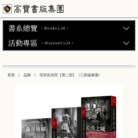
書系總覽
·Books List·
活動專區
·discount List·
文學小說 (743)
心理勵志 (176)
【2本75折】高寶小說系列全圖鑑書展
生活風格 (163)
首頁
品牌
怪奇孤兒院【第二部】（三部曲套書）
【2本7折】高寶小說系列全圖鑑書展
商業財經 (100)
【2套7折】高寶小說系列全圖鑑書展
醫療保健 (54)
【66折】高寶小說系列全圖鑑書展
親子教養 (13)
人文史哲 (73)