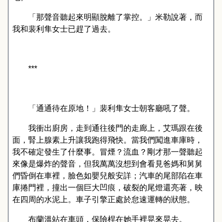
「那聲音聽起來明顯脫離了掌控。」米勒說著，而
我和裴利隼女士已趕了過去。
***
「通通待在原地！」裴利隼女士朝客廳吼了聲。
我衝出廚房，走到通往後門的走廊上，艾瑪跟在後
面，腎上腺素上升讓我跑得飛快。當我們闖進車庫時，
我不確定發生了什麼事。冒煙？流血？剛才那一聲聽起
來像是爆炸的聲音，但我萬萬沒想到會看見爸媽和舅舅
們昏倒在車裡，臉色如嬰兒般安詳；汽車的尾部陷在車
庫捲門裡，撞出一個巨大凹痕，破裂的尾燈還亮著，映
在四周的水泥上。車子引擎正處於怠速運轉的狀態。
布蘭溫站在車頭，保險桿在她手裡晃來晃去。