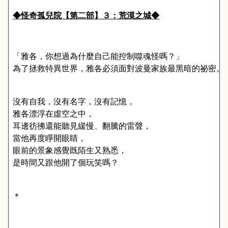
◆
怪奇孤兒院【第二部】
３：荒漠之城◆
「雅各，你想過為什麼自己能控制噬魂怪嗎？」
為了拯救特異世界，雅各必須面對波曼家族最黑暗的祕密。
沒有自我，沒有名字，沒有記憶，
雅各漂浮在虛空之中，
耳邊彷彿還能聽見緩慢、翻騰的雷聲，
當他再度睜開眼睛，
眼前的景象感覺既陌生又熟悉，
是時間又跟他開了個玩笑嗎？
＊