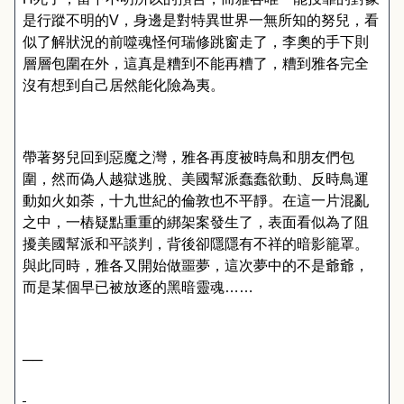
是行蹤不明的
V
，身邊是對特異世界一無所知的努兒，看
似了解狀況的前噬魂怪何瑞修跳窗走了，李奧的手下則
層層包圍在外，這真是糟到不能再糟了，糟到雅各完全
沒有想到自己居然能化險為夷。
帶著努兒回到惡魔之灣，雅各再度被時鳥和朋友們包
圍，然而偽人越獄逃脫、美國幫派蠢蠢欲動、反時鳥運
動如火如荼，十九世紀的倫敦也不平靜。在這一片混亂
之中，一樁疑點重重的綁架案發生了，表面看似為了阻
擾美國幫派和平談判，背後卻隱隱有不祥的暗影籠罩。
與此同時，雅各又開始做噩夢，這次夢中的不是爺爺，
而是某個早已被放逐的黑暗靈魂……
──