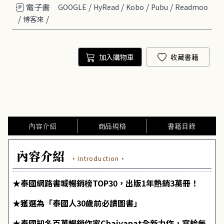
電子書
/
/
/
/
GOOGLE
HyRead
Kobo
Pubu
Readmoo
/
/
博客來
加入購物車
收藏書籍
內容介紹
商品規格
書籍目錄
內容介紹
·Introduction·
★泰國網路書城暢銷榜TOP30，出版1年熱銷3萬冊！
★獲選為「泰國人30歲前必讀圖書」
★泰國知名百萬暢銷作家Chaiyapat全新力作，寫給每