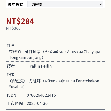
書本集數
NT$284
NT$360
作者
柴雅帕．通甘班宗（ชัยพัฒน์ ทองคำบรรจง Chaiyapat
Tongkambunjong）
譯者
Pailin Peilin
繪者
帕納查功．尤薩拜（พนัชกร อยู่สะบาย Panatchakon
Yusabai）
ISBN
9786264022415
上市時間
2025-04-30