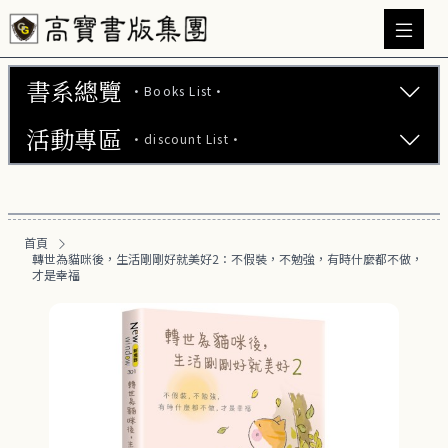
書系總覽
·Books List·
活動專區
·discount List·
文學小說 (737)
心理勵志 (176)
【2本75折】高寶小說系列全圖鑑書展
生活風格 (164)
首頁
【2本7折】高寶小說系列全圖鑑書展
轉世為貓咪後，生活剛剛好就美好2：不假裝，不勉強，有時什麼都不做，
商業財經 (100)
才是幸福
【2套7折】高寶小說系列全圖鑑書展
醫療保健 (55)
【66折】高寶小說系列全圖鑑書展
親子教養 (13)
人文史哲 (73)