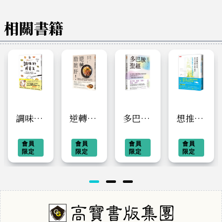
相關書籍
調味料
逆轉脂
多巴胺
想推薦
瘦身
肪肝：
聖經：
給父
法：兩
會員
肝臟名
會員
為什麼
會員
母，自
會員
限定
限定
限定
限定
週重整
醫X營
生活越
己也想
「易胖
養師實
刺激反
住進去
味
證設計
而越空
的「幸
覺」！
養肝飲
虛？自
福安養
日本保
食，重
律神經
院」：