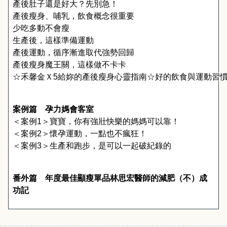
產後肚子還是好大？先別急！
產後瘦身、哺乳，飲食概念很重要
少吃多動不會瘦
生產後，這樣準備運動
產後運動，循序漸進取代強勢回歸
產後瘦身魔王關，這樣做不卡卡
☆
禾馨金Ｘ
5
給妳的產後瘦身心靈指南
☆
好的飲食與運動習
案例篇　孕力媽會客室
＜案例
1
＞寶寶，你有強壯快樂的媽媽可以靠！
＜案例
2
＞懷孕運動，一點也不瘋狂！
＜案例
3
＞生產和跑步，是可以一起破紀錄的
番外篇 年度最佳顯瘦單品林思宏醫師的減肥（不）成
功記