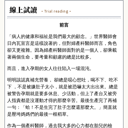
線上試讀
·Trial reading·
前言
「病人的健康和福祉是我們最大的顧念。」世界醫師會
日內瓦宣言是這樣說著的，但對婦產科醫師而言，角色
卻又更複雜。因為婦產科醫師面對的是一個人，卻乘載
著兩個生命，要考量和顧慮的總是比較多。
而且，進入孕期的女人往往陷入一場混沌。
明明該認真補充營養， 卻總是噁心想吐，喝不下、吃不
下 ，不是被嫌肚子太小，就是被恐嚇太大出出來。總是
被警告孕期就是要多休息、少活動，但上了產台又被旁
人指責都是沒運動才得的那麼辛苦。最後生產完了再補
一句：「蛤！不是生完了肚子怎麼還那麼大。」簡直就
是壓垮媽媽們的最後一根稻草。
作為一個產科醫師，過去我大多的心力都在胎兒的檢