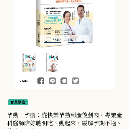
女性保健 (8)
疾病百科 (5)
親子教養 (13)
人文史哲 (73)
SHARE：
會員限定
孕動•孕瘦：從快樂孕動到產後剷肉，專業產
科醫師陪妳聰明吃、動起來，緩解孕期不適、