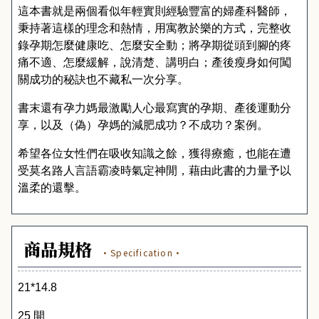
這本書就是兩個看似年輕實則經驗豐富的婦產科醫師，
秉持著這樣的理念和熱情，用寓教於樂的方式，完整收
錄孕期怎麼健康吃、怎麼安全動；將孕期從頭到腳的疼
痛不適、怎麼緩解，說清楚、講明白；產後瘦身如何闖
關成功的秘訣也不藏私一次分享。
書末還有孕力媽最激勵人心最寫實的孕期、產後運動分
享，以及（偽）孕媽的減肥成功？不成功？案例。
希望各位女性們在吸收知識之餘，獲得療癒，也能在遭
受莫名路人言語霸凌時氣定神閒，藉由此書的力量予以
溫柔的還擊。
商品規格
·Specification·
21*14.8
25 開