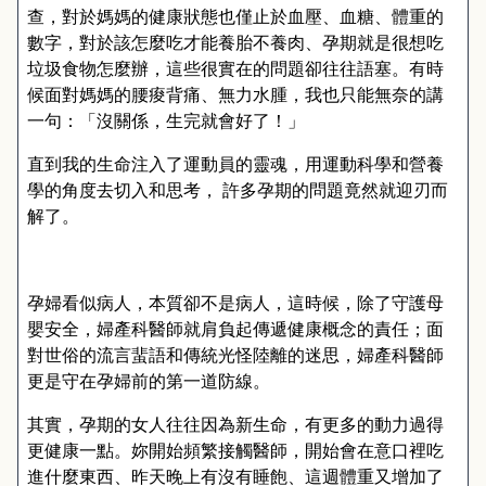
查，對於媽媽的健康狀態也僅止於血壓、血糖、體重的
數字，對於該怎麼吃才能養胎不養肉、孕期就是很想吃
垃圾食物怎麼辦，這些很實在的問題卻往往語塞。有時
候面對媽媽的腰痠背痛、無力水腫，我也只能無奈的講
一句：「沒關係，生完就會好了！」
直到我的生命注入了運動員的靈魂，用運動科學和營養
學的角度去切入和思考， 許多孕期的問題竟然就迎刃而
解了。
孕婦看似病人，本質卻不是病人，這時候，除了守護母
嬰安全，婦產科醫師就肩負起傳遞健康概念的責任；面
對世俗的流言蜚語和傳統光怪陸離的迷思，婦產科醫師
更是守在孕婦前的第一道防線。
其實，孕期的女人往往因為新生命，有更多的動力過得
更健康一點。妳開始頻繁接觸醫師，開始會在意口裡吃
進什麼東西、昨天晚上有沒有睡飽、這週體重又增加了