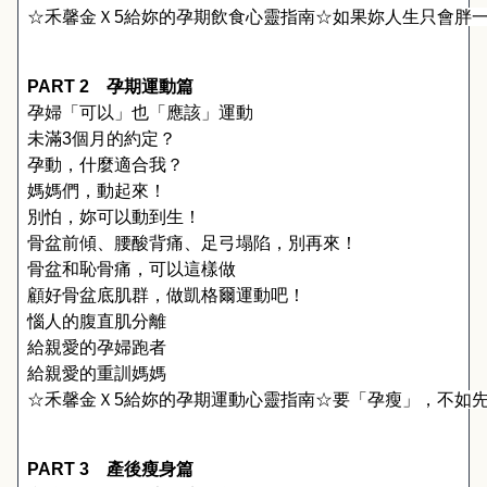
☆
禾馨金Ｘ
5
給妳的孕期飲食心靈指南
☆
如果妳人生只會胖
PART 2
　孕期運動篇
孕婦「可以」也「應該」運動
未滿
3
個月的約定？
孕動，什麼適合我？
媽媽們，動起來！
別怕，妳可以動到生！
骨盆前傾、腰酸背痛、足弓塌陷，別再來！
骨盆和恥骨痛，可以這樣做
顧好骨盆底肌群，做凱格爾運動吧！
惱人的腹直肌分離
給親愛的孕婦跑者
給親愛的重訓媽媽
☆
禾馨金Ｘ
5
給妳的孕期運動心靈指南
☆
要「孕瘦」，不如
PART 3
　產後瘦身篇