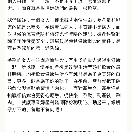
別人再補一句：「蛤！不是生完了肚子怎麼還那麼
大。」簡直就是壓垮媽媽們的最後一根稻草。
我們懂妳，一個女人，卻乘載著兩個生命，要考量和顧
慮的總是比較多。孕婦看似病人，本質卻不是病人，面
對世俗的流言蜚語和傳統光怪陸離的迷思，婦產科醫師
除了守護母嬰安全，還肩負起傳遞健康概念的責任，是
守在孕婦前的第一道防線。
孕期的女人往往因為新生命，有更多的動力過得更健康
一點，所以說，懷孕到產後是改變生活型態和飲食的最
佳時機。均衡飲食健康生活不單純只是為了更美好的自
己，更多一點是為了妳的孩子，在孕前、產前就把正確
的飲食與運動的習慣「內化」，面對新生命、新生活的
挑戰相信妳會更得心應手。從快樂「孕動」到產後「剷
肉」，就讓專業婦產科醫師陪妳聰明吃、動起來，緩解
孕期不適、養胎不養肉吧！