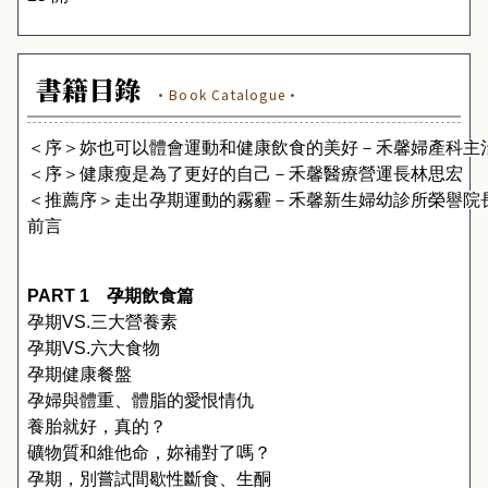
書籍目錄
·Book Catalogue·
＜序＞妳也可以體會運動和健康飲食的美好－禾馨婦產科主
＜序＞健康瘦是為了更好的自己－禾馨醫療營運長林思宏
＜推薦序＞走出孕期運動的霧霾－禾馨新生婦幼診所榮譽院
前言
PART 1
　孕期飲食篇
孕期
VS.
三大營養素
孕期
VS.
六大食物
孕期健康餐盤
孕婦與體重、體脂的愛恨情仇
養胎就好，真的？
礦物質和維他命，妳補對了嗎？
孕期，別嘗試間歇性斷食、生酮