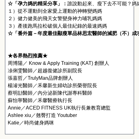
☆
「
孕力媽的精采分享
」
：
誰說動起來
、
瘦下去不可能？媽
１）
從不運動到全家愛上運動的神轉變媽媽
２）健力健美的飛天女警變身神力哺乳媽媽
３）
產後
跑馬拉松破個人最佳紀錄的最速媽媽
☆
「
番外篇
－年度最佳顯瘦單品
林思宏醫師的減肥（不）成
★
各界熱烈推薦
★
周博陽／
 Know & Apply Training (KAT) 
創辦人
凃俐雯醫師／超越復健診所副院長
張嘉哲／
TrulyMan
品牌創辦人
楊濬光醫師／禾馨新生婦幼診所榮譽院長
蔡明劼醫師／內分泌新陳代謝專科醫師
蘇怡寧醫師／禾馨醫療執行長
Annie
／
ACED FITNESS UK
執行長兼教育總監
Ashlee xiu
／翹臀打造
 Youtuber
Katie
／時尚健身媽咪