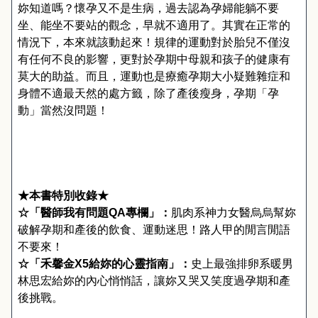
妳知道嗎？懷孕又不是生病，
過去認為孕婦能躺不要
坐、能坐不要站的觀念，早就不適用了。
其實在正常的
情況下，本來就該動起來！規
律的運動對於胎兒不僅沒
有任何不良的影響，更對於孕期中母親和孩子的健康有
莫大的助益。而且，運動也是療癒孕期大小疑難雜症和
身體不適最天然的處方籤，除了產後瘦身，孕期「孕
動」當然沒問題！
★
本書特別收錄
★
☆
「醫師我有問題
QA
專欄」：
肌肉系神力女醫
烏烏幫妳
破解孕期和產後的飲食
、
運動迷思！路人甲的閒言閒語
不要來！
☆
「
禾馨金
X5
給妳的心靈指南
」
：
史上最強排卵系暖男
林思宏給妳的內心悄悄話，讓妳又哭又笑度過孕期和產
後挑戰。