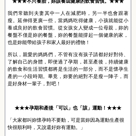
★★★不只養胎，妳該養成健康的飲食習慣
。
★★★
我們常聽到夫妻其中一人在減肥時，另一半也會跟著
瘦。延伸得更廣一些，當媽媽吃得健康，小孩就能從小
養成良好的飲食習慣。從女孩女人變成一位母親，妳的
餐盤不僅是妳的餐盤，妳的餐盤能撐起一個健康的家，
也
是妳能帶給孩子和家人最好的禮物！
所以，親愛的媽媽們，不管有沒有孩子請都好好對待、
了解自己的身體
，即便過了孕期，甚至產後，持續健康
的飲食和生活習慣都將是生活的一部分，而不是懷孕生
產的一小段時期。
畢竟，妳要的絕對不是瘦一陣子，而
是好身材一輩子，對吧！
★★
★
孕期和產後
「
可以
」
也
「
該
」
運動！
★
★★
「
大家都叫妳懷孕時不要動，可是當妳因為運動生產很
快很順利時，又說還好妳有運動。
」