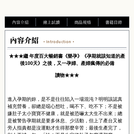
內容介紹
線上試讀
商品規格
書籍目錄
內容介紹
·Introduction·
★★★
繼
年度百大暢銷書
《樂孕》《孕期就該知道的產
後
100
天》之後，又一孕婦、產婦瘋傳的必備
讀物★★★
進入孕期的妳，是不是往往陷入一場混沌？明明該認真
補充營養，卻總是噁心想吐，喝不下、吃不下；不是被
嫌肚子太小寶寶不健康，就是被恐嚇太大生不出來；總
是被警告孕期就是要多休息、少活動，但上了產台又被
旁人指責都是沒運動才生得那麼辛苦；最後生產完了，