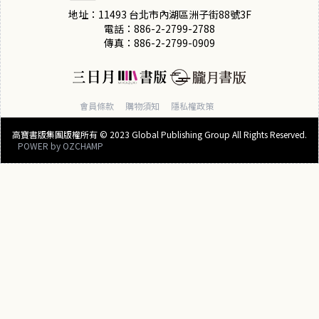
健師教
啟高速
失控
全方位
地址：11493 台北市內湖區洲子街88號3F
你三餐
代謝、
了！三
選擇指
電話：886-2-2799-2788
傳真：886-2-2799-0909
吃飽又
輕鬆瘦
階段重
南
燃脂
肝，免
設大腦
疫力
快樂系
會員條款
購物須知
隱私權政策
Up！
統
高寶書版集團版權所有 © 2023 Global Publishing Group All Rights Reserved.
POWER by
OZCHAMP