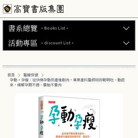
書系總覽
·Books List·
活動專區
·discount List·
文學小說 (737)
心理勵志 (176)
【2本75折】高寶小說系列全圖鑑書展
生活風格 (163)
首頁
醫療保健
【2本7折】高寶小說系列全圖鑑書展
孕動•孕瘦：從快樂孕動到產後剷肉，專業產科醫師陪妳聰明吃、動起
商業財經 (100)
來，緩解孕期不適、養胎不養肉
【2套7折】高寶小說系列全圖鑑書展
醫療保健 (54)
【66折】高寶小說系列全圖鑑書展
健康養生 (28)
運動/瘦身 (16)
懷孕/育兒 (5)