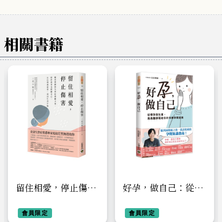
相關書籍
留住相愛，停止傷
好孕，做自己：從懷
害：臨床實踐的失智
孕到生產，烏烏醫師
症照顧方案，陪伴患
會員限定
寫給你的快樂孕期指
會員限定