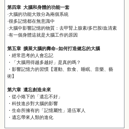
第四章 大腦和身體的功能一套
·大腦的功能大致分為兩個系統
·很多記憶都在無意識中
·大腦中影響記憶的物質：去甲腎上腺素/多巴胺/血清素
·有一個身體這就是大腦工作的原因
第五章 擴展大腦的壽命--如何打造健忘的大腦
・經常思考的人會忘記
・「大腦用得越多越好」是真的嗎？
・影響記憶力的習慣【運動、飲食、睡眠、音樂、藝
術】
第六章 遺忘創造未來
・從小烙下的「遺忘不好」
・科技進步對大腦的影響
・生命所擁有的「記憶屬性」退伍軍人
・遺忘帶來人類的進化