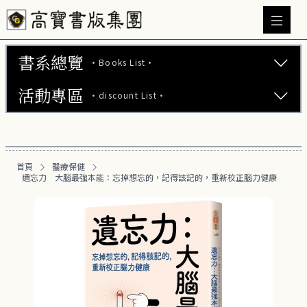
書系總覽
·Books List·
活動專區
·discount List·
文學小說 (737)
心理勵志 (176)
【2本75折】高寶小說系列全圖鑑書展
生活風格 (164)
首頁
醫療保健
【2本7折】高寶小說系列全圖鑑書展
遺忘力 大腦最強本能：忘掉想忘的，記得該記的，重新校正腦力健康
商業財經 (100)
【2套7折】高寶小說系列全圖鑑書展
醫療保健 (55)
【66折】高寶小說系列全圖鑑書展
健康養生 (29)
運動/瘦身 (16)
懷孕/育兒 (5)