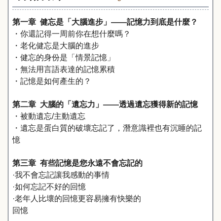
第一章
健忘是「大腦進步」——記憶力到底是什麼？
・你還記得一周前你在想什麼嗎？
・老化健忘是大腦的進步
・健忘的身份是「情景記憶」
・無法用言語表達的記憶累積
・記憶是如何產生的？
第二章 大腦的「遺忘力」——透過遺忘獲得新的記憶
・被動遺忘/主動遺忘
・遺忘是蛋白質的破壞忘記了，潛意識裡也有沉睡的記
憶
第三章 有些記憶是您永遠不會忘記的
·我不會忘記讓我感動的事情
·如何忘記不好的回憶
·老年人比壞的回憶更容易擁有快樂的
回憶