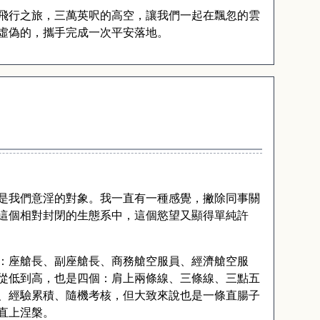
飛行之旅，三萬英呎的高空，讓我們一起在飄忽的雲
虛偽的，攜手完成一次平安落地。
是我們意淫的對象。我一直有一種感覺，撇除同事關
這個相對封閉的生態系中，這個慾望又顯得單純許
：座艙長、副座艙長、商務艙空服員、經濟艙空服
從低到高，也是四個：肩上兩條線、三條線、三點五
、經驗累積、隨機考核，但大致來說也是一條直腸子
直上涅槃。