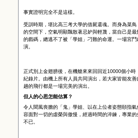
事實證明完全不是這樣。
受訓時期，堪比高三考大學的借屍還魂。而身為菜鳥
的空間下，空氣明顯飄散著忌妒與輕蔑，當自己是最
的戲碼，總逃不了被「學姐」刁難的命運。一場宮鬥
演。
正式別上金翅膀後，在機艙來來回回近
10000
個小時
紀錄片。由機上所有人員共同演出，若大家皆能友善
趟的飛行都是一場完美的演出。
但人的心思怎能估算？
令人聞風喪膽的「鬼」學姐、以在上位者姿態頤指氣
容面對一切的虛榮與傲慢，經過時間的淬鍊，專業的
不已。