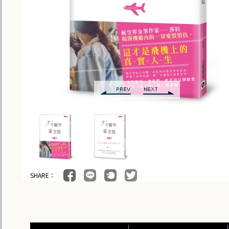
SHARE：