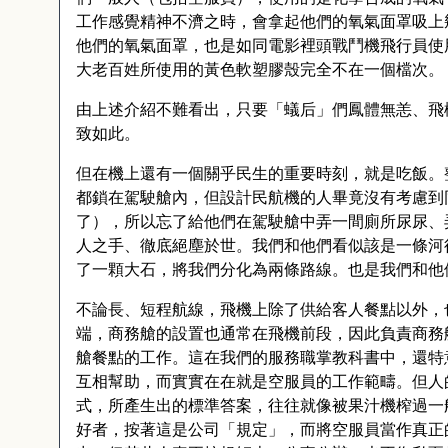
工作感覺精神不濟之時，會拿起他們的氧氣面罩吸上
他們的氧氣面罩，也是如同電影裡頭戰鬥機飛行員使
大老百姓所使用的黃色軟塑膠殼完全不在一個檔次。
由上述介紹不難看出，只要「蟻后」們鳳體無恙、飛
致如此。
但在機上還有一個關乎民生的重要時刻，就是吃飯。
都鎖在駕駛艙內，但設計民航機的人畢竟沒有考慮到
了），所以忘了給他們在駕駛艙中弄一間廁所尿尿、
人之手、徹底絕塵於世。我們和他們看似該是一條河
了一顆大石，將我們分化為兩條路線。也是我們和他
不論長、短程航線，飛機上除了供給客人餐點以外，
端，商務艙的設置也通常在飛機前段，因此負責商務
艙餐點的工作。這在我們的服務職掌教科書中，還特
互相幫助，而實實在在就是空服員的工作範疇。但人
式，所產生出的標準答案，往往就像被果汁機榨過一
好者，按著這是公司「規定」，而將空服員當作真正