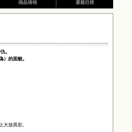
商品規格
書籍目錄
情仇。
偽）的面貌。
上大放異彩。