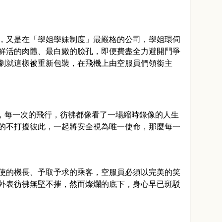
，又是在「學姐學妹制度」最嚴格的公司，學姐環伺
鮮活的肉體、最白嫩的臉孔，即便費盡全力避開鬥爭
劇就這樣被重新包裝，在飛機上由空服員們領銜主
，每一次的飛行，彷彿都像看了一場縮時錄像的人生
的不打擾彼此，一起將安全視為唯一使命，那麼每一
使的機長、予取予求的乘客，空服員必須以完美的笑
外表彷彿無堅不摧，然而燦爛的底下，身心早已斑駁