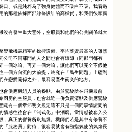
幾口、或是純粹為了強身健體而不吸白不吸。我看過
用的那種依據面部線條設計的高檔貨，和我們後頭廣
機沒有發生重大意外，空服員和他們的公共關係就大
整架飛機最精密的操控設備、平均薪資最高的人雖然
同公司不同部門的人之間也會有嫌隙（同部門都有
弄一個冰箱、再弄一個烤箱，讓他們可以完全不假他
往一個方向流的大前提，終究在「民生問題」上磕到
們在戀愛關係之外，最容易產生衝突的地方。
也會供應機組人員的餐點。由於駕駛艙在飛機最前
艙廚房的空服員，也會就近一併負責清點及供應駕駛
意闢有一個章節明文規定這不只是一個同事情誼間的
的情感往往會在「制式化」中消磨。當情感被套入公
般，真正的營養所剩無幾。機師們若是其中有修養不
的「服務員」對待，很容易就會有頤指氣使的氣焰長