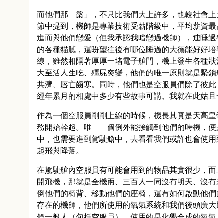
而他們那「槃」，不只比我們大上許多，也較社會上
節中提到，機師是專業技術受薪階級中，平均薪資最
進而與他們戀愛（但我承認我暗戀過機師），連睡過
的各種貓膩，還盼望往後有哪位睡過的大德能好好培
線，雖然相隔著厚厚一堵電子艙門，機上發生各種狀
大至活人生吃、殭屍突變，他們的唯一原則就是緊鎖
共濟、唇亡齒寒。同時，他們也是空服員們除了彼此
經年累月的相處中多少有些故事可講。我就在此姑且
作為一個空服員剛剛上線的時候，機長其實是天高皇
務開始幹起。唯一一個例外能接觸到他們的時機，便
中，也需要進到駕駛艙中，去看看我們或許也會使用
起飛與降落。
在駕駛艙內空服員有可能會用到的物品其實很少，而
開飛機，那就是全機兩、三百人一同沒有明天、沒有
倒他們的椅背、移動他們的座椅，還有如何啟動他們
存在的機師，他們所使用的氧氣系統和我們後頭廣大
們一般人（包括空服員），使用的是化學合成的氧氣