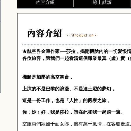
內容介紹
線上試讀
內容介紹
·Introduction·
★航空界金筆作家──莎拉，揭開機艙內的一切愛恨
各位旅客，讓我們一起看清這個職業最真（虛）實（
機艙是加壓的高空舞台，
上演的不是巴黎的浪漫、不是迪士尼的夢幻，
這是一份工作，也是
「人性」的觀察之旅，
你﹙妳﹚好，我是莎拉，
請在此和我一起飛一遍。
空服員們宛如千面女郎，擁有萬千風情，在客艙走道