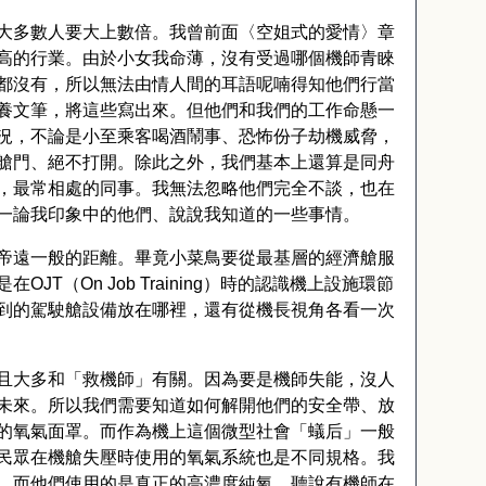
大多數人要大上數倍。我曾前面〈空姐式的愛情〉章
高的行業。由於小女我命薄，沒有受過哪個機師青睞
都沒有，所以無法由情人間的耳語呢喃得知他們行當
養文筆，將這些寫出來。但他們和我們的工作命懸一
況，不論是小至乘客喝酒鬧事、恐怖份子劫機威脅，
艙門、絕不打開。除此之外，我們基本上還算是同舟
，最常相處的同事。我無法忽略他們完全不談，也在
一論我印象中的他們、說說我知道的一些事情。
帝遠一般的距離。畢竟小菜鳥要從最基層的經濟艙服
是在
OJT
（
On Job Training
）時的認識機上設施環節
到的駕駛艙設備放在哪裡，還有從機長視角各看一次
且大多和「救機師」有關。因為要是機師失能，沒人
未來。所以我們需要知道如何解開他們的安全帶、放
的氧氣面罩。而作為機上這個微型社會「蟻后」一般
民眾在機艙失壓時使用的氧氣系統也是不同規格。我
，而他們使用的是真正的高濃度純氧。聽說有機師在