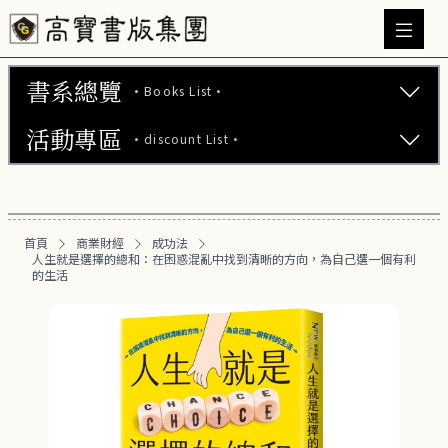
書系總覽
·Books List·
活動專區
·discount List·
文學小說 (737)
心理勵志 (176)
【2本75折】高寶小說系列全圖鑑書展
生活風格 (163)
首頁
商業財經
成功法
【2本7折】高寶小說系列全圖鑑書展
人生就是選擇的總和：在困惑混亂中找到清晰的方向，為自己選一個有利
商業財經 (101)
的生活
【2套7折】高寶小說系列全圖鑑書展
成功法 (27)
【66折】高寶小說系列全圖鑑書展
投資理財 (27)
職場工作術 (19)
富爸爸專區 (16)