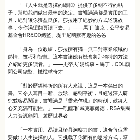
「《人生就是選擇的總和》提供了多到不行的點
子，幫助我們做出最棒的決定。書裡滿滿都是實用的工
具，絕對讓你獲益良多。莎拉用了絕妙的方式述說故
事，令你渴望翻頁讀下去。」───馬丁˙迪克，公平交易
基金會HR&OD總監、堤里尼幽默有趣的爸爸
「身為一位教練，莎拉擁有獨一無二對專業領域的
熱情、技巧和智慧。這本書讓她有機會將那獨特的方法
介紹給更多讀者。」───史蒂夫˙湯姆森－馬丁，CDL顧
問公司總監、橄欖球奇才
「對於歷經轉折的所有人來說，這是一本傑出的
書。它令人耳目一新、放鬆、感到平衡，且經過深入研
究並容易閱讀，書裡滿是『靈光乍現』的時刻，鼓舞人
心又充滿可能性。」───凱薩琳˙威克菲爾德，RSA集團
人力資源顧問、遊歷世界者
「一本實用、易讀且極具洞察力的書，適合每位需
要做出人生抉擇的人。它挑戰了你固有的思考方式，幫