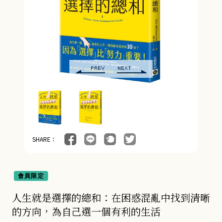
管理與領導 (4)
會計/統計 (3)
經濟／趨勢 (24)
行銷/廣告/業務 (5)
醫療保健 (54)
親子教養 (14)
人文史哲 (74)
SHARE：
會員限定
人生就是選擇的總和：在困惑混亂中找到清晰
的方向，為自己選一個有利的生活