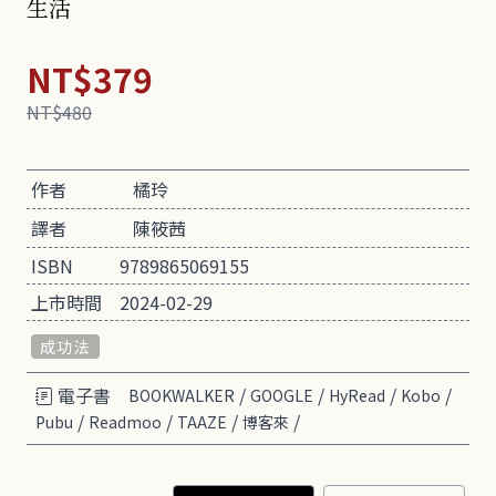
生活
NT$379
NT$480
作者
橘玲
譯者
陳筱茜
ISBN
9789865069155
上市時間
2024-02-29
成功法
電子書
/
/
/
/
BOOKWALKER
GOOGLE
HyRead
Kobo
/
/
/
/
Pubu
Readmoo
TAAZE
博客來