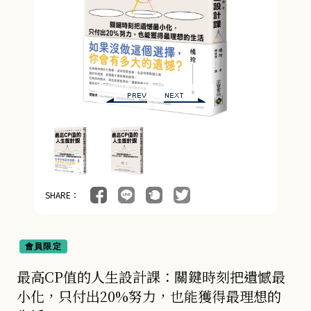
管理與領導 (4)
會計/統計 (3)
經濟／趨勢 (23)
行銷/廣告/業務 (5)
醫療保健 (55)
親子教養 (13)
人文史哲 (73)
SHARE：
會員限定
最高CP值的人生設計課：關鍵時刻把遺憾最
小化，只付出20%努力，也能獲得最理想的