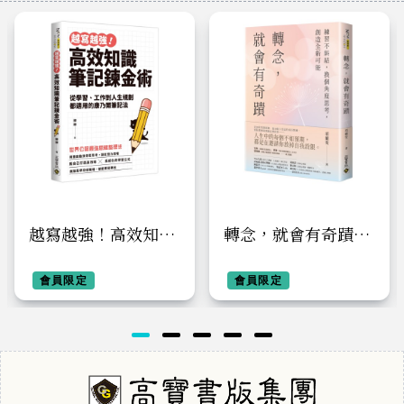
越寫越強！高效知識
轉念，就會有奇蹟：
筆記鍊金術：從學
練習不糾結，換個角
習、工作到人生規劃
會員限定
度思考，創造全新可
會員限定
都適用的康乃爾筆記
能
法