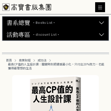
書系總覽
·Books List·
活動專區
·discount List·
文學小說 (737)
心理勵志 (176)
【2本75折】高寶小說系列全圖鑑書展
生活風格 (164)
首頁
商業財經
成功法
【2本7折】高寶小說系列全圖鑑書展
最高CP值的人生設計課：關鍵時刻把遺憾最小化，只付出20%努力，也能
商業財經 (100)
獲得最理想的生活
【2套7折】高寶小說系列全圖鑑書展
成功法 (27)
【66折】高寶小說系列全圖鑑書展
投資理財 (27)
職場工作術 (19)
富爸爸專區 (16)