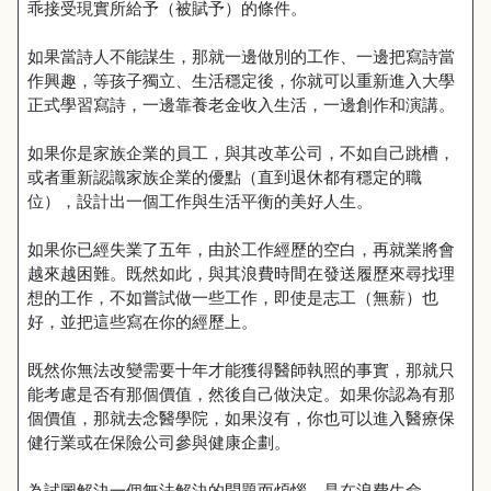
乖接受現實所給予（被賦予）的條件。
如果當詩人不能謀生，那就一邊做別的工作、一邊把寫詩當
作興趣，等孩子獨立、生活穩定後，你就可以重新進入大學
正式學習寫詩，一邊靠養老金收入生活，一邊創作和演講。
如果你是家族企業的員工，與其改革公司，不如自己跳槽，
或者重新認識家族企業的優點（直到退休都有穩定的職
位），設計出一個工作與生活平衡的美好人生。
如果你已經失業了五年，由於工作經歷的空白，再就業將會
越來越困難。既然如此，與其浪費時間在發送履歷來尋找理
想的工作，不如嘗試做一些工作，即使是志工（無薪）也
好，並把這些寫在你的經歷上。
既然你無法改變需要十年才能獲得醫師執照的事實，那就只
能考慮是否有那個價值，然後自己做決定。如果你認為有那
個價值，那就去念醫學院，如果沒有，你也可以進入醫療保
健行業或在保險公司參與健康企劃。
為試圖解決一個無法解決的問題而煩惱，是在浪費生命。