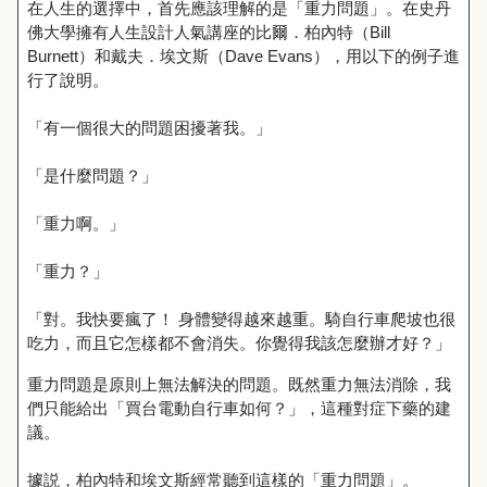
在人生的選擇中，首先應該理解的是「重力問題」。在史丹
佛大學擁有人生設計人氣講座的比爾．柏內特（Bill
Burnett）和戴夫．埃文斯（Dave Evans），用以下的例子進
行了說明。
「有一個很大的問題困擾著我。」
「是什麼問題？」
「重力啊。」
「重力？」
「對。我快要瘋了！ 身體變得越來越重。騎自行車爬坡也很
吃力，而且它怎樣都不會消失。你覺得我該怎麼辦才好？」
重力問題是原則上無法解決的問題。既然重力無法消除，我
們只能給出「買台電動自行車如何？」，這種對症下藥的建
議。
據説，柏內特和埃文斯經常聽到這樣的「重力問題」。