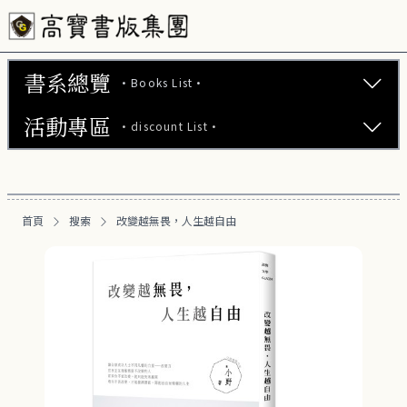
書系總覽
·Books List·
活動專區
·discount List·
文學小說 (737)
心理勵志 (176)
【2本75折】高寶小說系列全圖鑑書展
生活風格 (164)
首頁
搜索
改變越無畏，人生越自由
【2本7折】高寶小說系列全圖鑑書展
商業財經 (100)
【2套7折】高寶小說系列全圖鑑書展
醫療保健 (55)
【66折】高寶小說系列全圖鑑書展
親子教養 (13)
人文史哲 (73)