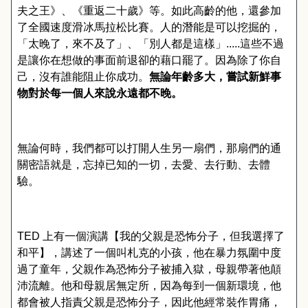
夫之王》、《重返二十歲》等。如此高齡的他，還參加
了全國速度滑冰馬拉松比賽。人的潛能是可以挖掘的，
「太晚了，來不及了」、「別人都是這樣」
.....
這些不過
是讓你在想做的事面前退卻的藉口罷了。因為除了你自
己，沒有誰能阻止你成功。
無論年齡多大，嘗試新鮮事
物對於每一個人來說永遠都不晚。
無論何時，我們都可以打開人生另一扇們，那扇們的通
關密語就是，忘掉已知的一切，去愛、去行動、去體
驗。
TED
上有一個演講【我的父親是恐怖分子，但我選擇了
和平】，講述了一個叫札克的小孩，他在暴力氛圍中度
過了童年，父親作為恐怖分子被捕入獄，母親帶著他顛
沛流離。他和母親居無定所，因為每到一個新環境，他
都會被人指責父親是恐怖分子，因此他經常裝作胃痛，