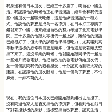
我身邊有個日本朋友，已經三十多歲了，獨自在中國生
活。我認識他的時候他正在學習漢語，經常會和我們這
些中國朋友一起聊天吃飯，這是他練習漢語的一種方
式。他說他的夢想是成為一名導演，在日本打工存購了
錢就來了中國，後來經過自己的努力考過了北京電影學
院。三十多歲的他跟九零後們一起上課，雖然他的漢語
已經很好了，但大學的課程他學得很吃力，尤其碰到高
等數學這樣的必修科目更是頭疼，但他還是硬著頭皮堅
持下來了。還沒畢業的時候，他就開始跟同學們一起拍
一些短片或微電影。他把自己拍的微電影傳給朋友們，
並一個個詢問我們的觀看感受，十分認真地聽取大家的
建議。在認識他的朋友眼裡，他是一個為了夢想，不怕
麻煩、一絲不苟的人。
現在，我的這位日本朋友已經開始跟劇組出去拍攝了。
沒有問過他家人是否支持他的導演夢，但看到他在烈日
下對著攝影機的身影，這樣堅持自己夢想、認真生活，