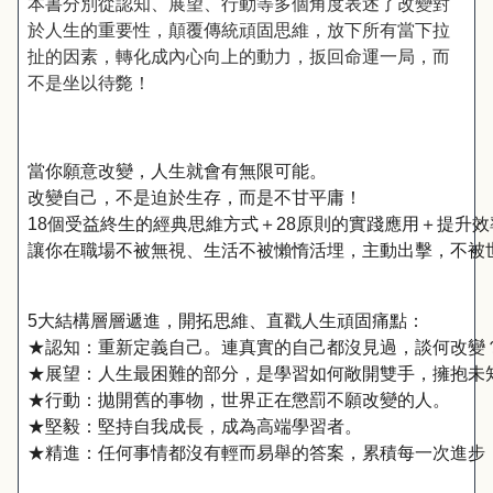
本書分別從認知、展望、行動等多個角度表述了改變對
於人生的重要性，顛覆傳統頑固思維，放下所有當下拉
扯的因素，轉化成內心向上的動力，扳回命運一局，而
不是坐以待斃！
當你願意改變，人生就會有無限可能。
改變自己，不是迫於生存，而是不甘平庸！
18
個受益終生的經典思維方式＋
28
原則的實踐應用＋提升效
讓你在職場不被無視、生活不被懶惰活埋，主動出擊，不被
5
大結構層層遞進，開拓思維、直戳人生頑固痛點：
★
認知：重新定義自己。連真實的自己都沒見過，談何改變
★
展望：人生最困難的部分，是學習如何敞開雙手，擁抱未
★
行動：拋開舊的事物，世界正在懲罰不願改變的人。
★
堅毅：堅持自我成長，成為高端學習者。
★
精進：任何事情都沒有輕而易舉的答案，累積每一次進步