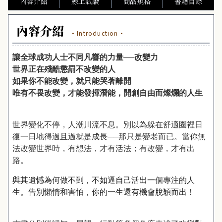
內容介紹
線上試讀
商品規格
書籍目錄
內容介紹
·Introduction·
讓全球成功人士不同凡響的力量──改變力
世界正在殘酷懲罰不改變的人
如果你不能改變，就只能哭著離開
唯有不畏改變，才能發揮潛能，開創自由而燦爛的人生
世界變化不停，人潮川流不息。別以為躲在舒適圈裡日
復一日地得過且過就是成長
──
那只是變老
而已。
當
你無
法改變
世界時，有想法，才有活法；有改變，才有出
路。
與其遺憾為何做不到，不如逼自己活出一個專注的人
生。告別懶惰和害怕，你的一生還有機會脫穎而出！