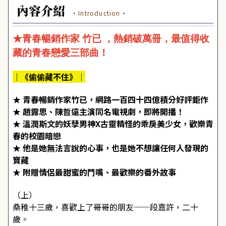
內容介紹
·Introduction·
★青春暢銷作家 竹已 ，熱銷破萬冊，最值得收
藏的青春戀愛三部曲！
│《偷偷藏不住》│
★ 青春暢銷作家竹已，網路一百四十四億積分好評鉅作
★ 趙露思、陳哲遠主演同名電視劇，即將開播！
★ 溫潤斯文的妖孽男神X古靈精怪的乖戾美少女，歡樂青
春的校園暗戀
★ 他是她無法言說的心事，也是她不想讓任何人發現的
寶藏
★ 附贈情侶最甜蜜的鬥嘴、最歡樂的番外故事
（上）
桑稚十三歲，喜歡上了哥哥的朋友──段嘉許，二十
歲。