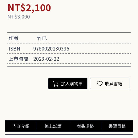
NT$2,100
NT$3,000
作者
竹已
ISBN
9780020230335
上市時間
2023-02-22
加入購物車
收藏書籍
內容介紹
線上試讀
商品規格
書籍目錄