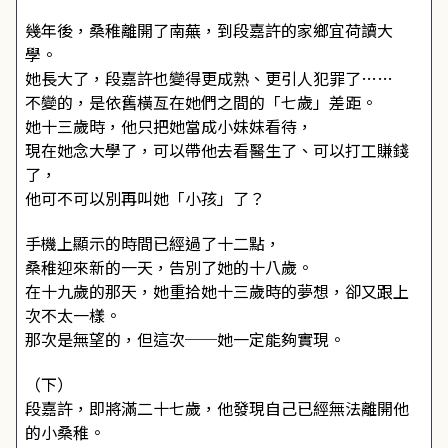
幾年後，桑稚離開了南蕪，到段嘉許的家鄉宜荷讀大
學。
她長大了，段嘉許也變得更成熟、更引人犯罪了……
不變的，是依舊橫亙在她們之間的「七歲」差距。
她十三歲時，他只把她當成小妹妹看待，
現在她念大學了，可以帶他去看醫生了、可以打工賺錢
了，
他可不可以別再叫她「小孩」了？
手機上顯示的時間已經過了十二點，
桑稚迎來新的一天，告別了她的十八歲。
在十九歲的那天，她重拾她十三歲時的夢想，卻又跟上
次不太一樣。
那次是無望的，但這次──她一定能夠實現。
（下）
段嘉許，即將滿二十七歲，他發現自己已經無法離開他
的小桑稚。