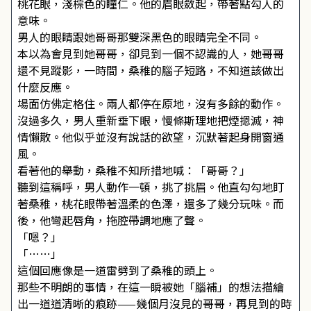
桃花眼，淺棕色的瞳仁。他的眉眼斂起，帶著點勾人的
意味。
男人的眼睛跟她哥哥那雙深黑色的眼睛完全不同。
本以為會見到她哥哥，卻見到一個不認識的人，她哥哥
還不見蹤影，一時間，桑稚的腦子短路，不知道該做出
什麼反應。
場面仿佛定格住。兩人都停在原地，沒有多餘的動作。
沒過多久，男人重新垂下眼，慢條斯理地把煙摁滅，神
情懶散。他似乎並沒有說話的欲望，沉默著起身開窗通
風。
看著他的舉動，桑稚不知所措地喊：「哥哥？」
聽到這稱呼，男人動作一頓，挑了挑眉。他直勾勾地盯
著桑稚，桃花眼帶著溫柔的色澤，還多了幾分玩味。而
後，他彎起唇角，拖腔帶調地應了聲。
「嗯？」
「……」
這個回應像是一道雷劈到了桑稚的頭上。
那些不明朗的事情，在這一瞬被她「腦補」的想法描繪
出一道道清晰的痕跡——幾個月沒見的哥哥，再見到的時