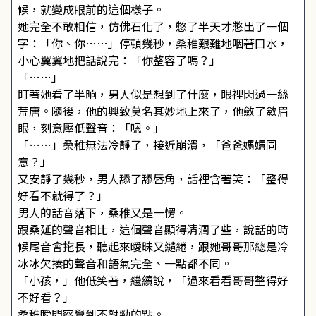
候，就變成眼前的這個樣子。
她完全不敢相信，仿佛石化了，憋了半天才憋出了一個
字：「你、你……」停頓幾秒，桑稚艱難地咽著口水，
小心翼翼地把話說完：「你整容了嗎？」
「……」
盯著她看了半晌，男人似是想到了什麼，眼裡閃過一絲
荒唐。隨後，他的興致莫名其妙地上來了，他斂了斂眉
眼，刻意壓低聲音：「嗯。」
「……」桑稚無法冷靜了，接近崩潰，「爸爸媽媽同
意？」
又安靜了幾秒，男人舔了舔唇角，話裡含著笑：「整得
好看不就得了？」
男人的話音落下，桑稚又是一愣。
跟桑延的聲音相比，這個聲音顯得清潤了些，說話的時
候尾音會拖長，聽起來曖昧又繾綣，跟她哥哥那總是冷
冰冰欠揍的聲音和語氣完全、一點都不同。
「小孩，」他低笑著，繼續說，「過來看看哥哥整得好
不好看？」
桑稚瞬間察覺到不對勁的點。