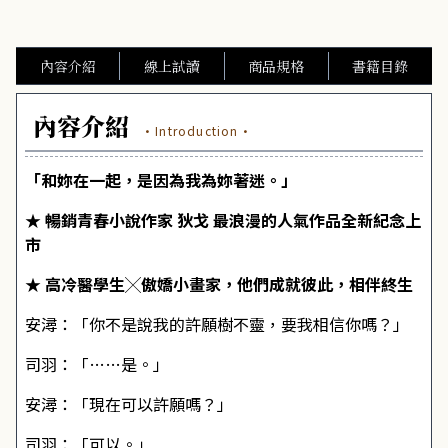
內容介紹
線上試讀
商品規格
書籍目錄
內容介紹
·Introduction·
「和妳在一起，是因為我為妳著迷。」
★ 暢銷青春小說作家 狄戈 最浪漫的人氣作品全新紀念上
市
★ 高冷醫學生╳傲嬌小畫家，他們成就彼此，相伴終生
安潯：「你不是說我的許願樹不靈，要我相信你嗎？」
司羽：「……是。」
安潯：「現在可以許願嗎？」
司羽：「可以。」