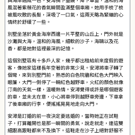
與海岸融成一色。安潯摘下墨鏡，降下車窗，溫和的海
風混著紫薇花的香氣瞬間盈滿整個車廂。她用手梳了梳
被風吹散的長髮，深吸了一口氣，這兩天略為緊繃的心
情終於舒緩了一些。
別墅坐落於黃金海岸西邊一片平整的山丘上，門外就是
沙灘與大海，溫和的海風，細軟的沙子，海鷗以及花
香，都是她對這裡最深的記憶。
這個別墅區有十多戶人家，幾乎都出租給前來度假的遊
客，像她家這樣長年空著的非常少見。安潯將車子轉了
個彎，來到別墅門前，熟悉的白色院牆和紅色大門映入
眼簾，大門一側停了一輛紅色越野車，火紅的顏色就像
汀南的天氣一樣，溫暖熱情。安潯覺得或許是哪個遊客
的車，並未太在意，小心將車停到越野車旁邊，下車拿
了後車廂的行李，便搖搖晃晃地走向大門。
安潯是訂婚的前一夜決定要逃婚的，當時她正在試鞋
子，打算離開也是那一瞬間的勇氣，說走就走，連這雙
細跟高跟鞋都來不及換下。這鞋走在沙子上絕對舒服不