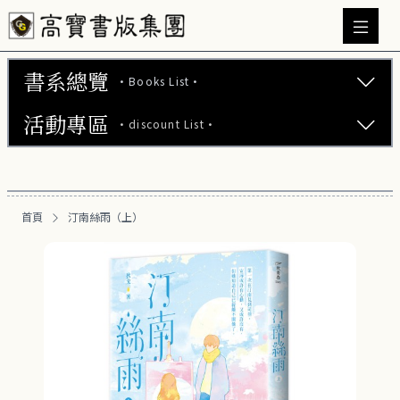
書系總覽
·Books List·
活動專區
·discount List·
文學小說 (737)
心理勵志 (176)
【2本75折】高寶小說系列全圖鑑書展
生活風格 (164)
首頁
汀南絲雨（上）
【2本7折】高寶小說系列全圖鑑書展
商業財經 (100)
【2套7折】高寶小說系列全圖鑑書展
醫療保健 (55)
【66折】高寶小說系列全圖鑑書展
親子教養 (13)
人文史哲 (73)