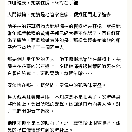
到哪裡去，她索性脫下來拎在手裡。
大門微掩，她猜是老管家在家，便推開門走了進去。
院子裡的花草植物與她記憶裡的模樣相去甚遠，就連她
當年親手栽種的黃椰子都已經大得不像話了，百日紅開
滿了庭院，而最讓她意外的是，那棵曾經害她摔跤的椰
子樹下竟然坐了一個陌生人。
那是個非常年輕的男人，他正慵懶地靠坐在籐椅上，長
腿搭在花臺的岩石邊上，夕陽餘暉透過樹葉間隙照在他
白皙的臉龐上，斑駁晃動，忽明忽暗……
安潯愣在那裡，恍然間，空氣中的花香味更盛。
男人戴著耳機閉著眼，不知道是不是睡著了。安潯轉身
將門關上，發出吱嘎的響聲，她回頭再看向男人時，對
方已睜開眼看了過來。
他剛才似乎是真的睡著了，那一雙惺忪睡眼微瞇著，漆
黑的瞳仁慢慢聚焦到安潯身上。