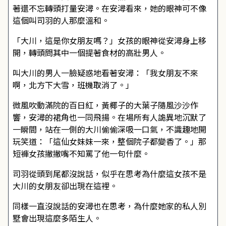
著還不忘轉頭打量安潯。在安潯看來，她的眼神可不像
這個叫司羽的人那麼溫和。
「大川，這是你女朋友嗎？」女孩的眼神從安潯身上移
開，轉頭問其中一個提著食材的高壯男人。
叫大川的男人一臉疑惑地看著安潯：「我女朋友不來
啊，北方下大雪，班機取消了。」
微風吹動滿院的百日紅，黃椰子的大葉子隨風沙沙作
響，安潯的裙角也一同飛揚。在場所有人詭異地沉默了
一瞬間，站在一側的大川偷偷深吸一口氣，不識趣地開
玩笑道：「這仙女妹妹一來，整個院子都變香了。」那
短褲女孩撇撇嘴不知罵了他一句什麼。
司羽從頭到尾都沒說話，似乎在思考為什麼這女孩不是
大川的女朋友卻出現在這裡。
同樣一直沒說話的安潯也在思考，為什麼她家的私人別
墅會出現這麼多陌生人。