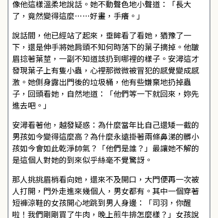
像他這樣溫柔地說話。她不動聲色地小聲道：「長大
了，竟然變得這麼……好畫，手癢。」
說話間，他已經站了起來，垂眸看了看她，猶豫了一
下，還是伸手將她肩頭不知何時落下的葉子摘掉。他皺
眉捻著葉莖，一副不知道該扔到哪裡的樣子。安潯這才
發現葉子上有隻小蟲，心裡那微微被冒犯的感覺變成感
激。她側身露出門後的垃圾桶，他有些嫌棄地扔掉蟲
子，回頭看她，自然地道：「他們等一下就回來，妳先
進去吧。」
安潯看著他，越發疑惑：為什麼當年比自己還矮一截的
男孩如今變得這麼高？為什麼永遠掛著兩條鼻涕的髒小
孩如今會如此乾淨帥氣？「他們是誰？」最讓她不解的
是這個人對她的到來似乎絲毫不覺驚訝。
那人挑挑眉梢看向她，還來不及開口，大門便再一次被
人打開，門外走進來幾個人，男女都有。其中一個穿著
短褲涼鞋的女孩開心地跳到男人身邊：「司羽，你醒
啦！我們剛剛買了牛肉，晚上煎牛排怎麼樣？」女孩說