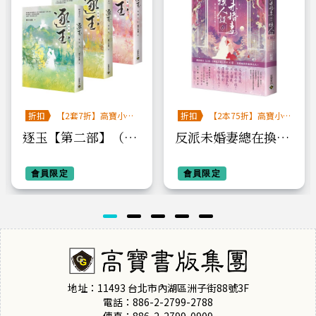
折扣
【2套7折】高寶小說
折扣
【2本75折】高寶小
系列全圖鑑書展
說系列全圖鑑書展
逐玉【第二部】（上
反派未婚妻總在換人
中下卷套書）：《逐
設【第二部】嬌氣包
玉》電視劇原著小說
會員限定
與大魔王？！（上
會員限定
卷）
地址：11493 台北市內湖區洲子街88號3F
電話：886-2-2799-2788
傳真：886-2-2799-0909