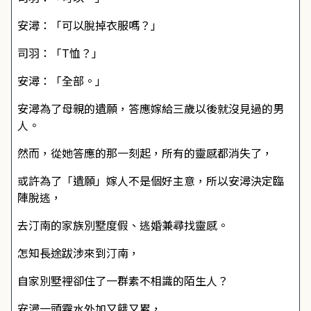
安潯：「可以脫掉衣服嗎？」
司羽：「T恤？」
安潯：「全部。」
安潯為了母親的遺願，答應嫁給三歲以後就沒見過的男
人。
然而，從她答應的那一刻起，所有的靈感都消失了，
或許為了「遺願」嫁人不是個好主意，所以安潯決定臨
陣脫逃，
去汀南的家族別墅度假、逃婚兼尋找靈感。
怎知長途跋涉來到汀南，
自家別墅裡卻住了一群素不相識的陌生人？
安潯一頭霧水外加又餓又累，