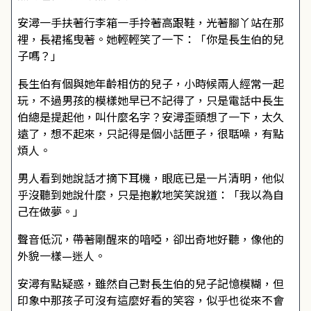
安潯一手扶著行李箱一手拎著高跟鞋，光著腳丫站在那
裡，長裙搖曳著。她輕輕笑了一下：「你是長生伯的兒
子嗎？」
長生伯有個與她年齡相仿的兒子，小時候兩人經常一起
玩，不過男孩的模樣她早已不記得了，只是電話中長生
伯總是提起他，叫什麼名字？安潯歪頭想了一下，太久
遠了，想不起來，只記得是個小話匣子，很聒噪，有點
煩人。
男人看到她說話才摘下耳機，眼底已是一片清明，他似
乎沒聽到她說什麼，只是抱歉地笑笑說道：「我以為自
己在做夢。」
聲音低沉，帶著剛醒來的喑啞，卻出奇地好聽，像他的
外貌一樣—迷人。
安潯有點疑惑，雖然自己對長生伯的兒子記憶模糊，但
印象中那孩子可沒有這麼好看的笑容，似乎也從來不會