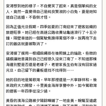
安潯想到她的樣子，不自覺笑了起來，真是個單純的女
人，竟然一直覺得自己是純良賢淑的小白兔，要是她知
道自己逃婚，不昏倒才怪。
因為正值元旦假期，四季如夏的汀南迎來了遊客如織的
旅遊旺季。她已經在高速公路收費站龜速滑行了十五分
鐘，隔壁車道的一個駕駛焦躁得罵個不停，說再拖下去
訂的飯店就要被取消了。
安潯摸了摸用一根細麻繩掛在後照鏡上的鑰匙，些微的
鏽痕讓她意識到自己已經很久沒來汀南了，不知道那棟
海邊別墅是否還是老樣子，老管家長生伯有沒有回家過
元旦，自己留下的畫板還找不找得到……
她的目的地是鶯歌灣，早年那裡還是一片寧靜祥和，後
來政府大力開發，十里黃金海岸享譽中外，如今鶯歌灣
的遊客一年四季從沒少過。
黃昏的濱海公路被夕陽餘暉鋪了一地金黃，蜿蜒至遠處