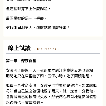
但這些都算不上什麼問題，
最困擾她的是……手癢，
這個叫司羽男人，怎麼感覺那麼好畫！
線上試讀
·Trial reading·
第一章 深夜食堂
安潯開了將近一天一夜的車才到汀南高速公路收費站，
期間她只在車裡瞇了四、五個小時，吃了兩碗泡麵。
繼母一直教育安潯，女孩子最重要的是優雅。如果讓繼
母知道自己這麼隨便地過了兩天，她一定會十分受傷，
會覺得自己的教育很失敗，然後痛心疾首地逼安潯發誓
以後再也不會這樣做。