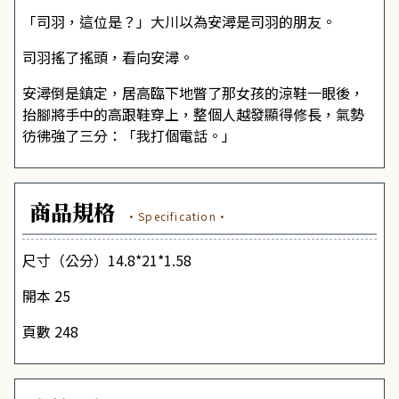
「司羽，這位是？」大川以為安潯是司羽的朋友。
司羽搖了搖頭，看向安潯。
安潯倒是鎮定，居高臨下地瞥了那女孩的涼鞋一眼後，
抬腳將手中的高跟鞋穿上，整個人越發顯得修長，氣勢
彷彿強了三分：「我打個電話。」
商品規格
·Specification·
尺寸（公分）14.8*21*1.58
開本 25
頁數 248