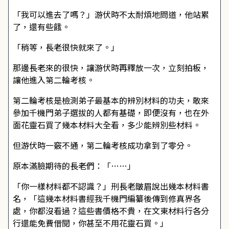
「我可以進去了嗎？」游伏時不太耐煩地問道，他站累
了，還有些餓。
「稍等，長老很快就來了。」
那邊長老來的很快，讓游伏時再釋放一次，立刻拍板，
讓他進入第二輪考核。
第二輪考核是檢測弟子最基本的辨別材料的功夫，敢來
參加千機門弟子選拔的人都有基礎，即便沒有，也在外
面花靈石買了幾本材料大全看，多少能辨別些材料。
但游伏時一竅不通，第二輪考核成功拿到了零分。
原本滿臉期待的長老們：「……」
「你一樣材料都不認識？」刑長老皺眉說出幾本材料書
名，「這幾本材料書經我千機門編纂後傳到修真界各
處，你都沒看過？這些書價格不貴，在文東材料行各分
行還能免費借閱，你甚至不用花靈石買。」