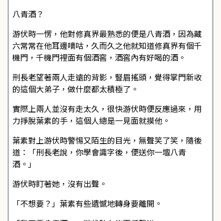
八青酒？
游伏時一愣，他對修真界最熟悉的便是八青酒，因為藏
六常常在他耳邊嘀咕，久而久之他就知道修真界有個千
機門，千機門裡面有個酒窖，酒窖內有好喝的酒。
刑長老望著兩人走遠的背影，豎眉搖頭，覺得掌門新收
的這個大弟子，做什麼都太積極了。
實際上兩人並沒有走太久，很快游伏時便反應過來，用
力掙脫葉素的手，這個人總是一見面就摸他。
葉素對上游伏時警惕又陌生的目光，無聲笑了笑，隨後
道：「刑長老說，你學會識字後，便送你一壇八青
酒。」
游伏時盯著她，沒有出聲。
「不想要？」葉素有些遺憾地轉身要離開。