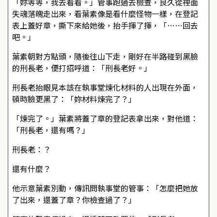
「妳等等，我去看看。」管事跑過去檢查，良久從裡面
失魂落魄走出來，看葉素像是看什麼怪物一樣，在登記
表上蓋好章，撕下來給她後，抬手揮了揮，「……回去
吧。」
葉素朝對方點頭，隨後往山下走，剛好在半路碰到黑臉
的刑長老，便打招呼道：「刑長老好。」
刑長老抬眼見本該在執事堂煉化材料的人出現在外面，
頓時臉更黑了：「妳材料煉完了？」
「煉完了。」葉素將蓋了章的登記表拿出來，對他道：
「刑長老，還有嗎？」
刑長老：？
還有什麼？
他示意葉素別動，傳訊問執事堂的管事：「怎麼把她放
了出來，還蓋了章？你檢查過了？」