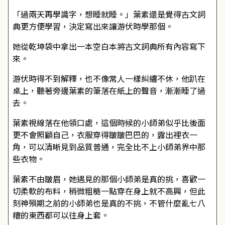
「過兩天再學識字，想睡就睡。」葉素還是覺得古文詞
典更方便學習，決定寫出來讓游伏時學那個。
她從乾坤袋中拿出一本空白本將古文詞典所有內容寫下
來。
游伏時得不到解釋，也不像常人一樣糾纏不休，他趴在
桌上，聽著旁邊葉素的筆落在紙上的聲音，漸漸睡了過
去。
葉素視線落在他領口處，這個時候的小師弟似乎比後面
更不會照顧自己，衣服穿得皺皺巴巴的，露出裡衣一
角，可以清晰見到品質普通，完全比不上小師弟界中那
些衣物。
葉素不由皺眉，她遇見的那個小師弟是真的挑，喜歡一
切柔軟的布料，稍微粗糙一點穿在身上就不高興，但此
刻神殞期之前的小師弟也是真的不挑，不管什麼亂七八
糟的東西都可以往身上套。