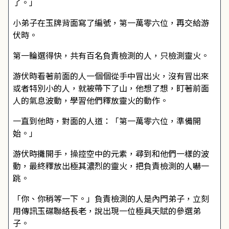
了。」
小弟子在玉牌背面寫了編號，第一萬零六位，再交給游
伏時。
第一輪選得快，共有百名負責檢測的人，只檢測靈火。
游伏時看著前面的人一個個從手中冒出火，沒有冒出來
或者特別小的人，就被帶下了山，他想了想，盯著前面
人的氣息波動，學習他們釋放靈火的動作。
一直到他時，對面的人道：「第一萬零六位，準備開
始。」
游伏時攤開手，操控空中的元素，尋到和他們一樣的波
動，最終釋放出極其濃烈的靈火，把負責檢測的人嚇一
跳。
「你、你稍等一下。」負責檢測的人是內門弟子，立刻
用傳訊玉碟聯絡長老，說出現一位極具天賦的參選弟
子。