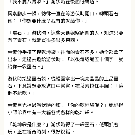
「我不要八青酒。」游伏時在後面低聲道。
葉素腳步一頓，彷彿一直在等游伏時開口，轉頭看著
他：「你想要什麼？我有的就給你。」
「靈石。」游伏時，這些天他觀察周圍的人，知道只要
有了靈石，就能買很多很多東西。
葉素伸手摸了摸乾坤袋，裡面的靈石不多，她全部拿了
出來，走過去遞給游伏時：「以後每認識五十個字，就
給你一袋靈石。」
游伏時接過靈石袋，從裡面拿出一塊亮晶晶的上品靈
石，下意識想要放進口中嘗嘗，被葉素拉住手腕：「這
個不能吃。」
葉素目光掃過游伏時的腰：「你的乾坤袋呢？」她記得
小師弟界中有一大箱各式各樣的乾坤袋。
「乾坤袋是什麼？」游伏時得了一袋靈石，低頭抓著
玩，正在新奇時刻，很好說話。