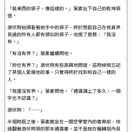
「裝東西的袋子，像這樣的。」葉素扯下自己的乾坤袋
道。
游伏時抬頭看著她手中的袋子，終於想起自己在修真界
見過的所有人都有類似的袋子，他抿了抿唇：「我沒
有。」
「有沒有界？」葉素繼續問他。
「妳也有界？」游伏時有些高興地問道，這時候倒忘記
了某個人愛摸他的事，只覺得終於找到和自己一樣的
人。
「我還沒有界。」葉素問他，「通識課上了多久，一個
字也不認識？」
游伏時：「……」
半個時辰之後，葉素跪坐在一間空學堂內的書案前，快
速翻著游伏時領的那本通識書，並不是她在輪轉塔內見