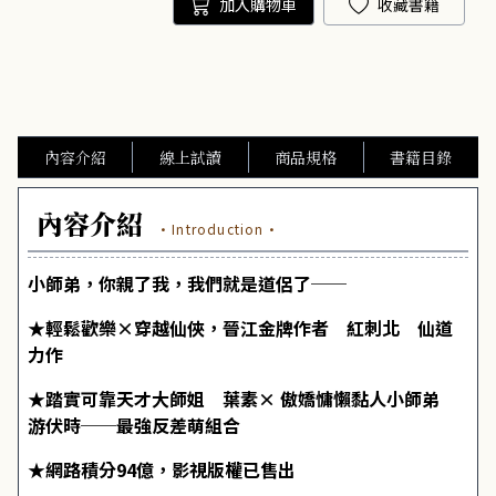
加入購物車
收藏書籍
內容介紹
線上試讀
商品規格
書籍目錄
內容介紹
·Introduction·
小師弟，你親了我，我們就是道侶了──
★輕鬆歡樂×穿越仙俠，晉江金牌作者 紅刺北 仙道
力作
★踏實可靠天才大師姐 葉素× 傲嬌慵懶黏人小師弟
游伏時──最強反差萌組合
★網路積分94億，影視版權已售出