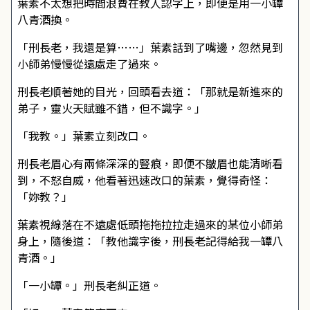
葉素不太想把時間浪費在教人認字上，即便是用一小罈
八青酒換。
「刑長老，我還是算……」葉素話到了嘴邊，忽然見到
小師弟慢慢從遠處走了過來。
刑長老順著她的目光，回頭看去道：「那就是新進來的
弟子，靈火天賦雖不錯，但不識字。」
「我教。」葉素立刻改口。
刑長老眉心有兩條深深的豎痕，即便不皺眉也能清晰看
到，不怒自威，他看著迅速改口的葉素，覺得奇怪：
「妳教？」
葉素視線落在不遠處低頭拖拖拉拉走過來的某位小師弟
身上，隨後道：「教他識字後，刑長老記得給我一罈八
青酒。」
「一小罈。」刑長老糾正道。