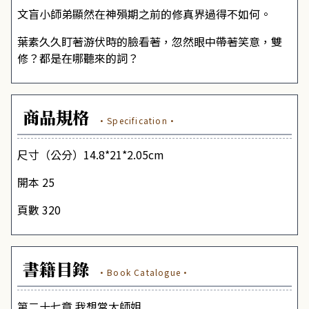
文盲小師弟顯然在神殞期之前的修真界過得不如何。
葉素久久盯著游伏時的臉看著，忽然眼中帶著笑意，雙
修？都是在哪聽來的詞？
商品規格
·Specification·
尺寸（公分）14.8*21*2.05cm
開本 25
頁數 320
書籍目錄
·Book Catalogue·
第二十七章 我想當大師姐