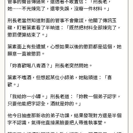
管事的聲音傳過來，還透著不敢置信：「刑長老，
她……不光煉完了，還零失誤，沒廢一件材料。」
刑長老當然知道對面的管事不會撒謊，他關了傳訊玉
碟，盯著葉素看了半晌道：「既然把材料全部煉完了，
懲罰便算結束了。」
葉素面上有些遺憾，心想如果以後的懲罰都是這個，她
願意一直被懲罰。
「妳喜歡喝八青酒？」刑長老突然問她。
葉素不嗜酒，但想起某位小師弟，她點頭道：「喜
歡。」
「我給妳一小罈。」刑長老道：「妳教一個弟子認字，
只要他能把字認全，酒就是妳的。」
他今日抽查那新收的弟子功課，結果發現對方還是半個
字不認識，氣得他直接黑臉要把人帶進執事堂。