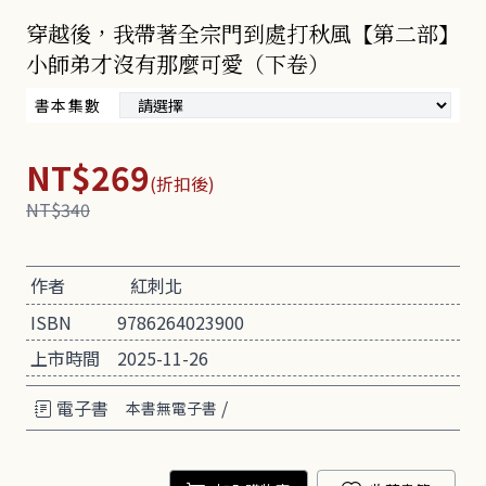
穿越後，我帶著全宗門到處打秋風【第二部】
小師弟才沒有那麼可愛（下卷）
書本集數
NT$269
(折扣後)
NT$340
作者
紅刺北
ISBN
9786264023900
上市時間
2025-11-26
電子書
/
本書無電子書