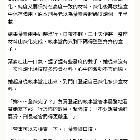
化，純度又要保持在高度一致的材料，煉化後再放進盒
中保存備用，原本刑長老以為葉素最起碼得煉個一年半
載。
結果葉素兩手同時進行，日夜不眠，二十天便將一整座
材料山煉化完成，執事堂內只剩下碼得整整齊齊的盒
子。
葉素吐出一口氣，握了握有些發麻的雙手，她從來沒有
一次性煉化過這麼多珍貴材料，心中的激動不言而喻。
她起身從執事堂走出來，到門口登記自己煉化多少盒材
料。
「妳……全煉完了？」負責登記的執事堂管事震驚地看
著她寫下那一行恐怖的數目，緊張道：「不要想著偷奸
耍滑，刑長老會罰得更嚴重。」
「管事可以去檢查一下。」葉素隨口道。