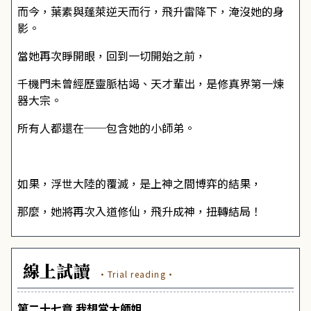
而今，葉素與蓬萊逆天而行，飛升雷降下，淹沒她的身
影。
當她再次睜開眼，回到一切開始之前，
千機門未曾經歷靈脈枯竭、天才輩出，是修真界第一煉
器大宗。
所有人都還在──包含她的小師弟。
如果，浮世大陸的覆滅，是上神之間博弈的結果，
那麼，她將再次入道修仙，飛升成神，扭轉結局！
線上試讀
·Trial reading·
第二十七章 我想當大師姐