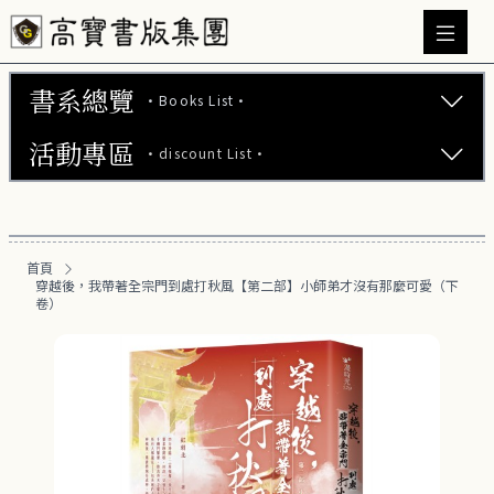
書系總覽
·Books List·
活動專區
·discount List·
文學小說 (737)
心理勵志 (176)
【2本75折】高寶小說系列全圖鑑書展
生活風格 (164)
首頁
【2本7折】高寶小說系列全圖鑑書展
穿越後，我帶著全宗門到處打秋風【第二部】小師弟才沒有那麼可愛（下
商業財經 (100)
卷）
【2套7折】高寶小說系列全圖鑑書展
醫療保健 (55)
【66折】高寶小說系列全圖鑑書展
親子教養 (13)
人文史哲 (73)