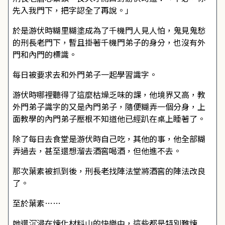
先入我門下，把字認全了再說。」
於是游伏時糊里糊塗成為了千機門人見人怕，鬼見鬼愁
的刑長老門下，暫且掛著千機門弟子的身分，也沒有外
門和內門的標識。
每日被要求去和外門弟子一起學習識字。
游伏時哪裡聽得了這麼枯燥乏味的課，他境界又高，教
外門弟子識字的又是內門弟子，隨便糊弄一個分身，上
面教學的內門弟子壓根不知道他已經趴在桌上睡著了。
除了每日去食堂是游伏時自己吃，其他的事，他全部糊
弄過去，甚至還想溜去酒窖喝酒，但他進不去。
那次葉素被抓到後，刑長老找陣法堂將酒窖的陣法改良
了。
至於葉素……
她還沉浸在煉化材料山的快樂中，這些都是特別難煉