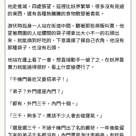
他走進城，四處張望，這裡比妖界繁華，很多沒有見過
的東西，還有各種熱騰騰的食物散發著香氣。
游伏時孤身一人站在街道中間，聽著那些商販叫賣，他
望著周圍的人從腰間的袋子裡拿出大小不一的石頭出
來，就能換到好吃的，下意識摸了摸自己衣角，他沒有
那種袋子，也沒有石頭。
他站在邊上看了一會，想直接動手一搶了之，在妖界靠
實力就能過得很好，看上什麼搶便行了。
「千機門最近又要招弟子！」
「弟子？外門還是內門？」
「都有，外門三千，內門十個。」
「三千，夠多了，應該不少人會去碰運氣。」
「選是選三千，不過千機門出了名的嚴苛，一年後能留
下來的弟子千名都沒有，內門更是淘汰率極高，有好些