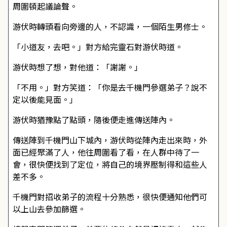
周圍頓起議論聲。
游伏時轉頭看向旁邊的人，不認識，一個陌生男修士。
「小道友，去吧。」對方給完靈石對游伏時道。
游伏時想了想，對他道：「謝謝。」
「不用。」對方笑道：「你是去千機門參選弟子？說不
定以後能見面。」
游伏時猶豫點了點頭，隨後便走進傳送陣內。
傳送陣到千機門山下城內，游伏時從陣內走出來時，外
面已經聚滿了人，他往周圍看了看，在人群中待了一
會，很快便找到了定位，將自己的境界壓制得和這些人
差不多。
千機門對招收弟子的流程十分熟悉，很快便通知他們可
以上山去參加篩選。