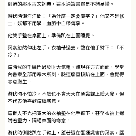
到過的那本古文詞典，這本通識書還是不夠易懂。
游伏時懶洋洋問：「為什麼一定要識字？」他又不是修
士，妖都不用學，血脈中自帶傳承。
他雙手墊在桌面上，準備趴在上面睡覺。
葉素忽然伸出左手，衣袖帶過去，墊在他手臂下：「不
冷？」
這時候的千機門過於財大氣粗，體現在方方面面，學堂
內書案全部用寒木所刻，臉這麼直接趴在上面，會覺得
寒意滋生。
游伏時不怕冷，不然也不會天天在通識課上睡大覺，但
不代表他喜歡這種寒意。
這個人不光把寬大的衣袖墊在他手臂下，甚至衣袖上還
附著靈力，隔絕桌面的寒意。
游伏時側臉趴在手臂上，望著還在翻通識書的葉素，腦