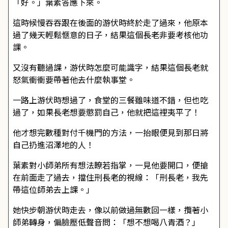
「好。」葉素答應下來。
這時候慢吞吞跟在後面的游伏時終於走了過來，他原本
過了幾天輕鬆愜意的日子，結果這個長老非要考核他功
課。
又沒有聽過課，游伏時怎麼可能識字，結果這個長老就
怒氣衝衝要帶著他去什麼執事堂。
一路上游伏時想過了，食堂的三餐雖味道不錯，但也吃
過了，如果長老想要懲罰自己，他就把這裡夷平了！
他才想完數種對付千機門的方法，一抬眼便見到那日將
自己扔進沼澤地的人！
葉素對小師弟所有想法瞭若指掌，一見他要開口，便搶
在前面走了過去，擋住刑長老的視線：「刑長老，我先
帶這位師弟去上課。」
她快步朝游伏時走去，像以前做過無數回一樣，攬著小
師弟轉身，偏臉壓低聲音問：「想不想喝八青酒？」