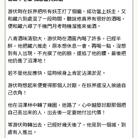
游伏時在妖界把所有妖王打了個遍，成功當上妖主，又
和藏六到處混了一段時間，聽說修真界有很好的酒喝，
便和藏六尋了千機門月考時機溜進來偷酒。
八青酒味清勁大，游伏時在酒窖內喝了許多，已經半
醉，他把藏六推走，原本想休息一會，再喝一點，沒想
到有人出現，不光摸了他的臉，還掐了他的腰，最後把
他扔進了沼澤地！
若不是他反應快，這時候身上肯定沾滿淤泥。
游伏時想起來便覺得那個人討厭，在妖界還沒人挨過自
己衣角！
他在沼澤林中轉了幾圈，迷路了，心中越發討厭那個把
自己丟出來的人，出去後一定要她付出代價！
等游伏時轉出去，已經好幾天後了，他見到一個城，到
處有人進出。