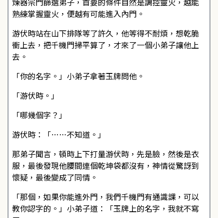
煉器宗門篩選弟子，首要的條件自然是調控靈火，越能
熟練掌握靈火，便越有可能進入內門。
游伏時站在山下排隊等了許久，他等得不耐煩，想乾脆
衝上去，把千機門掃平算了，才來了一個小弟子讓他上
去。
「你的名字。」小弟子拿著玉牌問他。
「游伏時。」
「哪幾個字？」
游伏時：「……不知道。」
那弟子聞言，頓時上下打量游伏時，先是臉，然後是衣
服，最後發現他腰間連個乾坤袋都沒有，神情從驚訝到
懷疑，最後變成了同情。
「那個，如果你能進外門，我們千機門有通識課，可以
教你認字的。」小弟子道：「玉牌上的名字，我就不寫