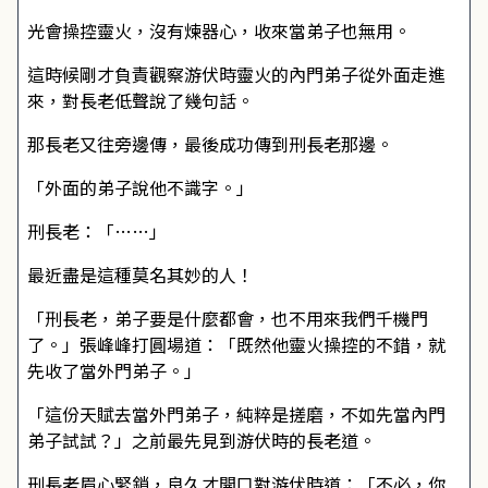
光會操控靈火，沒有煉器心，收來當弟子也無用。
這時候剛才負責觀察游伏時靈火的內門弟子從外面走進
來，對長老低聲說了幾句話。
那長老又往旁邊傳，最後成功傳到刑長老那邊。
「外面的弟子說他不識字。」
刑長老：「……」
最近盡是這種莫名其妙的人！
「刑長老，弟子要是什麼都會，也不用來我們千機門
了。」張峰峰打圓場道：「既然他靈火操控的不錯，就
先收了當外門弟子。」
「這份天賦去當外門弟子，純粹是搓磨，不如先當內門
弟子試試？」之前最先見到游伏時的長老道。
刑長老眉心緊鎖，良久才開口對游伏時道：「不必，你