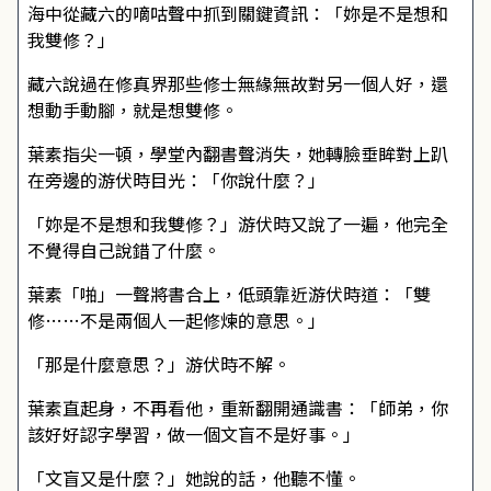
海中從藏六的嘀咕聲中抓到關鍵資訊：「妳是不是想和
我雙修？」
藏六說過在修真界那些修士無緣無故對另一個人好，還
想動手動腳，就是想雙修。
葉素指尖一頓，學堂內翻書聲消失，她轉臉垂眸對上趴
在旁邊的游伏時目光：「你說什麼？」
「妳是不是想和我雙修？」游伏時又說了一遍，他完全
不覺得自己說錯了什麼。
葉素「啪」一聲將書合上，低頭靠近游伏時道：「雙
修……不是兩個人一起修煉的意思。」
「那是什麼意思？」游伏時不解。
葉素直起身，不再看他，重新翻開通識書：「師弟，你
該好好認字學習，做一個文盲不是好事。」
「文盲又是什麼？」她說的話，他聽不懂。