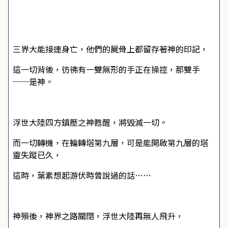
三界大能接連身亡，他們的屍骨上都留存著神的印記，
這一切背後，彷彿有一雙無形的手正在操控，那雙手
──是神。
浮世大陸四方鎮壓之神甦醒，將毀滅一切。
而一切轉機，在輪轉塔第九層，可是能開啟第九層的塔
靈失蹤已久，
這時，葉素想起游伏時曾說過的話……
神殞後，神界之路關閉，浮世大陸再無人飛升，