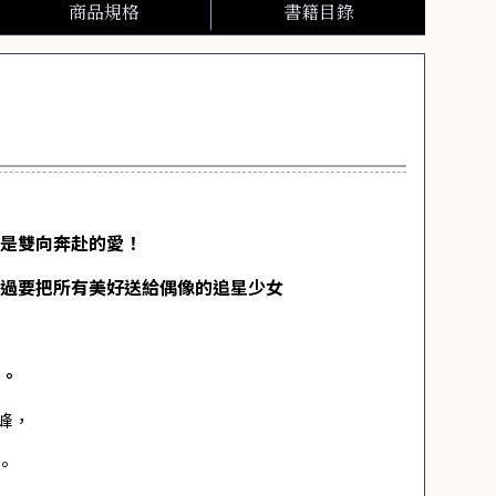
商品規格
書籍目錄
像是雙向奔赴的愛！
來過要把所有美好送給偶像的追星少女
〉。
峰，
。