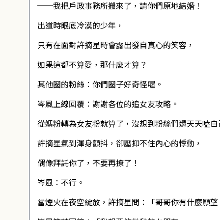
──我把戶政事務所搬來了，請你們原地結婚！
出道時眼底冷漠的少年，
只有在面對許摘星時會露出發自真心的笑容，
如果這都不算愛，那什麼才算？
其他圈的粉絲：你們圈子好奇怪喔。
岑風上線回覆：謝謝各位的追女友攻略。
從媽粉轉為女友粉就算了，沒想到粉絲們還天天嗑自
許摘星氣到渾身顫抖，卻壓抑不住內心的悸動，
偶像拜託你了，不要再撩了！
岑風：不行。
當煙火在夜空綻放，許摘星問：「哥哥你有什麼願望