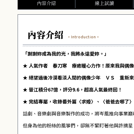
內容介紹
線上試讀
內容介紹
·Introduction·
「謝謝妳成為我的光，我將永遠愛妳。」
★ 人氣作者 春刀寒 療癒暖心力作！原來我與偶
★ 絕望過後冷漠看淡人間的偶像少年 ＶＳ 重新
★ 晉江積分67億，評分9.6，超高人氣最終回！
★ 完結專屬，收錄番外篇〈求婚〉、〈爸爸去哪了
話劇、音樂劇與音樂製作的成功，將岑風推向事業巔
但身為他的粉絲的風箏們，卻無不緊盯著他與許摘星