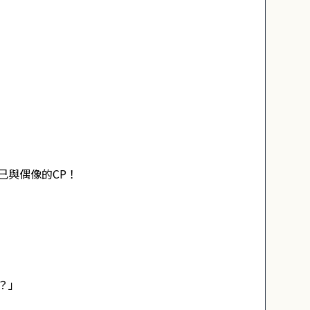
己與偶像的CP！
？」