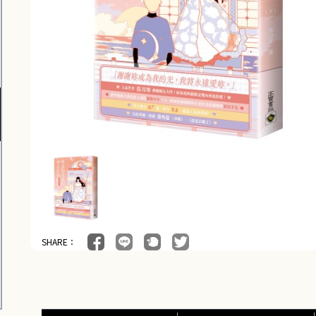
SHARE：