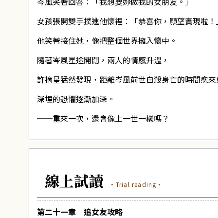
岑風笑著回答：「我想要妳做我的女朋友。」
女孩張開雙手撲進他懷裡：「恭喜你，願望實現啦！
他笑著接住她，像把整個世界擁入懷中。
隨著岑風星途開闊，兩人的情感升溫，
許摘星猛然發現，距離岑風前世自殺身亡的時間愈來
深埋的恐懼逐漸加深。
──重來一次，還會像上一世一樣嗎？
線上試讀
·Trial reading·
第二十一章 追女友攻略