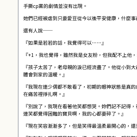
手撕cp黨的劇情並沒有出現。
她們已經被虐到只要愛豆從今以後平安健康，什麼事
還有人說──
『如果是若若的話，我覺得可以……』
『+1，我也覺得，雖然我是女友粉，但我配不上他
『孩子太苦了，老母親的淚已經流盡了。他從小到大
體會到家的溫暖。』
『我現在連少偶都不敢看了，初期的眼神狀態是真的
在痛苦裡掙扎啊。』
『別說了，我現在看著他笑都想哭。妳們記不記得，
連笑都覺得困難的寶貝啊，我的心都要碎了。』
『現在笑容漸漸多了，但是笑得最溫柔最開心的，還