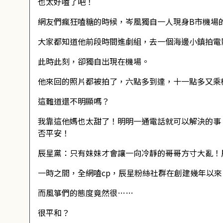
也太好嗑了吧！
網友們瘋狂嗑糖的時候，岑風獨自一人現身B市機場
大家都知道他前段時間進劇組，去一個海邊小鎮拍電
此時此刻，卻獨自出現在機場。
他來回的照片都被拍了，六點多到達，十一點多又乘
這難道還不明顯嗎？
我靠這他媽也太甜了！明明一通電話就可以解決的事
否平安！
辰星黨：只有妹妹才會讓一向冷靜的哥哥方寸大亂！
一時之間，全網嗑cp，辰星粉絲社群在創建幾年以
而風箏們的態度竟然很……
很平和？