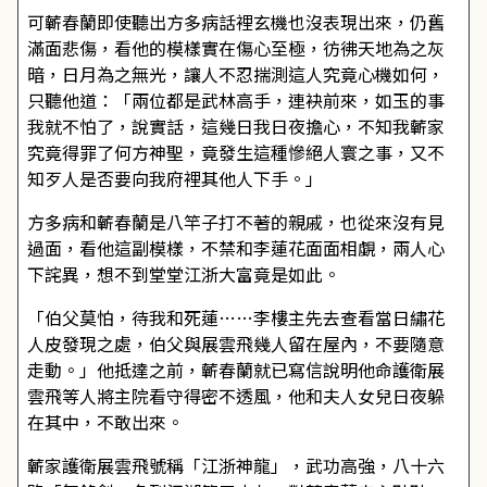
可蘄春蘭即使聽出方多病話裡玄機也沒表現出來，仍舊
滿面悲傷，看他的模樣實在傷心至極，彷彿天地為之灰
暗，日月為之無光，讓人不忍揣測這人究竟心機如何，
只聽他道：「兩位都是武林高手，連袂前來，如玉的事
我就不怕了，說實話，這幾日我日夜擔心，不知我蘄家
究竟得罪了何方神聖，竟發生這種慘絕人寰之事，又不
知歹人是否要向我府裡其他人下手。」
方多病和蘄春蘭是八竿子打不著的親戚，也從來沒有見
過面，看他這副模樣，不禁和李蓮花面面相覷，兩人心
下詫異，想不到堂堂江浙大富竟是如此。
「伯父莫怕，待我和死蓮……李樓主先去查看當日繡花
人皮發現之處，伯父與展雲飛幾人留在屋內，不要隨意
走動。」他抵達之前，蘄春蘭就已寫信說明他命護衛展
雲飛等人將主院看守得密不透風，他和夫人女兒日夜躲
在其中，不敢出來。
蘄家護衛展雲飛號稱「江浙神龍」，武功高強，八十六