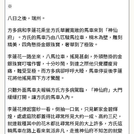
※
八日之後，瑞州。
方多病和李蓮花乘坐方氏華麗寬敞的馬車來到「神仙
府」。方氏的馬車乃由八匹駿馬拉車，楠木為壁，雕刻
精美，四角懸掛金銀珠寶，奢華到了極致。
李蓮花一路坐來，八馬拉車，搖晃甚劇，外頭懸掛的金
銀珠寶叮噹作響，十分吵鬧，到達之際他只覺腰痠背
痛，難受至極。而方多病卻呼呼大睡，馬車停妥後李蓮
花將他搖晃兩下方才驚醒。
只聽外面馬車夫報稱方氏方多病駕臨，「神仙府」大門
緩緩打開，讓方氏的馬車入內。
李蓮花撩起窗紗一看，倒抽一口氣，只見蘄家金碧輝
煌，處處庭院都蓋得比尋常所見大約一成、高約三尺，
就連栽種其中的花木都比尋常所見的大上許多，方氏這
輛馬車在路上看來氣派非凡，走進神仙府不知怎的就變