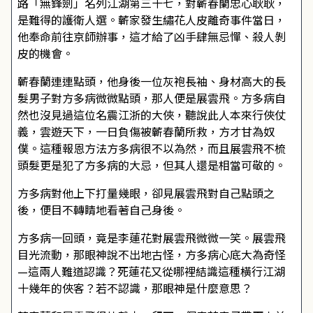
路「無鋒劍」名列江湖第三十七，對蘄春蘭忠心耿耿，
是難得的護衛人選。蘄家發生繡花人皮離奇事件當日，
他奉命前往京師辦事，這才給了凶手肆無忌憚、殺人剝
皮的機會。
蘄春蘭連連點頭，他身後一位灰袍長袖、身材高大的長
髮男子對方多病微微點頭，那人便是展雲飛。方多病自
然也沒見過這位名震江浙的大俠，聽說此人本來行俠仗
義，雲遊天下，一日負傷被蘄春蘭所救，方才甘為奴
僕。這種報恩方法方多病很不以為然，而且展雲飛不梳
頭髮更是犯了方多病的大忌，但其人還是相當可敬的。
方多病對他上下打量幾眼，卻見展雲飛對自己點頭之
後，便目不轉睛地看著自己身後。
方多病一回頭，竟是李蓮花對展雲飛微微一笑。展雲飛
目光流動，那眼神說不出地古怪，方多病心底大為奇怪
—這兩人難道認識？死蓮花又從哪裡結識這種橫行江湖
十幾年的俠客？若不認識，那眼神是什麼意思？