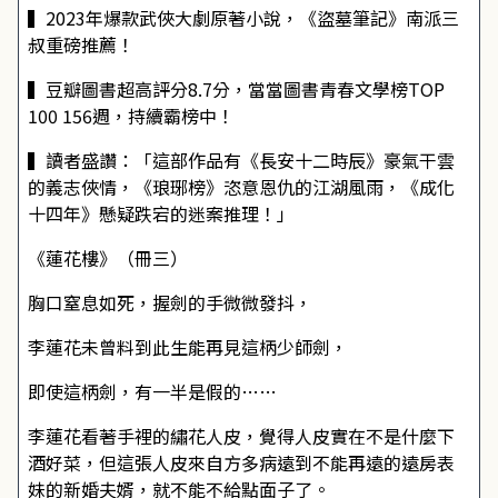
▍2023年爆款武俠大劇原著小說，《盜墓筆記》南派三
叔重磅推薦！
▍豆瓣圖書超高評分8.7分，當當圖書青春文學榜TOP
100 156週，持續霸榜中！
▍讀者盛讚：「這部作品有《長安十二時辰》豪氣干雲
的義志俠情，《琅琊榜》恣意恩仇的江湖風雨，《成化
十四年》懸疑跌宕的迷案推理！」
《蓮花樓》（冊三）
胸口窒息如死，握劍的手微微發抖，
李蓮花未曾料到此生能再見這柄少師劍，
即使這柄劍，有一半是假的……
李蓮花看著手裡的繡花人皮，覺得人皮實在不是什麼下
酒好菜，但這張人皮來自方多病遠到不能再遠的遠房表
妹的新婚夫婿，就不能不給點面子了。