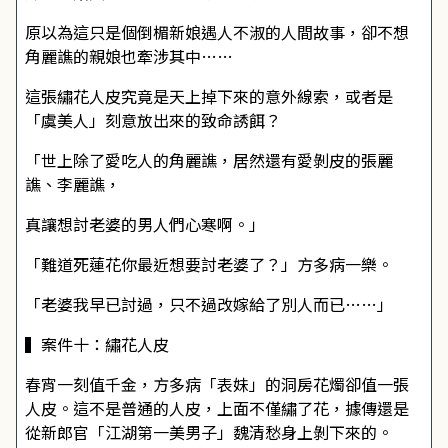
原以為這只是個倒楣新娘遇人不淑的人間故事，卻不想
角麗譙的親娘也牽涉其中……
這張繡花人皮究竟是天上掉下來的意外線索，或者是
「虞美人」刻意放出來的致命誘餌？
「世上除了愛吃人的角麗譙，居然還有愛剝皮的張麗
譙、李麗譙，
真讓想討老婆的男人們心寒啊。」
「難道死蓮花你最近想要討老婆了？」方多病一樂。
「老婆我早已討過，只不過改嫁給了別人而已……」
▍案件十：繡花人皮
春宵一刻值千金，方多病「表妹」的洞房花燭卻值一張
人皮。這不是普通的人皮，上面不僅繡了花，據傳還是
從新郎官――「江湖第一美男子」魏清愁身上剝下來的。