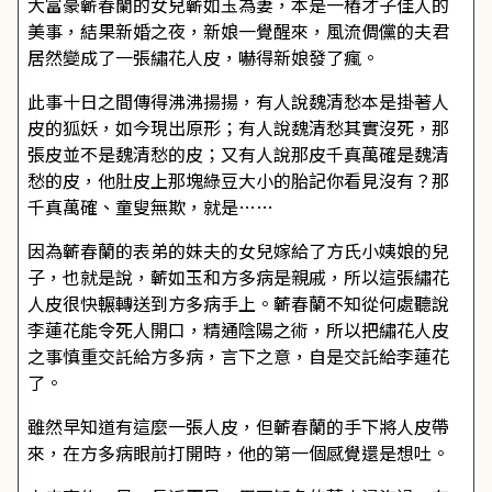
大富豪蘄春蘭的女兒蘄如玉為妻，本是一樁才子佳人的
美事，結果新婚之夜，新娘一覺醒來，風流倜儻的夫君
居然變成了一張繡花人皮，嚇得新娘發了瘋。
此事十日之間傳得沸沸揚揚，有人說魏清愁本是掛著人
皮的狐妖，如今現出原形；有人說魏清愁其實沒死，那
張皮並不是魏清愁的皮；又有人說那皮千真萬確是魏清
愁的皮，他肚皮上那塊綠豆大小的胎記你看見沒有？那
千真萬確、童叟無欺，就是……
因為蘄春蘭的表弟的妹夫的女兒嫁給了方氏小姨娘的兒
子，也就是說，蘄如玉和方多病是親戚，所以這張繡花
人皮很快輾轉送到方多病手上。蘄春蘭不知從何處聽說
李蓮花能令死人開口，精通陰陽之術，所以把繡花人皮
之事慎重交託給方多病，言下之意，自是交託給李蓮花
了。
雖然早知道有這麼一張人皮，但蘄春蘭的手下將人皮帶
來，在方多病眼前打開時，他的第一個感覺還是想吐。