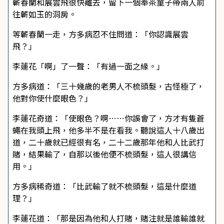
蘄春蘭和展雲飛很快離去，留下一個奉茶童子帶兩人前
往蘄如玉的洞房。
等蘄春蘭一走，方多病忍不住問道：「你認識展雲
飛？」
李蓮花「啊」了一聲：「有過一面之緣。」
方多病道：「三十幾歲的老男人不梳頭髮，古怪極了，
他對你使什麼眼色？」
李蓮花奇道：「使眼色？啊……你誤會了，方才有隻蒼
蠅在我頭上飛，他多半不是在看我。聽說這人十八歲出
道，二十歲就已經很有名，二十二歲那年他和人比武打
賭，結果輸了，自那以後他便不梳頭髮，這人很講信
用。」
方多病稀奇道：「比武輸了就不梳頭髮，這是什麼道
理？」
李蓮花道：「那是因為他和人打賭，賭注就是誰輸誰就