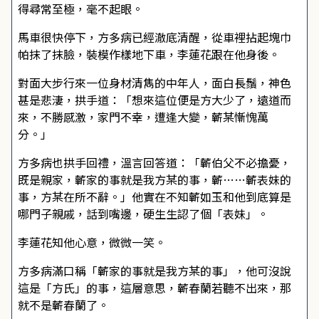
得尋常至極，毫不起眼。
馬車很快停下，方多病已經澈底清醒，從車裡拈起塊巾
帕抹了抹臉，裝模作樣地下車，李蓮花跟在他身後。
對面大步行來一位身材清雋的中年人，面白長鬚，神色
甚是悲淒，拱手道：「想來這位便是方大少了，遠道而
來，不勝感激，家門不幸，遭逢大變，蘄某慚愧萬
分。」
方多病也拱手回禮，溫言回答道：「蘄伯父不必擔憂，
既是親家，蘄家的事就是我方某的事，蘄……蘄表妹的
事，方某在所不辭。」他實在不知蘄如玉和他到底算是
哪門子親戚，話到嘴邊，硬生生認了個「表妹」。
李蓮花知他心意，微微一笑。
方多病滿口稱「蘄家的事就是我方某的事」，他可沒說
這是「方氏」的事，這層意思，蘄春蘭若聽不出來，那
就不是蘄春蘭了。