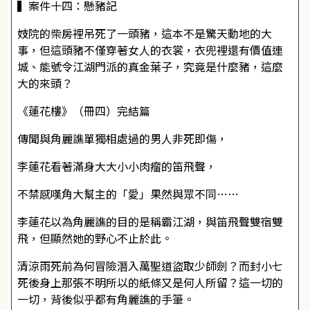
▍案件十四：懸豬記
妓院的柴房裡吊死了一頭豬，這本不是驚天動地的大
事，但這頭豬不僅穿著女人的衣裳，衣兜裡還有價值連
城、能號令江湖門派的真金葉子，究竟是什麼豬，這麼
大的來頭？
《蓮花樓》（冊四）完結篇
傳聞與角麗譙單獨相處過的男人非死即傷，
李蓮花看著滿身大大小小肉瘤的笛飛聲，
不禁感嘆角大幫主的「愛」果然與眾不同……
李蓮花以為角麗譙的目的是稱霸江湖，與笛飛聲雙宿雙
飛，但顯然她的野心不止於此。
清涼雨死前為何冒險潛入萬聖道盜取少師劍？而封小七
死後身上那張不明所以的紙條又是何人所留？這一切的
一切，背後似乎都有角麗譙的手筆。