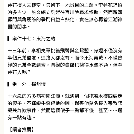
蓮花樓人去樓空，只留下一地怵目的血跡。李蓮花恐怕
凶多吉少，施文絕立刻趕往百川院尋求協助，然而新四
顧門與角麗譙的爭鬥日益白熱化，實在無心再管江湖神
醫的閒事。
▍案件十七：東海之約
十三年前，李相夷單挑笛飛聲與金鴛盟，身邊不僅沒有
半個兄弟盟友，連路人都沒有。而今東海再戰，不僅曾
經的兄弟全數到齊，圍觀的豪傑也擠得水洩不通，但李
蓮花人呢？
▍番 外：揚州慢
十六歲的方多病初闖江湖，就遇到一個拖著木樓四處走
的傻子，不僅縱牛踩傷他的腳，還害他莫名捲入宗教謀
殺兼詐欺事件，然而這個傻子一點都不傻，甚至……還
有一點有趣。
【讀者推薦】