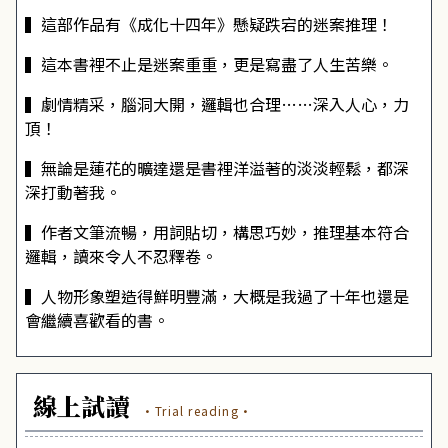
▍這部作品有《成化十四年》懸疑跌宕的迷案推理！
▍這本書裡不止是迷案重重，更是寫盡了人生苦樂。
▍劇情精采，腦洞大開，邏輯也合理……深入人心，力
頂！
▍無論是蓮花的曠達還是書裡洋溢著的淡淡輕鬆，都深
深打動著我。
▍作者文筆流暢，用詞貼切，構思巧妙，推理基本符合
邏輯，讀來令人不忍釋卷。
▍人物形象塑造得鮮明豐滿，大概是我過了十年也還是
會繼續喜歡看的書。
線上試讀
·Trial reading·