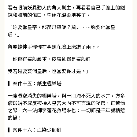
看著眼前妖異動人的角大幫主，再看看自己手腳上的鐵
鍊和胸前的傷口，李蓮花溫柔地笑了。
「妳要當皇帝，那笛飛聲呢？莫非……妳要他當皇
后？」
角麗譙伸手輕輕在李蓮花臉上磨蹭了兩下，
「你傷得這般嚴重，皮膚卻還是這般好……
我若是要娶個皇后，也當娶你才是。」
▍案件十五：紙生極樂塔
一座憑空消失的極樂塔，與一口淹不死人的水井，方多
病逃婚不成反被捲入皇宮大內不可言說的祕密，正苦惱
之際，六一法師李蓮花救場來也：一切都是千年狐精惹
的禍！
▍案件十六：血染少師劍