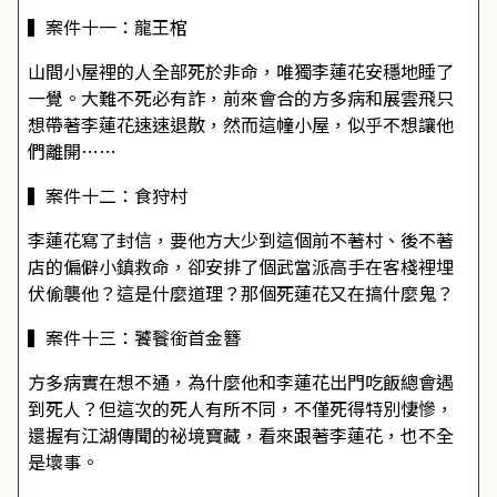
▍案件十一：龍王棺
山間小屋裡的人全部死於非命，唯獨李蓮花安穩地睡了
一覺。大難不死必有詐，前來會合的方多病和展雲飛只
想帶著李蓮花速速退散，然而這幢小屋，似乎不想讓他
們離開……
▍案件十二：食狩村
李蓮花寫了封信，要他方大少到這個前不著村、後不著
店的偏僻小鎮救命，卻安排了個武當派高手在客棧裡埋
伏偷襲他？這是什麼道理？那個死蓮花又在搞什麼鬼？
▍案件十三：饕餮銜首金簪
方多病實在想不通，為什麼他和李蓮花出門吃飯總會遇
到死人？但這次的死人有所不同，不僅死得特別悽慘，
還握有江湖傳聞的祕境寶藏，看來跟著李蓮花，也不全
是壞事。