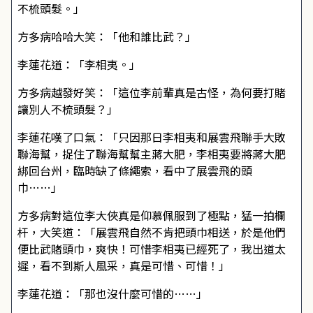
不梳頭髮。」
方多病哈哈大笑：「他和誰比武？」
李蓮花道：「李相夷。」
方多病越發好笑：「這位李前輩真是古怪，為何要打賭
讓別人不梳頭髮？」
李蓮花嘆了口氣：「只因那日李相夷和展雲飛聯手大敗
聯海幫，捉住了聯海幫幫主蔣大肥，李相夷要將蔣大肥
綁回台州，臨時缺了條繩索，看中了展雲飛的頭
巾……」
方多病對這位李大俠真是仰慕佩服到了極點，猛一拍欄
杆，大笑道：「展雲飛自然不肯把頭巾相送，於是他們
便比武賭頭巾，爽快！可惜李相夷已經死了，我出道太
遲，看不到斯人風采，真是可惜、可惜！」
李蓮花道：「那也沒什麼可惜的……」