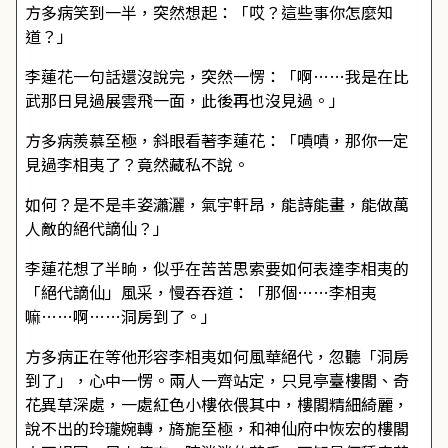
方多病笑到一半，突然想起：「哎？這些事你怎麼知
道？」
李蓮花一句話還沒說完，突然一愣：「啊……我是在比
武那日見過展雲飛一面，此後再也沒見過。」
方多病羨慕至極，斜眼看著李蓮花：「嘖嘖，那你一定
見過李相夷了？竟然藏私不說。
如何？是不是丰姿瀟灑，氣宇軒昂，能詩能畫，能做萬
人敵的絕代謫仙？」
李蓮花想了半晌，似乎在苦苦思索要如何表達李相夷的
「絕代謫仙」風采，慢吞吞道：「那個……李相夷
嘛……啊……洞房到了。」
方多病正在等他形容李相夷如何風華絕代，忽聽「洞房
到了」，心中一愣。兩人一齊站定，只見亭臺樓閣、奇
花異草深處，一處紅色小樓依偎其中，樓閣精細綺麗，
說不出的玲瓏婉轉，旖旎至極，和神仙府中恢宏的樓閣