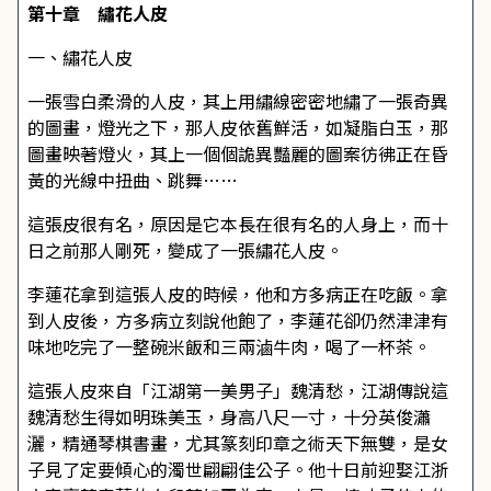
第十章 繡花人皮
一、繡花人皮
一張雪白柔滑的人皮，其上用繡線密密地繡了一張奇異
的圖畫，燈光之下，那人皮依舊鮮活，如凝脂白玉，那
圖畫映著燈火，其上一個個詭異豔麗的圖案彷彿正在昏
黃的光線中扭曲、跳舞……
這張皮很有名，原因是它本長在很有名的人身上，而十
日之前那人剛死，變成了一張繡花人皮。
李蓮花拿到這張人皮的時候，他和方多病正在吃飯。拿
到人皮後，方多病立刻說他飽了，李蓮花卻仍然津津有
味地吃完了一整碗米飯和三兩滷牛肉，喝了一杯茶。
這張人皮來自「江湖第一美男子」魏清愁，江湖傳說這
魏清愁生得如明珠美玉，身高八尺一寸，十分英俊瀟
灑，精通琴棋書畫，尤其篆刻印章之術天下無雙，是女
子見了定要傾心的濁世翩翩佳公子。他十日前迎娶江浙