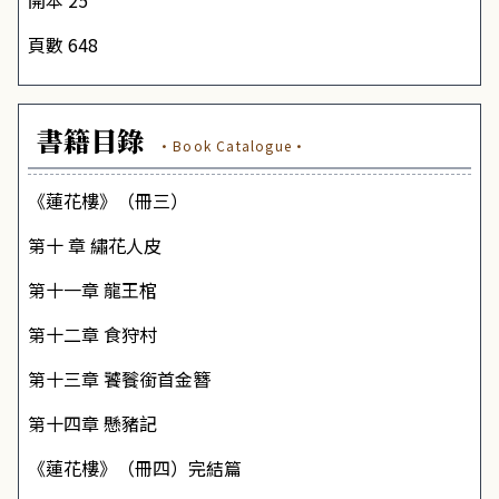
開本 25
頁數 648
書籍目錄
·Book Catalogue·
《蓮花樓》（冊三）
第十 章 繡花人皮
第十一章 龍王棺
第十二章 食狩村
第十三章 饕餮銜首金簪
第十四章 懸豬記
《蓮花樓》（冊四）完結篇