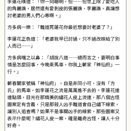
李蓮花嘆道：「你一向聰明，但……但世上除了愛吃人
的角麗譙，居然還有愛剝皮的張麗譙、李麗譙，真讓想
討老婆的男人們心寒啊。」
方多病一樂：「難道死蓮花你最近想要討老婆了？」
李蓮花正色道：「老婆我早已討過，只不過改嫁給了別
人而已……」
方多病嗤之以鼻：「胡說八道……總而言之，要明白事
情是怎麼回事，今晚乘馬車，你我上蘄家『神仙府』一
行。」
蘄春蘭家號稱「神仙府」，自是非同小可，沒有「方
氏」的馬車，如李蓮花之流是萬萬進不去的。李蓮花連
連點頭，目光在那精美的繡花人皮上流連，那八個古怪
圖案定有含義，只是那殺人凶手難道會自己繡下線索，
讓別人追查嗎？如果不是事關凶手的線索，那些圖案又
表示什麼呢？繡花人皮一案，確是離奇古怪，讓人十分
好奇。