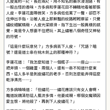
人皮寬約一尺，長近兩尺，用不知名的藥水浸泡過，有
一股古怪的香味。方多病和李蓮花目不轉睛地看著那張
人皮，李蓮花面帶微笑，方多病低低罵了一聲，卻忍不
住伸出手指，沿著人皮上那鮮豔的紋路輕輕摩娑，只覺
繡紋細膩精緻，人皮光潔順滑，指下生出一股異樣的感
覺，竟是令人想要不住把玩。其上繡著八個奇怪又神祕
的符號。
「這是什麼玩意兒？」方多病丟下人皮，「咒語？暗
號？還是道士串在桃木劍上的那種神符？」
李蓮花道：「我怎麼知道？一個瓶子……一座山……一
把斧頭、一個雞蛋、兩個人，還有一串不知道什麼東
西。這人多半是剝皮繡花的老手，否則怎麼能弄得這麼
乾淨漂亮……」
方多病喃喃道：「但繡花……繡花應該只有女人會啊，
難道說魏清愁這人風流多情，他要成親，哪個女魔頭因
愛生恨，將他殺了，再剝下人皮繡花？」