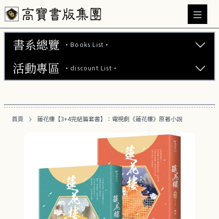
書系總覽
·Books List·
活動專區
·discount List·
文學小說 (737)
心理勵志 (176)
【2本75折】高寶小說系列全圖鑑書展
生活風格 (163)
首頁
蓮花樓【3+4完結篇套書】：電視劇《蓮花樓》原著小說
【2本7折】高寶小說系列全圖鑑書展
商業財經 (101)
【2套7折】高寶小說系列全圖鑑書展
醫療保健 (54)
【66折】高寶小說系列全圖鑑書展
親子教養 (14)
人文史哲 (74)