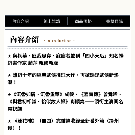
內容介紹
線上試讀
商品規格
書籍目錄
內容介紹
·Introduction·
與桐華、匪我思存、寐寤者並稱「四小天后」知名暢
★
銷書作家 藤萍 親修新版
熱銷十年的經典武俠推理大作，再掀懸疑武俠新熱
★
潮！
《沉香如屑、沉香重華》成毅、《嘉南傳》曾舜晞、
★
《與君初相識．恰似故人歸》肖順堯──領銜主演同名
電視劇
《蓮花樓》（冊四）完結篇收錄全新番外篇〈揚州
★
慢〉！