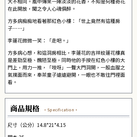
大不相同。風中傳來一陣淡淡的花香，不知是何種奇花
在此開放，聞之令人心魂俱醉。
方多病痴痴地看著那紅色小樓：「世上竟然有這種房
子……」
李蓮花微微一笑：「走吧。」
方多病心想，和這洞房相比，李蓮花的吉祥紋蓮花樓真
是差勁至極、醜陋至極，同時他的手按在紅色小樓的大
門上，用力一推，「吱呀」一聲大門洞開，一股血腥之
氣撲面而來，奉茶童子遠遠避開，一眼也不敢往門裡面
看。
商品規格
·Specification·
尺寸（公分）14.8*21*4.15