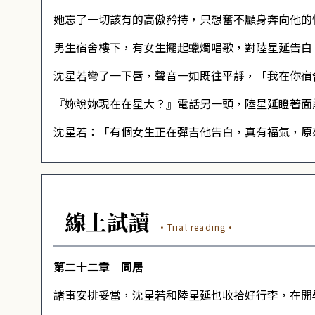
她忘了一切該有的高傲矜持，只想奮不顧身奔向他的
男生宿舍樓下，有女生擺起蠟燭唱歌，對陸星延告白
沈星若彎了一下唇，聲音一如既往平靜，「我在你宿
『妳說妳現在在星大？』電話另一頭，陸星延瞪著面
沈星若：「有個女生正在彈吉他告白，真有福氣，原
線上試讀
·Trial reading·
第二十二章 同居
諸事安排妥當，沈星若和陸星延也收拾好行李，在開