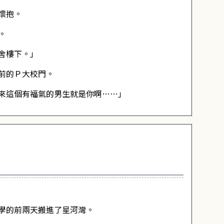
懷抱。
。
舍樓下。」
前的Ｐ大校門。
來這個有福氣的男生就是你啊……」
學的前兩天搬進了星河灣。