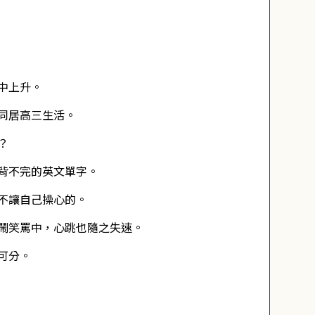
中上升。
同居高三生活。
？
背不完的英文單字。
不讓自己操心的。
鬧笑罵中，心跳也隨之失速。
可分。