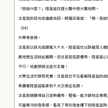
「妳說什麼？」陸星延在煙火聲中很大聲地問。
沈星若的目光從遠處收回，輕描淡寫道：「噢，我說
（04）
升學考放榜，
沈星若以狀元成績進入Ｐ大，陸星延也以跌破眾人眼
異地戀生活就此展開，但沈星若這麼優秀，陸星延心
不行，他要想辦法宣示主權！
大學生活忙碌而充實，沈星若也不忘看著陸星延的成
希冀著陸星延能拿到Ｐ大交換生名額。
沈星若總覺得自己足夠優秀、堅強，能冷靜地主導兩
可當寒冷的雪夜裡，看見了等在宿舍樓下的陸星延時