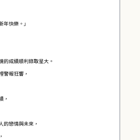
新年快樂。」
鏡的成績順利錄取星大。
裡警報狂響，
績，
人的戀情與未來，
，