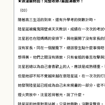
★浪漫最終回！完整收錄7篇圓滿番外！
（03）
隨著高三生活的到來，還有升學考的倒數計時。
陸星延被魔鬼隔壁桌天天教訓，成績在一次次的考試
沈星若也在陸媽媽的安排下，與他展開了沒有家長的
沒有家長，同在一個屋簷下，總該發生點什麼事情吧
想得美，他們之間沒有旖旎，只有雀姐的毒舌攻擊與
沈星若總以為自己會喜歡上的人，應該是成熟穩重，
但是她卻不知不覺越來越在意陸星延，在一次次的打
她發現陸星延已經成為自己未來規畫的一部分，密不
煙火齊放中，沈星若背著光，說了什麼。
陸星延和她面對面站著，只見她唇動，沒聽見聲音。