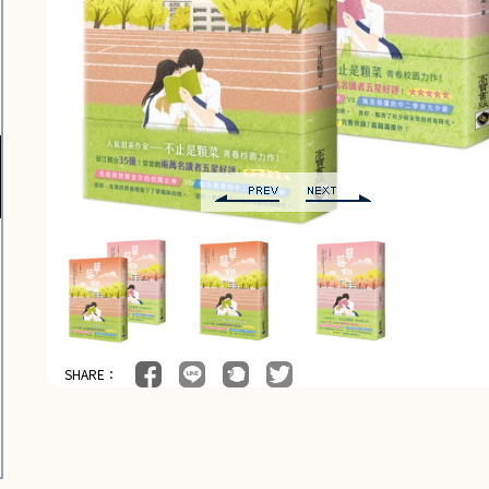
SHARE：