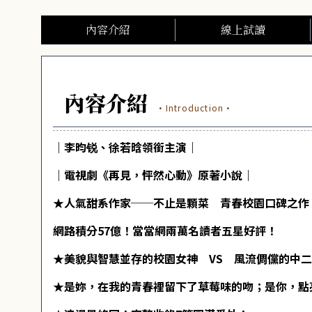
內容介紹
線上試讀
內容介紹
·Introduction·
｜李昀锐、徐若晗領銜主演｜
｜電視劇《再見，怦然心動》原著小說｜
★人氣甜系作家──不止是顆菜 青春校園口碑之作
網路積分57億！當當網兩萬名讀者五星好評！
★美貌與智慧並存的校園女神 VS 風流倜儻的中
★是妳，在我的青春裡留下了草莓味的吻；是你，點