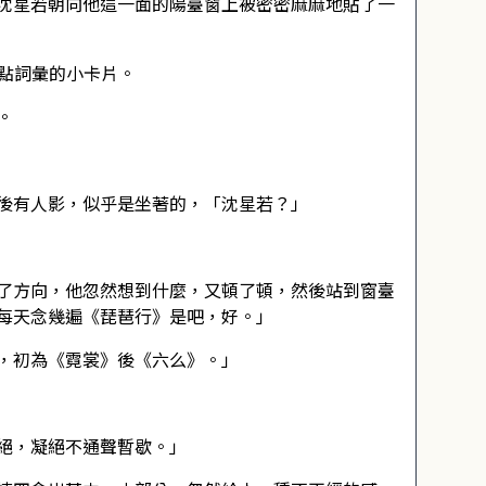
沈星若朝向他這一面的陽臺窗上被密密麻麻地貼了一
率重點詞彙的小卡片。
。
後有人影，似乎是坐著的，「沈星若？」
了方向，他忽然想到什麼，又頓了頓，然後站到窗臺
每天念幾遍《琵琶行》是吧，好。」
，初為《霓裳》後《六么》。」
絕，凝絕不通聲暫歇。」