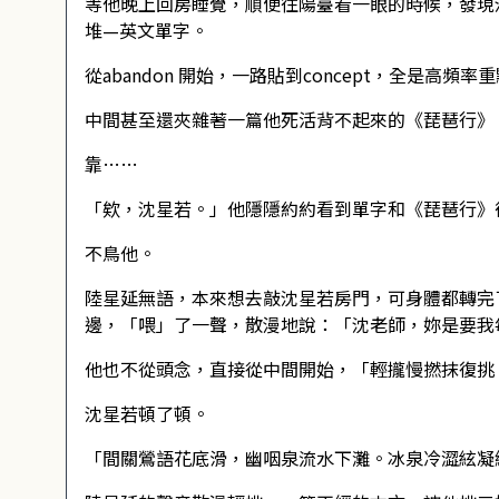
等他晚上回房睡覺，順便往陽臺看一眼的時候，發現
堆—英文單字。
從abandon 開始，一路貼到concept，全是高頻
中間甚至還夾雜著一篇他死活背不起來的《琵琶行》
靠……
「欸，沈星若。」他隱隱約約看到單字和《琵琶行》
不鳥他。
陸星延無語，本來想去敲沈星若房門，可身體都轉完
邊，「喂」了一聲，散漫地說：「沈老師，妳是要我
他也不從頭念，直接從中間開始，「輕攏慢撚抹復挑
沈星若頓了頓。
「間關鶯語花底滑，幽咽泉流水下灘。冰泉冷澀絃凝