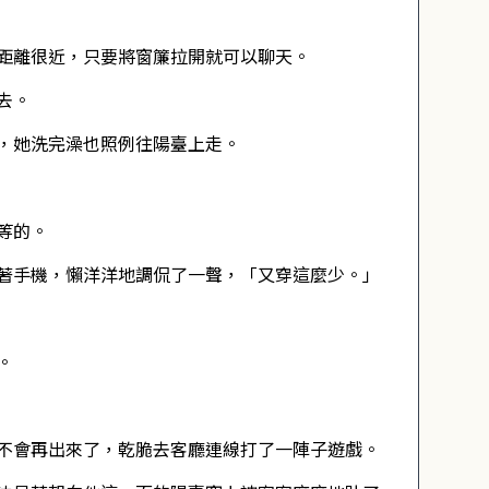
距離很近，只要將窗簾拉開就可以聊天。
去。
，她洗完澡也照例往陽臺上走。
等的。
著手機，懶洋洋地調侃了一聲，「又穿這麼少。」
。
不會再出來了，乾脆去客廳連線打了一陣子遊戲。