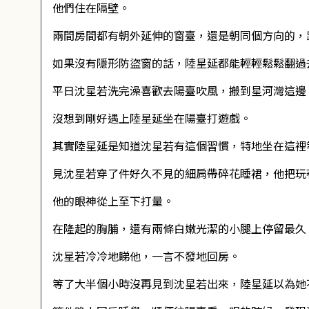
他們住在隔壁。
兩間房間都有朝外延伸的窗臺，還是朝同個方向的，
如果沒有隱形防盜窗的話，陸星延都能輕輕鬆鬆翻過
平日沈星若洗完澡喜歡去陽臺吹風，搬到星河灣這邊
沒想到剛好遇上陸星延坐在陽臺打遊戲。
其實陸星延是知道沈星若有這個習慣，特地坐在這裡
見沈星若穿了件好久不見的細肩帶碎花睡裙，他把玩
他的眼神從上至下打量。
在隆起的胸脯，還有兩條白嫩光潔的小腿上停留最久
沈星若冷冷地睇他，一言不發地回房。
等了大半個小時沒再見到沈星若出來，陸星延以為她