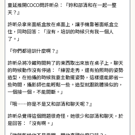
童延推開COCO問許昕朵：『妳和邵清和在一起一整
天？』
許昕朵拿來面紙盒放在桌面上，讓手機靠著面紙盒立
住，同時回答：「沒有，培訓的時候只有我一個人
了。」
『你們都培訓什麼啊？』
許昕朵將冷藏時間夠了的東西取出來放在桌子上，聊天
的時候動作沒有停過：「練習走秀，還有拍照時的姿勢
造型，在拍攝的時候我要主動擺姿勢，這樣還能節省一
些時間，攝影師也能輕鬆一些。造型就跟跳體操似的，
一個接一個，不能間斷。」
『哦……妳是不是又和邵清和聊天呢？』
許昕朵覺得這個問題很奇怪，她很少和邵清和聊天，於
是回答：「沒有啊。」