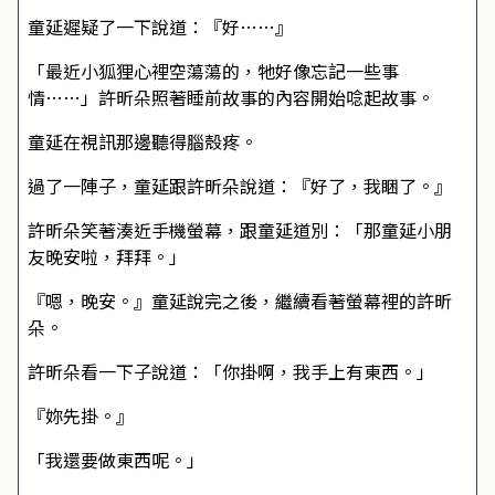
童延遲疑了一下說道：『好……』
「最近小狐狸心裡空蕩蕩的，牠好像忘記一些事
情……」許昕朵照著睡前故事的內容開始唸起故事。
童延在視訊那邊聽得腦殼疼。
過了一陣子，童延跟許昕朵說道：『好了，我睏了。』
許昕朵笑著湊近手機螢幕，跟童延道別：「那童延小朋
友晚安啦，拜拜。」
『嗯，晚安。』童延說完之後，繼續看著螢幕裡的許昕
朵。
許昕朵看一下子說道：「你掛啊，我手上有東西。」
『妳先掛。』
「我還要做東西呢。」