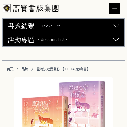
書系總覽
·Books List·
活動專區
·discount List·
文學小說 (737)
心理勵志 (176)
【2本75折】高寶小說系列全圖鑑書展
生活風格 (163)
首頁
品牌
靈魂決定我愛你 【03+04(完)套書】
【2本7折】高寶小說系列全圖鑑書展
商業財經 (101)
【2套7折】高寶小說系列全圖鑑書展
醫療保健 (54)
【66折】高寶小說系列全圖鑑書展
親子教養 (14)
人文史哲 (74)