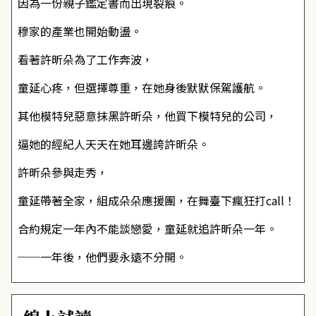
因為一份親子鑑定書而出現裂痕。
穆家的產業也開始動盪。
看著許昕朵為了工作奔波，
童延心疼，但選擇尊重，在她身後默默保駕護航。
其他模特兒惡意抹黑許昕朵，他買下模特兒的公司，
逼她的經紀人天天在她耳邊誇許昕朵。
許昕朵參與走秀，
童延帶著全家，組成朵朵應援團，在舞臺下瘋狂打call！
合約規定一年內不能談戀愛，童延就追許昕朵一年。
──一年後，他們要永遠不分開。