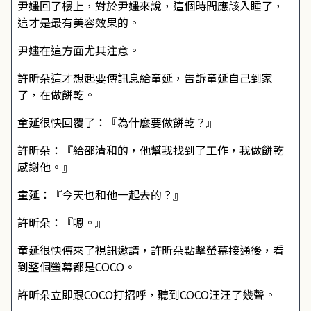
尹嫿回了樓上，對於尹嫿來說，這個時間應該入睡了，
這才是最有美容效果的。
尹嫿在這方面尤其注意。
許昕朵這才想起要傳訊息給童延，告訴童延自己到家
了，在做餅乾。
童延很快回覆了：『為什麼要做餅乾？』
許昕朵：『給邵清和的，他幫我找到了工作，我做餅乾
感謝他。』
童延：『今天也和他一起去的？』
許昕朵：『嗯。』
童延很快傳來了視訊邀請，許昕朵點擊螢幕接通後，看
到整個螢幕都是COCO。
許昕朵立即跟COCO打招呼，聽到COCO汪汪了幾聲。