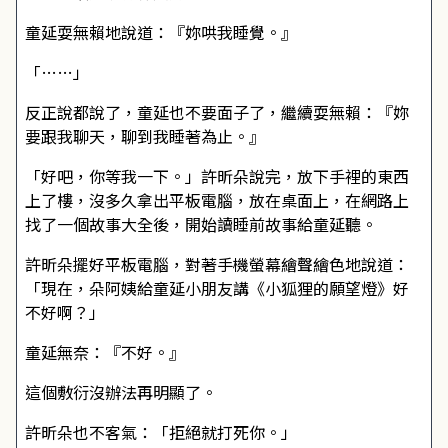
童延耍無賴地說道：『妳哄我睡覺。』
「……」
反正說都說了，童延也不要面子了，繼續耍無賴：『妳
要跟我聊天，聊到我睡著為止。』
「好吧，你等我一下。」許昕朵說完，放下手裡的東西
上了樓，沒多久拿出平板電腦，放在桌面上，在網路上
找了一個故事大全後，開始讀睡前故事給童延聽。
許昕朵擺好平板電腦，對著手機螢幕繪聲繪色地說道：
「現在，朵阿姨給童延小朋友講《小狐狸的願望燈》好
不好啊？」
童延無奈：『不好。』
這個敷衍沒辦法再明顯了。
許昕朵也不客氣：「拒絕就打死你。」