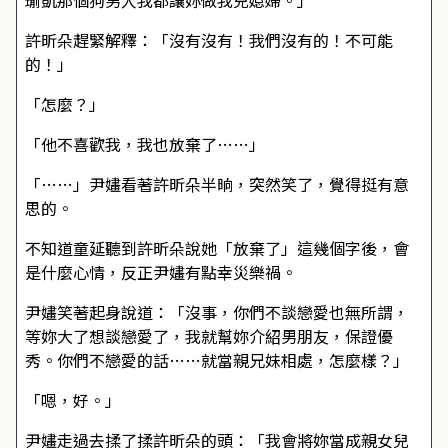
瑜凱那個狗男人我都讓妳做我兒媳婦。」
許昕朵趕緊解釋：「沒有沒有！我們沒有的！不可能
的！」
「怎麼？」
「他不喜歡我，我也放棄了……」
「……」尹嫿看著許昕朵半晌，突然笑了，覺得挺有意
思的。
不知道童延聽到許昕朵說她「放棄了」這幾個字後，會
是什麼心情，反正尹嫿有點幸災樂禍。
尹嫿笑著起身說道：「沒事，你們不談戀愛也無所謂，
等妳大了想談戀愛了，我就幫妳介紹男朋友，保證優
秀。你們不戀愛的話……就當親兄妹相處，怎麼樣？」
「嗯，好。」
尹嫿走過去揉了揉許昕朵的頭：「我會將妳當成親女兒