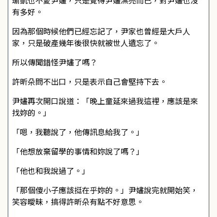
瑜凱也不愛尹嫿，只是覺得尹嫿漂亮而已，對尹嫿也沒
有多好。
因為那個時候他們已經忘記了，尹家也曾經是大戶人
家，只是破產幾年後很快就被世人遺忘了。
所以傳聞錯怪尹嫿了嗎？
許昕朵問不出口，只是表示自己會堅持下去。
尹嫿再次開口說道：「晚上童延來過我這裡，應該是來
找妳的。」
「嗯，我聽說了，他傳訊息給我了。」
「他想放棄留學的事情和妳說了嗎？」
「他也和我說過了。」
「那個傻小子應該挺在乎妳的。」尹嫿說完就開始笑，
笑容曖昧，搞得許昕朵有點不好意思。