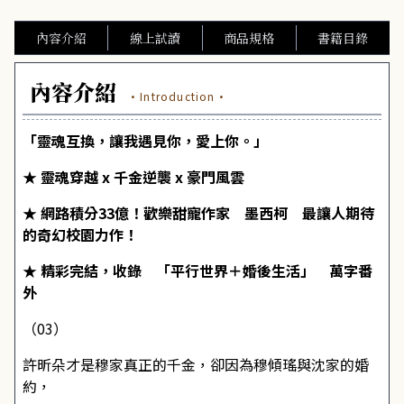
內容介紹
線上試讀
商品規格
書籍目錄
內容介紹
·Introduction·
「靈魂互換，讓我遇見你，愛上你。」
★
靈魂穿越 x 千金逆襲 x 豪門風雲
★ 網路積分33億！歡樂甜寵作家 墨西柯 最讓人期待
的奇幻校園力作！
★ 精彩完結，收錄 「平行世界＋婚後生活」 萬字番
外
（03）
許昕朵才是穆家真正的千金，卻因為穆傾瑤與沈家的婚
約，