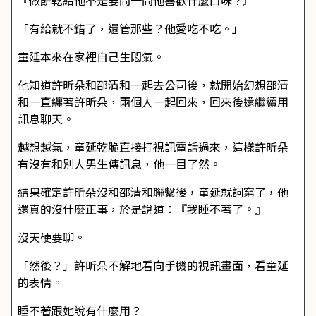
『做餅乾給他不是要問一問他喜歡什麼口味？』
「有給就不錯了，還管那些？他愛吃不吃。」
童延本來在家裡自己生悶氣。
他知道許昕朵和邵清和一起去公司後，就開始幻想邵清
和一直纏著許昕朵，兩個人一起回來，回來後還繼續用
訊息聊天。
越想越氣，童延乾脆直接打視訊電話過來，這樣許昕朵
有沒有和別人男生傳訊息，他一目了然。
結果確定許昕朵沒和邵清和聯繫後，童延就詞窮了，他
還真的沒什麼正事，於是說道：『我睡不著了。』
沒天硬要聊。
「然後？」許昕朵不解地看向手機的視訊畫面，看童延
的表情。
睡不著跟她說有什麼用？