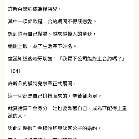
許昕朵簽約成為模特兒，
其中一項條款是：合約期間不得談戀愛。
想到抱著自己撒嬌、越來越撩人的童延，
她閉上眼，為了生活簽下姓名。
童延知道後咬牙切齒：「我買下公司能終止合約嗎？」
（04）
許昕朵的模特兒事業正式展開，
這一切都是自己拚搏而來的，辛苦卻滿足。
就算捨棄千金身分，她也要靠著自己，成為匹配得上童
延的人。
與此同時假千金穆傾瑤與沈家公子的婚約，