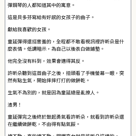
彈鋼琴的人都知道其中的寓意。
這是貝多芬寫給有好感的女孩子的曲子。
獻給我喜歡的女孩。
童延彈得還挺害羞的，全程都不敢看視訊裡許昕朵是什
麼表情。低調暗示，為自己以後表白做鋪墊。
他完全沒有料到，效果會適得其反。
許昕朵聽到這首曲子之後，扭頭看了手機螢幕一眼，突
然有點生氣，開始摔摔打打的做餅乾。
生氣不為別的，就是因為童延總是亂撩人。
渣男！
童延彈完之後終於鼓起勇氣看許昕朵，就看到許昕朵還
在繼續做餅乾，不由得有點氣餒。