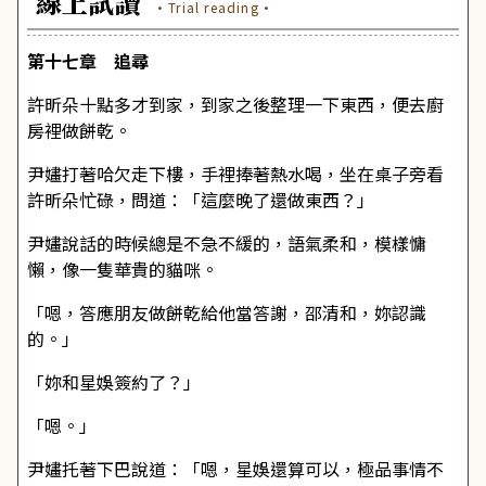
線上試讀
·Trial reading·
第十七章 追尋
許昕朵十點多才到家，到家之後整理一下東西，便去廚
房裡做餅乾。
尹嫿打著哈欠走下樓，手裡捧著熱水喝，坐在桌子旁看
許昕朵忙碌，問道：「這麼晚了還做東西？」
尹嫿說話的時候總是不急不緩的，語氣柔和，模樣慵
懶，像一隻華貴的貓咪。
「嗯，答應朋友做餅乾給他當答謝，邵清和，妳認識
的。」
「妳和星娛簽約了？」
「嗯。」
尹嫿托著下巴說道：「嗯，星娛還算可以，極品事情不