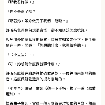
『那我看妳做。』
「你不是睏了嗎？」
『陪著妳，等妳做完了我們一起睡。』
許昕朵覺得這句話很奇怪，卻不知道該怎麼抗議。
視訊那邊的童延移動位置，接著在鋼琴前坐下，把手機
放在一旁，問道：『妳想聽什麼，我彈給妳聽。』
「〈小星星〉。」
『好，妳想聽什麼我就彈什麼。』
許昕朵繼續在廚房裡忙碌做餅乾，手機裡傳來鋼琴的聲
音，這麼做餅乾還真的挺有意境的。
〈小星星〉彈完，童延活動一下手指，換了一首〈給愛
麗絲〉。
這首曲子響起，會讓一般人覺得是垃圾車的音樂，然而