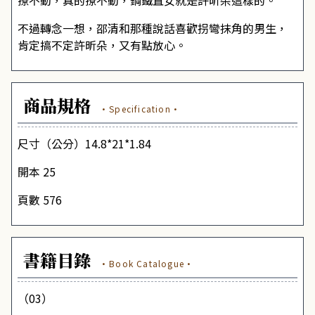
撩不動，真的撩不動，鋼鐵直女就是許昕朵這樣的。
不過轉念一想，邵清和那種說話喜歡拐彎抹角的男生，
肯定搞不定許昕朵，又有點放心。
商品規格
·Specification·
尺寸（公分）14.8*21*1.84
開本 25
頁數 576
書籍目錄
·Book Catalogue·
（03）