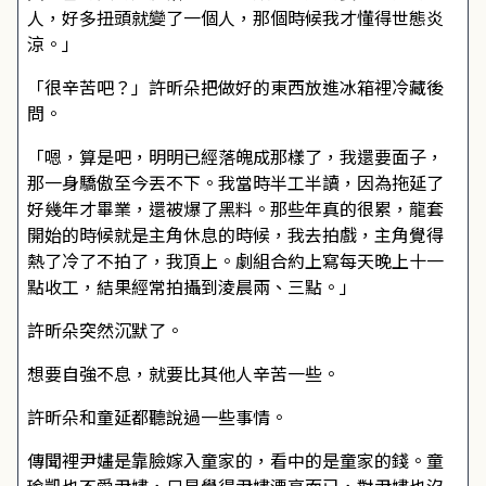
人，好多扭頭就變了一個人，那個時候我才懂得世態炎
涼。」
「很辛苦吧？」許昕朵把做好的東西放進冰箱裡冷藏後
問。
「嗯，算是吧，明明已經落魄成那樣了，我還要面子，
那一身驕傲至今丟不下。我當時半工半讀，因為拖延了
好幾年才畢業，還被爆了黑料。那些年真的很累，龍套
開始的時候就是主角休息的時候，我去拍戲，主角覺得
熱了冷了不拍了，我頂上。劇組合約上寫每天晚上十一
點收工，結果經常拍攝到淩晨兩、三點。」
許昕朵突然沉默了。
想要自強不息，就要比其他人辛苦一些。
許昕朵和童延都聽說過一些事情。
傳聞裡尹嫿是靠臉嫁入童家的，看中的是童家的錢。童