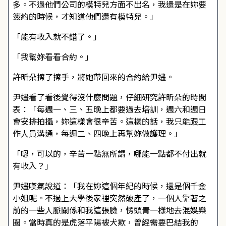
多。不過他們公司的模特兒方面不出名，我還是在妳要
簽約的時候，才知道他們還有模特兒。」
「能有收入就不錯了。」
「我幫妳看看合約。」
許昕朵擦了擦手，將她帶回來的合約給尹嫿。
尹嫿看了看後覺得沒什麼問題，仔細研究許昕朵的時間
表：「每週一、三、五晚上都要過去培訓，週六和週日
會安排拍攝，妳這樣會很辛苦。這樣的話，我只能跟工
作人員溝通，每週二、四晚上再幫妳做護理。」
「嗯，可以的，辛苦一點無所謂，哪能一點都不付出就
有收入？」
尹嫿嘆氣說道：「我在妳這個年紀的時候，還是個千金
小姐呢。不過上大學後家裡突然破產了，一個人靠著之
前的一些人脈關係和我這張臉，愣頭青一樣地去混娛樂
圈。當時真的是虎落平陽被犬欺，曾經需要巴結我的