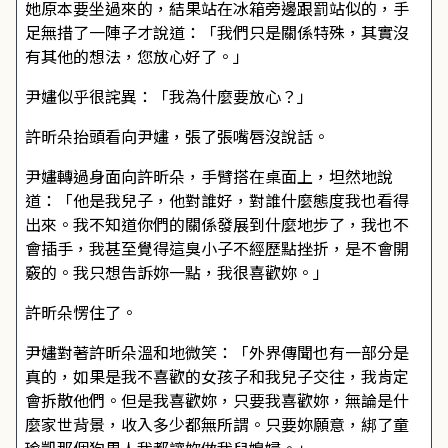
她原本要坐過來的，結果站在冰箱旁邊跟罰站似的，手
足無措了一陣子才說道：「我們只是關係特殊，其實沒
有其他的想法，您放心好了。」
尹嫿似乎很詫異：「我為什麼要放心？」
許昕朵抬頭看向尹嫿，張了張嘴唇沒說話。
尹嫿轉過身面向許昕朵，手臂搭在桌面上，坦然地說
道：「他是我兒子，他對誰好，對誰什麼態度我也看得
出來。我不知道你們的關係發展到什麼地步了，我也不
會插手，我甚至覺得這臭小子不經歷點挫折，是不會開
竅的。我只想告訴妳一點，我很喜歡妳。」
許昕朵愣住了。
尹嫿對著許昕朵溫和地微笑：「外界傳聞也有一部分是
真的，如果是我不喜歡的女孩子和我兒子交往，我肯定
會拆散他們。但是我喜歡妳，只要我喜歡妳，無論是什
麼家世背景，收入多少都無所謂。只要妳願意，綁了童