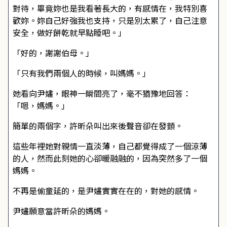
對待，畢竟妳也是我看著長大的，有感情在，我特別喜
歡妳。妳自己好強我也支持，只是別太累了，自己注意
安全，做好餅乾就早點睡吧。」
「好的，謝謝伯母。」
「只有我們兩個人的時候，叫媽媽。」
她看向尹嫿，眼神一瞬間亮了，毫不猶豫地回答：
「嗯，媽媽。」
簡單的兩個字，許昕朵叫出來後聲音卻在發顫。
這些年裡她對親情一直淡薄，自己都覺得成了一個涼薄
的人，然而此刻她的心卻暖融融的，因為突然多了一個
媽媽。
不再是偷童延的，是尹嫿實實在在的，對她的感情。
尹嫿願意當許昕朵的媽媽。