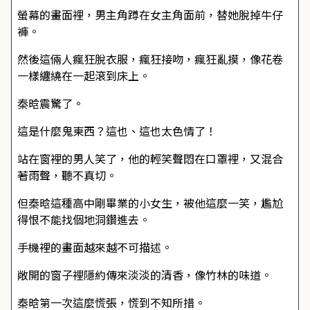
螢幕的畫面裡，男主角蹲在女主角面前，替她脫掉牛仔
褲。
然後這倆人瘋狂脫衣服，瘋狂接吻，瘋狂亂摸，像花卷
一樣纏繞在一起滾到床上。
秦晗震驚了。
這是什麼鬼東西？這也、這也太色情了！
站在窗裡的男人笑了，他的輕笑聲悶在口罩裡，又混合
著雨聲，聽不真切。
但秦晗這種高中剛畢業的小女生，被他這麼一笑，尷尬
得恨不能找個地洞鑽進去。
手機裡的畫面越來越不可描述。
敞開的窗子裡隱約傳來淡淡的清香，像竹林的味道。
秦晗第一次這麼慌張，慌到不知所措。