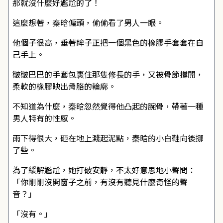
那就沒什麼好尷尬的了！
這麼想著，秦晗偏頭，偷偷看了男人一眼。
他個子很高，垂著眸子正把一個黑色的橡膠手套套在自
己手上。
皺皺巴巴的手套包裹住那隻修長的手，又被骨節撐開，
柔軟的橡膠映出骨胳的輪廓。
不知道為什麼，秦晗忽然覺得他凸起的腕骨，帶著一種
男人特有的性感。
雨下得很大，砸在地上濺起泥點，秦晗的小白鞋向後挪
了些。
為了緩解尷尬，她打破安靜，不太好意思地小聲問：
「你剛剛沒開窗子之前，有沒有聽見什麼奇怪的聲
音？」
「沒有。」