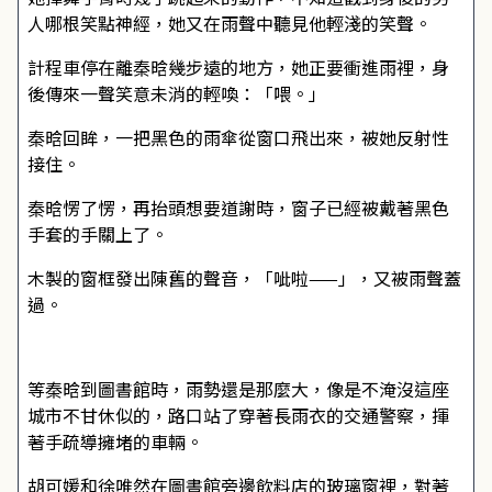
人哪根笑點神經，她又在雨聲中聽見他輕淺的笑聲。
計程車停在離秦晗幾步遠的地方，她正要衝進雨裡，身
後傳來一聲笑意未消的輕喚：「喂。」
秦晗回眸，一把黑色的雨傘從窗口飛出來，被她反射性
接住。
秦晗愣了愣，再抬頭想要道謝時，窗子已經被戴著黑色
手套的手關上了。
木製的窗框發出陳舊的聲音，「呲啦——」，又被雨聲蓋
過。
等秦晗到圖書館時，雨勢還是那麼大，像是不淹沒這座
城市不甘休似的，路口站了穿著長雨衣的交通警察，揮
著手疏導擁堵的車輛。
胡可媛和徐唯然在圖書館旁邊飲料店的玻璃窗裡，對著