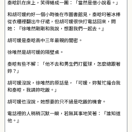
秦晗趴在床上，笑得蜷成一團：「當然是借小說看。」
和胡可媛約好一個小時後在市圖書館見，秦晗叼著冰棒
從衣櫃裡翻出牛仔裙，但胡可媛很快打電話回來，問
她：『徐唯然剛剛和我說，想跟我們一起去。』
胡可媛是秦晗高中三年最親的閨密。
徐唯然是胡可媛的隔壁桌。
秦晗有些不解：「他不去和男生們打籃球，怎麼總跟著
妳？」
胡可媛沒說，徐唯然的原話是，「可媛，妳幫忙撮合我
和秦晗，我請妳吃飯。」
胡可媛也沒說，她想要的只不過是吃飯的機會。
電話裡的人稍稍沉默一瞬，若無其事地笑著：『誰知道
他。』