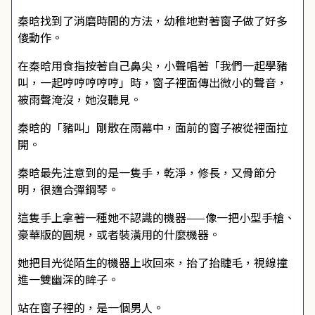
秦晗找到了消磨時間的方法，幼稚地對著窗子做了好多
傻動作。
在秦晗用食指按著自己鼻尖，小聲唱著「我們一起學豬
叫，一起哼哼哼哼哼」時，窗子裡面傳出微小的聲音，
被雨聲淹沒，她沒聽見。
秦晗的「豬叫」剛散在雨幕中，面前的窗子被從裡面拉
開。
秦晗最先注意到的是一隻手，乾淨，修長，又骨節分
明，很適合彈鋼琴。
這隻手上拿著一種她不認識的機器——像一把小型手槍、
豪華版的圓規，或者裝潢用的什麼機器。
她把目光從陌生的機器上收回來，抬了抬睫毛，視線撞
進一雙幽深的眸子。
站在窗子裡的，是一個男人。