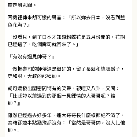
廳走到玄關。
耳機裡傳來胡可媛的聲音：『所以妳去日本，沒看到藍
色花海？』
「沒看見，到了日本才知道粉蝶花是五月份開的，花期
已經過了，吃個壽司就回來了。」
『有沒有遇見帥哥？』
「做握壽司的師傅還是很帥的，留了長髮和絡腮鬍子，
穿和服，大叔的那種帥。」
胡可媛發出閨密間特有的笑聲，親暱又八卦，又問：
『比起妳以前遇到的那個一見鍾情的大哥哥呢？誰
帥？』
雖然已經過去好多年，連大哥哥長什麼樣都記不清了，
秦晗卻連半點猶豫都沒有：「當然是哥哥帥，沒人比他
帥。」