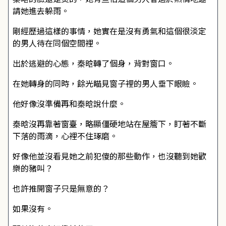
請她進去躲雨。
剛經歷過這樣的事情，她實在是沒有勇氣和這個很淡定
的男人待在同個空間裡。
出於逃避的心態，秦晗轉了個身，背對窗口。
在她轉身的同時，餘光瞄見窗子裡的男人垂下眼瞼。
他好像沒準備再和秦晗說什麼。
秦晗沒再靠著窗臺，略顯僵硬地站在屋簷下，盯著不斷
下落的雨滴，心裡不住琢磨。
好像他並沒看見她之前犯傻的那些動作，也沒聽到她歡
樂的豬叫？
也許推開窗子只是無意的？
如果沒有。