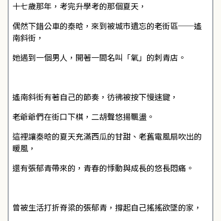
十七歲那年，考完升學考的那個夏天，
偶然下錯公車的秦晗，來到被城市遺忘的老街區──遙
南斜街，
她遇到一個男人，開著一間名叫「氧」的刺青店。
遙南斜街有著自己的節奏，彷彿被按下慢速鍵，
老爺爺們在街口下棋，二胡聲悠揚飄盪。
這裡讓秦晗的夏天充滿西瓜的甘甜、老舊電風扇吹出的
暖風，
還有張郁青帶來的，青春的悸動與成長的悠長悶痛。
曾被生活打折脊梁的張郁青，撐起自己搖搖欲墜的家，