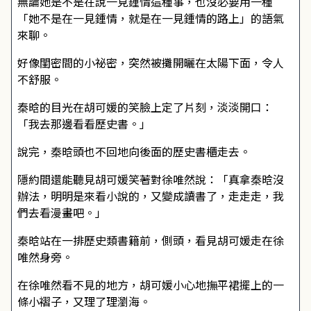
無論她是不是在說一見鍾情這種事，也沒必要用一種
「她不是在一見鍾情，就是在一見鍾情的路上」的語氣
來聊。
好像閨密間的小祕密，突然被攤開曬在太陽下面，令人
不舒服。
秦晗的目光在胡可媛的笑臉上定了片刻，淡淡開口：
「我去那邊看看歷史書。」
說完，秦晗頭也不回地向後面的歷史書櫃走去。
隱約間還能聽見胡可媛笑著對徐唯然說：「真拿秦晗沒
辦法，明明是來看小說的，又變成讀書了，走走走，我
們去看漫畫吧。」
秦晗站在一排歷史類書籍前，側頭，看見胡可媛走在徐
唯然身旁。
在徐唯然看不見的地方，胡可媛小心地撫平裙擺上的一
條小褶子，又理了理瀏海。