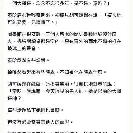
一個大哥哥，念念不忘很多年，是不是，秦晗？」
秦晗眉心輕輕蹙起來，卻聽見胡可媛還在說：「這次她
可能又要一見鍾情了。」
圖書館裡很安靜，三個人所處的歷史書籍區域沒什麼
人，幾張閱讀桌都是空的，只有窗外的雨水不斷拍打在
玻璃上的聲音。
秦晗忽然有些煩躁。
徐唯然看起來有些詫異，不知道他在詫異什麼。
胡可媛還在繼續，她掛著笑臉，很熟稔地對秦晗說：
「秦晗，說說嘛，今天遇見的男人帥，還是以前的大哥
哥帥？」
這些話題私下她們也會聊。
但沒有必要當著其他人的面聊。