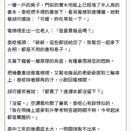
一層一戶的房子，門前的實木地板上已經堆了半人高的
書本，秦晗把手裡的書放下，看見電梯到達樓層，她對
著胡可媛說：「可媛，妳先等我一下。」
電梯裡走出一位老人：「是要賣廢品嗎？」
秦晗搖頭：「爺爺，這些都送給您了，我幫您一起拿下
去吧，都是不用的書和卷子。」
天幕下籠著一層厚厚的烏雲，有種暴雨將至的悶熱。
把幾疊書送進電梯裡，又幫收廢品的老爺爺挪到三輪車
上，秦晗抹著額角的汗，小跑回電梯間。
胡可媛笑著說：『都賣了？連課本都沒留下？』
「沒留。」空調風吹散了暑氣，秦晗心有餘悸似的，
「我在飛機上還夢到升學考時答題時間不夠，今早起床
都是驚醒的。」
高中三年的後遺症太大，一時間掙脫不出來。