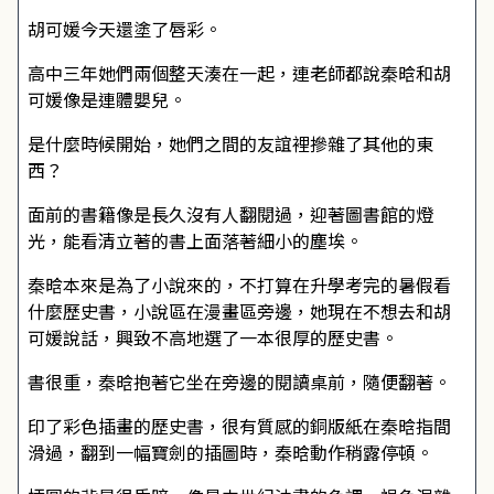
胡可媛今天還塗了唇彩。
高中三年她們兩個整天湊在一起，連老師都說秦晗和胡
可媛像是連體嬰兒。
是什麼時候開始，她們之間的友誼裡摻雜了其他的東
西？
面前的書籍像是長久沒有人翻閱過，迎著圖書館的燈
光，能看清立著的書上面落著細小的塵埃。
秦晗本來是為了小說來的，不打算在升學考完的暑假看
什麼歷史書，小說區在漫畫區旁邊，她現在不想去和胡
可媛說話，興致不高地選了一本很厚的歷史書。
書很重，秦晗抱著它坐在旁邊的閱讀桌前，隨便翻著。
印了彩色插畫的歷史書，很有質感的銅版紙在秦晗指間
滑過，翻到一幅寶劍的插圖時，秦晗動作稍露停頓。