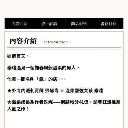
內容介紹
線上試讀
商品規格
書籍目錄
內容介紹
·Introduction·
這個夏天，
秦晗遇見一個如春風般溫柔的男人，
他有一間名叫「氧」的店……
★外冷內暖刺青師 張郁青 × 溫柔堅強女孩 秦晗
★溫柔成長系作者殊娓——網路積分41億，讀者狂熱推薦
人氣之作！