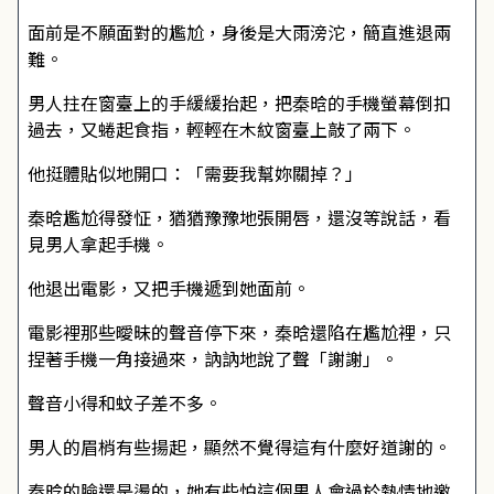
面前是不願面對的尷尬，身後是大雨滂沱，簡直進退兩
難。
男人拄在窗臺上的手緩緩抬起，把秦晗的手機螢幕倒扣
過去，又蜷起食指，輕輕在木紋窗臺上敲了兩下。
他挺體貼似地開口：「需要我幫妳關掉？」
秦晗尷尬得發怔，猶猶豫豫地張開唇，還沒等說話，看
見男人拿起手機。
他退出電影，又把手機遞到她面前。
電影裡那些曖昧的聲音停下來，秦晗還陷在尷尬裡，只
捏著手機一角接過來，訥訥地說了聲「謝謝」。
聲音小得和蚊子差不多。
男人的眉梢有些揚起，顯然不覺得這有什麼好道謝的。
秦晗的臉還是燙的，她有些怕這個男人會過於熱情地邀