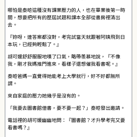
哪怕是秦晗這種沒有課業壓力的人，也在畢業後第一時
間，想要把所有的歷屆試題和課本全部從書房裡清出
去。
『妳呀，連答案都沒對，考完試當天就跟著阿姨飛到日
本玩，已經夠輕鬆了。』
胡可媛舒舒服服地嘆了口氣，略帶羡慕地說，『不像
我，剛才我媽推門進來，看樣子還想催我看書呢。』
秦晗爸媽一直覺得她能考上大學就行，好不好都無所
謂。
來自家庭的壓力她幾乎是沒有的。
「我要去圖書館借書，要不要一起？」秦晗發出邀請。
電話裡的胡可媛幽幽地問：『圖書館？才升學考完又要
看書嗎？』