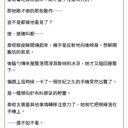
那她剛才做的那些動作……
豈不是都被他看見了？
連、連豬叫都……
秦晗臉皮瞬間燒起來，幾乎是反射地向後傾身，想躲開
尷尬的氣氛。
後腦勺傳來屋簷落雨浸濕髮絲的冰涼，她才又縮回屋簷
下。
偏趕上這時候，卡了一個世紀之久的手機突然出聲了。
是一種類似於布料摩挲的輕響。
秦晗太需要其他事情轉移注意力了，她匆忙把視線落在
手機上。
……還不如不看。