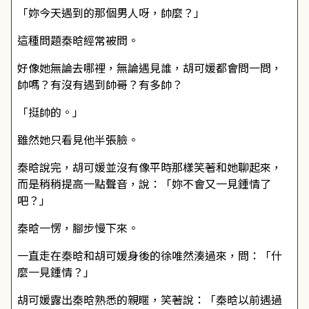
「妳今天遇到的那個男人呀，帥麼？」
這種問題秦晗經常被問。
好像她無論去哪裡，無論遇見誰，胡可媛都會問一問，
帥嗎？有沒有遇到帥哥？有多帥？
「挺帥的。」
雖然她只看見他半張臉。
秦晗說完，胡可媛並沒有像平時那樣笑著和她聊起來，
而是稍稍提高一點聲音，說：「妳不會又一見鍾情了
吧？」
秦晗一愣，腳步慢下來。
一直走在秦晗和胡可媛身後的徐唯然湊過來，問：「什
麼一見鍾情？」
胡可媛露出秦晗熟悉的親暱，笑著說：「秦晗以前遇過