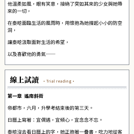
他溫柔如風，眼有笑意，接納了突如其來的少女與她帶
來的一切，
在秦晗面臨生活的風雨時，用懷抱為她撐起小小的防空
洞，
讓秦晗汲取面對生活的希望，
以及喜歡他的勇氣──
線上試讀
·Trial reading·
第一章 遙南斜街
帝都市，六月，升學考結束後的第三天。
日曆上寫著：宜偶遇，宜傾心，宜念念不忘。
秦晗沒去看日曆上的字，她正抱著一疊書，吃力地從客