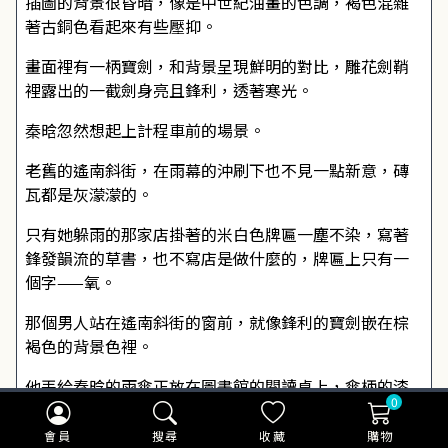
插圖的背景很昏暗，像是中世紀油畫的色調，褐色混雜
著古銅色看起來有些壓抑。
畫面裡有一柄寶劍，和背景呈現鮮明的對比，雕花劍鞘
裡露出的一截劍身亮且鋒利，透著寒光。
秦晗忽然想起上計程車前的場景。
老舊的遙南斜街，在雨幕的沖刷下也不見一點新意，磚
瓦都是灰濛濛的。
只有她躲雨的那家店掛著的米白色牌匾一塵不染，寫著
鋒發韻流的草書，也不寫店是做什麼的，牌匾上只有一
個字——氧。
那個男人站在遙南斜街的窗前，就像鋒利的寶劍嵌在棕
褐色的背景色裡。
他丟給秦晗的雨傘正放在圖書館的閱讀桌上，傘柄的漆
0
體有些脫落。
會員
搜尋
收藏
購物