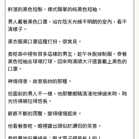
俐落的黑色短髮，樣式簡單的純黑色短袖。
男人戴著黑色口罩，站在陰天光線不明朗的室內，看不
清樣子。
黑衣服黑口罩這種打扮，很常見。
秦晗高中裡有很多這樣的男生，趁午休脫掉制服，穿著
黑色短袖去球場打球，回來時滿頭大汗還要戴上黑色的
口罩。
神情得意，故意裝帥的那種。
但面前的男人不一樣，他那雙眼睛清淺地掃過來時，時
光彷彿被拉得悠長。
簌簌不斷的雨聲，變得緩慢起來。
他看著秦晗，眼裡露出類似於調侃的笑意。
秦晗驀地反應過來：剛才窗子裡是有人的！