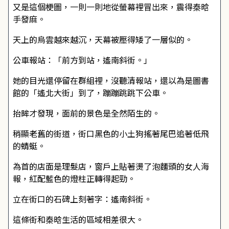
又是這個梗圖，一則一則地從螢幕裡冒出來，震得秦晗
手發麻。
天上的烏雲越來越沉，天幕被壓得矮了一層似的。
公車報站：「前方到站，遙南斜街。」
她的目光還停留在群組裡，沒聽清報站，還以為是圖書
館的「遙北大街」到了，蹦蹦跳跳下公車。
抬眸才發現，面前的景色是全然陌生的。
稍顯老舊的街道，街口黑色的小土狗搖著尾巴追著低飛
的蜻蜓。
為首的店面是理髮店，窗戶上貼著燙了泡麵頭的女人海
報，紅配藍色的燈柱正轉得起勁。
立在街口的石碑上刻著字：遙南斜街。
這條街和秦晗生活的區域相差很大。