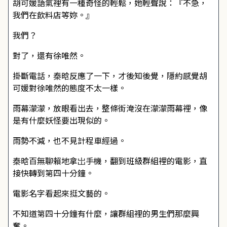
胡可媛語氣裡有一種奇怪的輕鬆，她輕聲說：『不急，
我們在飲料店等妳。』
我們？
對了，還有徐唯然。
掛斷電話，秦晗反應了一下，才後知後覺，隱約感覺胡
可媛對徐唯然的態度不太一樣。
雨幕濛濛，放眼看出去，整條街淹沒在濛濛雨幕裡，像
是有什麼妖怪要出現似的。
雨勢不減，也不見計程車經過。
秦晗百無聊賴地拿岀手機，翻到班級群組裡的電影，直
接快轉到第四十分鐘。
電影名字看起來挺文藝的。
不知道第四十分鐘有什麼，讓群組裡的男生們那麼興
奮。