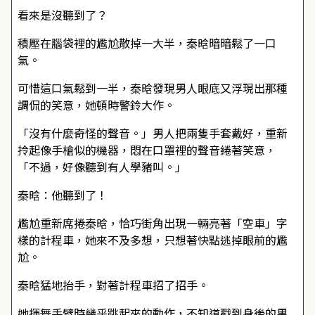
看來是沒聽到了？
積壓在腦袋裡的尷尬散掉一大半，秦晗暗暗鬆了一口
氣。
可惜這口氣鬆到一半，秦晗發現男人眼底又浮現出那種
調侃的笑意，她頓時警鈴大作。
「沒有什麼奇怪的聲音。」男人把兩隻手套戴好，重新
拎起像手槍似的機器，悶在口罩裡的聲音綣著笑意，
「不過，好像聽到有人學豬叫。」
秦晗：他聽到了！
尷尬重新席捲秦晗，恰巧街角出現一輛亮著「空車」字
樣的計程車，她來不及多想，只想著快點逃掉眼前的尷
尬。
秦晗猛地抬手，對著計程車招了招手。
她揮舞手臂時幾乎跳起來的動作，不知道戳到身後的男