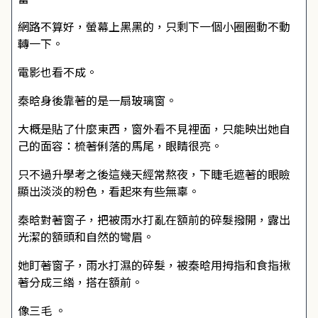
網路不算好，螢幕上黑黑的，只剩下一個小圈圈動不動
轉一下。
電影也看不成。
秦晗身後靠著的是一扇玻璃窗。
大概是貼了什麼東西，窗外看不見裡面，只能映出她自
己的面容：梳著俐落的馬尾，眼睛很亮。
只不過升學考之後這幾天經常熬夜，下睫毛遮著的眼瞼
顯出淡淡的粉色，看起來有些無辜。
秦晗對著窗子，把被雨水打亂在額前的碎髮撥開，露出
光潔的額頭和自然的彎眉。
她盯著窗子，雨水打濕的碎髮，被秦晗用拇指和食指揪
著分成三綹，搭在額前。
像三毛 。