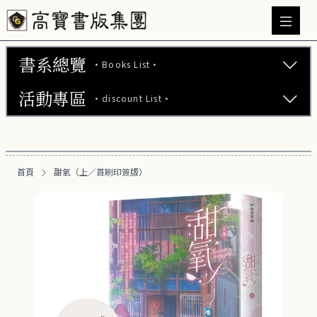
書系總覽
·Books List·
活動專區
·discount List·
文學小說 (737)
心理勵志 (176)
【2本75折】高寶小說系列全圖鑑書展
生活風格 (164)
首頁
甜氧（上／首刷印簽版）
【2本7折】高寶小說系列全圖鑑書展
商業財經 (100)
【2套7折】高寶小說系列全圖鑑書展
醫療保健 (55)
【66折】高寶小說系列全圖鑑書展
親子教養 (13)
人文史哲 (73)