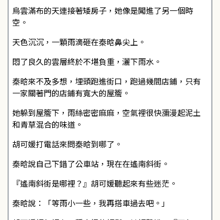
烏雲滿布的天連接著矮房子，她像是闖進了另一個時
空。
天色沉沉，一顆雨滴砸在秦晗鼻尖上。
悶了良久的雲層終於不堪負重，灑下雨水。
秦晗來不及多想，埋頭跑進街口，跑過幾間店鋪，只有
一家關著門的店鋪有寬大的屋簷。
她躲到屋簷下，雨絲密密麻麻，空氣裡很快瀰漫起泥土
和青草混合的味道。
胡可媛打電話來問秦晗到哪了。
秦晗說自己下錯了公車站，現在在遙南斜街。
『遙南斜街是哪裡？』胡可媛聽起來有些迷茫。
秦晗說：「等雨小一些，我再搭車過去吧。」