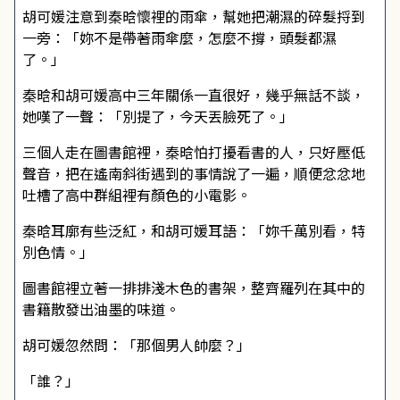
胡可媛注意到秦晗懷裡的雨傘，幫她把潮濕的碎髮捋到
一旁：「妳不是帶著雨傘麼，怎麼不撐，頭髮都濕
了。」
秦晗和胡可媛高中三年關係一直很好，幾乎無話不談，
她嘆了一聲：「別提了，今天丟臉死了。」
三個人走在圖書館裡，秦晗怕打擾看書的人，只好壓低
聲音，把在遙南斜街遇到的事情說了一遍，順便忿忿地
吐槽了高中群組裡有顏色的小電影。
秦晗耳廓有些泛紅，和胡可媛耳語：「妳千萬別看，特
別色情。」
圖書館裡立著一排排淺木色的書架，整齊羅列在其中的
書籍散發出油墨的味道。
胡可媛忽然問：「那個男人帥麼？」
「誰？」