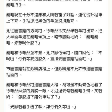
秦晗招手。
秦晗現在十分不適應和人隔著窗子對話，連忙從計程車
上下來，手裡那把黑色的傘並沒撐起來。
她往圖書館的方向跑，徐唯然卻突然舉著傘跑出來，把
大半面傘遮在秦晗頭頂上，略帶殷勤地問：「秦晗秦
晗，妳想喝什麼？」
秦晗和徐唯然並不熟，她只顧低頭跑，隨口回他：「不
喝啦！你們等我這麼久，直接去圖書館裡面吧。」
市圖書館就在飲料店樓上，但飲料是不允許帶進圖書館
裡面的。
秦晗和徐唯然跑進圖書館大樓，胡可媛不動聲色地看了
徐唯然淋濕的肩膀一眼，才迎過去勾著秦晗手臂，笑著
問：「怎麼還下錯公車站了？」
「光顧著看手機了唄，讓你們久等啦。」