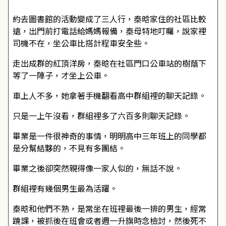
約去圖書館的活動變成了三人行，秦晗家住的社區比較
遠，出門前打電話給媽媽報備，秦母特地叮囑，說家裡
司機不在，坐公車比搭計程車安全些。
走出成群的紅頂洋房，秦晗在社區門口公車站的樹蔭下
等了一陣子，才坐上公車。
車上人不多，她拿著手機翻看高中群組裡的聊天記錄。
只是一上午沒看，群組裡多了六百多則聊天記錄。
畢業是一件很神奇的事情，明明高中三年班上的同學都
是分幫結夥的，不見有多團結。
畢業之後卻突然親得像一家人似的，無話不說。
群組裡有幾個男生最為活躍。
秦晗和他們不熟，是常坐在班裡最後一排的男生，經常
蹺課，被抓後在班會或者週一升旗時念檢討，然後死不