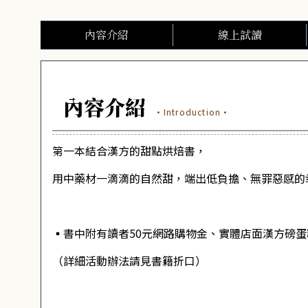
內容介紹
線上試讀
內容介紹
·Introduction·
第一本結合漢方的甜點烘焙書，
用中藥材一滴滴的自然甜，端出低負擔、無罪惡感的
▪️書中附有讀者50元網路購物金、實體店面漢方磅
（詳細活動辦法請見書籍折口）