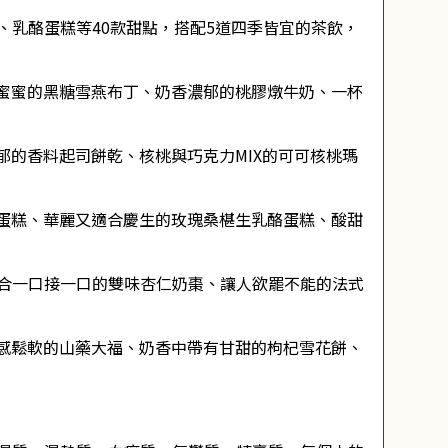
、乳酪蛋糕等40款甜點，搭配5道四季皆宜的茶飲，
蜜蜜的黑糖雪燕布丁、奶香濃郁的桃膠燉牛奶、一杯
郁的香料起司餅乾、核桃與巧克力MIX的可可核桃瑪
蛋糕、華麗又適合慶生的玫瑰桑椹生乳酪蛋糕、酸甜
適合一口接一口的雙味杏仁奶棗、讓人欲罷不能的法式
感鬆軟的山藥大福、奶香中帶有甘甜的枸杞雪花餅、