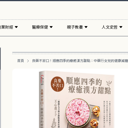
商業財經
醫療保健
親子教養
人文史哲
首頁
良藥不苦口！順應四季的療癒漢方甜點：中藥行女兒的健康減糖