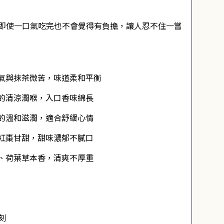
即使一口氣吃完也不會覺得有負擔，讓人忍不住一嘗
氣與抹茶微苦，味道柔和平衡
的清涼潤喉，入口香味綿長
的溫和滋潤，適合舒緩心情
紅棗甘甜，甜味濃郁不膩口
、荷葉草本香，清爽不厚重
刻