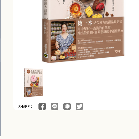
SHARE：