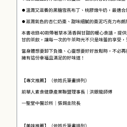
⏺溫潤又滋養的黑糖雪燕布丁、桃膠燉牛奶，最適合
⏺滋潤氣色的杏仁奶棗、甜味細膩的棗泥巧克力布朗
本書收錄40款帶著草本清香與甘甜的暖心食譜，提
甘的茶飲，讓每一次的午茶時光不只是味蕾的享受，
當身體想要卸下負擔、心靈想要好好放鬆時，不必再
擁有這份幸福且滿足的好味道！
【專文推薦】（依姓氏筆畫排列）
前華人素食健康產業聯盟理事長│洪銀龍師傅
一聖堂中醫診所│張錫圭院長
【美味推薦】（依姓氏筆畫排列）