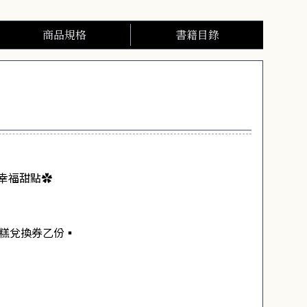
商品規格
書籍目錄
幸福甜點✿
蛋糕兌換券乙份
▪️