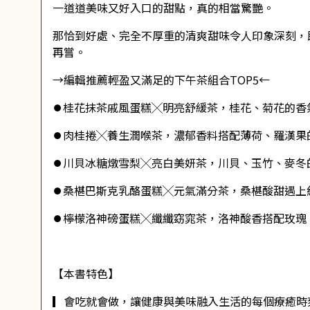
一道道美味又好入口的甜點，真的相當驚艷。
那恰到好處、完全不厚重的清爽甜味令人印象深刻，
再嘗。
→編輯推薦輕盈又滿足的下午茶組合TOP5←
⏺桂花抹茶戚風蛋糕╳明亮舒緩茶，桂花、菊花的香
⏺肉桂捲╳養生潤喉茶，濃郁香料搭配薄荷、羅漢果
⏺川貝冰糖燉雪梨╳亮白美妍茶，川貝、玉竹、麥冬
⏺桑椹巴斯克乳酪蛋糕╳元氣滿分茶，桑椹酸甜遇上
⏺檸檬洛神磅蛋糕╳纖纖窈窕茶，洛神酸香搭配玫瑰
【本書特色】
▎會吃就會做，讓健康與美味融入生活的每個療癒時