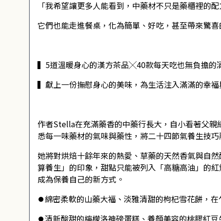
「我希望讓更多人能看到，中藥材不只是藥櫃裡的配
它們也能走進餐桌，化為簡單、好吃，甚至帶來驚喜
▍5道溫暖身心的漢方茶品╳40款每天吃也無負擔的
▍獻上一份撫慰身心的美味，為生活注入滿滿的幸福
作者Stella在充滿藥香的中藥行長大，自小看著
悉每一味藥材的氣味與藥性，將二十四節氣養生技巧
她將對烘焙十餘年來的熱愛、草藥的天然香氣與自然
算養生」的印象，甜點只能被列入「高糖高油」的紅
成為保養自己的新方式。
⏺綿密柔軟的山藥大福、淡雅清甜的枸杞雪花餅，在
⏺清新酸甜的檸檬洛神磅蛋糕、養顏美容的桃膠紅豆