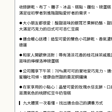
收錄餅乾、布丁、糰子、冰品、糕點、麵包、磅蛋糕
滿足從初學者到進階甜點愛好者的需求。
⏺大小朋友都很愛：酸甜滋味的銀耳芒果鮮奶酪、甜
大滿足巧克力的日式可可杏仁豆腐
⏺適合暖心送禮：造型可愛的雙色小花餅乾、香氣濃
德蓮
⏺和家人開歡樂派對：帶有清淡花香的桂花抹茶戚風
滋味的檸檬洛神磅蛋糕
⏺公司獨享下午茶：70%黑可可的蒙地安巧克力、
蜜糖吐司條、健康自然甜的棗泥銅鑼燒
⏺在家享用的小點心：晶瑩可愛的玫瑰水信玄餅、口
滋潤氣色的桃膠紅豆牛奶雪糕
▎九大體質一次看懂，找出適合自己的調養方式