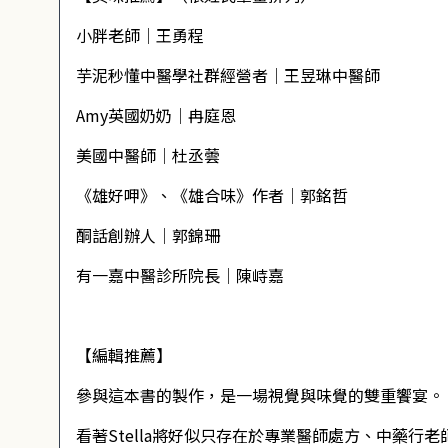
小胖老師│王勇程
芋泥秒懂中醫學社群經營者│王昱琳中醫師
Amy英國奶奶│冉庭恩
美國中醫師│杜丞蕓
《雄好呷》、《雄合味》作者│郭銘哲
酮話創辦人│郭錦珊
有一嘉中醫診所院長│陳峙嘉
【編輯推薦】
參與這本書的製作，是一場視覺與味覺的雙重饗宴。
看著Stella將好似只存在於專業醫師處方、中藥