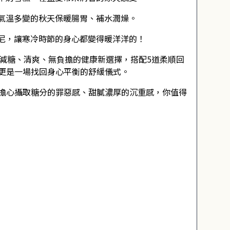
氣溫多變的秋天保暖腸胃、補水潤燥。
尼，讓寒冷時節的身心都變得暖洋洋的！
供減糖、清爽、無負擔的健康新選擇，搭配5道柔順回
更是一場找回身心平衡的舒緩儀式。
擔心攝取糖分的罪惡感、甜膩濃厚的沉重感，你值得