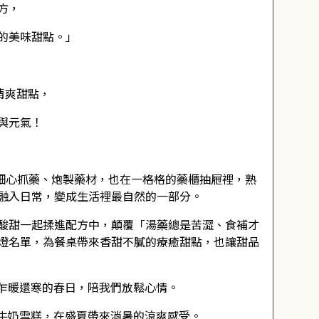
方，
的美味甜點。」
清爽甜點，
與元氣！
父親細心抓藥、炮製藥材，也在一格格的藥櫃抽屜裡，熟
融入日常，變成生活裡最自然的一部分。
酸甜一起揉進配方中，顛覆「湯藥總是苦澀、食補才
燈名單，為餐桌帶來香甜不膩的療癒甜點，也讓甜品
乍暖還寒的春日，陪我們放鬆心情。
牛奶雪糕，在盛夏帶來消暑的涼爽感受。