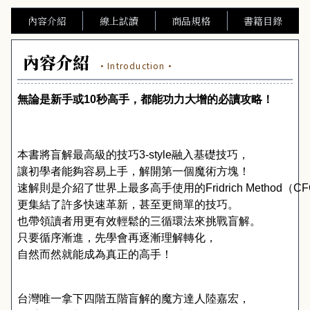
內容介紹
線上試讀
商品規格
書籍目錄
內容介紹
·Introduction·
無論是新手或
10
秒高手，都能功力大增的必讀攻略！
本書將盲解最高級的技巧
3-style
融入基礎技巧，
讓初學者能夠容易上手，解開第一個魔術方塊！
速解則是介紹了世界上最多高手使用的
Fridrich Method
（
CF
更集結了許多快速革新，甚至更簡單的技巧。
也帶領讀者用更有效輕鬆的三循環法來挑戰盲解。
只要循序漸進，先學會再逐漸理解轉化，
自然而然就能成為真正的高手！
台灣唯一拿下四階五階盲解的魔方達人陸嘉宏，