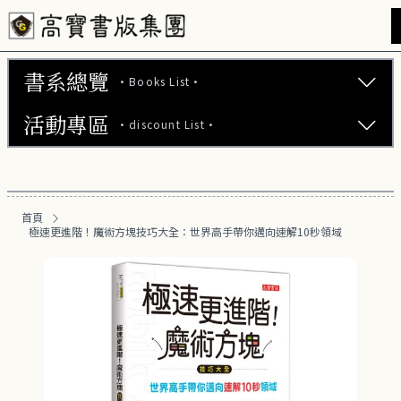
書系總覽
·Books List·
活動專區
·discount List·
文學小說 (737)
心理勵志 (176)
【2本75折】高寶小說系列全圖鑑書展
生活風格 (164)
首頁
【2本7折】高寶小說系列全圖鑑書展
極速更進階！魔術方塊技巧大全：世界高手帶你邁向速解10秒領域
商業財經 (100)
【2套7折】高寶小說系列全圖鑑書展
醫療保健 (55)
【66折】高寶小說系列全圖鑑書展
親子教養 (13)
人文史哲 (73)