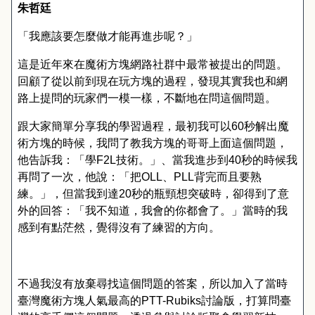
朱哲廷
「我應該要怎麼做才能再進步呢？」
這是近年來在魔術方塊網路社群中最常被提出的問題。
回顧了從以前到現在玩方塊的過程，發現其實我也和網
路上提問的玩家們一模一樣，不斷地在問這個問題。
跟大家簡單分享我的學習過程，最初我可以
60
秒解出魔
術方塊的時候，我問了教我方塊的哥哥上面這個問題，
他告訴我：「學
F2L
技術。」、當我進步到
40
秒的時候我
再問了一次，他說：「把
OLL
、
PLL
背完而且要熟
練。」，但當我到達
20
秒的瓶頸想突破時，卻得到了意
外的回答：「我不知道，我會的你都會了。」當時的我
感到有點茫然，覺得沒有了練習的方向。
不過我沒有放棄尋找這個問題的答案，所以加入了當時
臺灣魔術方塊人氣最高的
PTT-Rubiks
討論版，打算問臺