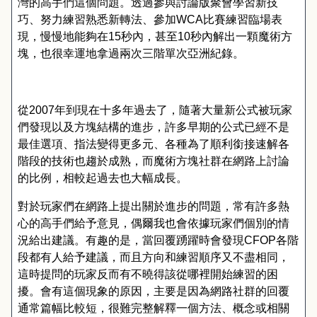
灣的高手們這個問題。透過參與討論版聚會學習新技
巧、努力練習熟悉新轉法、參加
WCA
比賽練習臨場表
現，慢慢地能夠在
15
秒內，甚至
10
秒內解出一顆魔術方
塊，也很幸運地拿過兩次三階單次亞洲紀錄。
從
2007
年到現在十多年過去了，隨著大量新公式被玩家
們發現以及方塊結構的進步，許多早期的公式已經不是
最佳選項、指法變得更多元、各種為了順利銜接速解各
階段的技術也趨於成熟，而魔術方塊社群在網路上討論
的比例，相較起過去也大幅成長。
對於玩家們在網路上提出關於進步的問題，常有許多熱
心的高手們給予意見，偶爾我也會依據玩家們個別的情
況給出建議。有趣的是，當回覆踴躍時會發現
CFOP
各階
段都有人給予建議，而且方向和練習順序又不盡相同，
這時提問的玩家反而有不曉得該從哪裡開始練習的困
擾。會有這個現象的原因，主要是因為網路社群的回覆
通常篇幅比較短，很難完整解釋一個方法、概念或相關