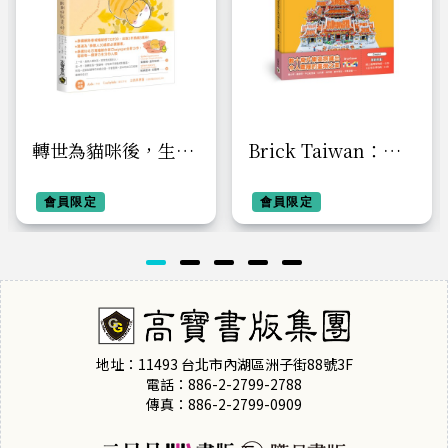
轉世為貓咪後，生活
Brick Taiwan：積
剛剛好就美好3：不
木臺灣經典建築，用
迎合世界，不否定自
會員限定
樂高積木打造43個古
會員限定
己，原來的我，就是
蹟與地標
最好的我
地址：11493 台北市內湖區洲子街88號3F
電話：886-2-2799-2788
傳真：886-2-2799-0909