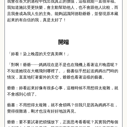
我會在長大的過程中找出我真正的價值，這樣就能一直很幸福。
我知道施比受更快樂，會主動幫助他人，也不會跟他人比較，而
且我會成為我人生的主角。能夠認識阿德勒爺爺，並發現原本藏
起來的有自信的我，真是太好了！
開端
「妳看！染上晚霞的天空真美啊！」
「對啊！爺爺
⋯⋯
媽媽現在是不是也在飛機上看著這片晚霞呢？
不知道她現在大概飛到哪裡了。」藝書似乎想起送媽媽出門時的
情況，直直地盯著窗外的天空，爺爺也看著這樣的藝書。
爺爺：妳看起來好像有很多心事，這種時候不用想得太複雜，就
不會感到心煩了。
藝書：不用想得太複雜，就不會煩嗎？但我只是因為媽媽不在，
覺得很難過，剛才也沒有好好地說再見。
爺爺：要不要試著把煩惱放下，正面思考看看呢？其實我們每個