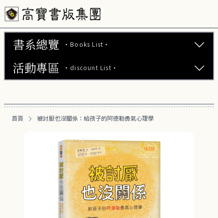
書系總覽
·Books List·
活動專區
·discount List·
文學小說 (737)
心理勵志 (176)
【2本75折】高寶小說系列全圖鑑書展
生活風格 (164)
首頁
被討厭也沒關係：給孩子的阿德勒勇氣心理學
【2本7折】高寶小說系列全圖鑑書展
商業財經 (100)
【2套7折】高寶小說系列全圖鑑書展
醫療保健 (55)
【66折】高寶小說系列全圖鑑書展
親子教養 (13)
人文史哲 (73)