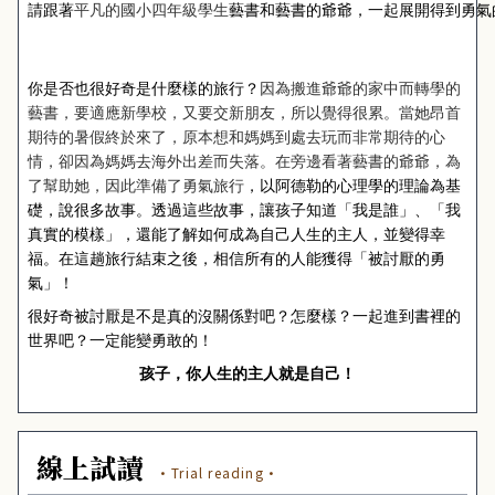
請跟著
平凡的國小四年級學生
藝書和藝書的爺爺，
一起展開得到勇氣
你是否也很好奇是什麼樣的旅行？
因為搬進爺爺的家中而轉學的
藝書，要適應新學校，又要交新朋友，所以覺得很累。當她昂首
期待的暑假終於來了，原本想和媽媽到處去玩而非常期待的心
情，卻因為媽媽去海外出差而失落。在旁邊看著藝書的爺爺，為
了幫助她，因此準備了勇氣旅行
，以阿德勒的心理學的理論為基
礎，說很多故事。透過這些故事，讓孩子知道「我是誰」、「我
真實的模樣」，還能了解如何成為自己人生的主人，並變得幸
福。在這趟旅行結束之後，相信所有的人能獲得「被討厭的勇
氣」！
很好奇被討厭是不是真的沒關係對吧？怎麼樣？一起進到書裡的
世界吧？一定能變勇敢的！
孩子，你人生的主人就是自己！
線上試讀
·Trial reading·