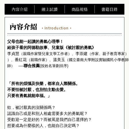
內容介紹
線上試讀
商品規格
書籍目錄
內容介紹
·Introduction·
父母也能一起讀的勇氣心理學！
給孩子看的阿德勒故事、
兒童版
《
被討厭的勇氣
》
李貞慧
李崇建
（親職作家暨兒童文學工作者）、
（
作家、親子教育專家
）
番紅花
溫美玉
）、
（親職作家）、
（國立臺南大學附設實驗國民小學教師
聯合推薦
師）　──
(
按姓名筆劃排序
)
「所有的煩惱及快樂，都來自人際關係。
不要怕被討厭，也別怕主動去愛。
只要有勇氣就能幸福。」
欸，被討厭真的沒關係嗎？
認識自己或是和別人相處需要多大的勇氣呢？
受歡迎一定是好的？而被罵是我們自己選擇的？
想要成為什麼樣的人，也能自己決定嗎？