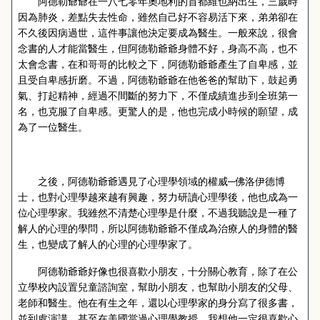
阿德勒爺爺在一八七零年奧地利的首都維也納出生，三歲時
因為肺炎，差點失去性命，雖然自己好不容易活下來，弟弟卻在
不久後因病過世，這件事讓他決定要成為醫生。一般來說，很會
念書的人才能當醫生，但阿德勒爺爺身體不好，身高不高，也不
太會念書，在和哥哥的比較之下，阿德勒爺爺產生了自卑感，並
且受自卑感折磨。不過，阿德勒爺爺在他爸爸的幫助下，鼓起勇
氣、打起精神，經過不間斷的努力下，不僅成績進步到全班第一
名，也克服了自卑感。更驚人的是，他也完成小時候的願望，成
為了一位醫生。
之後，阿德勒爺爺遇見了心理學領域的權威─佛洛伊德博
士，也對心理學越來越有興趣，努力研讀心理學後，他也成為一
位心理學家。我雖然不清楚心理學是什麼，不過我聽說是一種了
解人的心理的學問，所以阿德勒爺爺不僅成為治療人的身體的醫
生，也變成了解人的心理的心理學家了。
阿德勒爺爺好像也很喜歡小朋友，十分關心教育，除了在公
立學校內設置兒童諮詢室，幫助小朋友，也幫助小朋友的父母、
老師和醫生。他在有生之年，還以心理學家的身分寫了很多書，
並到處演講，甚至在美國當過心理學教授，我想他一定很喜歡心