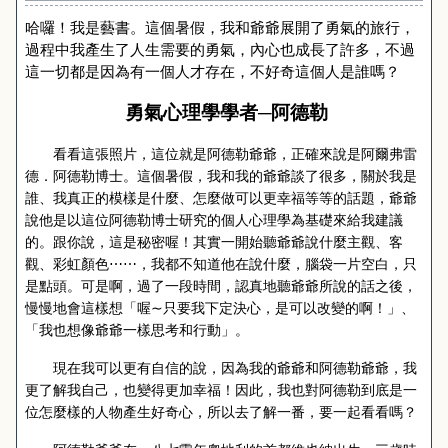
哈囉！我是藝書。這個暑假，我和爺爺展開了勇氣的旅行，
過程中我產生了人生需要的勇氣，內心也成長了許多，不過
這一切都是因為有一個人才存在，不好奇這個人是誰嗎？
勇氣心理學學者─阿德勒
看看這張照片，這位就是阿德勒爺爺，正確來說是阿爾弗雷
德．阿德勒博士。這個暑假，我和我的爺爺談了很多，關於我是
誰、我真正的模樣是什麼、怎麼做可以更幸福等等的話題，爺爺
說他是以這位阿德勒博士研究的個人心理學為基礎來給我建議
的。跟你說，這是秘密喔！其實一開始聽爺爺說什麼主觀、客
觀、彩虹顏色
⋯⋯
，我都不知道他在說什麼，腦袋一片空白，只
是點頭。可是啊，過了一段時間，認真地聽爺爺所說的話之後，
慢慢地會這樣想「喔
∼
只要我下定決心，是可以改變的啊！」、
「我也想像爺爺一樣思考和行動」。
現在我可以更有自信的說，因為我的爺爺和阿德勒爺爺，我
更了解我自己，也變得更加幸福！因此，我也對阿德勒到底是一
位怎麼樣的人物產生好奇心，所以去了解一番，要一起看看嗎？