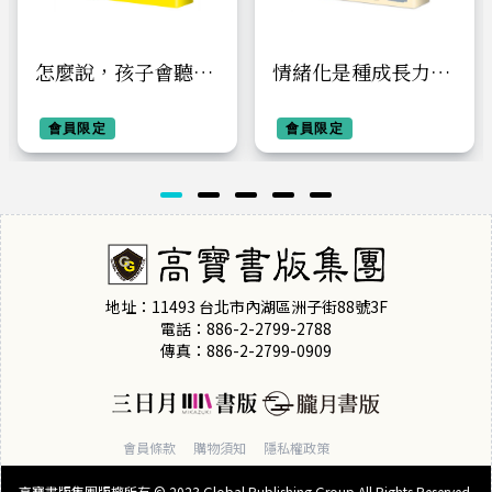
怎麼說，孩子會聽
情緒化是種成長力：
vs. 如何聽，孩子願
青春期負面情緒≠負
意說：協助親子改善
會員限定
面影響，學會面對與
會員限定
溝通、創造良好互動
掌控才是提升心理健
的六堂課
康的關鍵！
地址：11493 台北市內湖區洲子街88號3F
電話：886-2-2799-2788
傳真：886-2-2799-0909
會員條款
購物須知
隱私權政策
高寶書版集團版權所有 © 2023 Global Publishing Group All Rights Reserved.