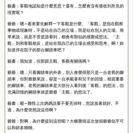
藝書：客觀地認知是什麼意思？還有，怎麼會沒有接收到所見的
現實呢？
爺爺：嗯
∼
看來要先解釋一下客觀是什麼。「客觀」是指在觀察
事物或現象時，不是站在自己的立場，而是站在別人的立場。簡
單來說，就是不管是誰看到，都會有類似的感覺或想法。「主
觀」則和客觀相反，是站在我自己的立場去感受和思考。啊！妳
知道停在院子的那台腳踏車吧？
藝書：我知道，但那跟主觀、客觀有關係嗎？
爺爺：嗯，只看腳踏車的外表，別人會覺得那只是一台老舊的腳
踏車，但對爺爺來說，卻是一台承載著和兒子的回憶，相當重要
的腳踏車。老舊的腳踏車是大部分人看到後「客觀」的想法，但
充滿回憶的腳踏車就是爺爺「主觀」的想法了。
藝書：喔
∼
難怪上次媽媽說要不要丟掉時，您說放著就好。不
過，為什麼突然說這些啊？
爺爺：對啊，為什麼提到這些呢？大概覺得這次放假爺爺似乎可
以和妳多聊聊。