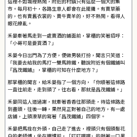
這裡不如城裡熱鬧，附近的村鎮只有這麼一個大的集
市。每月初十，各路生意人都會在此擺攤。有賣草藥
的，也有賣舊衣裳的、賣牛賣羊的，好不熱鬧，看得人
眼花繚亂。
禾晏牽著馬走到一處賣酒的鋪面前，掌櫃的笑著招呼：
「小哥可是要買酒？」
禾晏今日出門為了方便，便做男裝打扮，聞言只笑道：
「我要去給我的馬打一雙馬蹄鐵，聽說附近有個鐵鋪叫
『昌茂鐵鋪』，掌櫃的可知在什麼地方？」
那掌櫃的聞言，給禾晏指了一個方向，「你順著這條路
一直往前走，走到頭了，往右看，那就是昌茂鐵鋪。」
禾晏同這人道過謝，就牽著香香往那頭走，待這條路走
到盡頭，往後一轉，果然見正對著自己的地方，有一處
店鋪，上頭潦草的寫著「昌茂鐵鋪」四個字。
禾晏把馬拴在外頭，自己走了進去，裡頭只有個頭髮花
白的老師傅，坐在鐵爐前，「叮叮噹噹」的敲著一口黑