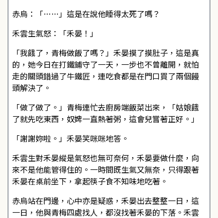
赤烏：「……」這是在說他睡得太死了嗎？
禾雲生氣怒：「禾晏！」
「我餓了，青梅做飯了嗎？」禾晏摸了摸肚子，這是真
的，她今日在打鐵鋪守了一天，一步也不曾離開，就怕
走的關頭錯過了牛鐵匠，連吃食都是在門口買了兩個饅
頭解決了。
「做了做了。」青梅連忙去廚房端飯菜出來，「姑娘餓
了就先吃東西，奴婢一直熱著粥，這會兒嘗著正好。」
「謝謝妳啦。」禾晏笑咪咪地答。
禾雲生對禾晏縱是氣怒也無可奈何，禾晏要做什麼，向
來不是他能管得住的。一時間既生氣又無奈，只得跟著
禾晏在桌前坐下，拿起筷子食不知味地吃著。
赤烏站在門邊，心中亦是疑惑，禾晏出去整整一日，這
一日，他與青梅四處找人，都沒找著禾晏的下落。禾雲