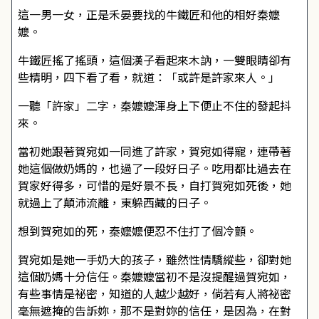
這一男一女，正是禾晏要找的牛鐵匠和他的相好秦嬤
嬤。
牛鐵匠搖了搖頭，這個漢子看起來木訥，一雙眼睛卻有
些精明，四下看了看，就道：「或許是許家來人。」
一聽「許家」二字，秦嬤嬤渾身上下便止不住的發起抖
來。
當初她跟著賀宛如一同進了許家，賀宛如得寵，連帶著
她這個做奶媽的，也過了一段好日子。吃用都比過去在
賀家好得多，可惜的是好景不長，自打賀宛如死後，她
就過上了顛沛流離，東躲西藏的日子。
想到賀宛如的死，秦嬤嬤便忍不住打了個冷顫。
賀宛如是她一手奶大的孩子，雖然性情驕縱些，卻對她
這個奶媽十分信任。秦嬤嬤當初不是沒提醒過賀宛如，
有些事情是祕密，知道的人越少越好，倘若有人將祕密
毫無遮掩的告訴妳，那不是對妳的信任，是因為，在對