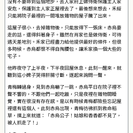
沒有不要命到這個地步，去人家府上做侍衛保護主人家
安危，保護到主人家正屋裡去了。最後想來想去，禾綏
只能將院子最裡的一間堆放雜物的屋子騰了出來。
這屋子很小，去掉雜物後，只能放得下一張床。赤烏要
走的話，還得斜著身子。雖然在肖家也是做侍衛，可待
遇天差地別。禾家已經盡力給他提供最好的條件，但很
多時候，赤烏都恨不得自掏腰包，讓禾家換一個大些的
宅子。
他昨夜守了上半夜，下半夜回屋休息，此刻一醒來，就
聽到這小婢子哭得肝腸寸斷，遂起來詢問一聲。
青梅轉過身，見到赤烏嚇了一跳，赤烏平日在院子裡不
聲不響的，不跟他們一起吃飯，只是夜裡在雜物間睡
覺，實在很沒有存在感。是以有時候青梅都險些忘記屋
裡還有這個人。此刻赤烏出現，青梅彷彿抓到救命稻
草，撲上來就道：「赤烏公子！姑娘和香香都不見了，
被人抓走了！」