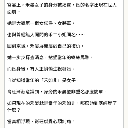
宮宴上，禾晏女子的身分被揭露，她的名字出現在世人
面前。
她是大魏第一個女侯爵、女將軍，
也與曾經無人聞問的禾二小姐同名……
回到京城，禾晏展開屬於自己的復仇，
她一步步探查消息，挖掘當年的蛛絲馬跡，
而她身後，有人正悄悄注視著她。
自從知道當年的「禾如非」是女子，
肖玨漸漸意識到，身旁的禾晏並非重名那麼簡單。
如果現在的禾晏就是當年的禾如非，那麼她到底經歷了
什麼？
當真相浮現，肖玨感覺心頭鈍痛。