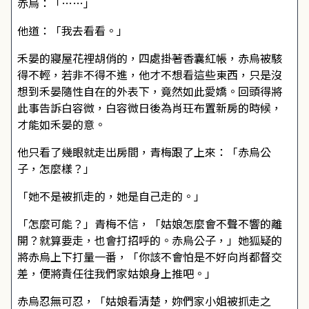
赤烏：「……」
他道：「我去看看。」
禾晏的寢屋花裡胡俏的，四處掛著香囊紅帳，赤烏被駭
得不輕，若非不得不進，他才不想看這些東西，只是沒
想到禾晏隨性自在的外表下，竟然如此愛嬌。回頭得將
此事告訴白容微，白容微日後為肖玨布置新房的時候，
才能如禾晏的意。
他只看了幾眼就走出房間，青梅跟了上來：「赤烏公
子，怎麼樣？」
「她不是被抓走的，她是自己走的。」
「怎麼可能？」青梅不信，「姑娘怎麼會不聲不響的離
開？就算要走，也會打招呼的。赤烏公子，」她狐疑的
將赤烏上下打量一番，「你該不會怕是不好向肖都督交
差，便將責任往我們家姑娘身上推吧。」
赤烏忍無可忍，「姑娘看清楚，妳們家小姐被抓走之