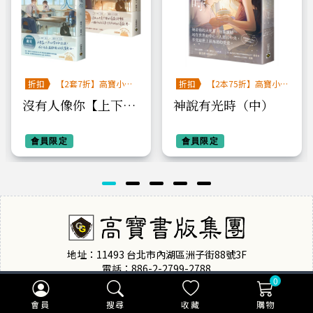
折扣
【2套7折】高寶小說
折扣
【2本75折】高寶小
系列全圖鑑書展
說系列全圖鑑書展
沒有人像你【上下套
神說有光時（中）
書】
會員限定
會員限定
地址：11493 台北市內湖區洲子街88號3F
電話：886-2-2799-2788
0
傳真：886-2-2799-0909
會員
搜尋
收藏
購物