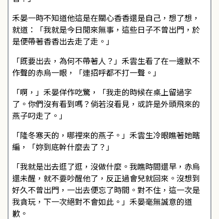
禾晏一時不知道他這是在關心香香還是自己，想了想，
就道：「我就是今日閒來無事，這些日子不曾出門，於
是便帶著香香出去走了走。」
「既要出去，為何不帶著人？」禾雲生看了在一邊默不
作聲的赤烏一眼，「連招呼都不打一聲。」
「啊，」禾晏佯作吃驚，「我走的時候在桌上留過字
了。你們沒有看到嗎？倘若沒看見，或許是外頭飛來的
燕子叼走了。」
「隆冬寒天的，哪裡來的燕子。」禾雲生冷眼瞧著她瞎
編，「妳到底幹什麼去了？」
「我就是出去逛了逛，沒做什麼。我瞧時間還早，赤烏
還未醒，就不要吵醒他了，反正過會兒就回來。沒想到
好久不曾出門，一出去便忘了時間。對不住，這一次是
我貪玩，下一次絕對不會如此。」禾晏毫無誠意的道
歉。