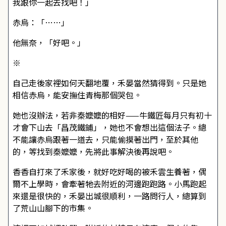
我跟你一起去找吧！」
赤烏：「……」
他無奈，「好吧。」
※
自己走後家裡如何天翻地覆，禾晏當然猜得到。只是她
相信赤烏，能安撫住青梅那個哭包。
她也沒辦法，若非秦嬤嬤的相好——牛鐵匠每月只有初十
才會下山去「昌茂鐵鋪」，她也不會想出這個法子。總
不能讓赤烏跟著一道去，只能偷摸著出門，至於其他
的，等找到秦嬤嬤，先將此事解決後再說吧。
香香自打來了禾家後，就好吃好喝的被禾雲生養著，偶
爾不上學時，會牽著牠去附近的河邊跑跑路。小馬跑起
來還是很快的，禾晏出城很順利，一路問行人，總算到
了荒山山腳下的市集。