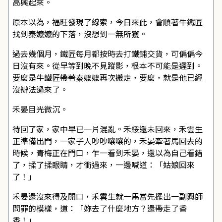
高興起來。
原本以為，福旺發現了線索，今日來此，會順著牛鐵匠
找到秦嬤嬤的下落，沒想到一無所獲。
過去幾個月，鐵匠每月都按時去打鐵鋪交貨，可偏偏今
日沒有來。從早等到晚不見蹤影，根本不可能是遲到。
要麼是牛鐵匠帶著秦嬤嬤再次搬走，要麼，就是他已經
沒辦法過來了。
禾晏目光微沉。
待回了家，家中早已一片混亂。禾綏還未回來，禾雲生
正準備出門，一家子人吵吵嚷嚷的，禾晏牽著馬回去的
時候，青梅正在門口，乍一看到禾晏，還以為自己看錯
了，揉了揉眼睛，才衝過來，一邊喊道：「姑娘回來
了！」
禾晏還沒來得及開口，禾雲生就一馬當先擺出一副興師
問罪的模樣，道：「妳去了什麼地方？還帶走了香
香！」