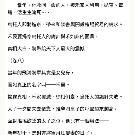
──當年，他救回一命的人，被禾家人利用、拋棄、毒
瞎、活生生淹死……
烏托人即將進京，帶來和談書與開設榷場貿易的請求。
禾晏要揭穿烏托人的詭計與禾如非的面具，
真相大白，將帶給天下人最大的震撼！
（卷八）
當年的飛鴻將軍其實是女兒身，
而她真正的名字叫──禾晏。
揭露真相，禾家覆滅、徐相倒臺，烏托人的詭計失敗。
太子一夕間失去依靠，推舉四皇子的呼聲越來越高，
面對搖搖欲墜的太子之位，他只有一個辦法──
新年初十，是封雲將軍肖玨娶妻的日子，