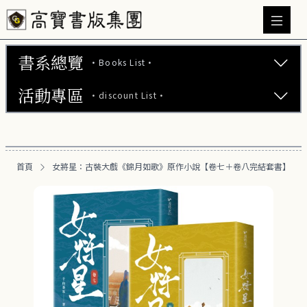
書系總覽
·Books List·
活動專區
·discount List·
文學小說 (737)
心理勵志 (176)
【2本75折】高寶小說系列全圖鑑書展
生活風格 (164)
首頁
女將星：古裝大戲《錦月如歌》原作小說【卷七＋卷八完結套書】
【2本7折】高寶小說系列全圖鑑書展
商業財經 (100)
【2套7折】高寶小說系列全圖鑑書展
醫療保健 (55)
【66折】高寶小說系列全圖鑑書展
親子教養 (13)
人文史哲 (73)