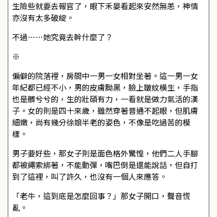
生險些就要去報官了，眼下禾晏看起來安然無恙，神情
亦沒有太多破綻。
不過……她究竟去幹什麼了？
※
偏僻的院落裡，房間中一男一女相對坐著。這一男一女
年紀都已經不小，男的皮膚黝黑，臉上皺紋橫生，手指
也是髒兮兮的，生的壯碩有力，一看就是做力氣活的漢
子。女的則是四十來歲，雖然穿著普通不起眼，但肌膚
細嫩，尚有幾分徐娘半老的姿色，不像是吃過苦的模
樣。
男子要好些，那女子則是面色格外驚惶，他們二人手腳
都被繩索綁著，不能動彈，嘴巴倒是還能說話，但自打
到了這裡，叫了許久，也沒有一個人來應答。
「老牛，這到底是怎麼回事？」那女子開口，聲音慌
亂。