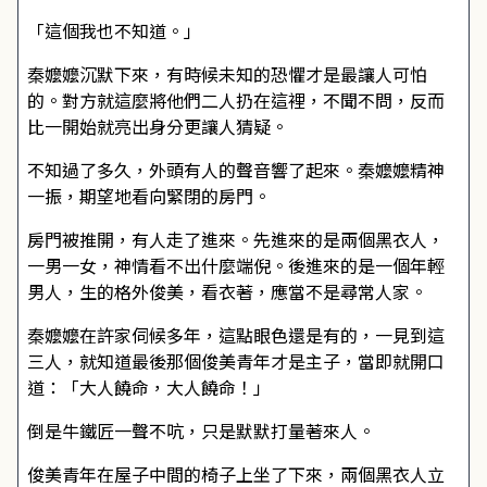
「這個我也不知道。」
秦嬤嬤沉默下來，有時候未知的恐懼才是最讓人可怕
的。對方就這麼將他們二人扔在這裡，不聞不問，反而
比一開始就亮出身分更讓人猜疑。
不知過了多久，外頭有人的聲音響了起來。秦嬤嬤精神
一振，期望地看向緊閉的房門。
房門被推開，有人走了進來。先進來的是兩個黑衣人，
一男一女，神情看不出什麼端倪。後進來的是一個年輕
男人，生的格外俊美，看衣著，應當不是尋常人家。
秦嬤嬤在許家伺候多年，這點眼色還是有的，一見到這
三人，就知道最後那個俊美青年才是主子，當即就開口
道：「大人饒命，大人饒命！」
倒是牛鐵匠一聲不吭，只是默默打量著來人。
俊美青年在屋子中間的椅子上坐了下來，兩個黑衣人立