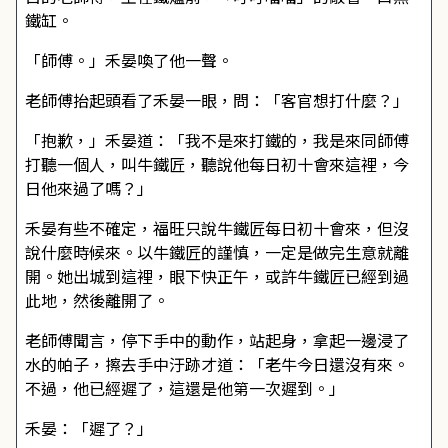
鐵缸。
「師傅。」禾晏喚了他一聲。
老師傅抬起頭看了禾晏一眼，問：「客官想打什麼？」
「抱歉，」禾晏道：「我不是來打鐵的，我是來同師傅
打聽一個人，叫牛鐵匠，聽說他每日初十會來這裡，今
日他來過了嗎？」
禾晏有些不確定，福旺只說牛鐵匠每日初十會來，但沒
說什麼時候來。以牛鐵匠的謹慎，一定是做完生意就離
開。她出城到這裡，眼下快正午，或許牛鐵匠已經到過
此地，然後離開了。
老師傅聞言，停下手中的動作，站起身，拿起一邊浸了
水的帕子，擦去手中汙跡才道：「老牛今日還沒有來。
不過，他已經遲了，這還是他第一次遲到。」
禾晏：「遲了？」