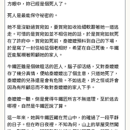
方眼中，妳已經是個死人了。
死人是最能保守祕密的。
她不是沒勸過賀宛如，要賀宛如收拾細軟跟著她一道逃
走。可惜的是賀宛如並不相信她的話，於是賀宛如就死
在了許府中。賀宛如死前，秦嬤嬤預料到自己的下場，
於是寫了一封信給這個老相好，希望在自己死後，牛鐵
匠能幫襯著照顧她的家人。
牛鐵匠雖是個做粗活的匠人，腦子卻活絡，又對秦嬤嬤
存了幾分真情，便給秦嬤嬤出了個主意，只道她死了，
秦嬤嬤的兒孫還是會有危險。不如逃走，許之恒或許會
因為有所顧忌而不敢對秦嬤嬤的家人下手。
秦嬤嬤一聽，倒是覺得牛鐵匠所言不無道理，至於逃去
哪裡，自然是牛鐵匠說了算。
這一年來，她與牛鐵匠藏在荒山中，的確過了一段平靜
的日子。但在昨日夜裡，不知為何，山上的草屋突然闖