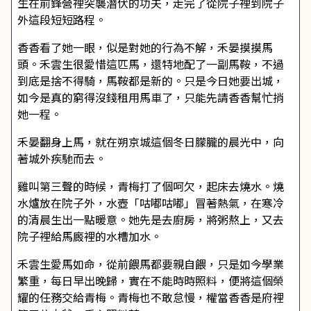
生在前鋒營裡突襲潛伏的功夫，走完了從院子裡到院子
外這段短短路程。
香香看了她一眼，似是對她的行為不解，禾晏摸摸馬
頭。禾雲生很愛惜這匹馬，還特地配了一副馬鞍，不過
到底是捨不得騎，馬鞍都是新的。只是今日她要出城，
如今是真的窮得沒錢租用馬車了，只能先請香香幫忙捎
她一程。
禾晏翻身上馬，就在朔京城這個冬日朦朧的晨光中，向
著城外疾馳而去。
雞叫第三聲的時候，青梅打了個呵欠，起床去燒水。燒
水爐放在院子外，水壺「咕嘟咕嘟」冒著熱氣，在寒冷
的清晨生出一點暖意。她先是去廚房，將粥熬上，又去
院子裡給馬廄裡的水槽加水。
禾雲生愛馬如命，從前餵馬都要親自餵，只是如今學業
繁重，每日早出晚歸，實在不能時時照料，便將這個榮
耀的任務交給青梅。青梅也不敢怠慢，權當香香是府裡