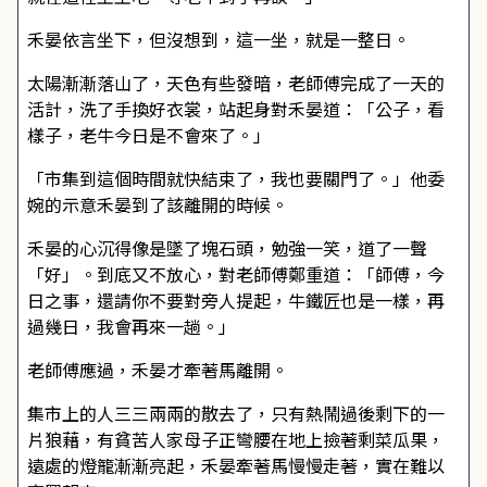
禾晏依言坐下，但沒想到，這一坐，就是一整日。
太陽漸漸落山了，天色有些發暗，老師傅完成了一天的
活計，洗了手換好衣裳，站起身對禾晏道：「公子，看
樣子，老牛今日是不會來了。」
「市集到這個時間就快結束了，我也要關門了。」他委
婉的示意禾晏到了該離開的時候。
禾晏的心沉得像是墜了塊石頭，勉強一笑，道了一聲
「好」。到底又不放心，對老師傅鄭重道：「師傅，今
日之事，還請你不要對旁人提起，牛鐵匠也是一樣，再
過幾日，我會再來一趟。」
老師傅應過，禾晏才牽著馬離開。
集市上的人三三兩兩的散去了，只有熱鬧過後剩下的一
片狼藉，有貧苦人家母子正彎腰在地上撿著剩菜瓜果，
遠處的燈籠漸漸亮起，禾晏牽著馬慢慢走著，實在難以