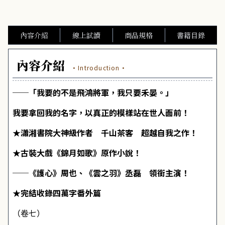
內容介紹
線上試讀
商品規格
書籍目錄
內容介紹
·Introduction·
──「我要的不是飛鴻將軍，我只要禾晏。」
我要拿回我的名字，以真正的模樣站在世人面前！
★瀟湘書院大神級作者 千山茶客 超越自我之作！
★古裝大戲《錦月如歌》原作小說！
──《護心》周也、《雲之羽》丞磊 領銜主演！
★完結收錄四萬字番外篇
（卷七）