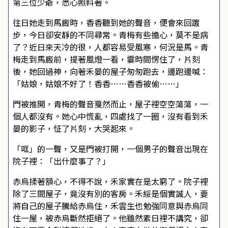
第三位少爺，悉心照料著。
往日她走到馬廄時，香香聽到她的聲音，便會來回踱
步，今日卻安靜的不同尋常。青梅有些擔心，莫不是病
了？近日來天冷的很，人都容易受風寒，何況是馬。青
梅走到馬廄前，提著風燈一看，霎時間愣住了，片刻
後，她回過神，向著禾晏的屋子匆匆跑去，邊跑邊喊：
「姑娘，姑娘不好了！香香……香香被偷……」
門被推開，青梅的聲音戛然而止，屋子裡空空蕩蕩，一
個人都沒有。她心中慌亂，四處找了一圈，沒有看到禾
晏的影子，怔了片刻，大哭起來。
「哐」的一聲，又是門被打開，一個男子的聲音出現在
院子裡：「出什麼事了？」
赤烏揉著額心，不得不說，禾家實在是太窮了。院子裡
除了三間屋子，竟沒有別的客房。禾綏是個實誠人，要
將自己的屋子騰給赤烏住，禾雲生也勉強同意與赤烏同
住一屋，被赤烏斷然拒絕了。他雖然素日裡不講究，卻