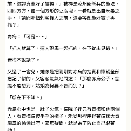
前，還認真疊好了被褥。」被褥是涼州衛新兵的疊法，
四四方方，如一個方形的豆腐塊，一看就是出自禾晏之
手，「請問哪個刺客抓人之前，還要等她疊好被子再
抓？」
青梅：「可是……」
「抓人就算了，連人帶馬一起抓的，在下從未見過。」
青梅不說話了。
又過了一會兒，她像是把剛剛對赤烏的指責和懷疑全部
忘記了似的，又客客氣氣地問道：「那麼赤烏公子，您
能不能想到，姑娘為何要不告而別？」
「恕在下不知。」
赤烏心中也是一肚子火氣，這院子裡只有青梅和他兩個
人。看青梅這傻乎乎的樣子，禾晏哪裡用得著這樣大費
周章的偷偷出府，毫無疑問，就是為了防止自己跟著
她！