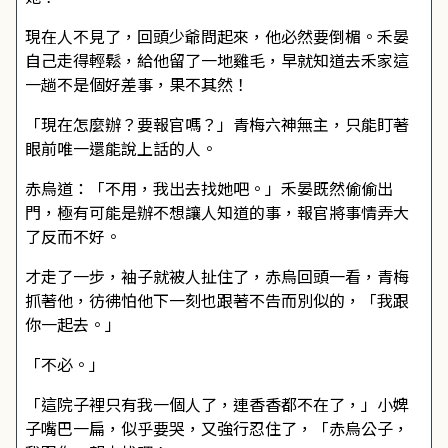
現在人不見了，回頭少爺問起來，他必然要倒楣。禾晏
自己走得輕鬆，給他留了一地雞毛，早就知道去禾家這
一趟不是個好差事，果不其然！
「現在怎麼辦？要報官嗎？」青梅六神無主，只能盯著
眼前唯一還能說上話的人。
赤烏道：「不用，我出去找她吧。」禾晏既然偷偷出
門，極有可能是辦不想讓人知道的事，報官將事情弄大
了反而不好。
才走了一步，袖子就被人扯住了，赤烏回頭一看，青梅
抓著他，彷彿怕他下一刻也跟著不告而別似的，「我跟
你一起去。」
「不必。」
「這院子裡只有我一個人了，連香香都不在了，」小婢
子嘴巴一扁，似乎要哭，又強行忍住了，「赤烏公子，