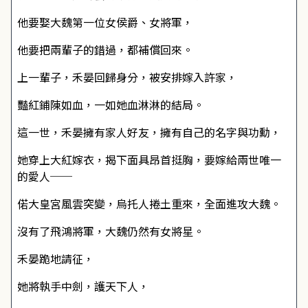
他要娶大魏第一位女侯爵、女將軍，
他要把兩輩子的錯過，都補償回來。
上一輩子，禾晏回歸身分，被安排嫁入許家，
豔紅鋪陳如血，一如她血淋淋的結局。
這一世，禾晏擁有家人好友，擁有自己的名字與功勳，
她穿上大紅嫁衣，揭下面具昂首挺胸，要嫁給兩世唯一
的愛人──
偌大皇宮風雲突變，烏托人捲土重來，全面進攻大魏。
沒有了飛鴻將軍，大魏仍然有女將星。
禾晏跪地請征，
她將執手中劍，護天下人，