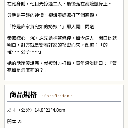
在他身側，他目光掠過二人，最後落在秦嬤嬤身上。
分明是平靜的神情，卻讓秦嬤嬤打了個寒顫。
「妳是許家賀宛如的奶娘？」那人開口問道。
秦嬤嬤心一沉，原先還抱著僥倖，如今這人一開口她就
明白，對方就是衝著許家的祕密而來。她道：「的
確……公子……」
她的話還沒說完，就被對方打斷。青年淡淡開口：「賀
宛如是怎麼死的？」
商品規格
·Specification·
尺寸（公分）14.8*21*4.8cm
開本 25