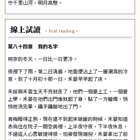
守千里山河，明月高懸。
線上試讀
·Trial reading·
第八十四章 我的名字
朔京的冬天，一日比一日更冷。
夜裡下了雨，第二日清晨，地面便沾上了一層潮濕的冷
意。到了十月初十那一日，禾晏早早起了床。
禾綏與禾雲生天不亮就走了，他們一個要上工，一個要
上學，禾晏在他們出門後就起了身，點了一方蠟燭，悄
悄梳洗完畢，躡手躡腳地出了門。
青梅睡得正熟，現在還不到起來做飯的時候，禾晏知道
赤烏住在院子一間空房裡，上半夜守夜，下半夜休息。
不過這人心思敏捷得很，怕被發現端倪，禾晏拿出了前