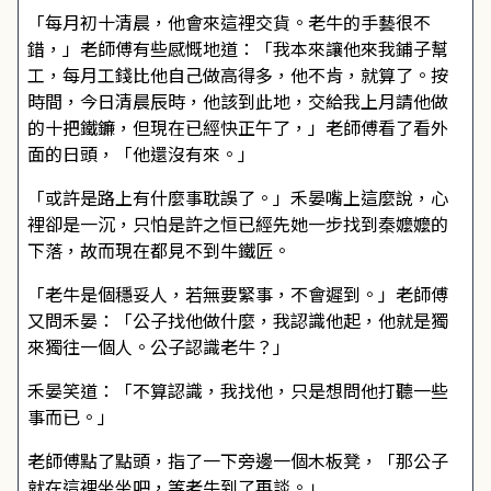
「每月初十清晨，他會來這裡交貨。老牛的手藝很不
錯，」老師傅有些感慨地道：「我本來讓他來我鋪子幫
工，每月工錢比他自己做高得多，他不肯，就算了。按
時間，今日清晨辰時，他該到此地，交給我上月請他做
的十把鐵鐮，但現在已經快正午了，」老師傅看了看外
面的日頭，「他還沒有來。」
「或許是路上有什麼事耽誤了。」禾晏嘴上這麼說，心
裡卻是一沉，只怕是許之恒已經先她一步找到秦嬤嬤的
下落，故而現在都見不到牛鐵匠。
「老牛是個穩妥人，若無要緊事，不會遲到。」老師傅
又問禾晏：「公子找他做什麼，我認識他起，他就是獨
來獨往一個人。公子認識老牛？」
禾晏笑道：「不算認識，我找他，只是想問他打聽一些
事而已。」
老師傅點了點頭，指了一下旁邊一個木板凳，「那公子
就在這裡坐坐吧，等老牛到了再談。」