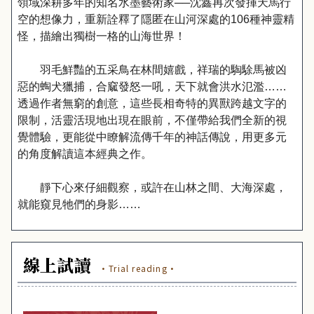
領域深耕多年的知名水墨藝術家──沈鑫再次發揮天馬行
空的想像力，重新詮釋了隱匿在山河深處的106種神靈精
怪，描繪出獨樹一格的山海世界！
羽毛鮮豔的五采鳥在林間嬉戲，祥瑞的騊駼馬被凶
惡的蜪犬獵捕，合窳發怒一吼，天下就會洪水氾濫……
透過作者無窮的創意，這些長相奇特的異獸跨越文字的
限制，活靈活現地出現在眼前，不僅帶給我們全新的視
覺體驗，更能從中瞭解流傳千年的神話傳說，用更多元
的角度解讀這本經典之作。
靜下心來仔細觀察，或許在山林之間、大海深處，
就能窺見牠們的身影……
線上試讀
·Trial reading·