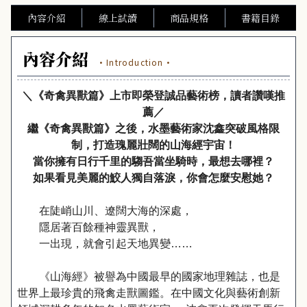
內容介紹
線上試讀
商品規格
書籍目錄
內容介紹
·Introduction·
＼《奇禽異獸篇》上市即榮登誠品藝術榜，讀者讚嘆推
薦／
繼《奇禽異獸篇》之後，水墨藝術家沈鑫突破風格限
制，打造瑰麗壯闊的山海經宇宙！
當你擁有日行千里的騶吾當坐騎時，最想去哪裡？
如果看見美麗的鮫人獨自落淚，你會怎麼安慰她？
在陡峭山川、遼闊大海的深處，
隱居著百餘種神靈異獸，
一出現，就會引起天地異變……
《山海經》被譽為中國最早的國家地理雜誌，也是
世界上最珍貴的飛禽走獸圖鑑。在中國文化與藝術創新