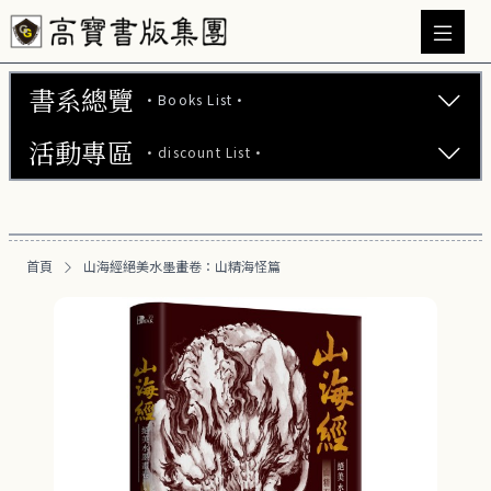
書系總覽
·Books List·
活動專區
·discount List·
文學小說 (737)
心理勵志 (176)
【2本75折】高寶小說系列全圖鑑書展
生活風格 (164)
首頁
山海經絕美水墨畫卷：山精海怪篇
【2本7折】高寶小說系列全圖鑑書展
商業財經 (100)
【2套7折】高寶小說系列全圖鑑書展
醫療保健 (55)
【66折】高寶小說系列全圖鑑書展
親子教養 (13)
人文史哲 (73)