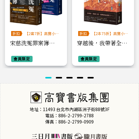
折扣
【2套7折】高寶小說
折扣
【2本75折】高寶小
系列全圖鑑書展
說系列全圖鑑書展
宋慈洗冤罪案簿
穿越後，我帶著全宗
【3+4完結篇套
門到處打秋風【第二
書】：（三）太丞毒
會員限定
部】小師弟才沒有那
會員限定
殺案、（四）客舍凶
麼可愛（下卷）
殺案
地址：11493 台北市內湖區洲子街88號3F
電話：886-2-2799-2788
傳真：886-2-2799-0909