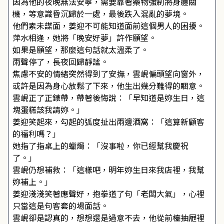
因為他的夜晚無法安寧，需要靠著藥物強制將身體關
機，等意識昏沉歸於一處，最後跌入混亂的夢境。
他們素未謀面，姜迎不可能知道面前這個男人的困擾。
萍水相逢，她將「晚安好夢」許作願望。
如果是願望，那麼這句話就太溫柔了。
雨聲停了，長夜回歸靜謐。
焦慮不安的情緒突然得到了安撫，雲峴偏頭望向窗外，
或許是因為身心放鬆了下來，他生出幾分難得的睏意。
雲峴正了正錶帶，帶著後悔說：「早知道是妳生日，這
塊蛋糕該我請妳。」
姜迎笑起來，勾起的弧度扯出兩邊酒窩：「這算新顧客
的福利嗎？」
她指了指桌上的蠟燭：「沒事啦，你已經幫我慶祝
了。」
雲峴仍想補救：「這樣吧，明年妳生日來我店裡，我幫
妳補上。」
姜迎淺淺笑著應聲好，抱拳道了句「老闆大氣」，心裡
只當這是句客套的場面話。
雲峴卻是認真的，想想還是過意不去，他從前檯抽屜裡