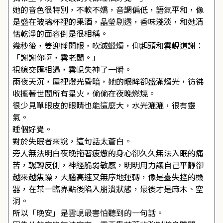
她的音色很特別，不軟不嬌，音調偏低，語氣平和，像
是盛在玻璃杯裡的果酒，晶瑩剔透，香味淺淡，和她清
恬乾淨的面容倒是很相稱。
幾秒後，姜迎睜開眼，吹滅蠟燭，仰起頭和雲峴道謝：
「謝謝你啊，雲老闆。」
視線交匯相遇，雲峴失神了一瞬。
雨夜天沉，屋裡燈光昏暗，她的眼眸卻盛滿燭光，彷彿
收攏著世間所有星火，偷偷在夜晚燃燒。
很少見單眼皮的眼睛也能這麼大，水光漉漉，很有靈
氣。
睡個好覺。
對於失眠者來說，這句話太蒼白。
旁人無法明白夜晚拖著疲憊的身心卻久久無法入眠的痛
苦，輾轉反側，神經脆弱敏感，明明用力讓自己平靜卻
越來越焦躁，大腦高速又無序地運轉，像是臺失控的機
器，在某一臨界點後陷入崩潰狀態，最後才是麻木、空
洞。
所以「晚安」是雲峴最害怕聽到的一句話。