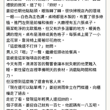
禮貌的微笑，道了句：「妳好。」
姜迎也朝他點點頭，眼珠轉了轉，很快掃視店內的環境
一眼——白色為主色調，桌椅都是木製的，布置了很多綠
植。進門左側是前檯和後廚，大廳裡有五六張桌子。
簡潔乾淨的北歐風格，但又有許多溫馨的地方，暖黃色
調的燈光，桌布是淺綠或黃色格子，每張桌上擺了一小
盆花草，靠背椅上擺著印花抱枕。
「這麼晚還不打烊？」她問。
男人只「嗯」了一聲，繼續低頭收拾餐具。
雲峴是這家咖啡店的老闆。
今天有雨，滴滴答答的聲響會讓本就失眠的他更難入
睡，索性留在店裡準備明天的食材，消磨點時間和精
力。
但沒想到這麼晚了還會有客人來。
「現在還可以點單嗎？」姜迎將雨傘立在門框邊，向櫃
檯走了過去。
走近了看，發現這年輕男人還挺帥的。
個子很高，姜迎自己就有一百七，他起碼有一八五吧。