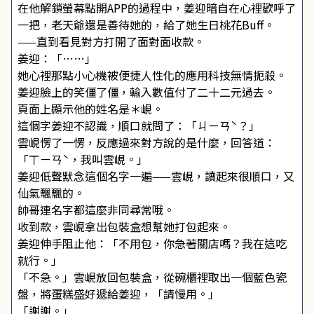
在他解鎖螢幕點開APP的過程中，姜迎暗自在心裡歡呼了
一把，老天爺還是善待她的，給了她生日桃花Buff。
——直到看見對方打開了面對面收款。
姜迎：「……」
她心裡那點小心機被便捷人性化的應用科技無情扼殺。
姜迎臉上的笑僵了僵，輸入數值付了二十二元過去。
頁面上顯示他的姓名是＊峴。
這個字姜迎不認識，順口就問了：「ㄐㄧㄢˋ？」
雲峴愣了一愣，反應過來對方說的是什麼，回答道：
「ㄒㄧㄢˋ，我叫雲峴。」
姜迎低聲默念這個名字一遍——雲峴，讀起來很順口，又
仙氣飄飄的。
帥哥連名字都這麼非同尋常哦。
收到款，雲峴拿出包裝盒想幫她打包起來。
姜迎伸手阻止他：「不用包，你急著關店嗎？我在這吃
就行。」
「不急。」雲峴放回包裝盒，從碗櫃裡取出一個藍色瓷
盤，將蛋糕盛好遞給姜迎，「請慢用。」
「謝謝。」