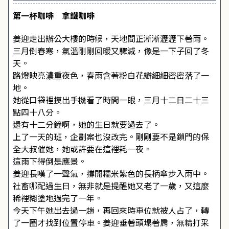
第一杯咖啡 拿鐵咖啡
姜迎走出辦公大樓的時候，天地間正淅淅瀝瀝下著雨。
三月倒春寒，氣溫剛剛回暖又驟減，像是一下子回了冬
天。
路燈映亮濃重夜色，春雨含著粉白花瓣細細密密落了一
地。
她從口袋裡摸出手機看了時間一眼，三月十二日二十三
點四十八分。
還有十二分鐘啊，她的生日就要過去了。
上了一天的班，企劃案也沒改完。剛剛要不是鎖門的保
全大叔催她，她或許要在這裡耗一夜。
這雨下得倒是應景。
姜迎長嘆了一聲氣，撐開糯米紫色的長柄傘步入雨中。
社畜哪配過生日，無非就是提醒她又老了一歲，又這麼
稀裡糊塗地過完了一年。
今天下午她出去過一趟，再回來時車位就被人占了，轉
了一圈才找到位置停車。姜迎垂著頭塌著肩，無精打采