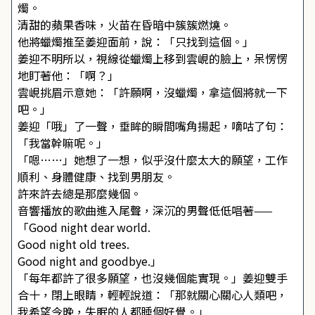
燭。
清甜的蘋果香味，火苗在昏暗中簇簇燃燒。
他將蠟燭推至姜迎面前，說：「只找到這個。」
姜迎不明所以，視線從蠟燭上移到雲峴的臉上，呆愣愣
地盯著他：「啊？」
雲峴挑眉示意她：「許願啊，沒蠟燭，拿這個將就一下
吧。」
姜迎「哦」了一聲，垂眸的瞬間嘴角揚起，嘀咕了句：
「我當幹嘛呢。」
「嗯……」她想了一想，似乎沒什麼太大的願望，工作
順利、身體健康、找到男朋友。
許來許去總是那麼幾個。
音響播放的歌曲進入尾聲，深沉的男聲低低唱著——
「Good night dear world.
Good night old trees.
Good night and goodbye.」
「每年都許了很多願望，也沒幾個能實現。」姜迎雙手
合十，閉上眼睛，輕輕說道：「那就關心關心人類吧，
我希望今晚，失眠的人都睡個好覺。」