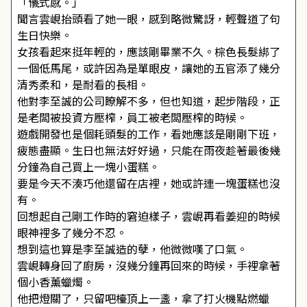
「儀式感。」
聞言雲峴抬頭看了她一眼，感到略微驚訝，輕聲道了句
生日快樂。
女孩看起來挺年輕的，應該剛畢業不久。棕色長髮綁了
一個低馬尾，或許因為是單眼皮，讓她的五官添了幾分
清秀柔和，是耐看的長相。
他對李至誠的公司瞭解不多，但也知道，起步階段，正
是老闆被投資方壓榨，員工被老闆壓榨的時候。
遊戲開發也是個耗頭髮的工作，看她應該是剛剛下班，
疲態盡顯。生日也無法好好過，只能在雨夜趁著最後幾
分鐘為自己買上一塊小蛋糕。
要是今天不湊巧他還留在店裡，她或許連一塊蛋糕也沒
有。
回想起自己剛工作時的窘迫樣子，雲峴再看姜迎的時候
眼神裡多了幾分不忍。
想到這也算是李至誠造的孽，他微微嘆了口氣。
雲峴轉身回了廚房，沒幾分鐘再回來的時候，手裡拿著
個小香薰蠟燭。
他把燈關了，只留吧檯頂上一盞，拿了打火機點燃蠟