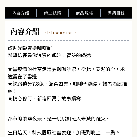
內容介紹
線上試讀
商品規格
書籍目錄
內容介紹
·Introduction·
歡迎光臨雲邊咖啡館，
希望這裡是你浪漫的起始，冒險的歸途──
★當疲憊的社畜走進雲邊咖啡館，從此，姜迎的心，永
遠留在了雲邊。
★網路積分7.8億，溫柔如雲，咖啡香瀰漫，讀者治癒推
薦！
★精心修訂，新增四萬字故事續寫。
都市的繁華夜景，是一扇扇加班人未滅的燈火。
生日這天，科技園區社畜姜迎，加班到晚上十一點。