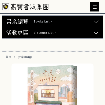
書系總覽
·Books List·
活動專區
·discount List·
文學小說 (737)
心理勵志 (176)
【2本75折】高寶小說系列全圖鑑書展
生活風格 (163)
首頁
雲邊咖啡館
【2本7折】高寶小說系列全圖鑑書展
商業財經 (101)
【2套7折】高寶小說系列全圖鑑書展
醫療保健 (54)
【66折】高寶小說系列全圖鑑書展
親子教養 (14)
人文史哲 (74)