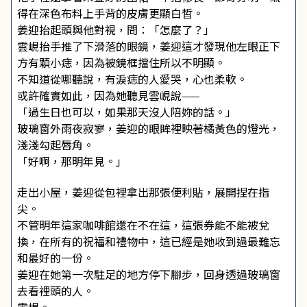
得在深色布料上手背的皮膚更顯白皙。
姜迎抬起頭與他對視，問：「怎麼了？」
雲峴抬手推了下滑落的眼鏡，姜迎這才發現他左眼正下
方有顆小痣，因為被鏡框擋住所以不明顯。
不知道從哪聽說，有淚痣的人愛哭，心也柔軟。
或許確實如此，因為她聽見雲峴說——
「過生日也可以，如果那天沒人陪妳的話。」
玻璃窗外雨夜寂寥，姜迎的眼眸裡映著橘黃色的燈光，
淺淺勾起唇角。
「好啊，那明年見。」
走出小屋，姜迎從包裡拿出那張便利貼，展開捏在指
尖。
不管明年這家咖啡館還在不在這，這張券能不能被兌
換，在所有的祝福和禮物中，這已經是她收到過最難忘
和最好的一份。
姜迎在她第一次駐足的地方停下腳步，回身透過玻璃窗
去看裡頭的人。