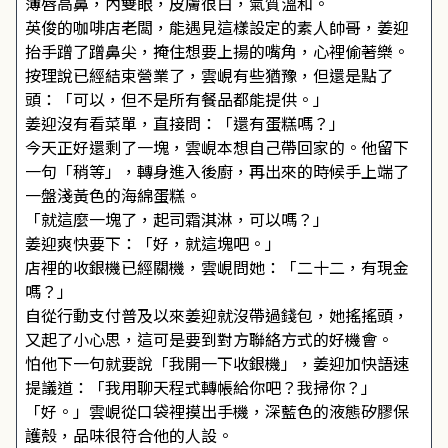
薄唇高鼻，內雙眼，皮膚很白，氣質溫和。
英俊的咖啡店老闆，能遇見這樣設定的素人帥哥，姜迎
抬手蹭了蹭鼻尖，掩住想要上揚的嘴角，心裡偷著樂。
按理說已經結束營業了，雲峴有些猶豫，但還是點了
頭：「可以，但不是所有餐品都能提供。」
姜迎沒有看菜單，直接問：「還有蛋糕嗎？」
今天正好還剩了一塊，雲峴本想自己帶回家的。他留下
一句「稍等」，轉身進入後廚，再出來的時候手上端了
一盤淺黃色的海綿蛋糕。
「就這麼一塊了，起司霜淇淋，可以嗎？」
姜迎爽快要下：「好，就這塊吧。」
店裡的收銀機已經關機，雲峴問她：「二十二，有現金
嗎？」
自從行動支付普及以來姜迎就沒帶過錢包，她搖搖頭，
又起了小心思，這可是要到對方聯絡方式的好機會。
怕他下一句就要說「我開一下收銀機」，姜迎加快語速
提議道：「我用聊天程式轉帳給你吧？我掃你？」
「好。」雲峴從口袋裡摸出手機，深藍色的液態矽膠保
護殼，品味很符合他的人設。