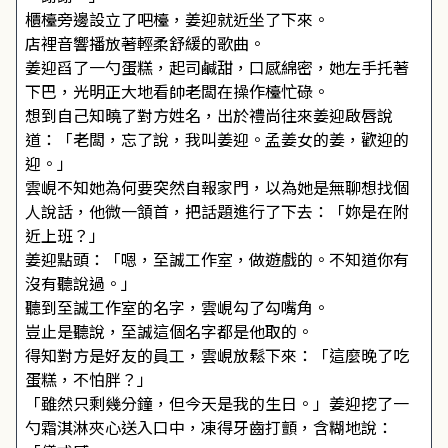
櫃檯旁邊設立了吧檯，姜迎就近坐了下來。
店裡音響播放著輕柔舒緩的歌曲。
姜迎舀了一勺蛋糕，起司鹹甜，口感綿密，她左手托著
下巴，光明正大地看帥老闆在操作檯忙碌。
想到自己知曉了對方姓名，出於禮尚往來姜迎啟唇說
道：「老闆，忘了說，我叫姜迎。孟姜女的姜，歡迎的
迎。」
雲峴不知她為何要突然自報家門，以為她是無聊想找個
人說話，他微一頷首，把話題進行了下去：「妳是在附
近上班？」
姜迎點頭：「嗯，至誠工作室，做遊戲的。不知道你有
沒有聽說過。」
聽到至誠工作室的名字，雲峴勾了勾嘴角。
豈止是聽說，至誠這個名字都是他取的。
得知對方是好友的員工，雲峴放鬆下來：「這麼晚了吃
蛋糕，不怕胖？」
「雖然只剩幾分鐘，但今天是我的生日。」姜迎挖了一
勺霜淇淋夾心送入口中，凍得牙齒打顫，含糊地說：