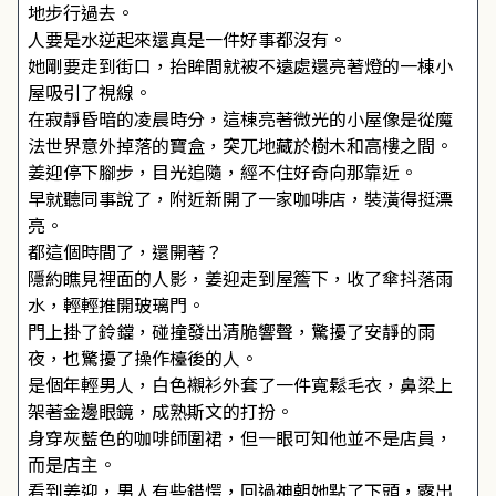
地步行過去。
人要是水逆起來還真是一件好事都沒有。
她剛要走到街口，抬眸間就被不遠處還亮著燈的一棟小
屋吸引了視線。
在寂靜昏暗的凌晨時分，這棟亮著微光的小屋像是從魔
法世界意外掉落的寶盒，突兀地藏於樹木和高樓之間。
姜迎停下腳步，目光追隨，經不住好奇向那靠近。
早就聽同事說了，附近新開了一家咖啡店，裝潢得挺漂
亮。
都這個時間了，還開著？
隱約瞧見裡面的人影，姜迎走到屋簷下，收了傘抖落雨
水，輕輕推開玻璃門。
門上掛了鈴鐺，碰撞發出清脆響聲，驚擾了安靜的雨
夜，也驚擾了操作檯後的人。
是個年輕男人，白色襯衫外套了一件寬鬆毛衣，鼻梁上
架著金邊眼鏡，成熟斯文的打扮。
身穿灰藍色的咖啡師圍裙，但一眼可知他並不是店員，
而是店主。
看到姜迎，男人有些錯愕，回過神朝她點了下頭，露出