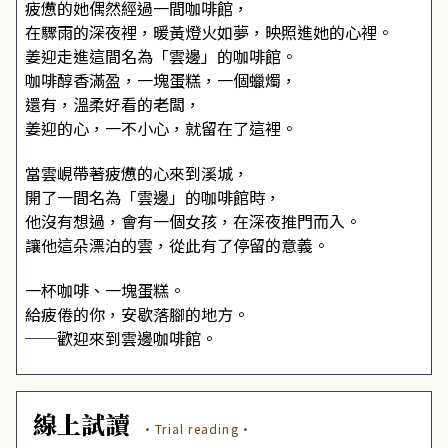
疲憊的她偶然經過一間咖啡館，
在驟雨的深夜裡，暖黃燈火如夢，映照進她的心裡。
姜迎走進這間名為「雲邊」的咖啡館。
咖啡醇香滿盈，一塊蛋糕，一個蠟燭，
還有，溫柔好看的老闆，
姜迎的心，一不小心，就留在了這裡。
當雲峴帶著疲憊的心來到溪城，
開了一間名為「雲邊」的咖啡館時，
他沒有想過，會有一個女孩，在深夜推門而入。
讓他這朵漂泊的雲，從此有了停留的意義。
一杯咖啡、一塊蛋糕。
給疲倦的你，安歇落腳的地方。
──歡迎來到雲邊咖啡館。
線上試讀
·Trial reading·