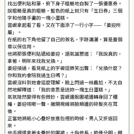
找出便利貼和筆，俯下身子粗糙地自製了一張優惠券。
說粗糙是真的粗糙，藍色的紙上就只有「生日券」三個
字和他隨手畫的一塊小蛋糕。
雲峴拿起看了看，又在下面添了一行小字——「姜迎所
屬」。
在紙的右下角他留了自己的簽名，字跡瀟灑，算是蓋個
章以保信用。
他將那張便利貼遞給姜迎，語氣誠懇道：「我說真的，
拿著，明年來找我兌換。」
姜迎接過，看見紙上的字被逗樂笑出聲：「兌換什麼？
你和我約會陪我過生日嗎？」
雲峴沒料到她會這麼理解，臉上閃過一絲尷尬，不太自
然地解釋道：「我的意思是送妳一塊生日蛋糕。」
氣氛陡然變得有些微妙，雲峴邊脫圍裙邊轉身回了櫃
檯，姜迎咳嗽一聲，撇開視線將臉頰邊的碎髮夾在耳
後。
正當她將紙小心疊好放進包裡的時候，男人又折返回
來。
他手裡還拿著未疊好的圍裙，十指修長，節骨分明，襯