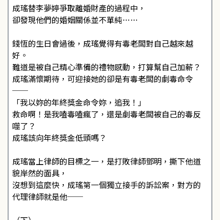
成瑤替李夢婷爭取離婚財產的過程中，
卻發現他們的婚姻關係並不單純……
錢恆的生日會過後，成瑤覺得有毒老闆對自己越來越
好。
難道是被自己精心準備的禮物感動，打算幫自己加薪？
成瑤滿懷期待，可迎接她的卻是有毒老闆的劇毒命令
──
「我以妳的年終獎金命令妳，追我！」
救命啊！是我嗑毒嗑瘋了，還是劇毒老闆被自己的毒反
噬了？
成瑤該向年終獎金低頭嗎？
成瑤當上律師的目標之一，是打敗律師鄧明，撕下他道
貌岸然的面具，
沒想到這麼快，成瑤第一個獨立接手的訴訟案，對方的
代理律師就是他──