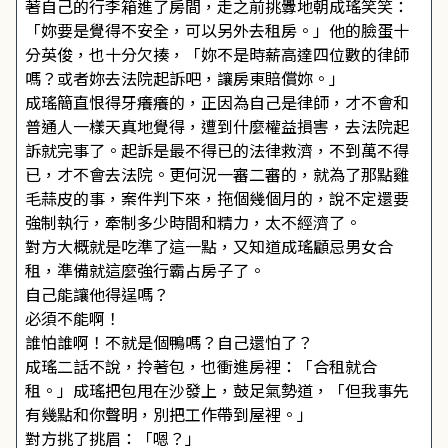
著自己的行李箱進了房間，走之前挑釁地朝成瑤笑笑：
「妳要是覺得不安全，可以另外去租房。」他的臉蛋十
分英俊，也十分欠揍，「妳不是時薪高達四位數的律師
嗎？或者妳去法院起訴吧，讓房東賠償妳。」
成瑤簡直恨得牙癢癢的，正因為自己是律師，才不會和
普通人一樣天真地覺得，遭到什麼權益損害，去法院起
訴就完事了。起訴是最不得已的法律救濟，不到萬不得
已，才不會去法院。更何況一審二審的，就為了那點雞
毛蒜皮的事，案件判下來，拖個幾個月的，說不定還要
強制執行，牽制多少時間和精力，太不經濟了。
對方大概就是吃準了這一點，又知道成瑤顧忌男女合
租，準備就這麼強行霸占房子了。
自己能讓他得逞嗎？
必須不能啊！
誰怕誰啊！不就是個鴨嗎？自己還怕了？
成瑤二話不說，拎著包，也衝進房裡：「合租就合
租。」成瑤把包甩在沙發上，鼓足氣勢道，「但我事先
有幾點和你聲明，別把工作帶到屋裡。」
對方挑了挑眉：「嗯？」