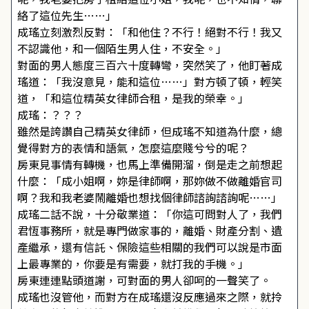
絡了這位先生……」
成瑤立刻激烈反對：「和他住？不行！絕對不行！我又
不認識他，和一個陌生男人住，不安全。」
對面的男人態度三百六十度轉彎，突然笑了，他盯著成
瑤道：「我沒意見，能和這位……」對方頓了頓，輕笑
道，「和這位精英女律師合租，是我的榮幸。」
成瑤：？？？
雖然是誇讚自己精英女律師，但成瑤不知道為什麼，總
覺得對方的表情和語氣，怎麼這麼賤兮兮的呢？
房東見事情有轉機，也馬上準備開溜，倒是走之前想起
什麼：「成小姐啊，妳是律師啊，那妳做不做離婚官司
啊？我和我老婆鬧離婚也想找個律師諮詢諮詢呢……」
成瑤二話不說，十分敬業道：「你這可問對人了，我們
君恆事務所，就是專門做家事的，離婚、財產分割、遺
產繼承，還有信託、保險這些相關的我們可以說是市面
上最專業的，你要是有需要，就打我的手機。」
房東連連點頭道謝，可對面的男人卻呵的一聲笑了。
成瑤也沒管他，而對方在成瑤還沒反應過來之際，就拎