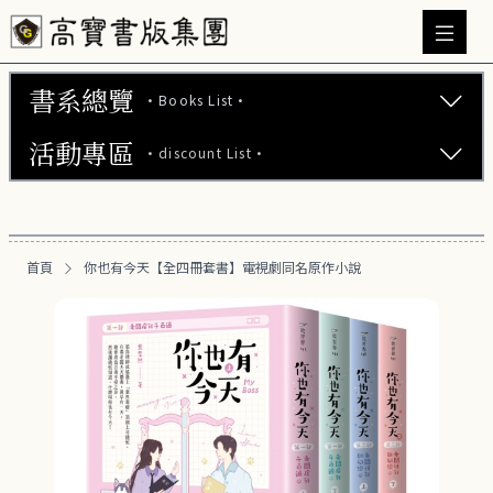
書系總覽
·Books List·
活動專區
·discount List·
文學小說 (737)
心理勵志 (176)
【2本75折】高寶小說系列全圖鑑書展
生活風格 (163)
首頁
你也有今天【全四冊套書】電視劇同名原作小說
【2本7折】高寶小說系列全圖鑑書展
商業財經 (101)
【2套7折】高寶小說系列全圖鑑書展
醫療保健 (54)
【66折】高寶小說系列全圖鑑書展
親子教養 (14)
人文史哲 (74)