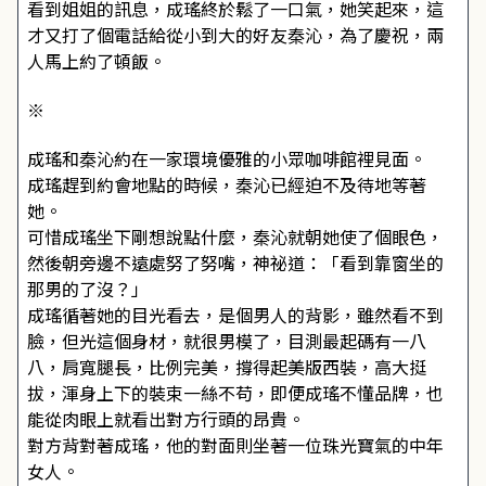
看到姐姐的訊息，成瑤終於鬆了一口氣，她笑起來，這
才又打了個電話給從小到大的好友秦沁，為了慶祝，兩
人馬上約了頓飯。
※
成瑤和秦沁約在一家環境優雅的小眾咖啡館裡見面。
成瑤趕到約會地點的時候，秦沁已經迫不及待地等著
她。
可惜成瑤坐下剛想說點什麼，秦沁就朝她使了個眼色，
然後朝旁邊不遠處努了努嘴，神祕道：「看到靠窗坐的
那男的了沒？」
成瑤循著她的目光看去，是個男人的背影，雖然看不到
臉，但光這個身材，就很男模了，目測最起碼有一八
八，肩寬腿長，比例完美，撐得起美版西裝，高大挺
拔，渾身上下的裝束一絲不苟，即便成瑤不懂品牌，也
能從肉眼上就看出對方行頭的昂貴。
對方背對著成瑤，他的對面則坐著一位珠光寶氣的中年
女人。