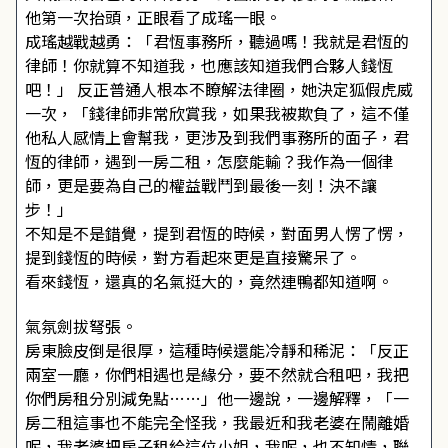
他第一次抬頭，正眼看了成瑤一眼。
成瑤越戰越勇：「君恆事務所，聽過嗎！我就是君恆的
律師！你就算不知道我，也應該知道我們合夥人錢恆
吧！」 反正普通人根本不瞭解法律圈，她決定狐假虎威
一次，「錢律師非常欣賞我，如果我被欺負了，這不僅
他私人感情上會幫我，更涉及到我們事務所的面子，君
恆的律師，遇到一房二租，怎麼能輸？我作為一個律
師，更是要為自己的權益戰鬥到最後一刻！決不讓
步！」
不知是不是錯覺，提到君恆的時候，對面男人愣了愣，
提到錢恆的時候，對方看起來更是直接驚呆了。
看來錢恆，還真的名氣挺大的，竟然連鴨都知道啊。
氣氛劍拔弩張。
房東臉皮倒是很厚，這種時候還能冷靜和稀泥：「反正
兩室一廳，你們相遇也是緣分，要不然就合租吧，我把
你們房租分別減免點……」他一邊說，一邊解釋，「一
房二租這事也不能完全怪我，我最近和我老婆在鬧離婚
呢，我老婆把房子租給這位小姐，我呢，也不知情，聯