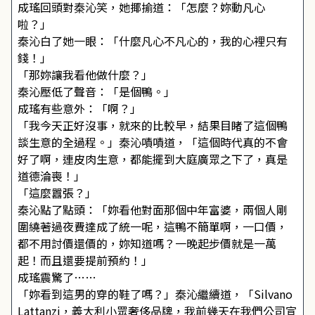
成瑤回頭對秦沁笑，她揶揄道：「怎麼？妳動凡心
啦？」
秦沁白了她一眼：「什麼凡心不凡心的，我的心裡只有
錢！」
「那妳讓我看他做什麼？」
秦沁壓低了聲音：「是個鴨。」
成瑤有些意外：「啊？」
「我今天正好沒事，就來的比較早，結果目睹了這個鴨
談生意的全過程。」秦沁嘖嘖道，「這個時代真的不會
好了啊，連皮肉生意，都能擺到大庭廣眾之下了，真是
道德淪喪！」
「這麼囂張？」
秦沁點了點頭：「妳看他對面那個中年富婆，兩個人剛
圍繞著過夜費達成了統一呢，這鴨不簡單啊，一口價，
都不用討價還價的，妳知道嗎？一晚起步價就是一萬
起！而且還要提前預約！」
成瑤震驚了……
「妳看到這男的穿的鞋了嗎？」秦沁繼續道，「Silvano
Lattanzi，義大利小眾奢侈品牌，我前幾天在我們公司宣