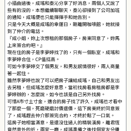
小插曲過後，成瑤和秦沁分享了好消息，兩個人又說了
些有的沒的，本想繼續聊聊天，秦沁卻接到了公司加班
的通知，成瑤便也只能揮揮手和她告別。
只是今天大概是成瑤的幸運日，剛離開咖啡館，她就接
到了仲介的電話。
『成小姐，妳上次想租的那個房子，房東同意了，妳馬
上來簽合約吧。』
現在住的房子是李夢婷找了的，只有一個臥室，成瑤和
李夢婷合住，CP值挺高。
可如今李夢婷交了個男友，和男友感情很好，兩人商量
著一起住。
雖然李夢婷也說了可以把房子讓給成瑤，自己和男友出
去另租，但成瑤怎麼好意思，當初找房看房租房都是李
夢婷辦的，怎麼說，如今也該是自己另外找房。
可惜A市寸土寸金，適合的房子找了許久，成瑤也才看中
了那麼一個，死磨硬磨討價還價，這下房東終於同意簽
了，成瑤趕去仲介那簽完合約，才終於鬆了一口氣。
這房子她相當滿意，是還沒住過人的精裝潢房，離君恆
竟然意外的近，兩室一廳，成瑤準備之後找個室友分攤