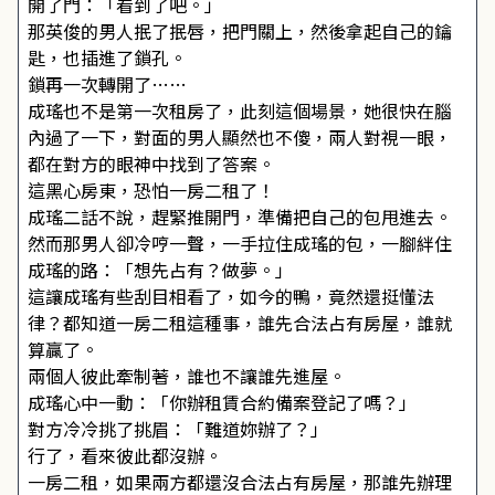
開了門：「看到了吧。」
那英俊的男人抿了抿唇，把門關上，然後拿起自己的鑰
匙，也插進了鎖孔。
鎖再一次轉開了……
成瑤也不是第一次租房了，此刻這個場景，她很快在腦
內過了一下，對面的男人顯然也不傻，兩人對視一眼，
都在對方的眼神中找到了答案。
這黑心房東，恐怕一房二租了！
成瑤二話不說，趕緊推開門，準備把自己的包甩進去。
然而那男人卻冷哼一聲，一手拉住成瑤的包，一腳絆住
成瑤的路：「想先占有？做夢。」
這讓成瑤有些刮目相看了，如今的鴨，竟然還挺懂法
律？都知道一房二租這種事，誰先合法占有房屋，誰就
算贏了。
兩個人彼此牽制著，誰也不讓誰先進屋。
成瑤心中一動：「你辦租賃合約備案登記了嗎？」
對方冷冷挑了挑眉：「難道妳辦了？」
行了，看來彼此都沒辦。
一房二租，如果兩方都還沒合法占有房屋，那誰先辦理