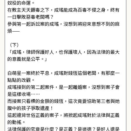
奴役的命運。
在教主天天餵毒之下，成瑤能成為百毒不侵之身，終有
一日擊敗惡毒老闆嗎？
參與第一起訴訟案的成瑤，沒想到將迎來意想不到的麻
煩——
（下）
「成瑤，律師保護好人，也保護壞人，因為法律的最大
的意義就是公平。」
白萌星一案終於平息，成瑤對錢恆這個老闆，有那麼一
點點的改觀。
成瑤接到的第二起案件，是一起離婚案，沒想到案子會
是這樣收場……
而接案只看標的金額的錢恆，這次竟要協助第三者與她
腹中的孩子爭取遺產！
這起違背世俗正義的案子，將掀起成瑤對於法律與正義
的動搖。
法律保護的究竟是什麼？是正義？是道德？是好人還是