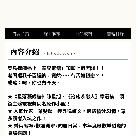
內容介紹
線上試讀
商品規格
書籍目錄
內容介紹
·Introduction·
菜鳥律師遇上「業界毒瘤」頂頭上司老闆！！
老闆虐我千百遍後，竟然……待我如初戀？！
成瑤：呵，你也有今天。
★《星落凝成糖》陳星旭、《治癒系戀人》章若楠 領
銜主演電視劇同名原作小說！
★ 人氣作家 葉斐然 經典律師文，網路積分51億，眾
多讀者入坑之作！
★ 菁英職場x歡喜冤家x同居日常，本年度最歡樂甜寵的
職場喜劇！