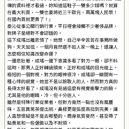
傳的資料裡才看過，妳知道這鞋子一雙多少錢嗎？就算
在義大利買，一雙也要將近三千歐元，兩萬塊人民幣！
在國內買就更貴了！」
秦沁從事公關行銷行業，平日裡會接觸不少奢侈品牌，
對牌子是絕對不會認錯的。
這下成瑤出離悲憤了，她想，自己辛辛苦苦在事務所做
狗，天天加班，一個月竟然還不如人家一晚上！還讓人
怎麼相信知識改變命運？
一邊悲壯著，成瑤一邊下意識多看了對方一眼，卻不料
這時，那男人正好轉過頭來，正好和成瑤的目光碰上。
極短的一個對視，對方的眼神很冷，成瑤卻一瞬間有一
種心悸的感覺，她並不是以貌取人的人，然而對方真的
長得太好看了，成瑤沒有見過這麼有視覺衝擊力的臉。
尤其是他的眼睛，冷，但十分迷人。
雖然是特殊行業從業者，但對方竟然一點也沒有風塵
味，五官異常英俊出挑，鼻樑更是弧度高挺到完美，讓
人直想懷疑是不是去哪墊的。周身氣質斐然，甚至帶了
點貴氣和一些倨傲以及不耐煩。