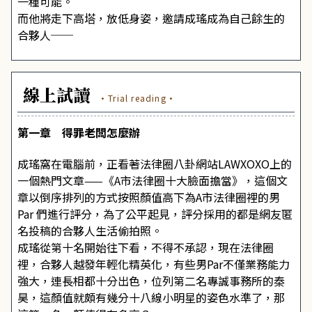
一種可能。
而他將走下高塔，放低身姿，邀請成瑤成為自己餘生的
合夥人──
線上試讀
·Trial reading·
第一章 得罪老闆怎麼辦
成瑤窩在電腦前，正看著法律圈八卦網站LAWXOXO上的
一個熱門文章——《A市法律圈十大臉面擔當》，這個文
章以倒序排列的方式按照顏值高下為A市法律圈裡的男
Par 們進行評分，為了公平起見，評分採用的都是網友匿
名投稿的合夥人生活偷拍照。
成瑤從第十名開始往下看，不得不承認，現在法律圈
裡，合夥人越發年輕化精英化，有些男Par不僅業務能力
強大，連長相都十分出色，位列第二名專誠事務所的秦
昊，這顏值就頗有幾分十八線小明星的姿色水準了，那