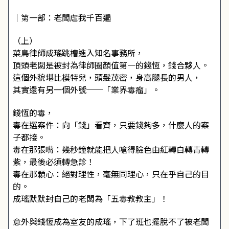
｜第一部：老闆虐我千百遍
（上）
菜鳥律師成瑤跳槽進入知名事務所，
頂頭老闆是被封為律師圈顏值第一的錢恆，錢合夥人。
這個外貌堪比模特兒，頭髮茂密，身高腿長的男人，
其實還有另一個外號──「業界毒瘤」。
錢恆的毒，
毒在選案件：向「錢」看齊，只要錢夠多，什麼人的案
子都接。
毒在那張嘴：幾秒鐘就能把人嗆得臉色由紅轉白轉青轉
紫，最後必須轉急診！
毒在那顆心：絕對理性，毫無同理心，只在乎自己的目
的。
成瑤默默封自己的老闆為「五毒教教主」！
意外與錢恆成為室友的成瑤，下了班也擺脫不了被老闆