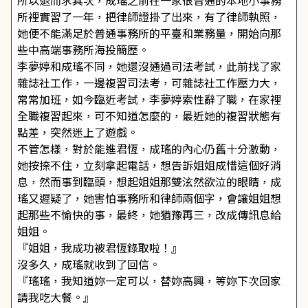
所以退而求其次，成瑤之前在一家很普通的本地小事務
所裡實習了一年，把律師證掛了出來，有了律師執照，
她便不能滿足於普通事務所的平臺和業務量，開始向那
些中高端事務所海投簡歷。
李夢婷和成瑤不同，她還沒通過司法考試，此前找了家
雜誌社工作，一邊複習司法考，可雜誌社工作壓力大，
常常加班，如今臨近考試，李夢婷索性辭了職，在家裡
全職複習起來，可不知道怎麼的，最近她的複習狀態有
點差，突然迷上了遊戲。
不管怎樣，對於能進君恆，成瑤的內心仍舊十分激動，
她按捺不住，立刻拿起電話，想告訴姐姐成惜這個好消
息，然而事到臨頭，想起姐姐那雙泫然欲泣的眼睛，成
瑤又遲疑了，她害怕事務所和律師兩個字，會讓姐姐想
起那些不愉快的事，最終，她猶豫再三，改成傳訊息給
姐姐。
『姐姐，我成功被君恆錄取啦！』
沒多久，成瑤就收到了回信。
『瑤瑤，我知道妳一定可以，替妳高興，等妳下次回家
請我吃大餐。』