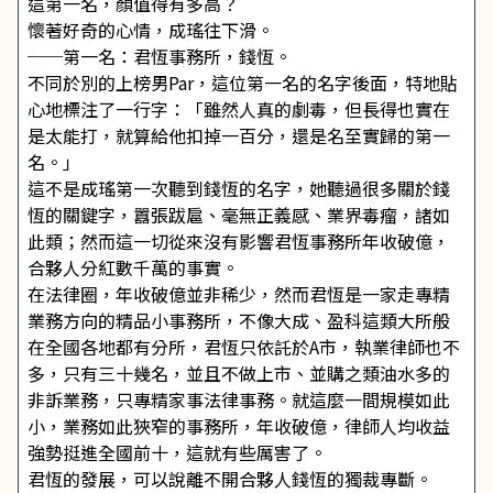
這第一名，顏值得有多高？
懷著好奇的心情，成瑤往下滑。
──第一名：君恆事務所，錢恆。
不同於別的上榜男Par，這位第一名的名字後面，特地貼
心地標注了一行字：「雖然人真的劇毒，但長得也實在
是太能打，就算給他扣掉一百分，還是名至實歸的第一
名。」
這不是成瑤第一次聽到錢恆的名字，她聽過很多關於錢
恆的關鍵字，囂張跋扈、毫無正義感、業界毒瘤，諸如
此類；然而這一切從來沒有影響君恆事務所年收破億，
合夥人分紅數千萬的事實。
在法律圈，年收破億並非稀少，然而君恆是一家走專精
業務方向的精品小事務所，不像大成、盈科這類大所般
在全國各地都有分所，君恆只依託於A市，執業律師也不
多，只有三十幾名，並且不做上市、並購之類油水多的
非訴業務，只專精家事法律事務。就這麼一間規模如此
小，業務如此狹窄的事務所，年收破億，律師人均收益
強勢挺進全國前十，這就有些厲害了。
君恆的發展，可以說離不開合夥人錢恆的獨裁專斷。