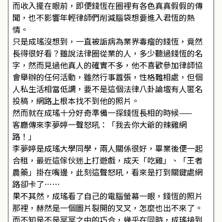
而收入擺在眼前，即便錢恆在圈裡有各色真真假假的傳
聞，也不影響年輕律師們削減腦袋想要進入君恆的熱
情。
只是成瑤沒想到，一直被詬病為業界毒瘤的錢恆，竟然
長得很好看？雖說法律圈從業的人，多少聽過錢恆的名
字，然而見過他真人的確實不多，他不喜歡參加律師協
會舉辦的任何活動，雖然行事囂張，性格難相處，但個
人私生活相當低調，要不是這個法律八卦論壇有人匿名
投稿，網路上根本找不到他的照片。
然而就在成瑤十分好奇準備一探錢恆長相的時候——
客廳傳來李夢婷一聲怒吼：「我去你大爺的辣雞網
路！」
李夢婷是成瑤大學同學，兩人關係很好，畢業後便一起
合租，最近這傢伙迷上打遊戲，成天「吃雞」、「王者
農藥」掛在嘴邊，此刻這聲怒吼，看來是打到關鍵處網
路卻卡了……
果不其然，成瑤看了自己的電腦螢幕一眼，錢恆的照片
那裡，赫然是一個圖片裂開的叉叉，怎麼也出不來了。
而不知是不是冥冥之中的巧合，幾乎在同時，成瑤接到