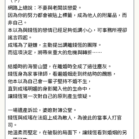
（下）
網路上總說：不要與老闆談戀愛。
因為你的努力都會被貼上標籤，成為他人的附屬品，而
非自己。
本以為與錢恆的戀情已經足夠低調小心，可事務所裡卻
謠言四起。
成瑤為了避嫌，主動提出調離錢恆的團隊。
而這項決定，將帶來重大的危機與轉折……
結婚時的海誓山盟，在離婚時全成了過往塵灰。
錢恆身為家事律師，看遍婚姻走到終結時的醜態，
他本以為自己會一輩子堅持不婚不生，
直到成瑤明媚的身影闖入他的生命中，
讓錢恆第一次對自己的原則產生懷疑。
一場遺產訴訟，婆媳對簿公堂。
錢恆與成瑤在法庭上成為敵人，為彼此的當事人打官
司。
她溫柔而堅定，在破裂的局面下，讓錢恆看到婚姻的另