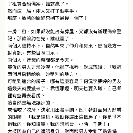
了租賃合約備案，誰就贏了。
然而這一局，兩人又打了個平手。
那麼，致勝的關鍵只剩下最後一個了！
一房二租，如果都沒能占有房屋，又都沒有辦理備案登
記，那誰簽約在先，誰就贏了。
兩個人僵持不下，自然叫來了仲介和房東，然而幾方一
對資訊，有些目瞪口呆。
兩個人，連簽約時間都是今天。
英俊的男人非常冷漠，他抿了抿唇，對成瑤道：「我補
兩個月房租給妳，妳租別的地方。」
可租到適合的房子，哪有這麼容易？何況李夢婷的男友
過幾天就要搬來了，君恆那邊，明天也要入職，自己哪
裡有空再去看房？
這自然是無法讓步的。
成瑤咬了咬牙，決定甩出殺手鐧，她盯著對面男人好看
的眼睛：「我是律師，我勸你讓出這個房子，你是爭不
過我的，你知道嗎，我的諮詢費一小時一千起！」
大概因為自己的律師身分，對面那男人受到了點震懾，