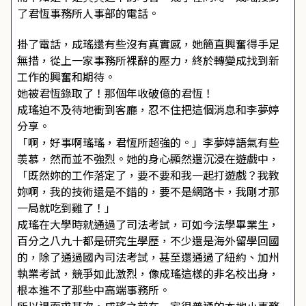
了君恆事務所人事部的電話。
掛了電話，成瑤還有些沒有真實感，她簡直興奮得手足
無措，從上一家事務所裸辭的壓力，終於轉變成找到新
工作的興奮和期待。
她被君恆錄取了！那個年收破億的君恆！
成瑤迫不及待地衝到客廳，忍不住把這個消息和李夢婷
分享。
「啊，好事啊瑤瑤，君恆所超強的。」李夢婷語氣有些
羡慕，然而並不強烈。她的身心顯然還沉浸在遊戲中，
「既然妳的工作落定了，要不要和我一起打遊戲？我教
妳啊，我的技術還是不錯的，要不是網路卡，我剛才那
一局就吃到雞了！」
成瑤在大學時就通過了司法考試，可如今法學畢業生，
百分之八九十都是研究生學歷，不少還是海外留學回國
的，除了通過國內司法考試，甚至還通過了紐約、加州
執業考試，競爭如此激烈，像成瑤這樣的非名校出身，
根本進不了那些中高端事務所。