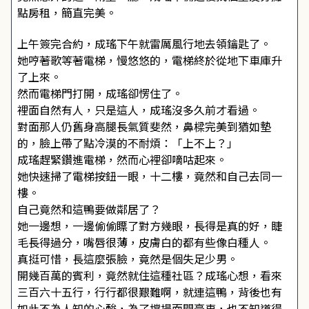
點房租，簡直完美。
上午簽完合約，成瑤下午就雷厲風行地去領鑰匙了。
她哼著歌等著電梯，慢悠悠的，電梯終於從地下車庫升
了上來。
然而電梯門打開，成瑤卻愣住了。
裡面自然有人，只是這人，成瑤沒多久前才看過。
對面那人仍舊身高腿長氣質斐然，鼻樑完美到猶如墊
的，臉上帶了點冷漠的不耐煩：「上不上？」
成瑤趕緊鑽進電梯，然而心裡卻嘀咕起來。
她快速掃了電梯按鈕一眼，十二樓，竟然和自己去同一
樓。
自己竟然和這鴨要做鄰居了？
她一邊想，一邊偷偷瞟了對方幾眼，長得是真的好，睫
毛長得過分，嘴唇很薄，皮膚白的都有些像白種人。
真挺可惜，長這麼張臉，竟然是個失足少男。
開幾百萬的賓利，竟然就住這種社區？成瑤心想，看來
三百六十五行，行行都很艱難啊，就連這鴨，背後也有
如此不為人知的心酸，為了撐場面開豪車，也不知道得