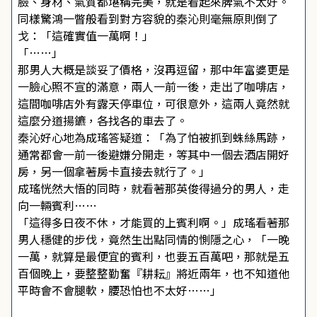
臉、身材、氣質都堪稱完美，就是看起來脾氣不太好。
同樣驚鴻一瞥般看到對方容貌的秦沁則毫無原則倒了
戈：「這確實值一萬啊！」
「……」
那男人大概是談妥了價格，沒再逗留，那中年富婆更是
一臉心照不宣的滿意，兩人一前一後，走出了咖啡店，
這間咖啡店外有露天停車位，可很意外，這兩人竟然就
這麼分道揚鑣，各找各的車去了。
秦沁好心地為成瑤答疑道：「為了怕被抓到蛛絲馬跡，
通常都會一前一後避嫌分開走，等其中一個去酒店開好
房，另一個拿著房卡直接去就行了。」
成瑤恍然大悟的同時，就看著那英俊得過分的男人，走
向一輛賓利……
「這得多日夜不休，才能買的上賓利啊。」成瑤看著那
男人穩健的步伐，竟然生出點同情的惻隱之心，「一晚
一萬，就算是最便宜的賓利，也要五百萬吧，那就是五
百個晚上，要整整勤奮『耕耘』將近兩年，也不知道他
平時會不會腿軟，腰恐怕也不太好……」