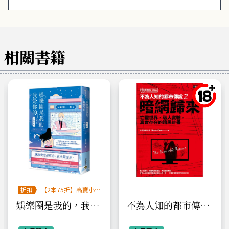
相關書籍
折扣
【2本75折】高寶小
說系列全圖鑑書展
娛樂圈是我的，我是
不為人知的都市傳說
你的 【第一部】予你
2： 暗網歸來、亡靈