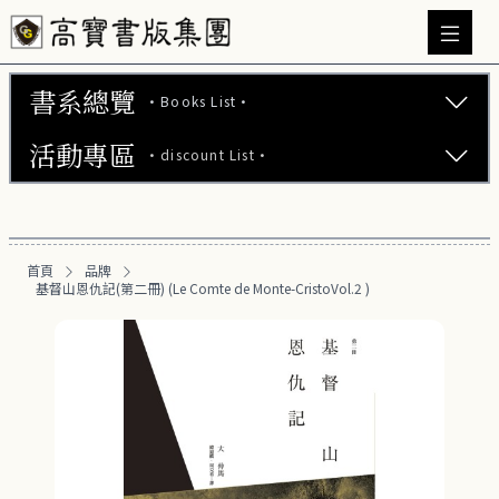
書系總覽
·Books List·
活動專區
·discount List·
文學小說 (737)
心理勵志 (176)
【2本75折】高寶小說系列全圖鑑書展
生活風格 (163)
首頁
品牌
【2本7折】高寶小說系列全圖鑑書展
基督山恩仇記(第二冊) (Le Comte de Monte-CristoVol.2 )
商業財經 (101)
【2套7折】高寶小說系列全圖鑑書展
醫療保健 (54)
【66折】高寶小說系列全圖鑑書展
親子教養 (14)
人文史哲 (74)