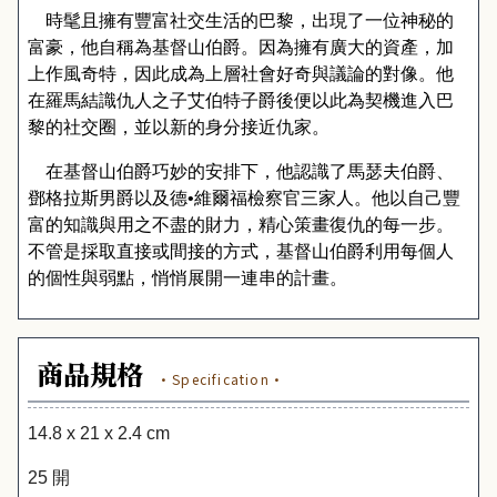
時髦且擁有豐富社交生活的巴黎，出現了一位神秘的
富豪，他自稱為基督山伯爵。因為擁有廣大的資產，加
上作風奇特，因此成為上層社會好奇與議論的對像。他
在羅馬結識仇人之子艾伯特子爵後便以此為契機進入巴
黎的社交圈，並以新的身分接近仇家。
在基督山伯爵巧妙的安排下，他認識了馬瑟夫伯爵、
鄧格拉斯男爵以及德•維爾福檢察官三家人。他以自己豐
富的知識與用之不盡的財力，精心策畫復仇的每一步。
不管是採取直接或間接的方式，基督山伯爵利用每個人
的個性與弱點，悄悄展開一連串的計畫。
商品規格
·Specification·
14.8 x 21 x 2.4 cm
25 開