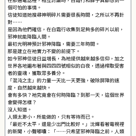
在那通電話裡，相互討論時，白霜行和薛子真都想到一
個可怕的事情。
信徒知道她搜尋神明碎片需要很長時間，之所以不再針
對……
是因為他們確信，在白霜行收集到足夠多的碎片以前，
邪神就能降臨人間。
最初光明神預計邪神降臨，需要三年時間。
那是建立在祂實力不變的前提下。
如今邪神信徒日益增長，為祂提供越來越多信仰，加之
世界各地遍布著與四四四號相似的白夜，透過榨取受害
者的靈魂，獲取眾多養分。
「混沌之主」的力量一天比一天更強，破除屏障的速
度，自然越來越快。
會有多快？祂究竟會在何時降臨？到那一天，這個世界
會變得怎樣？
沒人知道。
人類太渺小，所能做的，只有等待而已。
「最近不太平，還是少出門比較好。」沈嬋看著電視裡
的新聞，小聲嘟囔：「……只希望邪神降臨之前，人類