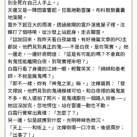
別全死在自己人手上。」
天邊又是一陣悶雷響起，狂風捲動窗簾，布料鼓鼓囊囊
地蕩開。
窗外下起豆大的雨滴，透過敞開的窗戶落進屋子裡。沈
嬋打了個哆嗦，從沙發上站起身，走去關窗。
「話說回來，我昨天看白夜論壇，有好幾篇文章的PO主
都說，他們見到真正的鬼——不是白夜，是在現實。」她
一邊走，一邊好奇問道：「這是有可能的嗎？不會真的
有鬼怪能離開白夜，到現實裡來吧？」
白霜行看了身邊的江綿一眼，輕聲笑笑：「綿綿和秦老
師，不就是厲鬼嗎？」
「那不一樣，妳有『神鬼之家』嘛。」沈嬋聳肩：「發
文裡說，他們見到的鬼魂模樣可怕，和白夜裡的厲鬼差
不多。有人還拍了照片，是鬼魂跟在一個路人背後——」
她話沒說完，忽地愣住，站在窗邊一動也不動。
白霜行覺察出異樣：「怎麼了？」
另一邊，似是感應到什麼，光明神眸色微沉。
「天上……和街上。」沈嬋倒吸一口冷氣，後退兩步：
「出事了！」