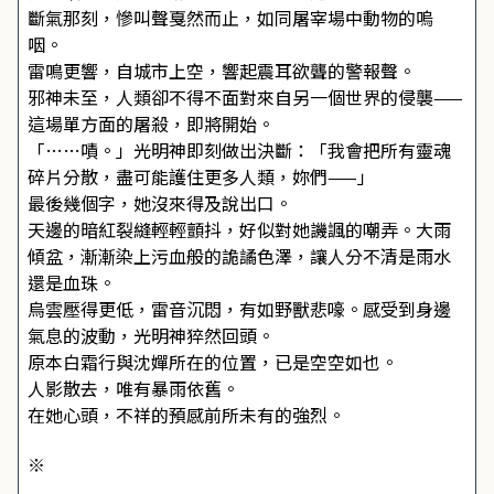
斷氣那刻，慘叫聲戛然而止，如同屠宰場中動物的嗚
咽。
雷鳴更響，自城市上空，響起震耳欲聾的警報聲。
邪神未至，人類卻不得不面對來自另一個世界的侵襲——
這場單方面的屠殺，即將開始。
「……嘖。」光明神即刻做出決斷：「我會把所有靈魂
碎片分散，盡可能護住更多人類，妳們——」
最後幾個字，她沒來得及說出口。
天邊的暗紅裂縫輕輕顫抖，好似對她譏諷的嘲弄。大雨
傾盆，漸漸染上污血般的詭譎色澤，讓人分不清是雨水
還是血珠。
烏雲壓得更低，雷音沉悶，有如野獸悲嚎。感受到身邊
氣息的波動，光明神猝然回頭。
原本白霜行與沈嬋所在的位置，已是空空如也。
人影散去，唯有暴雨依舊。
在她心頭，不祥的預感前所未有的強烈。
※