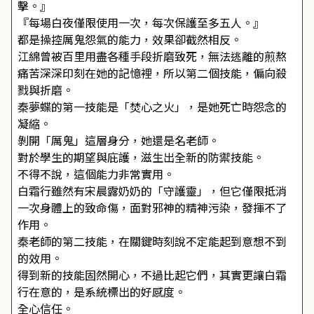
擊。』
『每場白夜僅限使用一次，每次保護至多五人。』
都是操控厲鬼怨氣的能力，效果卻截然相反。
江綿曾被百里用盡各種手段折磨致死，無法逃離的煎熬
痛苦深深印刻在她的記憶裡，所以第二個技能，偏向殺
戮與折磨。
秦夢蝶的第一技能是「焚心之火」，是她死亡時怨念的
凝縮。
剝開「厲鬼」這層身分，她還是名老師。
對於學生的期望與庇護，滋生出全新的防禦技能。
不得不說，這個能力非常實用。
白霜行雖然有宋晨露奶奶的「守護靈」，但它僅限抵消
一次身體上的致命傷，面對邪神的精神污染，發揮不了
作用。
秦老師的第二技能，在關鍵時刻說不定能起到意想不到
的效用。
得到新的技能固然開心，不過比起它們，其實更讓白霜
行在意的，是系統標出的好感度。
全心信任。