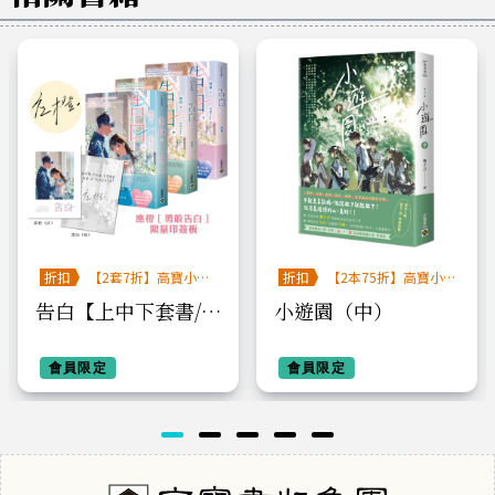
折扣
【2套7折】高寶小說
折扣
【2本75折】高寶小
系列全圖鑑書展
說系列全圖鑑書展
告白【上中下套書/首
小遊園（中）
刷印簽版】官網獨贈
- 應橙［勇敢告白］
會員限定
會員限定
限量印簽板