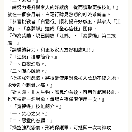
『二、未知。』
『請努力提升與家人的好感度，從而獲取更多技能！』
就在一個多月前，白霜行聽見熟悉的叮咚系統音。
『恭喜挑戰者「白霜行」順利提升好感度，與家人「江
綿」、「秦夢蝶」達成「全心信任」關係。』
『作為獎勵，現已開放「江綿」、「秦夢蝶」第二技
能。』
『請繼續努力，和更多家人友好相處吧！』
『「江綿」技能簡介。』
『一、白夜幻戲。』
『二、噬心蝕骨。』
『操控強烈怨氣，將技能使用對象拉入萬劫不復之地，
永受剖心刺骨之痛。』
『對人類、非人生物、厲鬼均有效，可用作範圍技能，
也可指定一名對象。每場白夜僅限使用一次。』
『「秦夢蝶」技能簡介。』
『一、焚心之火。』
『二、惡靈的眷顧。』
『操控強烈怨氣，形成保護罩，可抵禦一次精神攻