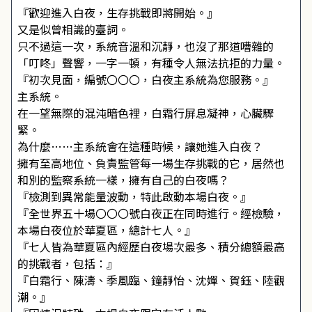
『歡迎進入白夜，生存挑戰即將開始。』
又是似曾相識的臺詞。
只不過這一次，系統音溫和沉靜，也沒了那道嘈雜的
「叮咚」聲響，一字一頓，有種令人無法抗拒的力量。
『初次見面，編號〇〇〇，白夜主系統為您服務。』
主系統。
在一望無際的混沌暗色裡，白霜行屏息凝神，心臟驟
緊。
為什麼……主系統會在這種時候，讓她進入白夜？
擁有至高地位、負責監管每一場生存挑戰的它，居然也
和別的監察系統一樣，擁有自己的白夜嗎？
『檢測到異常能量波動，特此啟動本場白夜。』
『全世界五十場〇〇〇號白夜正在同時進行。經檢驗，
本場白夜位於華夏區，總計七人。』
『七人皆為華夏區內經歷白夜場次最多、積分總額最高
的挑戰者，包括：』
『白霜行、陳濤、季風臨、鐘靜怡、沈嬋、賀鈺、陸觀
潮。』