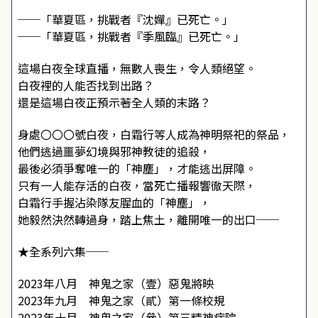
──「華夏區，挑戰者『沈嬋』已死亡。」
──「華夏區，挑戰者『季風臨』已死亡。」
這場白夜全球直播，無數人喪生，令人類絕望。
白夜裡的人能否找到出路？
還是這場白夜正預示著全人類的末路？
身處〇〇〇號白夜，白霜行等人成為神明祭祀的祭品，
他們逃過噩夢幻境與邪神教徒的追殺，
最後必須爭奪唯一的「神塵」，才能逃出屏障。
只有一人能存活的白夜，當死亡播報響徹天際，
白霜行手握沾染隊友腥血的「神塵」，
她毅然決然轉過身，踏上焦土，離開唯一的出口──
★全系列六集──
2023年八月 神鬼之家（壹）惡鬼將映
2023年九月 神鬼之家（貳）第一條校規
2023年十月 神鬼之家（參）第三精神病院