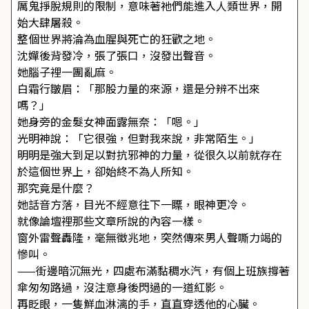
厲鬼掙脫規則的限制，意味著祂們能進入人類世界，開
始大肆屠殺。
整個世界將淪為血腥與死亡的狂歡之地。
沈嬋後背發冷，張了張口，沒發出聲音。
她腦子裡一團亂麻。
白霜行皺眉：「那股力量的來源，還是分辨不出來
嗎？」
她身旁的金髮女神面露無奈：「嗯。」
光明神說：「它很強，但對我來說，非常陌生。」
明明是強大到足以對抗邪神的力量，從很久以前就存在
於這個世界上，卻始終不為人所知。
那究竟是什麼？
她話音方落，目光不經意往下一瞟，眼神更冷。
就像論壇裡那些文章所說的內容一樣。
窗外雷聲轟隆，毫無徵兆地，突然傳來男人聲嘶力竭的
慘叫。
——街邊暗沉無光，四處布滿黏稠水汽，有個上班族撐著
傘匆匆路過，沒注意身後閃過的一道紅影。
再眨眼，一隻鮮血淋漓的手，直直穿透他的心臟。