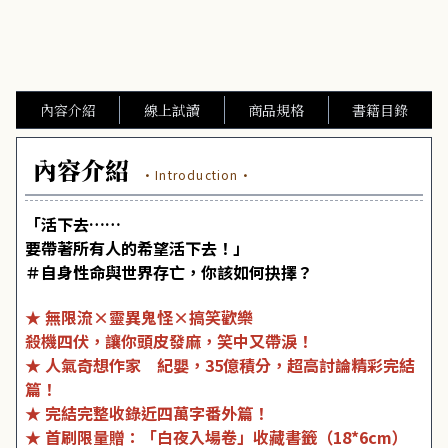
內容介紹
線上試讀
商品規格
書籍目錄
內容介紹
·Introduction·
「活下去……
要帶著所有人的希望活下去！」
＃自身性命與世界存亡，你該如何抉擇？
★ 無限流×靈異鬼怪×搞笑歡樂
殺機四伏，讓你頭皮發麻，笑中又帶淚！
★ 人氣奇想作家 紀嬰，35億積分，超高討論精彩完結
篇！
★ 完結完整收錄近四萬字番外篇！
★ 首刷限量贈：「白夜入場卷」收藏書籤（18*6cm）