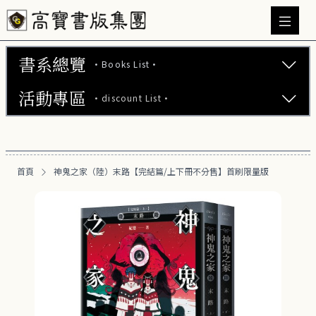
書系總覽
·Books List·
活動專區
·discount List·
文學小說 (737)
心理勵志 (176)
【2本75折】高寶小說系列全圖鑑書展
生活風格 (164)
首頁
神鬼之家（陸）末路【完結篇/上下冊不分售】首刷限量版
【2本7折】高寶小說系列全圖鑑書展
商業財經 (100)
【2套7折】高寶小說系列全圖鑑書展
醫療保健 (55)
【66折】高寶小說系列全圖鑑書展
親子教養 (13)
人文史哲 (73)