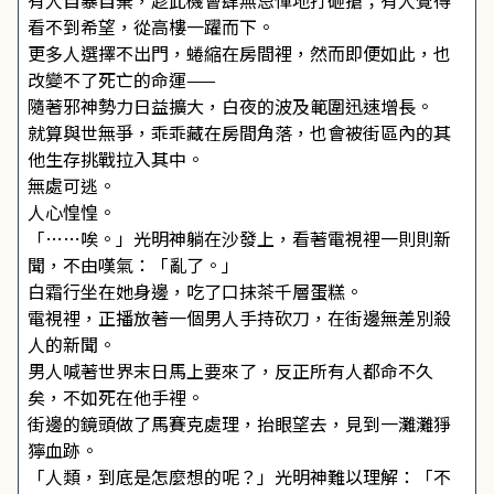
有人自暴自棄，趁此機會肆無忌憚地打砸搶；有人覺得
看不到希望，從高樓一躍而下。
更多人選擇不出門，蜷縮在房間裡，然而即便如此，也
改變不了死亡的命運——
隨著邪神勢力日益擴大，白夜的波及範圍迅速增長。
就算與世無爭，乖乖藏在房間角落，也會被街區內的其
他生存挑戰拉入其中。
無處可逃。
人心惶惶。
「……唉。」光明神躺在沙發上，看著電視裡一則則新
聞，不由嘆氣：「亂了。」
白霜行坐在她身邊，吃了口抹茶千層蛋糕。
電視裡，正播放著一個男人手持砍刀，在街邊無差別殺
人的新聞。
男人喊著世界末日馬上要來了，反正所有人都命不久
矣，不如死在他手裡。
街邊的鏡頭做了馬賽克處理，抬眼望去，見到一灘灘猙
獰血跡。
「人類，到底是怎麼想的呢？」光明神難以理解：「不