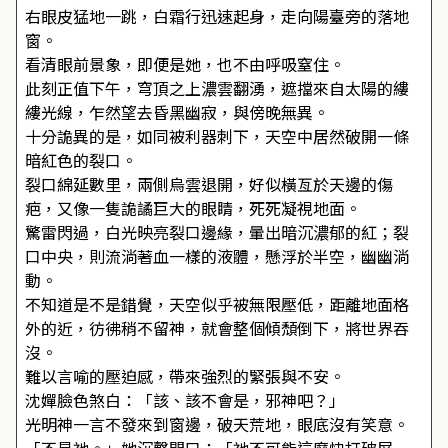
右眼皮猛地一跳，白霜行迅速起身，走向陽臺旁的落地
窗。
看清眼前景象，即便是她，也不由呼吸窒住。
此刻正值下午，穹頂之上濃雲翻湧，遮擋來自太陽的縷
縷光線，乍然望去昏黑幽寂，與傍晚無異。
十分詭異的是，如同被利器刺下，天空中居然破開一條
暗紅色的裂口。
裂口綿延數里，兩側烏雲退開，好似橫亙於天邊的傷
疤，又像一隻詭譎巨大的眼睛，死死凝視地面。
驚雷閃過，白光映亮裂口邊緣，暈出暗沉濃郁的紅；裂
口中央，則流淌著血一樣的液體，懸浮於半空，幽幽淌
動。
不知道是不是錯覺，天空似乎被無限壓低，距離地面格
外的近，彷彿稍不留神，就會整個傾頹倒下，將世界吞
沒。
難以言喻的壓迫感，帶來強烈的緊張與不安。
沈嬋臉色煞白：「該、該不會是，邪神吧？」
光明神一言不發來到窗邊，破天荒地，眼底沒有笑意。