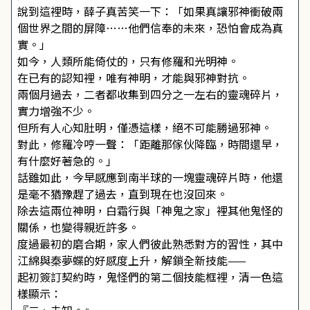
說到這裡時，薛子真苦笑一下：「如果真讓邪神衝破兩
個世界之間的屏障……他們信奉的未來，恐怕會成為真
實。」
如今，人類所能倚仗的，只有修羅和光明神。
在已有的認知裡，唯有神明，才能與邪神對抗。
兩個月過去，二者都收集到四分之一左右的靈魂碎片，
實力增強不少。
但所有人心知肚明，僅憑這樣，絕不可能勝過邪神。
對此，修羅冷哼一聲：「距離那傢伙降臨，時間還早，
有什麼好著急的。」
話雖如此，今早感應到南半球的一塊靈魂碎片時，他還
是毫不猶豫趕了過去，直到現在也沒回來。
除去這兩位神明，白霜行與「神鬼之家」裡其他鬼怪的
關係，也變得親近許多。
度過最初的磨合期，家人們彼此熟悉對方的習性，其中
江綿與秦夢蝶的好感度上升，解鎖全新技能——
起初簽訂契約時，鬼怪們的第二個技能框裡，清一色這
樣顯示：