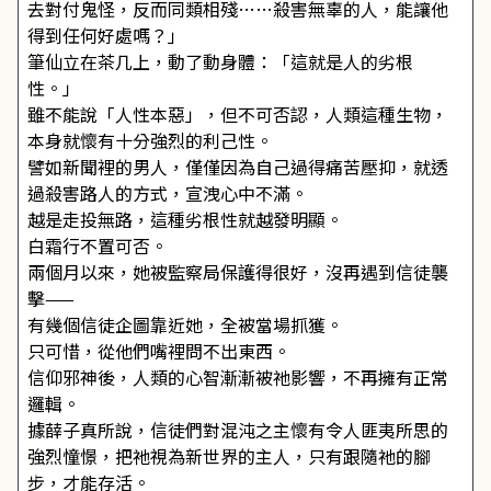
去對付鬼怪，反而同類相殘……殺害無辜的人，能讓他
得到任何好處嗎？」
筆仙立在茶几上，動了動身體：「這就是人的劣根
性。」
雖不能說「人性本惡」，但不可否認，人類這種生物，
本身就懷有十分強烈的利己性。
譬如新聞裡的男人，僅僅因為自己過得痛苦壓抑，就透
過殺害路人的方式，宣洩心中不滿。
越是走投無路，這種劣根性就越發明顯。
白霜行不置可否。
兩個月以來，她被監察局保護得很好，沒再遇到信徒襲
擊——
有幾個信徒企圖靠近她，全被當場抓獲。
只可惜，從他們嘴裡問不出東西。
信仰邪神後，人類的心智漸漸被祂影響，不再擁有正常
邏輯。
據薛子真所說，信徒們對混沌之主懷有令人匪夷所思的
強烈憧憬，把祂視為新世界的主人，只有跟隨祂的腳
步，才能存活。