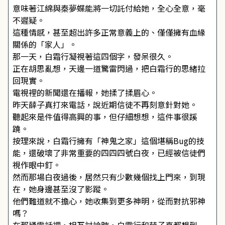
意味著江綿與秦夢蝶能將一切託付給她，全心全意，毫
不遲疑。
這種情感，甚至超出許多正常意義上的、僅僅擁有血緣
關係的「家人」。
那一天，白霜行凝視著這四個字，發呆很久。
正在胡思亂想，天邊一道驚雷閃過，把白霜行的思緒拉
回現實。
電視裡的新聞還在播報，她揉了揉眉心。
昨天薛子真打來電話，說近期信徒不再刻意針對她。
聽起來是件值得高興的事，但仔細想想，這件事很蹊
蹺。
按理來說，白霜行擁有「神鬼之家」這個堪稱Bug的技
能，還破壞了非常重要的四四四號白夜，已經被信徒們
視作眼中釘。
然而那場白夜過後，居然只有少數幾個找上門來，到現
在，她身邊甚至沒了影蹤。
他們難道就不擔心，她收集到更多神明，從而對抗邪神
嗎？