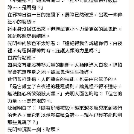
「不是祂。」她沉聲開口：「祂不可能這麼快打破屏
障……是厲鬼。」
在邪神日復一日的摧殘下，屏障已然破損，出現一條條
細小的裂縫。
祂本身沒辦法出來，但體型更小、力量更弱的厲鬼們，
卻能輕鬆穿過縫隙。
光明神的臉色不太好看：「還記得我告訴過你們，白夜
裡，有種與邪神對峙、庇護人類的力量嗎？」
白霜行點頭。
如果沒有那股神祕力量的制衡，人類剛進入白夜，恐怕
就會死無葬身之地，被厲鬼活生生撕碎。
他們曾推測過，人們擁有的技能，也是由它賦予的。
「是它設立了白夜裡的種種規則，讓鬼怪不得不遵守，
無法隨心所欲殘殺人類。」光明人面色晦暗：「但它的
力量……是有限的。」
沈嬋明白了：「隨著屏障被毀，越來越多厲鬼來到我們
的世界，而它難以承載這種負荷……現在已經不能限制
那些鬼魂了？」
光明神沉默一刹，點頭。