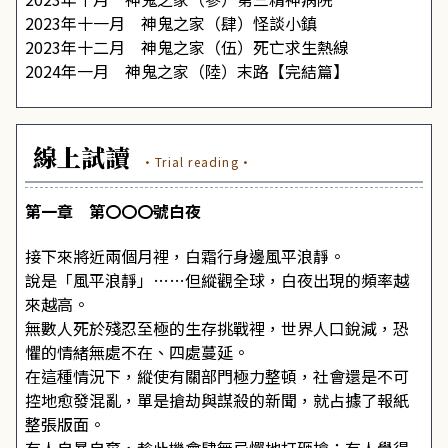
2023年十一月 神鬼之家（肆）怪談小鎮
2023年十二月 神鬼之家（伍）死亡求生熱線
2024年一月 神鬼之家（陸）末路【完結篇】
線上試讀
·Trial reading·
第一章 第〇〇〇號白夜
接下來將近兩個月裡，白霜行身邊風平浪靜。
說是「風平浪靜」……但縱觀全球，白夜出現的頻率越
來越高。
無數人死於殘忍至極的生存挑戰裡，世界人口銳減，恐
懼的情緒無處不在、四處蔓延。
在這種情況下，縱使有關部門極力整頓，社會還是不可
控地愈發混亂，單是搶劫與謀殺的新聞，就占據了報紙
整張版面。