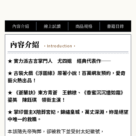
內容介紹
線上試讀
商品規格
書籍目錄
內容介紹
·Introduction·
★ 實力派古言掌門人 尤四姐 經典代表作──
★ 古裝大戲《浮圖緣》原著小說！百萬網友預約，愛奇
藝火熱出品！
★ 《蒼蘭訣》東方青蒼 王鶴棣、《香蜜沉沉燼如霜》
鎏英 陳鈺琪 領銜主演！
★ 掌印督主X陪葬宮妃，錦繡皇城，萬丈深淵，妳是絕望
中唯一的救贖。
本該隨先帝殉葬，卻被救下並受封太妃徽號，