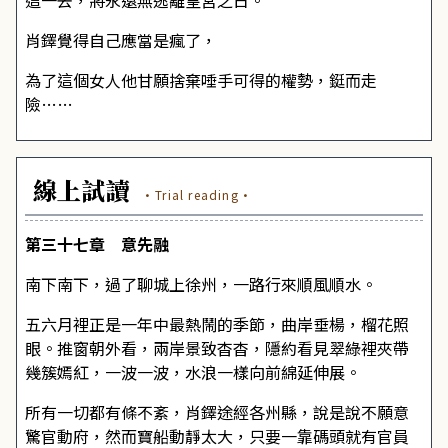
這一去，將永遠無逃離皇宮之日。
肖鐸覺得自己應當是瘋了，
為了這個女人他甘願捨棄唾手可得的權勢，鋌而走
險……
線上試讀
·Trial reading·
第三十七章 意先融
南下南下，過了聊城上徐州，一路行來順風順水。
五六月裡正是一年中最熱鬧的季節，曲岸垂楊，榴花照
眼。推窗朝外看，兩岸景致杳杳，隱約看見翠綠裡夾帶
幾簇嫣紅，一波一波，水浪一樣向前綿延伸展。
所有一切都有條不紊，肖鐸途經各州縣，說是說不願意
驚官動府，然而寶船動靜太大，只要一靠碼頭就有官員