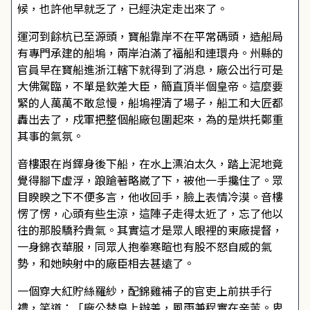
候，也許他早就乏了，已經決定走出來了。
運河到餘杭已至源頭，寶船靠岸不在平常碼頭，造船局
有專門承建的船塢，兩岸泊滿了福船和連環舟。州縣的
官員早在寶船進浙江轄下就得到了消息，廠公出行可是
大佛駕臨，不單是欽差大臣，簡直頂半個皇帝。這麼要
緊的人萬萬不敢怠慢，船塢裡清了場子，船工和大匠都
轟出去了，戍軍把整個船廠包圍起來，為的是烘托鄭重
其事的氣氛。
音樓跟在肖鐸身後下船，在水上漂泊太久，踏上泥地竟
覺得腳下虛浮，踉蹌著略崴了下，被他一手攙住了。眾
目睽睽之下不便多言，他收回手，臉上表情冷漠。音樓
愣了愣，心頭有些生涼，這陣子走得太近了，忘了他以
往的那股驕矜貴氣。其實這才是眾人眼裡的東廠提督，
一身錦衣華服，同眾人抱拳寒暄也有股不怒自威的氣
勢，和她映射中的廠臣相去甚遠了。
一個穿大紅貯絲羅紗，配錦雞補子的官吏上前拱手行
禮，笑道：「廠公替皇上辦差，風雨兼程實在辛苦。卑