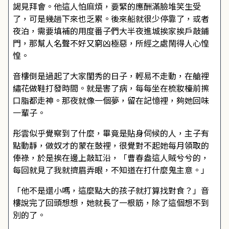
謁見拜會。他這人怕麻煩，要緊的應酬滿臉堆笑生受
了，可是幾趟下來也乏累。後來船就很少停靠了，或者
夜泊，需要填補的用度番子們大半夜進城挨家挨戶敲鋪
門，那幫人名聲不好又窮凶極惡，所經之處鬧得人心惶
惶。
音樓倒是過起了大家閨秀的日子，輕易不走動，在艙裡
繡花做鞋打發時間。就是害了病，每每坐在梳妝檯前擦
口脂都走神。那夜就像一個夢，留在記憶裡，夠她回味
一輩子。
彤雲似乎覺察到了什麼，畢竟是貼身伺候的人，主子有
點動靜，做奴才的蒙在鼓裡，很覺對不起她每月領取的
俸祿，於是挨在邊上敲缸沿，「曹春盎這人賊兮兮的，
每回就見了我就擠眉弄眼，不知道在打什麼鬼主意。」
「他不是還小嗎，這麼點大的孩子就打算找對食？」音
樓說完了回頭想想，她就長了一根筋，除了這個想不到
別的了。