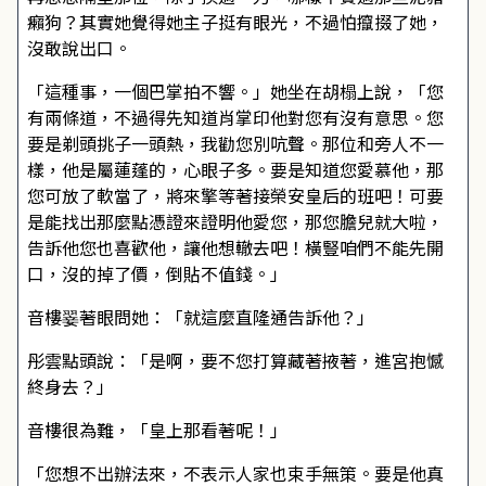
癩狗？其實她覺得她主子挺有眼光，不過怕攛掇了她，
沒敢說出口。
「這種事，一個巴掌拍不響。」她坐在胡榻上說，「您
有兩條道，不過得先知道肖掌印他對您有沒有意思。您
要是剃頭挑子一頭熱，我勸您別吭聲。那位和旁人不一
樣，他是屬蓮蓬的，心眼子多。要是知道您愛慕他，那
您可放了軟當了，將來擎等著接榮安皇后的班吧！可要
是能找出那麼點憑證來證明他愛您，那您膽兒就大啦，
告訴他您也喜歡他，讓他想轍去吧！橫豎咱們不能先開
口，沒的掉了價，倒貼不值錢。」
音樓翣著眼問她：「就這麼直隆通告訴他？」
彤雲點頭說：「是啊，要不您打算藏著掖著，進宮抱憾
終身去？」
音樓很為難，「皇上那看著呢！」
「您想不出辦法來，不表示人家也束手無策。要是他真