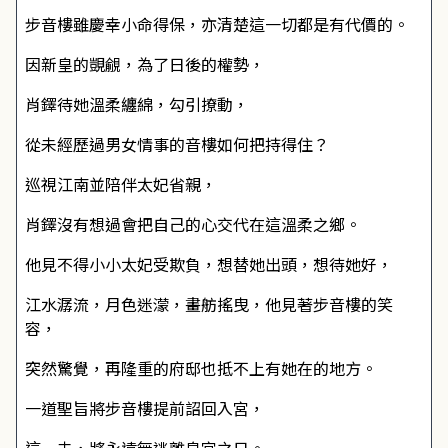
步音樓雖慶幸小命得保，亦清楚這一切都是有代價的。
因新皇的覬覦，為了日後的權勢，
肖鐸待她溫柔纏綿，勾引撩動，
從未經歷過男女情事的音樓如何把持得住？
巡視江南並陪伴太妃省親，
肖鐸沒有想過會把自己的心交代在這溫柔之鄉。
他見不得小小太妃受欺負，想替她出頭，想待她好，
江水潺流，月色迷濛，畫舫搖曳，他見著步音樓的笑
容，
突然驚覺，再隆重的府邸也抵不上有她在的地方。
一道聖旨將步音樓提前詔回入宮，