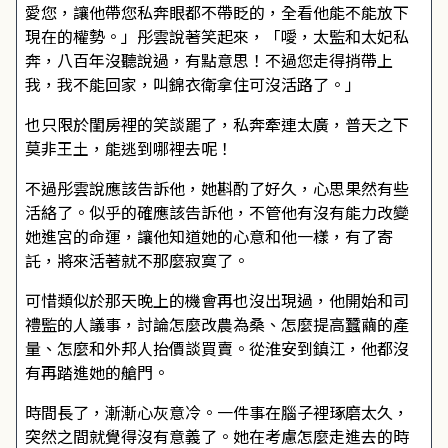
愛您，讓他帶您私奔眼都不帶眨的，全看他能不能放下
現在的權勢。」彤雲說著笑起來，「噯，太監和太妃私
奔，八百年沒聽說過，有點意思！不過您走得捎帶上
我，我不能回家，叫錦衣衛拿住可沒活路了。」
也只限於閨房裡的笑談罷了，私奔牽連太廣，普天之下
莫非王土，能逃到哪裡去呢！
不過彤雲說應該告訴他，她斟酌了好久，心思果然有些
活絡了。似乎的確應該告訴他，不管他有沒有能力改變
她進宮的命運，讓他知道她的心意和他一樣，有了寄
託，將來活著就不那麼寂寞了。
可惜類似於那天晚上的機會再也沒出現過，他開始和司
禮監的人議事，討論怎麼改農為桑、怎麼提高蠶繭的產
量、怎麼和外邦人抬價談買賣。從淮安到鎮江，他都沒
有再踏進她的艙門。
時間長了，漸漸心灰意冷。一件事在腦子裡琢磨太久，
突然之間就覺得沒有意義了。她在考慮怎麼走進去的時