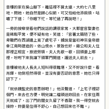
音樓的家在吳山腳下，離這裡不算太遠，大約七八里
地。問她，她自然是歸心似箭，可又怕給他添麻煩，咕
噥了下道：「你眼下忙，等忙過了再說吧！」
一旁的按察使看他們說話的調很家常，大鄴宦官娶妻也
是稀鬆平常，便不疑有他，笑道：「官署太簡陋了些，
卑職們在西湖邊上覓了處宅子，據說是當初神宗皇帝遊
幸江南時建造的，依山傍水，景致也好，廠公和夫人住
那裡正相宜。旅途勞頓，夫人先歇一歇，回頭要上哪
裡，吩咐下來我讓下頭軍門開道，護送夫人前去。」
音樓被他夫人長夫人短叫得很難堪，又不好說什麼。看
肖鐸，他倒坦然得很，並沒有要否認的意思，她也只得
認下了。
「就依魏監史的意思辦吧！」他淡聲道，「上宅子裡認
個門，來去也方便。明兒讓二檔頭送妳回去，在家住兩
天就成了，出了門的閨女久留了不香甜。我一得空就去
接妳，妳要是住得不舒心，自己想回來也不難。」