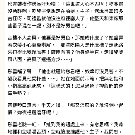
彤雲裝模作樣長吁短嘆：「這世道人心不古啊！乾爹還
沒動靜呢，乾兒子倒想走在前邊。主子，您說肖掌印多
古怪呀，司禮監就他沒往府裡塞人了，他整天和東廠那
些番子混在一處，別不是好男色吧！」
音樓不大高興，他要是好男色，那她成什麼了？她盤弄
著衣帶小心翼翼辯解，「那些陰陽人是什麼樣？走起路
來扭得比我還厲害！廠臣有嗎？他身條筆直，走道兒威
風八面，高興了還邁方步……」
彤雲嗤了聲，「他也就邁給您看吧，奴婢可沒見著。不
過我看見他揭杯蓋……」她在她面前示範，把無名指和
小指高高翹起來，「這樣式的！您見過骨子裡爺們的會
這手勢？」
音樓啞口無言，半天才道：「那又怎麼的？誰沒個小習
慣？妳夜裡還磨牙呢！」
彤雲老臉一紅，「扯到我的短處上來，有意思嗎？我背
地裡和您嚼嚼舌頭，您就這麼維護他？主子，我問您，