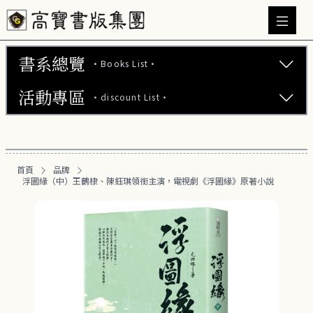
書系總覽
·Books List·
活動專區
·discount List·
文學小說 (737)
心理勵志 (176)
【2本75折】高寶小說系列全圖鑑書展
生活風格 (164)
首頁
品牌
【2本7折】高寶小說系列全圖鑑書展
浮圖緣（中）王鶴棣、陳鈺琪領銜主演，電視劇《浮圖緣》原著小說
商業財經 (100)
【2套7折】高寶小說系列全圖鑑書展
醫療保健 (55)
【66折】高寶小說系列全圖鑑書展
親子教養 (13)
人文史哲 (73)