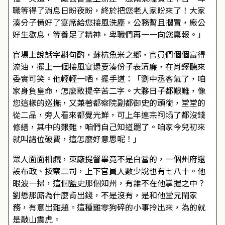
職等得了消息日盼夜盼，終於把您老人家盼來了！大家
湊分子備好了宴席給您接風洗塵，公務暫且擱置，廠公
好生歇息，等養足了精神，卑職們再一一向您稟報。」
官場上說話字斟句酌，蘇杭魚米之鄉，官員們個個富得
流油，擺上一個接風宴還要湊份子表清廉，在肖鐸聽來
委實可笑。他輕輕一哂，擺手道：「劉中丞客氣了，咱
家身負皇命，怎麼敢提辛苦二字。大夥日子都艱難，像
您這樣的巡撫，又兼著都察院副都御史的頭銜，堂堂的
從二品，旁人看來都覺光鮮，可上年連宗祠塌了都沒錢
修繕，其中的艱難，咱們自己知道罷了。咱家今兒初來
就叫諸位破費，這怎麼好意思呢！」
眾人面面相覷，東廠提督畢竟不是白當的，一個州府還
設布政、按察二司，上下官員人數少說也有七八十。他
眼波一掃，這個監史那個知州，有誰不在他掌握之中？
劉懋那廝為什麼肯出錢，不是沒有，是和他堂兄鬧家
務，有意出難題。這種雞零狗碎的小事拎出來，為的就
是敲山震虎。