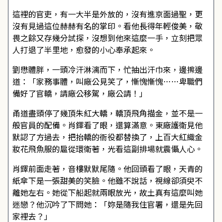
這裡的官吏，有一大半是外放的，沒有進京面過聖，更
沒有見過這位赫赫有名的掌印。看他長得年輕俊美，敬
畏之餘又存幾分試探，沒想到他來這麼一手，立刻把眾
人打退了半里地，愈發的小心奉承起來。
劉懋體胖，一頭冷汗淋漓而下，忙抽出汗巾來，邊擦邊
道：「家務事體，叫廠公見笑了，慚愧慚愧……卑職們
備好了官轎，請廠公移駕，廠公請！」
甬道盡頭停了幾頂朱紅大轎，轎頂飛角描金，並不是一
般官員的配備。肖鐸看了眼，還算滿意。東廠護衛見他
默認了方過去，把抬轎的衙役都替換了，上百大紅織金
妝花飛魚服的扈從環衛著，光看這副排場就震懾人心。
肖鐸前面走著，音樓默默尾隨。他回頭看了眼，天青的
紙傘下是一張甜美的笑臉。他雖不說話，視線卻須臾不
離她左右。她從下船起就兩眼放光，故土真有這麼叫她
迷戀？他沉吟了下問她：「妳是隨我住官署，還是先回
家裡去？」