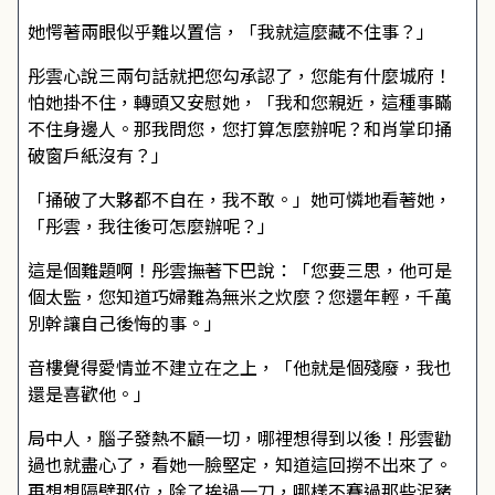
她愕著兩眼似乎難以置信，「我就這麼藏不住事？」
彤雲心說三兩句話就把您勾承認了，您能有什麼城府！
怕她掛不住，轉頭又安慰她，「我和您親近，這種事瞞
不住身邊人。那我問您，您打算怎麼辦呢？和肖掌印捅
破窗戶紙沒有？」
「捅破了大夥都不自在，我不敢。」她可憐地看著她，
「彤雲，我往後可怎麼辦呢？」
這是個難題啊！彤雲撫著下巴說：「您要三思，他可是
個太監，您知道巧婦難為無米之炊麼？您還年輕，千萬
別幹讓自己後悔的事。」
音樓覺得愛情並不建立在之上，「他就是個殘廢，我也
還是喜歡他。」
局中人，腦子發熱不顧一切，哪裡想得到以後！彤雲勸
過也就盡心了，看她一臉堅定，知道這回撈不出來了。
再想想隔壁那位，除了挨過一刀，哪樣不賽過那些泥豬