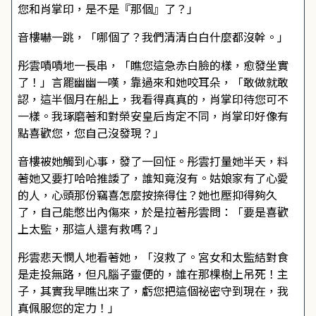
您和肖掌印，是不是『那個』了？」
音樓嚇一跳，「哪個了？我們清清白白什麼都沒幹。」
彤雲嘖嘖地一長串，「瞧您這急赤白臉的樣，愈發坐實
了！」言罷幽幽一嘆，靠過來和她咬耳朵，「敢做就敢
認，這半個月在船上，我看得真真的，肖掌印待您可不
一樣。我琢磨著和對榮安皇后肯定不同，肖掌印好像有
點喜歡您，您自己沒發現？」
音樓被她觸到心事，發了一回怔。彤雲打量她半天，料
著她又要打哈哈推諉了，誰知竟沒有。姑娘家有了心愛
的人，心頭那份竊喜怎麼按捺得住？她也壓抑得夠久
了，自己能憋出內傷來，於是拉著彤雲問：「要是喜歡
上太監，那這人還有救嗎？」
彤雲悲天憫人地看著她，「沒救了。宮女和太監結對食
是走投無路，但凡腦子靈便的，誰在那棵樹上吊死！主
子，其實我早瞧出來了，虧您把這個祕密守到現在，我
真佩服您的定力！」