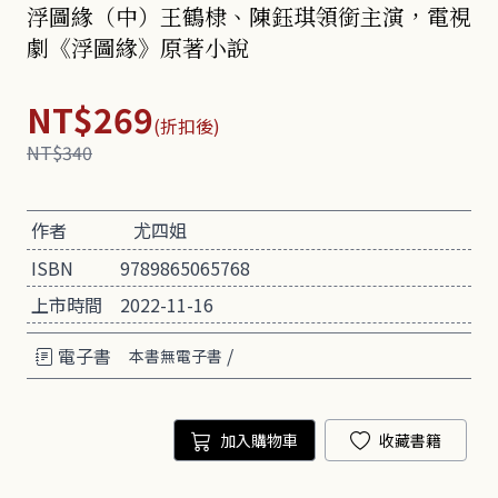
浮圖緣（中）王鶴棣、陳鈺琪領銜主演，電視
劇《浮圖緣》原著小說
NT$269
(折扣後)
NT$340
作者
尤四姐
ISBN
9789865065768
上市時間
2022-11-16
電子書
/
本書無電子書
加入購物車
收藏書籍