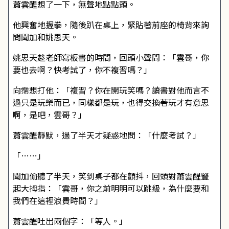
蕭雲醒想了一下，無聲地點點頭。
他興奮地握拳，隨後趴在桌上，緊貼著前座的椅背來詢
問聞加和姚思天。
姚思天趁老師寫板書的時間，回頭小聲問：「雲哥，你
要也去啊？快考試了，你不複習嗎？」
向霈想打他：「複習？你在開玩笑嗎？讀書對他而言不
過只是玩樂而已，同樣都是玩，也得交換著玩才有意思
啊，是吧，雲哥？」
蕭雲醒靜默，過了半天才疑惑地問：「什麼考試？」
「……」
聞加偷聽了半天，笑到桌子都在顫抖，回頭對蕭雲醒豎
起大拇指：「雲哥，你之前明明可以跳級，為什麼要和
我們在這裡浪費時間？」
蕭雲醒吐出兩個字：「等人。」