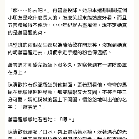
「那……妳去吧。」冉碧靈投降。她原本還想問問這個
小朋友是吃什麼長大的，怎麼笑起來能這麼好看，而且
五官精緻得不像話，小小年紀就占盡風流，說不定她真
的是蕭雲醒的菜。
隔壁班的兩個女生都以為陳清歡在開玩笑，沒想到她真
的朝蕭雲醒走去，順便拿走手邊的粉色保溫瓶。
蕭雲醒才剛盛完飯坐下沒多久，就察覺到有一道陰影罩
在身上。
陳清歡拎著保溫瓶坐到他對面，歪著頭看他，彎彎的馬
尾在她腦後輕輕晃動，那雙貓眼又大又圓，不笑自帶三
分可愛，嫣紅粉嫩的唇上下開闔，慢悠悠地叫出他的名
字：「蕭雲醒？」
蕭雲醒靜靜地看著她：「嗯。」
陳清歡低頭喝了口水，唇上還沾著水痕，泛著漂亮的光