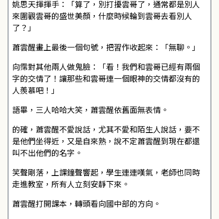
姚思天揮揮手：「算了，別打擾雲哥了，通常都是別人
來圍觀雲哥的盛世美顏，什麼時候輪到雲哥去看別人
了？」
蕭雲醒畫上最後一個句號，把習作收起來：「無聊。」
向霈對其他兩人做鬼臉：「看！我們和雲哥已經有兩個
字的交情了！讓那些和雲哥連一個眼神的交情都沒有的
人羨慕吧！」
語畢，三人哈哈大笑，蕭雲醒依舊面無表情。
的確，蕭雲醒不愛說話，尤其不愛和陌生人說話，要不
是他們坐得近，又是自來熟，說不定蕭雲醒到現在都還
叫不出他們的名字。
笑聲剛落，上課鐘聲響起，學生連連嘆氣，老師也同時
走進教室，所有人立刻安靜下來。
蕭雲醒打開課本，轉頭看向國中部的方向。