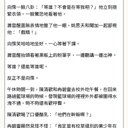
向霈一臉八卦：「等誰？不會是在等我吧？」他立刻捂
緊衣領，一臉驚恐地看著他。
蕭雲醒面無表情地瞥了他一眼，姚思天和聞加一起鄙視
他：「戲精！」
向霈笑哈哈地坐好，一心等著下課。
蕭雲醒抬頭看著黑板上的粉筆字，一邊聽講一邊出神。
等誰？還能等誰呢。
反正不是向霈。
午休時間一到，陳清歡和冉碧靈去校外吃午餐，在回來
路過籃球場的時候，發現籃球場的裡裡外外都被圍得水
洩不通，時不時還有歡呼聲。
陳清歡喝了口優酪乳：「他們在幹嘛啊？」
冉碧靈顯然見怪不怪：「肯定是有校草級別的美少年在