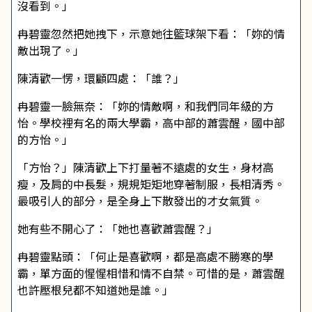
沒看到。」
冉碧靈忽然把她拽下，示意她往籃球架下看：「妳的情
敵出現了。」
陳清歡一愣，環顧四處：「誰？」
冉碧靈一臉無奈：「妳的情敵啊，和我們同年級的方
怡。學校裡有名的兩大學霸，高中部的蕭雲醒，國中部
的方怡。」
「方怡？」陳清歡上下打量著不遠處的女生，身材高
瘦，及肩的中長髮，規規矩矩地穿著制服，長相清秀。
最吸引人的部分，是全身上下散發出的才女氣質。
她有些不開心了：「她也喜歡蕭雲醒？」
冉碧靈點頭：「何止是喜歡啊，都是高處不勝寒的學
霸，單方面的惺惺相惜和情不自禁。可惜的是，蕭雲醒
也許壓根兒都不知道她是誰。」