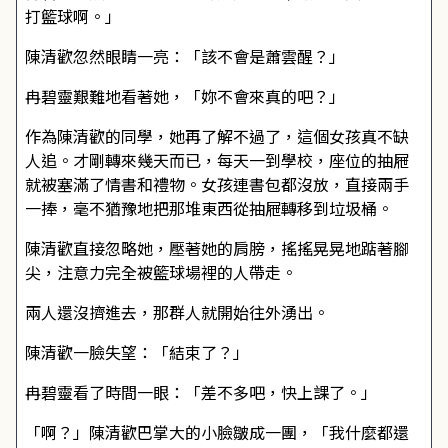
打籃球啊。」
陳清歡忽然眼睛一亮：「該不會是蕭雲醒？」
冉碧靈艱難地看著她，「妳不會來真的吧？」
作為陳清歡的同學，她再了解不過了，這個女孩真不缺
人追。才剛轉來幾天而已，每天一到學校，座位的抽屜
就被塞滿了情書和禮物。女孩連書包都沒放，直接兩手
一捧，毫不猶豫地把那堆東西從抽屜轉移到垃圾桶。
陳清歡直接忽略她，壓著她的肩膀，搖搖晃晃地踮著腳
尖，注意力完全被籃球場裡的人帶走。
兩人還沒擠進去，那群人就開始往外湧出。
陳清歡一臉失望：「結束了？」
冉碧靈看了時間一眼：「差不多吧，快上課了。」
「啊？」陳清歡巴掌大的小臉皺成一團，「我什麼都還