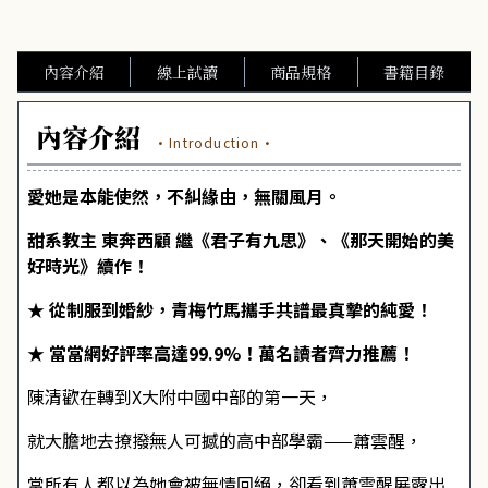
內容介紹
線上試讀
商品規格
書籍目錄
內容介紹
·Introduction·
愛她是本能使然，不糾緣由，無關風月。
甜系教主 東奔西顧 繼《君子有九思》、《那天開始的美
好時光》續作！
★ 從制服到婚紗，青梅竹馬攜手共譜最真摯的純愛！
★ 當當網好評率高達99.9%！萬名讀者齊力推薦！
陳清歡在轉到X大附中國中部的第一天，
就大膽地去撩撥無人可撼的高中部學霸——蕭雲醒，
當所有人都以為她會被無情回絕，卻看到蕭雲醒展露出