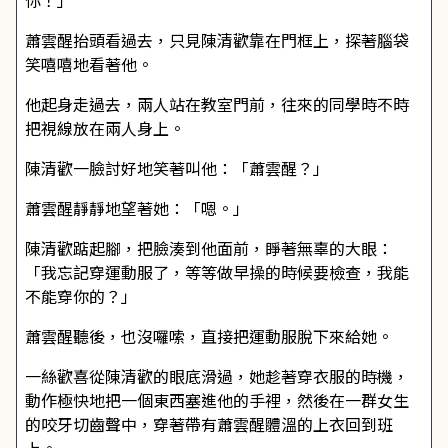
你！」
蕭雲醒抬頭看過去，只見陳清歡靠在門框上，探著腦袋
笑嘻嘻地看著他。
他起身走過去，兩人站在教室門前，往來的同學時不時
把視線放在兩人身上。
陳清歡一臉討好地笑著叫他：「蕭雲醒？」
蕭雲醒靜靜地望著她：「嗯。」
陳清歡踮起腳，把臉湊到他面前，睜著無辜的大眼：
「我忘記穿運動服了，等等做早操的時候要檢查，我能
不能穿你的？」
蕭雲醒聽後，也沒囉嗦，直接把運動服脫下來給她。
一絲歡喜從陳清歡的眼底滑過，她趁著穿衣服的時機，
動作極快地把一個東西塞進他的手裡，然後在一群女生
的咬牙切齒聲中，穿著帶有蕭雲醒體溫的上衣回到班