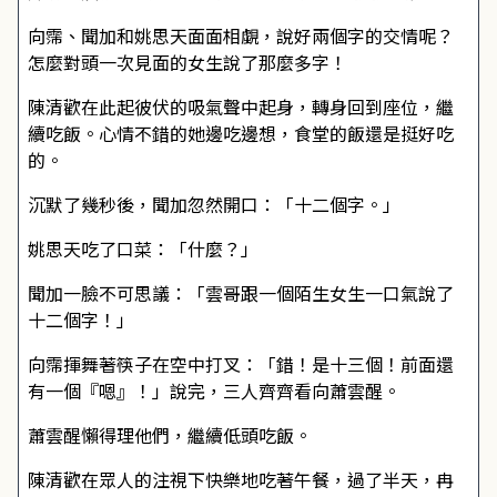
向霈、聞加和姚思天面面相覷，說好兩個字的交情呢？
怎麼對頭一次見面的女生說了那麼多字！
陳清歡在此起彼伏的吸氣聲中起身，轉身回到座位，繼
續吃飯。心情不錯的她邊吃邊想，食堂的飯還是挺好吃
的。
沉默了幾秒後，聞加忽然開口：「十二個字。」
姚思天吃了口菜：「什麼？」
聞加一臉不可思議：「雲哥跟一個陌生女生一口氣說了
十二個字！」
向霈揮舞著筷子在空中打叉：「錯！是十三個！前面還
有一個『嗯』！」說完，三人齊齊看向蕭雲醒。
蕭雲醒懶得理他們，繼續低頭吃飯。
陳清歡在眾人的注視下快樂地吃著午餐，過了半天，冉