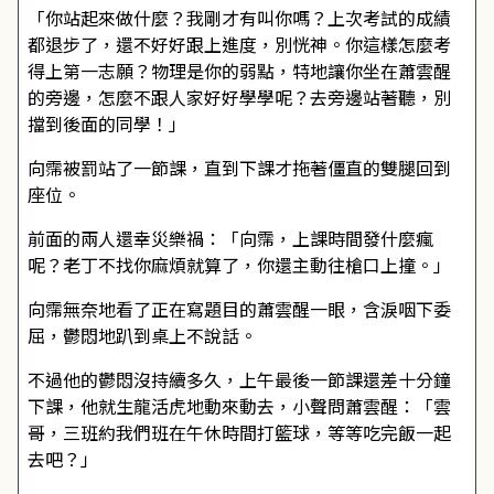
「你站起來做什麼？我剛才有叫你嗎？上次考試的成績
都退步了，還不好好跟上進度，別恍神。你這樣怎麼考
得上第一志願？物理是你的弱點，特地讓你坐在蕭雲醒
的旁邊，怎麼不跟人家好好學學呢？去旁邊站著聽，別
擋到後面的同學！」
向霈被罰站了一節課，直到下課才拖著僵直的雙腿回到
座位。
前面的兩人還幸災樂禍：「向霈，上課時間發什麼瘋
呢？老丁不找你麻煩就算了，你還主動往槍口上撞。」
向霈無奈地看了正在寫題目的蕭雲醒一眼，含淚咽下委
屈，鬱悶地趴到桌上不說話。
不過他的鬱悶沒持續多久，上午最後一節課還差十分鐘
下課，他就生龍活虎地動來動去，小聲問蕭雲醒：「雲
哥，三班約我們班在午休時間打籃球，等等吃完飯一起
去吧？」