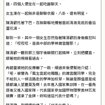
錯，四個人便坐在一起吃飯聊天。
女生湊在一起無非是聊聊衣服、八卦，還有明星。
陳清歡托著下巴，百無聊賴地攪著面前清澈見底的番茄
蛋花湯。
聊到一半，其中一個女生忽然指著陳清歡的身後瘋狂叫
道：「哎哎哎，是高中部的學神蕭雲醒耶！」
陳清歡一聽到那三個字後瞬間打起精神，立刻把腰直，
順著她的視線看過去。
冉碧靈被她的反應嚇了一跳，緩過來後便幫她介紹：
「喏，被譽為『風生雲起他獨醒』的蕭雲醒同學，完全
不給別人一條活路走的學神加校草，無論是顏值還是成
績都讓人望塵莫及啊！去年進入國家集訓隊，在一番角
逐後又進入國家隊，代表國家參加國際物理學奧林匹克
競賽，還拿了金牌。妳知道這代表什麼嗎？」