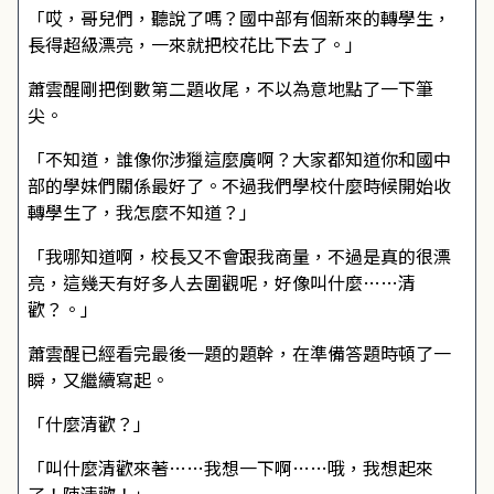
「哎，哥兒們，聽說了嗎？國中部有個新來的轉學生，
長得超級漂亮，一來就把校花比下去了。」
蕭雲醒剛把倒數第二題收尾，不以為意地點了一下筆
尖。
「不知道，誰像你涉獵這麼廣啊？大家都知道你和國中
部的學妹們關係最好了。不過我們學校什麼時候開始收
轉學生了，我怎麼不知道？」
「我哪知道啊，校長又不會跟我商量，不過是真的很漂
亮，這幾天有好多人去圍觀呢，好像叫什麼……清
歡？。」
蕭雲醒已經看完最後一題的題幹，在準備答題時頓了一
瞬，又繼續寫起。
「什麼清歡？」
「叫什麼清歡來著……我想一下啊……哦，我想起來