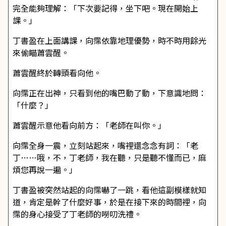
完全能夠理解：「下次要記得，坐下吧。現在開始上
課。」
丁書盈在上面講課，向霈依靠地理優勢，時不時用餘光
來偷瞄蕭雲醒。
蕭雲醒終於轉頭看向他。
向霈正在出神，只看到他的嘴巴動了動，下意識地問：
「什麼？」
蕭雲醒示意他看向前方：「老師在叫你。」
向霈全身一震，立刻站起來，嘴裡還念念有詞：「老
丁……哦，不，丁老師，我在聽，只是聽不懂而已，麻
煩您再說一遍。」
丁書盈被突然站起的向霈嚇了一跳，看他這副模樣就知
道，肯定是幹了什麼好事，於是在接下來的時間裡，向
霈的身心接受了丁老師的嘮叨洗禮。