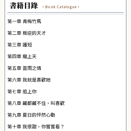
書籍目錄
·Book Catalogue·
第一章
青梅竹馬
第二章
叛逆的天才
第三章
護短
第四章
寵上天
第五章
雲雨之情
第六章
我就是喜歡她
第七章
追上你
第八章
藏都藏不住，叫喜歡
第九章
夏日的怦然心動
第十章
我很甜，你嘗嘗看？