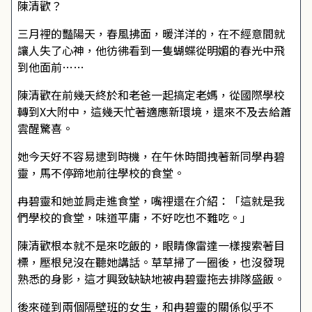
陳清歡？
三月裡的豔陽天，春風拂面，暖洋洋的，在不經意間就
讓人失了心神，他彷彿看到一隻蝴蝶從明媚的春光中飛
到他面前……
陳清歡在前幾天終於和老爸一起搞定老媽，從國際學校
轉到X大附中，這幾天忙著適應新環境，還來不及去給蕭
雲醒驚喜。
她今天好不容易逮到時機，在午休時間拽著新同學冉碧
靈，馬不停蹄地前往學校的食堂。
冉碧靈和她並肩走進食堂，嘴裡還在介紹：「這就是我
們學校的食堂，味道平庸，不好吃也不難吃。」
陳清歡根本就不是來吃飯的，眼睛像雷達一樣搜索著目
標，壓根兒沒在聽她講話。草草掃了一圈後，也沒發現
熟悉的身影，這才興致缺缺地被冉碧靈拖去排隊盛飯。
後來碰到兩個隔壁班的女生，和冉碧靈的關係似乎不