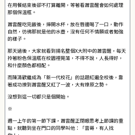
在用餐結束後卻不打算離開，等著看蕭雲醒會如何處理
那個保溫瓶。
蕭雲醒吃完飯後，擰開水杯，放在唇邊喝了一口，動作
自然，彷彿那就是他的水壺，沒有任何不情願或者勉強
的樣子。
那天過後，大家就看到揚名整個X大附中的蕭雲醒，每天
拎著粉色保溫瓶在校園裡晃蕩，不得不說，人長得好，
和什麼顏色都相配。
而陳清歡繼成為「新一代校花」的話題紅遍全校後，靠
著成功撩到蕭雲醒又紅了一波，大有燎原之勢。
沒想到這一切都只是個開始。
※
週一上午的第一節下課，蕭雲醒正閉眼思考上節課的重
點，就聽到坐在門口的同學叫他：「雲哥，有人找