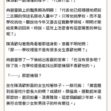
陳清歡一副懵懂的樣子：「代表什麼？」
冉碧靈臉上的豔羨頗為明顯：「代表他已經穩穩地把前
二志願的保送名額收入囊中了，只等他挑學校，而不是
學校挑他。聽說他今年又要去征戰數學領域，明明才剛
結束集訓回來。妳說，這世上怎麼會有這麼厲害的神仙
呢？」
陳清歡勾著唇角看著那道身影，意義不明地問：
「那……學校裡是不是有很多女生喜歡他啊？」
冉碧靈想了一下後給出客觀的答案：「也沒有很多吧？
除了我，在學校還是能找出那麼幾個不喜歡他的。」
「……」那麼幾個？
坐在陳清歡對面的女生咬著筷子，一臉花痴：「蕭雲醒
到底是吃什麼長大的啊？成績好，顏值高，運動起來還
那麼帥，眉目如畫、清貴雅致，這麼個翩翩少年郎，完
美符合懷春少女對男孩子的所有嚮往。」