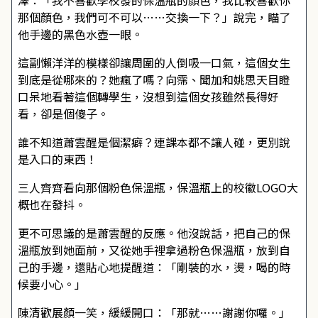
澤：「我不喜歡學校發的保溫瓶的顏色，我比較喜歡你
那個顏色，我們可不可以……交換一下？」說完，瞄了
他手邊的黑色水壺一眼。
這副懶洋洋的模樣卻讓周圍的人倒吸一口氣，這個女生
到底是從哪來的？她瘋了嗎？向霈、聞加和姚思天目瞪
口呆地看著這個轉學生，沒想到這個女孩雖然長得好
看，卻是個傻子。
誰不知道蕭雲醒是個潔癖？連課本都不讓人碰，更別說
是入口的東西！
三人齊齊看向那個粉色保溫瓶，保溫瓶上的校徽LOGO大
概也在發抖。
更不可思議的是蕭雲醒的反應。他沒說話，把自己的保
溫瓶放到她面前，又從她手裡拿過粉色保溫瓶，放到自
己的手邊，還貼心地提醒道：「剛裝的水，燙，喝的時
候要小心。」
陳清歡展顏一笑，緩緩開口：「那就……謝謝你囉。」