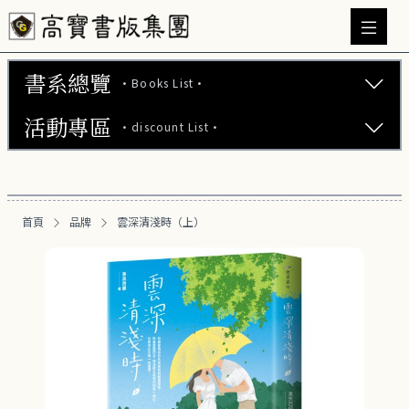
書系總覽
·Books List·
活動專區
·discount List·
文學小說 (737)
心理勵志 (176)
【2本75折】高寶小說系列全圖鑑書展
生活風格 (163)
首頁
品牌
雲深清淺時（上）
【2本7折】高寶小說系列全圖鑑書展
商業財經 (101)
【2套7折】高寶小說系列全圖鑑書展
醫療保健 (54)
【66折】高寶小說系列全圖鑑書展
親子教養 (14)
人文史哲 (74)