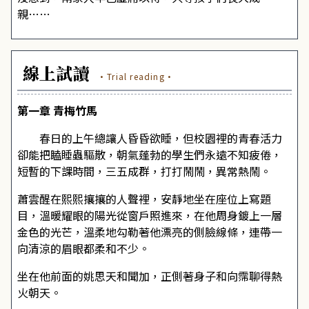
親……
線上試讀
·Trial reading·
第一章 青梅竹馬
春日的上午總讓人昏昏欲睡，但校園裡的青春活力
卻能把瞌睡蟲驅散，朝氣蓬勃的學生們永遠不知疲倦，
短暫的下課時間，三五成群，打打鬧鬧，異常熱鬧。
蕭雲醒在熙熙攘攘的人聲裡，安靜地坐在座位上寫題
目，溫暖耀眼的陽光從窗戶照進來，在他周身鍍上一層
金色的光芒，溫柔地勾勒著他漂亮的側臉線條，連帶一
向清涼的眉眼都柔和不少。
坐在他前面的姚思天和聞加，正側著身子和向霈聊得熱
火朝天。