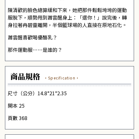
陳清歡的臉色總算緩和下來，她把那件鬆鬆垮垮的運動
服脫下，順勢甩到蕭雲醒身上：「還你！」說完後，轉
身拉著冉碧靈離開，半個籃球場的人直接在原地石化。
蕭雲醒喜歡喝優酪乳？
那件運動服……是誰的？
商品規格
·Specification·
尺寸（公分）14.8*21*2.35
開本 25
頁數 368