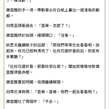
了！陳清歡！」
蕭雲醒的手一滑，帶動筆尖在白紙上畫出一道淺長的劃
痕。
向霈歪頭看過去：「雲哥，怎麼了？」
蕭雲醒終於抬頭，緩緩開口：「沒事。」
姚思天繼續剛才的話題：「那我們等等也去看看吧。說
起來，校花已經夠漂亮了，比校花還好看的話，到底有
多驚艷？」
「比校花還好看，那跟校草比呢？」聞加笑嘻嘻地對蕭
雲醒擠眉弄眼。
蕭雲醒置若罔聞，低頭繼續解題。
向霈也湊熱鬧：「雲哥，雲哥，我們一起去看看吧？」
蕭雲醒吐了兩個字：「不去。」