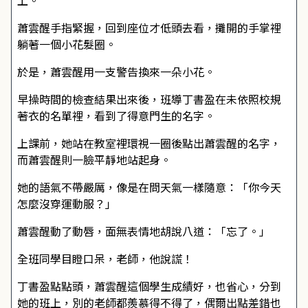
上。
蕭雲醒手指緊握，回到座位才低頭去看，攤開的手掌裡
躺著一個小花髮圈。
於是，蕭雲醒用一支警告換來一朵小花。
早操時間的檢查結果出來後，班導丁書盈在未依照校規
著衣的名單裡，看到了得意門生的名字。
上課前，她站在教室裡環視一圈後點出蕭雲醒的名字，
而蕭雲醒則一臉平靜地站起身。
她的語氣不帶嚴厲，像是在問天氣一樣隨意：「你今天
怎麼沒穿運動服？」
蕭雲醒動了動唇，面無表情地胡說八道：「忘了。」
全班同學目瞪口呆，老師，他說謊！
丁書盈點點頭，蕭雲醒這個學生成績好，也省心，分到
她的班上，別的老師都羨慕得不得了，偶爾出點差錯也