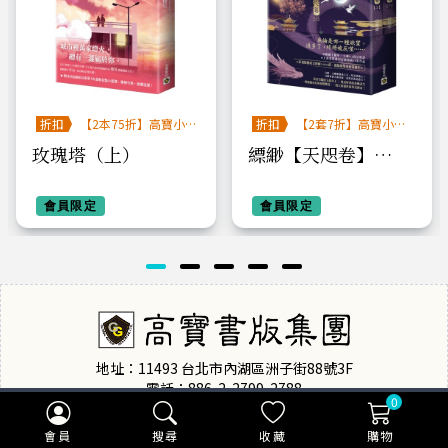
折扣
【2本75折】高寶小
折扣
【2套7折】高寶小說
說系列全圖鑑書展
系列全圖鑑書展
玫瑰塔（上）
縹緲【天咫卷】
（上）（下）套書不
會員限定
分售
會員限定
地址：11493 台北市內湖區洲子街88號3F
電話：886-2-2799-2788
0
傳真：886-2-2799-0909
會員
搜尋
收藏
購物