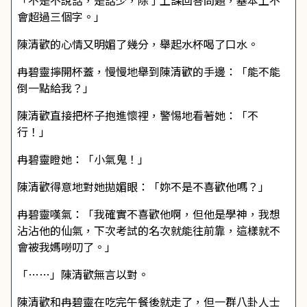
「不是不說話，是話少，除了上課回答問題，基本上不
會超過三個字。」
陳清歡的心情又明媚了幾分，舉起水杯喝了口水。
冉碧靈擰開杯蓋，慢慢地舉到陳清歡的手邊：「能不能
倒一點給我？」
陳清歡直接把杯子抱進懷裡，警惕地看著她：「不
行！」
冉碧靈瞪她：「小氣鬼！」
陳清歡得意地對她拋媚眼：「妳不是不喜歡他嗎？」
冉碧靈嘆氣：「我確實不喜歡他啊，但他是學神，我想
沾沾他的仙氣，下次考試的名次就能往前靠，這樣就不
會被我媽嘮叨了。」
「……」陳清歡無言以對。
陳清歡和冉碧靈在吃完午餐後就走了，但一群八卦人士