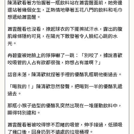
陳清歡看著方怡握著一瓶飲料站在蕭雲醒面前，她旁邊
還站著幾個女生，正熱情地舉著五花八門的飲料和毛巾
想遞給蕭雲醒。
蕭雲醒看也沒看，撩起球衣的下擺擦拭汗水，露出的腹
肌線條隱約可見，在陽光下散發著令人臉紅心跳的水
光。
冉碧靈被她臉上的猙獰嚇了一跳：「別咬了，據說喜歡
咬吸管的人占有欲都很強，妳想占有誰啊？」
話音未落，陳清歡就捏著手裡的優酪乳瓶朝他衝過去。
「喝我的！」陳清歡忽然發聲，把喝到一半的優酪乳遞
過去。
那瓶小猴子造型的優酪乳突然出現在一堆運動飲料中，
顯得特別違和。
蕭雲醒看著被咬得慘不忍睹的吸管，伸手接過，低頭吸
了幾口後，回身扔到不遠處的垃圾桶裡。