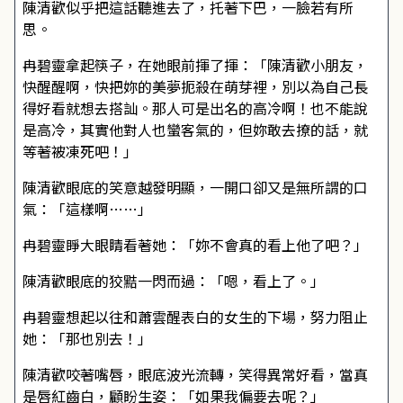
陳清歡似乎把這話聽進去了，托著下巴，一臉若有所
思。
冉碧靈拿起筷子，在她眼前揮了揮：「陳清歡小朋友，
快醒醒啊，快把妳的美夢扼殺在萌芽裡，別以為自己長
得好看就想去搭訕。那人可是出名的高冷啊！也不能說
是高冷，其實他對人也蠻客氣的，但妳敢去撩的話，就
等著被凍死吧！」
陳清歡眼底的笑意越發明顯，一開口卻又是無所謂的口
氣：「這樣啊……」
冉碧靈睜大眼睛看著她：「妳不會真的看上他了吧？」
陳清歡眼底的狡黠一閃而過：「嗯，看上了。」
冉碧靈想起以往和蕭雲醒表白的女生的下場，努力阻止
她：「那也別去！」
陳清歡咬著嘴唇，眼底波光流轉，笑得異常好看，當真
是唇紅齒白，顧盼生姿：「如果我偏要去呢？」