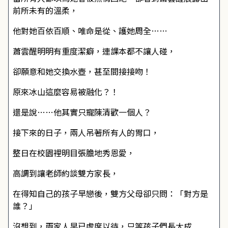
前所未有的溫柔，
他對她百依百順、唯命是從、護她周全……
蕭雲醒明明有重度潔癖，連課本都不讓人碰，
卻願意和她交換水壺，甚至間接接吻！
原來冰山這麼容易被融化？！
還是說……他其實只寵陳清歡一個人？
接下來的日子，兩人吊著所有人的胃口，
整日在校園裡明目張膽地秀恩愛，
高調到讓老師約談雙方家長，
在得知自己的孩子早戀後，雙方父母卻只問：「對方是
誰？」
沒想到，兩家人早已虛席以待，只等孩子們長大成