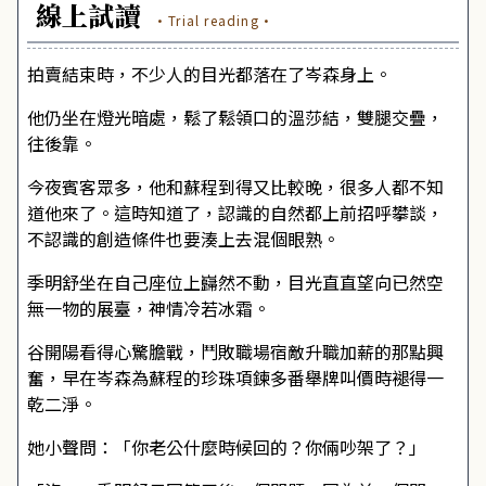
線上試讀
·Trial reading·
拍賣結束時，不少人的目光都落在了岑森身上。
他仍坐在燈光暗處，鬆了鬆領口的溫莎結，雙腿交疊，
往後靠。
今夜賓客眾多，他和蘇程到得又比較晚，很多人都不知
道他來了。這時知道了，認識的自然都上前招呼攀談，
不認識的創造條件也要湊上去混個眼熟。
季明舒坐在自己座位上巋然不動，目光直直望向已然空
無一物的展臺，神情冷若冰霜。
谷開陽看得心驚膽戰，鬥敗職場宿敵升職加薪的那點興
奮，早在岑森為蘇程的珍珠項鍊多番舉牌叫價時褪得一
乾二淨。
她小聲問：「你老公什麼時候回的？你倆吵架了？」