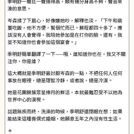
季明舒一聲比一聲揚得高，頗有幾分身高不夠，聲音來
湊的意思。
岑森揉了下眉心，好像嫌她吵，解釋也淡，「下午和裴
董吃飯，他不方便，幫個忙而已。蘇程都四十多了，應
該沒有人會覺得，我陪她參加是在打你的臉。還有，我
並不知道你也會參加這個宴會。」
季明舒簡單翻譯了一下——哦，誰知道你也在，我又不關
注你，你是誰？
這大概就是季明舒最討厭岑森的一點，不把任何人任何
事放在眼裡，總是理智冷靜，或者說，總是冷漠。
她是花團錦簇眾星捧月的鮮活，本就最難忍受不以她為
世界中心的漠視。
話題無疾而終，洗澡的時候，季明舒還閉眼在想：如果
能結束這種喪偶式婚姻，她願意五年之內沒有性生活。
＊