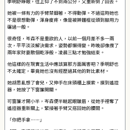
季明舒睜眼，往上仰了不到兩公分，又重新倒了回去。
她被一條有力的手臂禁錮著，不得動彈。不過這時她也
不是很想動彈，渾身痠疼，像是被擀麵棍從頭到腳用力
碾過一般。
很奇怪，岑森不是重欲的人，以前一個月差不多一兩
次，平平淡淡解決需求，姿勢都懶得變。昨晚卻像攢了
兩年家財要散個乾淨般，凌晨三點才勉強結束。
他這樣的在現實生活中應該算那方面厲害吧？季明舒也
不太確定，畢竟她也沒有經歷過其他的對比素材。
她胡思亂想了會兒，又伸手在床頭櫃上摸索。摸到遙控
器，她按了下窗簾開關。
可窗簾才開小半，岑森便半瞇起眼皺眉，從她手裡奪了
遙控器重新關上，緊接著手臂又搭回她的腰間。
「你把手拿……」