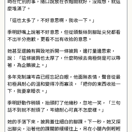
時在忙別的事，隨口說放在衣帽間就好，沒成想，就這
麼堆滿了。
「這也太多了，不好意思啊，我收一下。」
季明舒嘴上說著不好意思，但從頭髮絲到腳趾尖兒都看
不出半分抱歉，更看不出有收拾的意思。
她甚至還饒有興致地拆開一條披肩，邊打量邊思索，
說：「這條披肩也太厚了，什麼時候去南極倒是可以帶
著，為企鵝披上。」
多年克制讓岑森已經忘記白眼，他面無表情，聲音從最
初極具耐心的溫和變得冷而寡淡，「把你的東西收拾一
下，我要拿睡衣。」
季明舒動作稍頓，抬頭盯了他幾秒，忽地一笑，「三句
話不到就不耐煩了，岑總耐心可真不怎麼樣。」
她的手落下來，披肩蓋住細白的腳踝。下一秒，她又探
出腳尖，沿著他的踝關節緩緩往上，吊在小腿內側輕輕