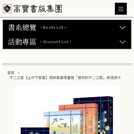
書系總覽
·Books List·
活動專區
·discount List·
文學小說 (737)
心理勵志 (176)
【2本75折】高寶小說系列全圖鑑書展
生活風格 (164)
首頁
【2本7折】高寶小說系列全圖鑑書展
不二之臣【上中下套書】首刷套書限量贈「做你的不二之臣」浪漫透卡
商業財經 (100)
【2套7折】高寶小說系列全圖鑑書展
醫療保健 (55)
【66折】高寶小說系列全圖鑑書展
親子教養 (13)
人文史哲 (73)