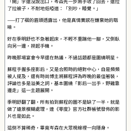
「開」字還沒說出口，岑森先一步將手收了回去，還拉
了拉被子，不耐地低啞道：「別吵，睡覺。」
——打了褶的眉頭透露出，他是真情實感在嫌棄她的聒
噪。
好在季明舒也不急著起床，不輕不重踹他一腳，又側臥
向另一邊，撈起手機。
昨晚那場宴會今早還在熱議，不過話題都是圍繞明星。
蘇程手握多座影后，又是合照時的絕對中心，自是頻頻
被人提及，還有時尚博主將蘇程評為昨晚的最佳著裝，
評論也多是溢美之詞，基本圍繞「影后一出手，野雞靠
邊走」這一主題展開。
季明舒翻了翻，所有拍到蘇程的圖不是缺了一半，就是
做了遠景模糊處理，連《零度》官方社群帳號發佈的影
片也是如此。
這倒不算稀奇，畢竟岑森在大眾視線裡一向隱身。