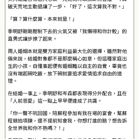
破天荒地主動退讓了一步，「好了，這次算我不對。」
「算？算什麼算，本來就是！」
季明舒剛剛壓制下去的火氣又被「我懶得和你計較」的
直男式讓步撩了起來。
兩人婚姻本就是雙方家庭利益最大化的選擇，雖然對他
倆來說，結婚對象都不是那麼稱心如意，但這種家庭出
生的小孩，自懂事起便有婚姻難以自主的自覺，畢竟也
沒有端起碗吃飯，放下碗就要追求愛情追求自由的道
理。
在結婚一事上，季明舒和岑森都表現得分外配合，且在
「人前恩愛」這一點上早早便達成了共識。
「你一聲不吭回國，陪蘇程參加有我在場的宴會，幫蘇
程競拍項鍊，還不提前知會我，你想打誰的臉？想告訴
全世界我和你不熟嗎？！」