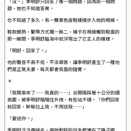
「沒。」季明舒只回答了後一個問題，因為前一個問
題，她也不知道答案。
也不知過了多久，有一雙黑色皮鞋緩緩步入她的視線。
鞋款眼熟，繫帶方式獨一無二，幾乎在視線觸到鞋面的
那一瞬間，季明舒腦海中就浮現出了它主人的模樣。
「明舒，回家了。」
他的聲音不高不低，平淡尋常，讓季明舒產生了一種他
們是正常夫妻、每天都會見面的錯覺。
＊
「我開車來了……我真的……」谷開陽踩著十公分的細
高跟，被季明舒暗暗往外拽，有些站不穩，「你們回家
就回家，幹嘛拉上我，不用送我……」
「要送你。」
季明舒冷冷覷過去，將她剩餘的話全都堵在了嗓子眼