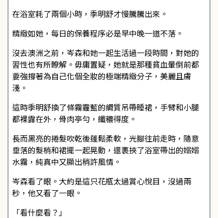
在浴室耗了兩個小時，季明舒才慢騰騰出來。
精緻如她，每日的保養程序必是早中晚一道不落。
沒去澳洲之前，岑森和她一起生活過一段時間，對她的
習性也有所瞭解。毋庸置疑，她就是那種貧血暈倒前都
要強撐著為自己化個全妝的極端精緻分子，美麗且膚
淺。
這時季明舒換了條霧霾藍的綢質吊帶睡裙，手臂和小腿
都裸露在外，骨肉亭勻，纖穠得度。
長而黑亮的捲髮吹乾後蓬鬆柔軟，光腳往前走時，隨意
垂落的髮梢和裙擺一起晃動，還裹挾了浴室帶出的嫋嫋
水霧，純真中又顯出稍許風情。
岑森看了眼。大約是這只花瓶太過賞心悅目，沒過兩
秒，他又看了一眼。
「看什麼看？」