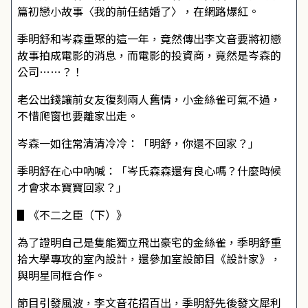
篇初戀小故事〈我的前任結婚了〉，在網路爆紅。
季明舒和岑森重聚的這一年，竟然傳出李文音要將初戀
故事拍成電影的消息，而電影的投資商，竟然是岑森的
公司……？！
老公出錢讓前女友復刻兩人舊情，小金絲雀可氣不過，
不惜爬窗也要離家出走。
岑森一如往常清清冷冷：「明舒，你還不回家？」
季明舒在心中吶喊：「岑氏森森還有良心嗎？什麼時候
才會求本寶寶回家？」
▋《不二之臣（下）》
為了證明自己是隻能獨立飛出豪宅的金絲雀，季明舒重
拾大學專攻的室內設計，還參加室設節目《設計家》，
與明星同框合作。
節目引發風波，李文音花招百出，季明舒先後發文犀利