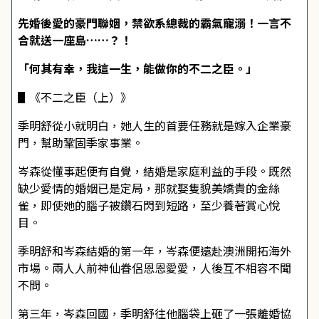
先婚後愛的豪門聯姻，禁欲系總裁的霸氣寵溺！一言不
合就送一座島……？！
「何其有幸，我這一生，能做你的不二之臣。」
▋《不二之臣（上）》
季明舒從小就明白，她人生的首要任務就是嫁入企業豪
門，幫助鞏固季家事業。
岑森從懂事起便有自覺，結婚是家庭利益的手段。既然
缺少愛情的婚姻已是定局，那就娶隻貌美嬌貴的金絲
雀，即使她的腦子被鑽石閃到短路，至少養著賞心悅
目。
季明舒和岑森結婚的第一年，岑森便遠赴澳洲開拓海外
市場。兩人人前神仙眷侶恩恩愛愛，人後互不相容不聞
不問。
第三年，岑森回國，季明舒往他腦袋上砸了一張離婚協