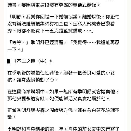
議書，妄圖結束這段沒有尊嚴的喪偶式婚姻。
「明舒，我幫你回憶一下婚前協議，離婚以後，你恐怕
沒有辦法繼續搜集稀有柏金包、坐私人飛機去巴黎看
秀、眼都不眨買下十五克拉藍寶鑽戒……」
「等等，」季明舒已經清醒，「我覺得……我還能再忍
一下。」
▋《不二之臣（中）》
在季明舒的嬌蠻任性背後，躲著一個善良可愛的小女
孩，讓岑森悄悄動了心。
在這段商業聯姻中，如果一無所有季明舒就會拋棄他，
那他只要永遠有錢，她便能鮮活又真實地屬於他。
正當季明舒與岑森之間緩緩升溫，卻有朵白蓮花陰魂不
散。
季明舒和岑森結婚的第一年，岑森的前女友李文音寫了