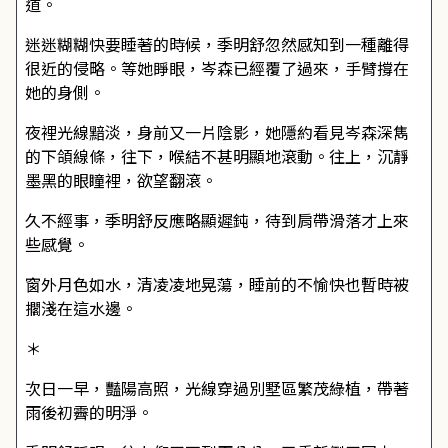
道。
迷迷糊糊快要睡著的時候，季明舒忽然感知到一種離得
很近的侵略。等她睜眼，岑森已經覆了過來，手臂撐在
她的身側。
夜裡光線黯淡，身前又一片陰影，她隱約看見岑森深雋
的下頜線條，往下，喉結不甚明顯地滾動。往上，沉靜
墨黑的眼瞳裡，欲望翻滾。
久不經事，季明舒反應略顯遲鈍，待到肩帶滑落才上來
些感覺。
窗外月色如水，清凌凌地晃蕩，睡前的不愉快也暫時被
擱淺在這水邊。
＊
次日一早，豔陽高照，光線穿過別墅區繁茂綠植，帶著
雨後初霽的明淨。