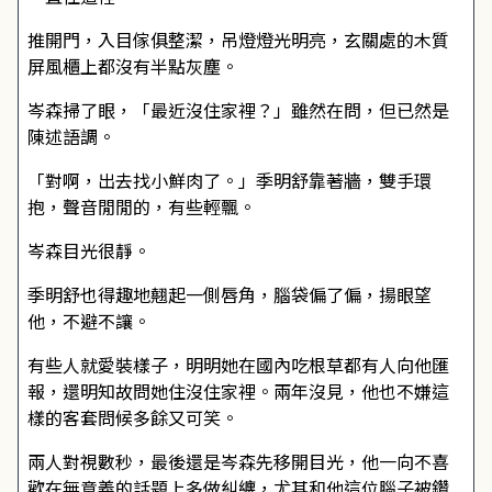
推開門，入目傢俱整潔，吊燈燈光明亮，玄關處的木質
屏風櫃上都沒有半點灰塵。
岑森掃了眼，「最近沒住家裡？」雖然在問，但已然是
陳述語調。
「對啊，出去找小鮮肉了。」季明舒靠著牆，雙手環
抱，聲音閒閒的，有些輕飄。
岑森目光很靜。
季明舒也得趣地翹起一側唇角，腦袋偏了偏，揚眼望
他，不避不讓。
有些人就愛裝樣子，明明她在國內吃根草都有人向他匯
報，還明知故問她住沒住家裡。兩年沒見，他也不嫌這
樣的客套問候多餘又可笑。
兩人對視數秒，最後還是岑森先移開目光，他一向不喜
歡在無意義的話題上多做糾纏，尤其和他這位腦子被鑽