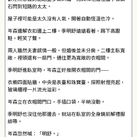
石閃到短路的太太。
屋子裡可能是太久沒有人氣，開著自動恆溫也冷。
岑森邊解衣扣邊上二樓，季明舒遠遠看著，踢下高跟
鞋，輕笑了聲。
兩人雖然夫妻感情一般，但婚後並未分房。二樓主臥寬
敞，裡頭還有一扇門，通往更為寬敞的衣帽間。
季明舒進臥室時，岑森正好推開衣帽間的門——
衣櫥四面貼牆，中央是表臺和珠寶臺，探照射燈亮起，
玻璃櫃裡一片流光溢彩。
岑森立在衣帽間門口，手插口袋，半晌沒動。
季明舒也沒往他那邊去，就站在臥室的全身鏡前解禮服
綁帶。
岑森忽然喊：「明舒。」