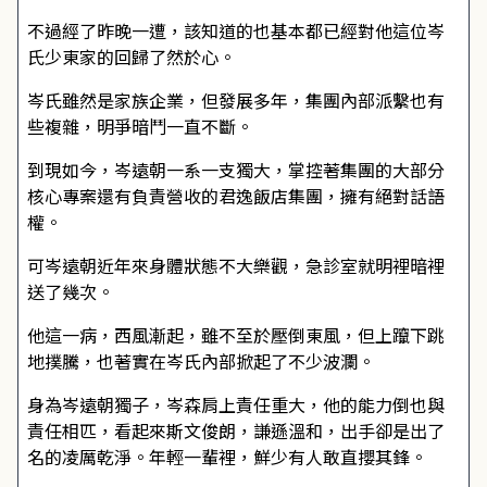
不過經了昨晚一遭，該知道的也基本都已經對他這位岑
氏少東家的回歸了然於心。
岑氏雖然是家族企業，但發展多年，集團內部派繫也有
些複雜，明爭暗鬥一直不斷。
到現如今，岑遠朝一系一支獨大，掌控著集團的大部分
核心專案還有負責營收的君逸飯店集團，擁有絕對話語
權。
可岑遠朝近年來身體狀態不大樂觀，急診室就明裡暗裡
送了幾次。
他這一病，西風漸起，雖不至於壓倒東風，但上躥下跳
地撲騰，也著實在岑氏內部掀起了不少波瀾。
身為岑遠朝獨子，岑森肩上責任重大，他的能力倒也與
責任相匹，看起來斯文俊朗，謙遜溫和，出手卻是出了
名的凌厲乾淨。年輕一輩裡，鮮少有人敢直攖其鋒。