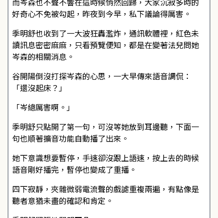
而岑森也不聲不響在這時候悄然回歸，大家沉寂多時的
好奇心不免被勾起，昨夜到今早，私下議論得厲害。
季明舒也收到了一大波狂轟濫炸，通訊軟體裡，紅色未
讀訊息密密麻麻，只看預覽便知，都是在變著法兒問她
岑森的相關消息。
谷開陽倒沒打探岑森的心思，一大早傳來語音調侃：
「還沒起床？」
「岑總厲害啊。」
季明舒只點開了第一句，可沒等她放到耳邊聽，下面一
句也順著擴音功能自動播了出來。
她下意識想要暫停，手速卻沒跟上語速，按上去的時候
語音剛好播完，暫停也變成了重播。
四下寂靜，夾雜微弱電流聲的戲謔重複兩遍，有點像是
聽者意猶未盡的確認和肯定。