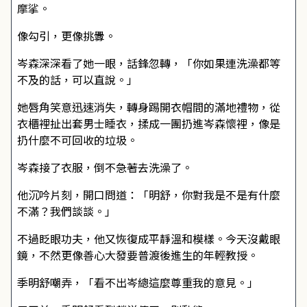
摩挲。
像勾引，更像挑釁。
岑森深深看了她一眼，話鋒忽轉，「你如果連洗澡都等
不及的話，可以直說。」
她唇角笑意迅速消失，轉身踢開衣帽間的滿地禮物，從
衣櫃裡扯出套男士睡衣，揉成一團扔進岑森懷裡，像是
扔什麼不可回收的垃圾。
岑森接了衣服，倒不急著去洗澡了。
他沉吟片刻，開口問道：「明舒，你對我是不是有什麼
不滿？我們談談。」
不過眨眼功夫，他又恢復成平靜溫和模樣。今天沒戴眼
鏡，不然更像善心大發要普渡後進生的年輕教授。
季明舒嘲弄，「看不出岑總這麼尊重我的意見。」