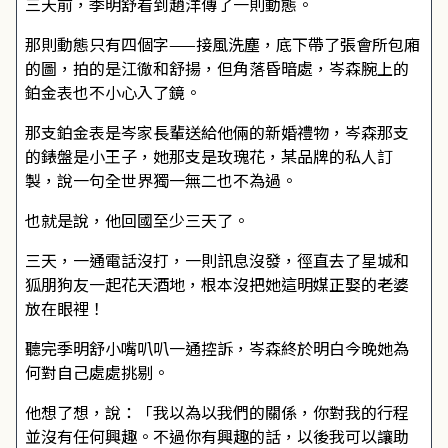
三天前，季明舒看到趙洋傳了一則動態。
那則動態只有四個字——接風洗塵，底下帶了張會所包廂
的圖，拍的是江徹和舒揚，但角落昏暗處，岑森腕上的
鉑金表也不小心入了鏡。
那支鉑金表是岑家長輩送給他倆的新婚禮物，岑森那支
的錶盤是小王子，她那支是玫瑰花，某品牌的私人訂
製，說一句全世界獨一無二也不為過。
也就是說，他回國至少三天了。
三天，一通電話沒打，一則訊息沒發，徑直去了星城和
狐朋狗友一起花天酒地，根本沒把她這明媒正娶的老婆
放在眼裡！
聽完季明舒小嘴叭叭一通控訴，岑森終於明白今晚她為
何對自己處處挑剔。
他想了想，說：「我以為以我們的關係，你對我的行程
並沒有任何興趣。不過你有興趣的話，以後我可以讓助