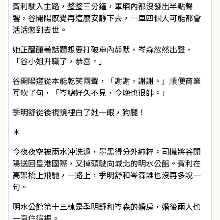
賓利駛入主路，整整三分鐘，車廂內都沒發出半點聲
響，谷開陽感覺再這麼安靜下去，一車四個人可能都會
活活憋到去世。
她正醞釀著話題想要打破車內靜默，岑森忽然出聲，
「谷小姐升職了，恭喜。」
谷開陽遵從本能乾笑兩聲，「謝謝，謝謝。」順便商業
互吹了句，「岑總好久不見，今晚也很帥。」
季明舒從後視鏡裡白了她一眼，狗腿！
＊
今夜夜空被雨水沖洗過，墨黑得分外純粹。司機將谷開
陽送回星港國際，又掉頭駛向城北的明水公館。賓利在
高架橋上飛馳，一路上，季明舒和岑森誰也沒再多說一
句。
明水公館第十三棟是季明舒和岑森的婚房，婚後兩人也
一直住這裡。