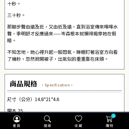
十秒。
三十秒。
那腳步聲由遠及近，又由近及遠，直到浴室傳來嘩嘩水
聲，季明舒才反應過來——岑森根本就懶得揭穿她在假
睡。
不知怎地，她心裡升起一股悶氣，睜眼盯著浴室方向看
了幾秒，忽然掀開被子，出氣似的重重靠在床頭。
商品規格
·Specification·
尺寸（公分）14.8*21*4.6
開本 25
0
頁數 920
會員
搜尋
收藏
購物