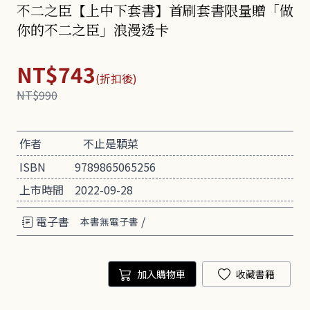
不二之臣【上中下套書】首刷套書限量贈「做
你的不二之臣」浪漫透卡
NT$743
(折扣後)
NT$990
作者
不止是顆菜
ISBN
9789865065256
上市時間
2022-09-28
電子書
/
本書無電子書
加入購物車
收藏書籍