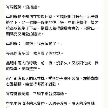
岑森輕笑，沒接話。
季明舒也不知道在警惕什麼，不錯眼地盯著他，沿著邊
邊坐下，又一條腿一條腿地往上搭，見他沒動作，這才
拉高軟被躺了下去，整個人蓋得嚴嚴實實的，只露出一
顆漂亮又可愛的腦袋。
季明舒：「關燈，我要睡覺了。」
岑森也沒多話，依言關了落地燈。
黑暗中兩人的呼吸一前一後，沒多久，又被同化成一樣
的頻率，安靜整齊。
兩年都沒和人同床共枕，季明舒有點不習慣，左邊翻翻
右邊翻翻，總覺得哪裡不對勁。
岑森倒很規矩，平躺下來就沒再動。
空氣中有清淡的木質香，大約是冷杉，陰天的冷杉味