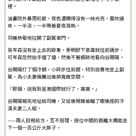
裡。
油畫院外暴雨初歇，夜色濃稠得沒有一絲光亮，風吹過
來，一半涼，一半帶著夏夜濕熱。
司機恭敬地拉開了副駕車門。
見岑森沒有坐上去的跡象，季明舒下意識就往前邁步，
可岑森忽然抬手擋了擋，然後不著痕跡地看向谷開陽。
谷開陽打了個冷顫，小碎步往前趕，特別自覺地坐上副
駕，為小夫妻倆騰出後排寬敞空間。
「那個，送我到星港國際就行了，謝謝。」
谷開陽報完地址給司機，又從後視鏡偷瞄了眼後座的冷
漠夫妻二人組。
——兩人目視前方，互不搭理，座位中間的距離大概能坐
下一個一百公斤大胖子。