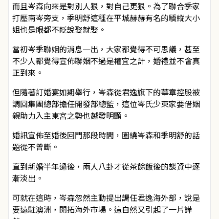
而且岑森向來是對別人狠，對自己更狠。為了聯合季家
打壓南岑旁支，季明舒這種在平城赫赫有名的驕縱大小
姐也是眼都不眨說娶就娶。
當初岑季聯姻的消息一出，大家都覺得不可思議，甚至
不少人都覺得宣佈聯姻不過是權宜之計，婚禮並不會真
正到來。
但隨著訂婚宴如期舉行，岑森從君逸旗下的華章控股被
調回集團總部擔任開發部總監，這位岑氏少東家要借姻
親助力入主東宮之勢也越發明顯。
婚訊宣佈至婚後回門那段時間，圍繞岑森和季明舒的話
題從不曾斷。
直到新婚半年過後，兩人八卦才從茶餘飯後的談資中逐
漸淡出。
可就在這時，岑森忽然主動提出調任君逸海外部，說是
要遠駐澳洲，開拓海外市場。這自然又引起了一片譁