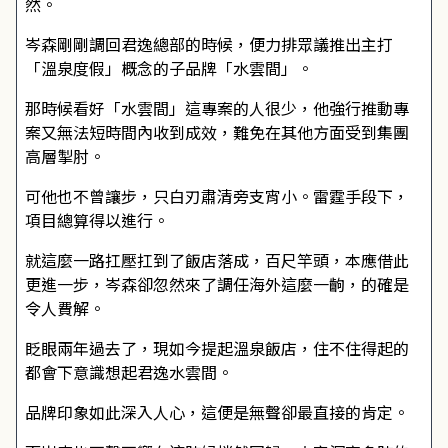
然。
岑森剛剛調回君逸總部的時候，便力排眾議推出主打
「溫泉度假」概念的子品牌「水雲間」。
那時候看好「水雲間」這專案的人很少，他強行推動專
案又無法短時間內收到成效，難免在其他方面受到集團
高層掣肘。
可他也不曾讓步，只白刃肅清旁支宵小。雷霆手段下，
項目總算得以進行。
就這麼一路扛壓扛到了飯店落成，百尺竿頭，本應借此
更進一步，岑森卻忽然來了調任海外這麼一齣，的確是
令人費解。
眨眼兩年過去了，現如今提起溫泉飯店，住不住得起的
都會下意識想起君逸水雲間。
品牌印象如此深入人心，這便是無聲卻最直接的肯定。