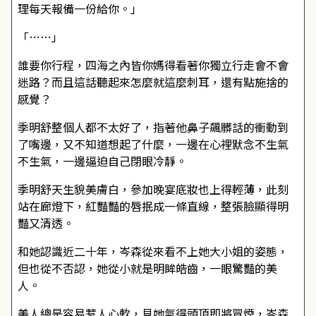
理每天報備一份給你。」
「……」
誰要你行程，四海之內皆你媽得看著你獨立行走會不會
迷路？而且這話聽起來怎麼就這麼刺耳，還有點施捨的
感覺？
季明舒整個人都不太好了，指著他鼻子飆髒話的衝動到
了嘴邊，又不知道想起了什麼，一邊在心裡默念不生氣
不生氣，一邊逼迫自己閉眼冷靜。
季明舒天生貌美膚白，參加晚宴底妝也上得輕薄，此刻
站在廊燈下，紅豔豔的唇抿成一條直線，整張臉顯得明
豔又清透。
和她認識近二十年，岑森從來看不上她大小姐的姿態，
但也從不否認，她從小就是明眸皓齒，一眼驚豔的美
人。
美人總是容易惹人心軟，見她氣得頭頂即將冒煙，岑森