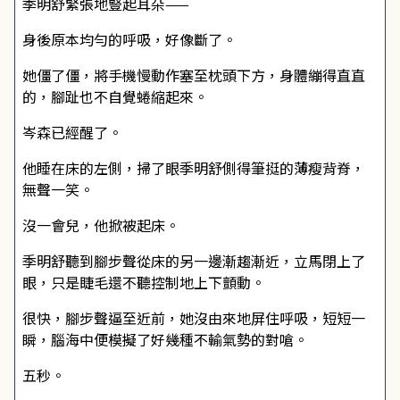
季明舒緊張地豎起耳朵——
身後原本均勻的呼吸，好像斷了。
她僵了僵，將手機慢動作塞至枕頭下方，身體繃得直直
的，腳趾也不自覺蜷縮起來。
岑森已經醒了。
他睡在床的左側，掃了眼季明舒側得筆挺的薄瘦背脊，
無聲一笑。
沒一會兒，他掀被起床。
季明舒聽到腳步聲從床的另一邊漸趨漸近，立馬閉上了
眼，只是睫毛還不聽控制地上下顫動。
很快，腳步聲逼至近前，她沒由來地屏住呼吸，短短一
瞬，腦海中便模擬了好幾種不輸氣勢的對嗆。
五秒。