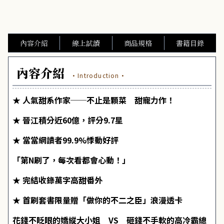
內容介紹
線上試讀
商品規格
書籍目錄
內容介紹
·Introduction·
★ 人氣甜系作家──不止是顆菜 甜寵力作！
★ 晉江積分近60億，評分9.7星
★ 當當網讀者99.9%悸動好評
「第N刷了，每次看都會心動！」
★ 完結收錄萬字高甜番外
★ 首刷套書限量贈「做你的不二之臣」浪漫透卡
花錢不眨眼的嬌縱大小姐 VS 砸錢不手軟的高冷霸總