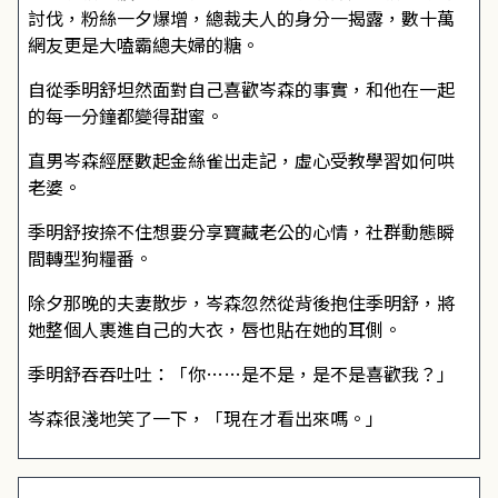
討伐，粉絲一夕爆增，總裁夫人的身分一揭露，數十萬
網友更是大嗑霸總夫婦的糖。
自從季明舒坦然面對自己喜歡岑森的事實，和他在一起
的每一分鐘都變得甜蜜。
直男岑森經歷數起金絲雀出走記，虛心受教學習如何哄
老婆。
季明舒按捺不住想要分享寶藏老公的心情，社群動態瞬
間轉型狗糧番。
除夕那晚的夫妻散步，岑森忽然從背後抱住季明舒，將
她整個人裹進自己的大衣，唇也貼在她的耳側。
季明舒吞吞吐吐：「你……是不是，是不是喜歡我？」
岑森很淺地笑了一下，「現在才看出來嗎。」