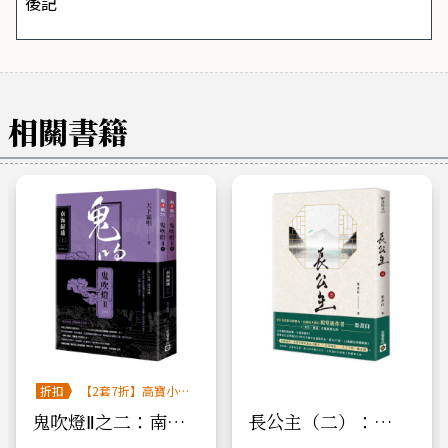
後記
相關書籍
折扣
【2套7折】高寶小說
系列全圖鑑書展
鬼吹燈Ⅱ之二：南海
長公主（二）：