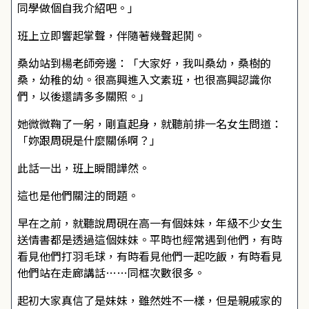
同學做個自我介紹吧。」
班上立即響起掌聲，伴隨著幾聲起鬨。
桑幼站到楊老師旁邊：「大家好，我叫桑幼，桑樹的
桑，幼稚的幼。很高興進入文素班，也很高興認識你
們，以後還請多多關照。」
她微微鞠了一躬，剛直起身，就聽前排一名女生問道：
「妳跟周硯是什麼關係啊？」
此話一出，班上瞬間譁然。
這也是他們關注的問題。
早在之前，就聽說周硯在高一有個妹妹，年級不少女生
送情書都是透過這個妹妹。平時也經常遇到他們，有時
看見他們打羽毛球，有時看見他們一起吃飯，有時看見
他們站在走廊講話……同框次數很多。
起初大家真信了是妹妹，雖然姓不一樣，但是親戚家的