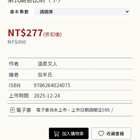
書本集數
NT$277
(折扣後)
NT$350
作者
溫柔文人
繪者
虫羊氏
ISBN
9786264024075
上市時間
2025-12-24
電子書
/
電子書尚未上市，上市日期請關注SNS
加入購物車
收藏書籍