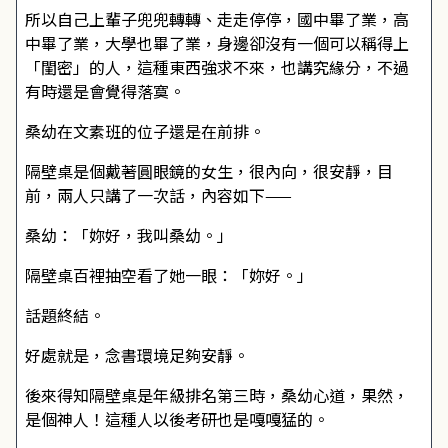
所以自己上輩子兜兜轉轉、走走停停，國中畢了業，高
中畢了業，大學也畢了業，身邊卻沒有一個可以稱得上
「閨密」的人，這種東西強求不來，也講究緣分，不過
有時還是會覺得落寞。
桑幼在文素班的位子還是在前排。
隔壁桌是個戴著圓眼鏡的女生，很內向，很安靜，目
前，兩人只講了一次話，內容如下——
桑幼：「妳好，我叫桑幼。」
隔壁桌百裡抽空看了她一眼：「妳好。」
話題終結。
好處就是，念書環境足夠安靜。
後來得知隔壁桌是年級排名第三時，桑幼心道，果然，
是個神人！這種人以後考研也是嘎嘎猛的。