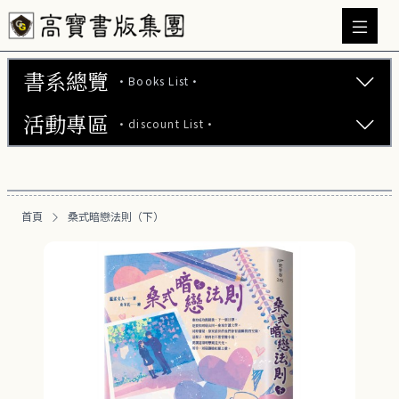
書系總覽
·Books List·
活動專區
·discount List·
文學小說 (737)
心理勵志 (176)
【2本75折】高寶小說系列全圖鑑書展
生活風格 (164)
首頁
桑式暗戀法則（下）
【2本7折】高寶小說系列全圖鑑書展
商業財經 (100)
【2套7折】高寶小說系列全圖鑑書展
醫療保健 (55)
【66折】高寶小說系列全圖鑑書展
親子教養 (13)
人文史哲 (73)