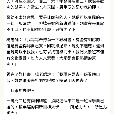
的，妳這次國文一百三十六，年級排名第三，我很喜歡
妳的試卷，有靈氣也有天賦，最重要的是功底夠硬。」
桑幼不太好意思，要是比較熟的人，她還可以臭屁的來
一句「那當然」，但這是她的新班導師，她實在是臭屁
不出口，也不知道說什麼，只得笑了下。
楊老師：「我等等帶妳領一下教科書，有些有剩餘的，
但是有些得妳自己買。剛跳級過來，難免不適應，遇到
困難可以來找我，也可以找班級同學，我們文素班不僅
有文化素養，也有人文素養，大家都會很熱情的幫
妳。」
領完了教科書，楊老師說：「我現在要去一班看晚自
習，妳要跟著去打個招呼嗎？還是明天再去？」
「我跟您去吧。」
一班門口也有兩個牌匾，據說這個東西是一班同學自己
選的，投票選的兩所目標大學——一所是北大，一所是北
師大。