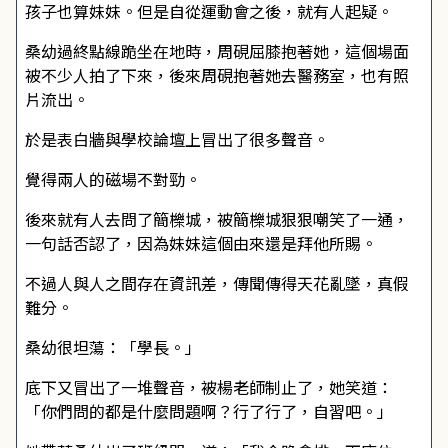
孩子也算妹妹。但是自從運動會之後，就有人起疑。
桑幼過終點線跪坐在地時，周硯屈膝抱著她，這個場面
被不少人拍了下來，後來周硯抱著她去醫務室，也有照
片流出。
於是表白牆與學校論壇上冒出了很多聲音。
覺得兩人的磁場不對勁。
後來就有人去問了簡櫟城，被簡櫟城狠狠嘲笑了一通，
一句話否認了，因為妹妹這個由來還是拜他所賜。
不過人與人之間存在資訊差，傳聞傳得天花亂墜，真假
難分。
桑幼很坦蕩：「學長。」
底下又冒出了一堆聲音，被楊老師制止了，她笑道：
「你們問的都是什麼問題啊？行了行了，自習吧。」