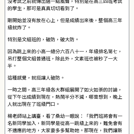
沒考試之前就傳出過一點風聲，特別是在高三四班考試
的學生，那可是真真切切看到了。
剛開始並沒有放在心上，但是成績出來後，整個高三年
級就炸了。
特別是文組班的，破防，破大防。
因為跳上來的小高一總分六百八十一，年級排名第七，
吊打整個文組普通班，除此外，文素班也被秒了一大
半。
這種感覺，就挺讓人破防。
一時之間，高三年級各大群組展開了如火如荼的討論，
從下午出成績到現在，熱鬧半分不減，哪曾想到，晚上
人就出現在了班級門口。
楊老師站上講臺，看了桑幼一眼說：「我們班將會有一
名新同學加入，新同學是從高一跳級上來的，難免會有
不適應的地方，大家要多多幫助她。那現在，我們讓新