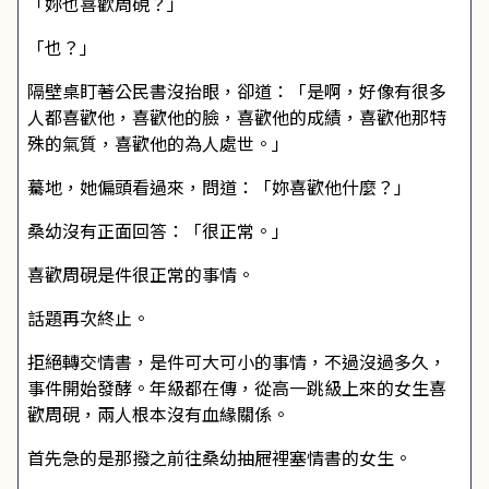
「妳也喜歡周硯？」
「也？」
隔壁桌盯著公民書沒抬眼，卻道：「是啊，好像有很多
人都喜歡他，喜歡他的臉，喜歡他的成績，喜歡他那特
殊的氣質，喜歡他的為人處世。」
驀地，她偏頭看過來，問道：「妳喜歡他什麼？」
桑幼沒有正面回答：「很正常。」
喜歡周硯是件很正常的事情。
話題再次終止。
拒絕轉交情書，是件可大可小的事情，不過沒過多久，
事件開始發酵。年級都在傳，從高一跳級上來的女生喜
歡周硯，兩人根本沒有血緣關係。
首先急的是那撥之前往桑幼抽屜裡塞情書的女生。