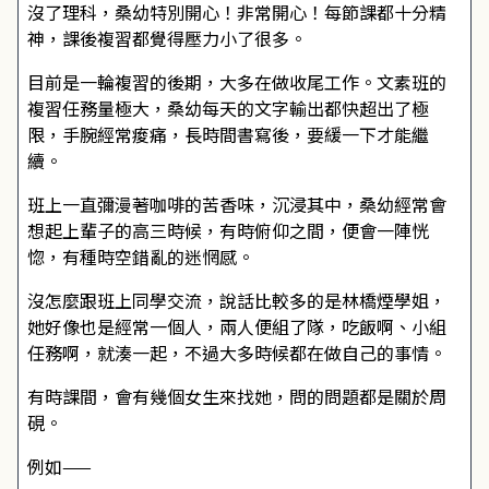
沒了理科，桑幼特別開心！非常開心！每節課都十分精
神，課後複習都覺得壓力小了很多。
目前是一輪複習的後期，大多在做收尾工作。文素班的
複習任務量極大，桑幼每天的文字輸出都快超出了極
限，手腕經常痠痛，長時間書寫後，要緩一下才能繼
續。
班上一直彌漫著咖啡的苦香味，沉浸其中，桑幼經常會
想起上輩子的高三時候，有時俯仰之間，便會一陣恍
惚，有種時空錯亂的迷惘感。
沒怎麼跟班上同學交流，說話比較多的是林橋煙學姐，
她好像也是經常一個人，兩人便組了隊，吃飯啊、小組
任務啊，就湊一起，不過大多時候都在做自己的事情。
有時課間，會有幾個女生來找她，問的問題都是關於周
硯。
例如——