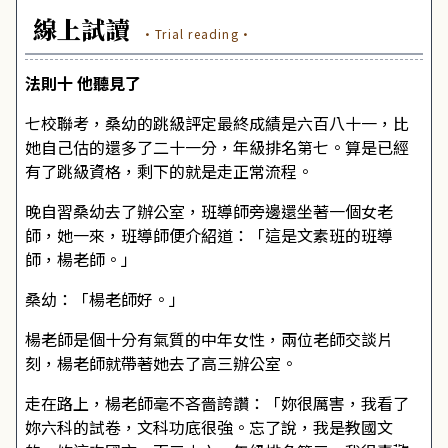
線上試讀
·Trial reading·
法則十 他聽見了
七校聯考，桑幼的跳級評定最終成績是六百八十一，比
她自己估的還多了二十一分，年級排名第七。算是已經
有了跳級資格，剩下的就是走正常流程。
晚自習桑幼去了辦公室，班導師旁邊還坐著一個女老
師，她一來，班導師便介紹道：「這是文素班的班導
師，楊老師。」
桑幼：「楊老師好。」
楊老師是個十分有氣質的中年女性，兩位老師交談片
刻，楊老師就帶著她去了高三辦公室。
走在路上，楊老師毫不吝嗇誇讚：「妳很厲害，我看了
妳六科的試卷，文科功底很強。忘了說，我是教國文