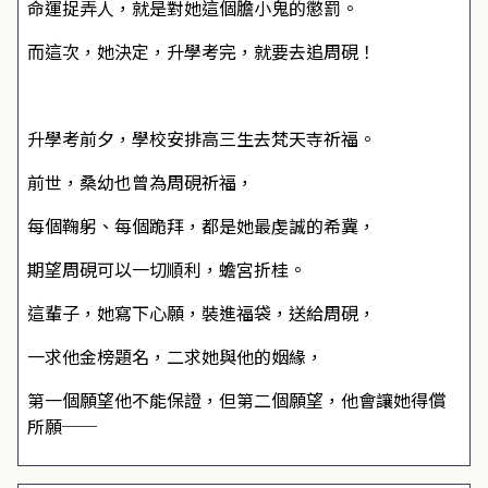
命運捉弄人，就是對她這個膽小鬼的懲罰。
而這次，她決定，升學考完，就要去追周硯！
升學考前夕，學校安排高三生去梵天寺祈福。
前世，桑幼也曾為周硯祈福，
每個鞠躬、每個跪拜，都是她最虔誠的希冀，
期望周硯可以一切順利，蟾宮折桂。
這輩子，她寫下心願，裝進福袋，送給周硯，
一求他金榜題名，二求她與他的姻緣，
第一個願望他不能保證，但第二個願望，他會讓她得償
所願──