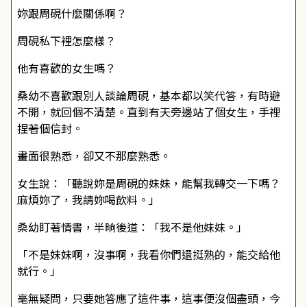
妳跟周硯什麼關係啊？
周硯私下裡怎麼樣？
他有喜歡的女生嗎？
桑幼不喜歡跟別人談論周硯，基本都以笑代答，有時避
不開，就回個不清楚。直到有天旁邊站了個女生，手裡
捏著個信封。
畫面很熟悉，卻又不那麼熟悉。
女生說：「聽說妳是周硯的妹妹，能幫我轉交一下嗎？
麻煩妳了，我請妳喝飲料。」
桑幼盯著情書，半晌後道：「我不是他妹妹。」
「不是妹妹啊，沒事啊，我看你們還挺熟的，能交給他
就行。」
毫無疑問，只要她答應了這件事，這事便沒個盡頭，今