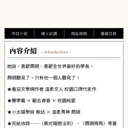
內容介紹
線上試讀
商品規格
書籍目錄
內容介紹
·Introduction·
她說，喜歡周硯，喜歡全世界最好的學長。
周硯聽見了。只有他一個人聽見了。
★番茄文學網作者 溫柔文人 校園口碑代表作
★雙學霸 × 勵志青春 × 校園純愛
★小太陽學妹 桑幼 × 溫柔男神 周硯
★完結收錄──〈桑式暗戀法則〉、〈周硯視角〉等番