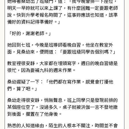
她帶著桑幼出了班級門，道：「我今晚會排一下座位，
明天一早妳就可以來上課了，有什麼困難一定要跟老師
說。快到升學考報名時間了，這事妳應該也知道，該準
備好的資料記得準備好。」
「好的，謝謝老師。」
她回到七班，今晚是班導師看晚自習，他坐在教室外
面，見桑幼來，便問道：「要跟班級同學告個別嗎？」
教室裡很安靜，大家都在埋頭寫字，週日的晚自習總是
很忙，因為要補九科的週末作業。
桑幼遲疑了一下：「他們都在寫作業，感覺會打擾他
們，算了吧。」
桑幼走得很安靜，悄無聲息，班上同學只是發現前排的
某個座位空了，沒過多久，桌子就被洪伽一言不發地撤
到後面，擱置在了他身後。
熟悉的人知道緣由，陌生的人根本不關注，時間並不會