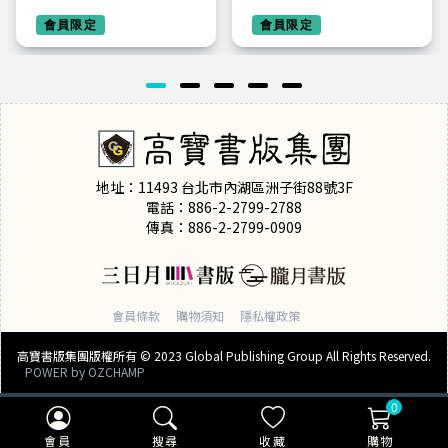
歸墟（上）（下）套
NETFLIX熱門影集
書：電視劇《鬼吹燈
會員限定
《度華年》原著小說
會員限定
之南海歸墟》原著小
說，潘粵明、張雨
綺、姜超領銜主演
地址：11493 台北市內湖區洲子街88號3F
電話：886-2-2799-2788
傳真：886-2-2799-0909
會員條款
購物須知
隱私權政策
高寶書版集團版權所有 © 2023 Global Publishing Group All Rights Reserved.
POWER by
OZCHAMP
0
會員
搜尋
收藏
購物