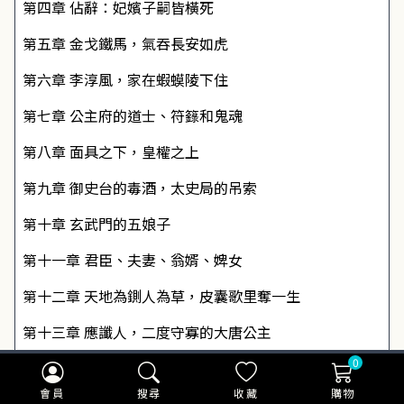
第四章 佔辭：妃嬪子嗣皆橫死
第五章 金戈鐵馬，氣吞長安如虎
第六章 李淳風，家在蝦蟆陵下住
第七章 公主府的道士、符籙和鬼魂
第八章 面具之下，皇權之上
第九章 御史台的毒酒，太史局的吊索
第十章 玄武門的五娘子
第十一章 君臣、夫妻、翁婿、婢女
第十二章 天地為鍘人為草，皮囊歌里奪一生
第十三章 應讖人，二度守寡的大唐公主
0
第十四章 一樁事先張揚的謀殺案
會員
搜尋
收藏
購物