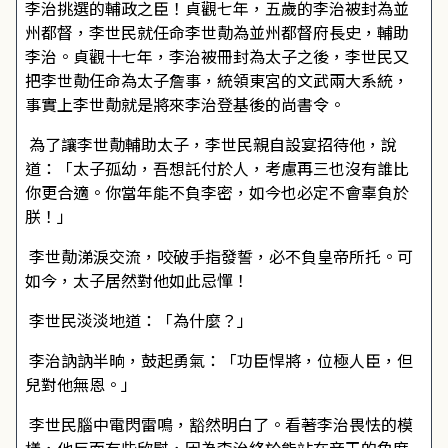
李治挑選的輔政之臣！貞觀七年，五歲的李治被封為並
州都督，李世民就任命李世勣為並州都督府長史，輔助
李治。貞觀十七年，李治被冊封為太子之後，李世民又
把李世勣任命為太子詹事，統領東宮的文武兩大系統，
事實上李世勣就是將來李治登基後的尚書令。
為了讓李世勣輔助太子，李世民親自設宴招待他，說
道：「太子孤幼，吾想託付於人，考慮再三也沒有誰比
你更合適。你當年能不負李密，如今也必定不會辜負於
朕！」
李世勣涕淚交流，咬破手指發誓，必不負皇帝所托。可
如今，太子居然對他如此忌憚！
李世民淡淡地道：「為什麼？」
李治訥訥半晌，鼓起勇氣：「功臣悍將，位極人臣，但
兒對他無恩。」
李世民腦中電閃雷鳴，豁然明白了。看著李治畏怯的模