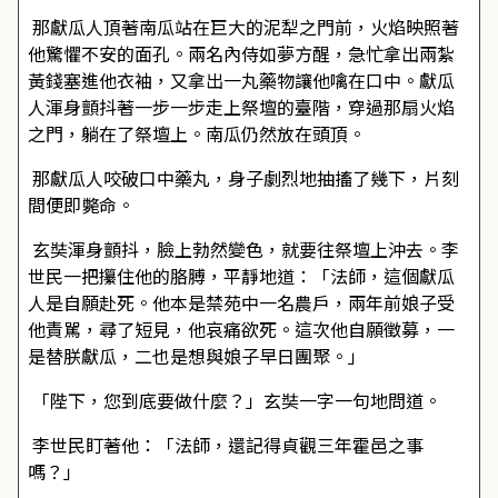
那獻瓜人頂著南瓜站在巨大的泥犁之門前，火焰映照著
他驚懼不安的面孔。兩名內侍如夢方醒，急忙拿出兩紮
黃錢塞進他衣袖，又拿出一丸藥物讓他噙在口中。獻瓜
人渾身顫抖著一步一步走上祭壇的臺階，穿過那扇火焰
之門，躺在了祭壇上。南瓜仍然放在頭頂。
那獻瓜人咬破口中藥丸，身子劇烈地抽搐了幾下，片刻
間便即斃命。
玄奘渾身顫抖，臉上勃然變色，就要往祭壇上沖去。李
世民一把攥住他的胳膊，平靜地道：「法師，這個獻瓜
人是自願赴死。他本是禁苑中一名農戶，兩年前娘子受
他責駡，尋了短見，他哀痛欲死。這次他自願徵募，一
是替朕獻瓜，二也是想與娘子早日團聚。」
「陛下，您到底要做什麼？」玄奘一字一句地問道。
李世民盯著他：「法師，還記得貞觀三年霍邑之事
嗎？」