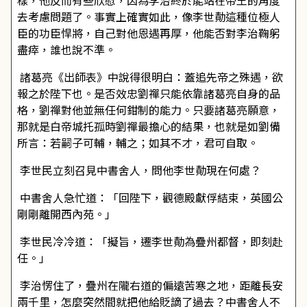
樣，他反而有些欣慰，因為李治終於能站在帝王的角度
去考慮問題了。事實上確實如此，像李世勣這種位極人
臣的功臣悍將，自己對他恩遇再厚，他能否對李治鞠躬
盡瘁，誰也說不準。
諸葛亮《出師表》中說得很明白：蓋追先帝之殊遇，欲
報之於陛下也。是否效忠劉禪只能依靠諸葛亮自身的品
格，劉禪對他並無任何鉗制的能力。只要諸葛亮願意，
那就是白帝城托孤時劉禪最擔心的結果，也就是如劉備
所言：若嗣子可輔，輔之；如其不才，君可自取。
李世民立刻召見中書舍人，問他李世勣現在何處？
中書舍人急忙道：「回陛下，觀德殿獻俘結束，英國公
剛剛離開西內苑。」
李世民冷冷道：「擬旨，遷李世勣為疊州都督，即刻赴
任。」
李治愣住了，疊州在隴右道的偏遠苦寒之地，距離長安
兩千里，怎麼突然間就把他給貶謫了過去？中書舍人不