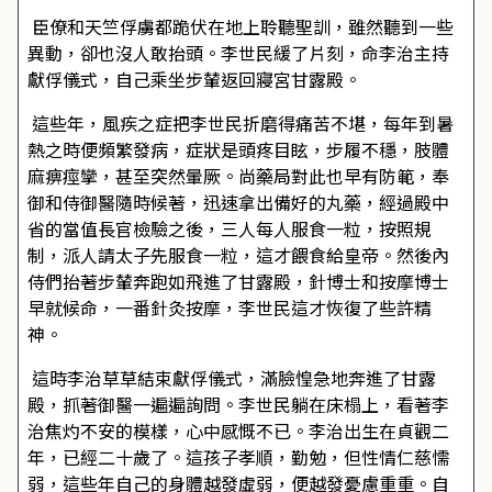
臣僚和天竺俘虜都跪伏在地上聆聽聖訓，雖然聽到一些
異動，卻也沒人敢抬頭。李世民緩了片刻，命李治主持
獻俘儀式，自己乘坐步輦返回寢宮甘露殿。
這些年，風疾之症把李世民折磨得痛苦不堪，每年到暑
熱之時便頻繁發病，症狀是頭疼目眩，步履不穩，肢體
麻痹痙攣，甚至突然暈厥。尚藥局對此也早有防範，奉
御和侍御醫隨時候著，迅速拿出備好的丸藥，經過殿中
省的當值長官檢驗之後，三人每人服食一粒，按照規
制，派人請太子先服食一粒，這才餵食給皇帝。然後內
侍們抬著步輦奔跑如飛進了甘露殿，針博士和按摩博士
早就候命，一番針灸按摩，李世民這才恢復了些許精
神。
這時李治草草結束獻俘儀式，滿臉惶急地奔進了甘露
殿，抓著御醫一遍遍詢問。李世民躺在床榻上，看著李
治焦灼不安的模樣，心中感慨不已。李治出生在貞觀二
年，已經二十歲了。這孩子孝順，勤勉，但性情仁慈懦
弱，這些年自己的身體越發虛弱，便越發憂慮重重。自