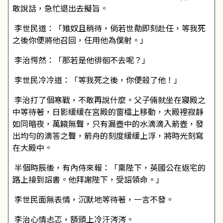
敢說話，急忙退出去擬旨。
李世民道：「雉奴且稍待，倘若世勣即刻赴任，等我死
之後你便將他召回，任用他為僕射。」
李治愕然：「那若是他徘徊不去呢？」
李世民冷冷道：「等我死之後，你便殺了他！」
李治打了個寒戰，不敢再說什麼。父子倆就坐在寢殿之
中等待著，日影緩緩在宮殿的窗櫺上移動，大殿裡寂靜
如同暗夜，萬籟無聲，只有漏壺中的水滴滴入箭壺，發
出均勻的滴答之聲，箭舟的刻度緩緩上浮，將時光刻寫
在大殿中。
半個時辰後，有內侍來報：「稟陛下，英國公在返宅的
路上接到詔書。他拜謝陛下，受詔領命。」
李世民面無表情，沉默地等待著，一言不發。
李治心情忐忑，額頭上冷汗涔涔。