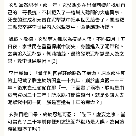
玄奘當然記得。那一年，玄奘想要在出關西遊前找到自
己的二哥長捷，不料捲入了一樁聳人聽聞的大唐異事，
死去的建成和元吉在泥犁獄中把李世民給告了，閻魔羅
王派鬼卒將李世民勾入泥犁獄中，命他應訴折辯。
魏徵、敬德、玄奘等人都以為這是人謀，不料四月十五
日夜，李世民在重重保護中消失，身體進入了泥犁獄。
玄奘追入泥犁獄，剝繭抽絲，最終發現泥犁獄是人為之
謀，救李世民脫困。[3]
李世民道：「當年判官崔玨給朕改了壽命，原本那生死
簿上記載了朕生於隋開皇一十九年，崩於唐貞觀一十三
年。後來崔玨偷偷在那『一』下面畫了兩橫，朕就是崩
於唐貞觀三十三年！所以朕打開這道門，就是要讓人去
泥犁獄中問一問，朕是否還有十年的壽命？」
玄奘目瞪口呆，終於忍無可忍：「陛下！虛妄之事，豈
可當真？二十年前你便知道這泥犁獄乃是人謀，為何這
時卻糊塗了呢？」