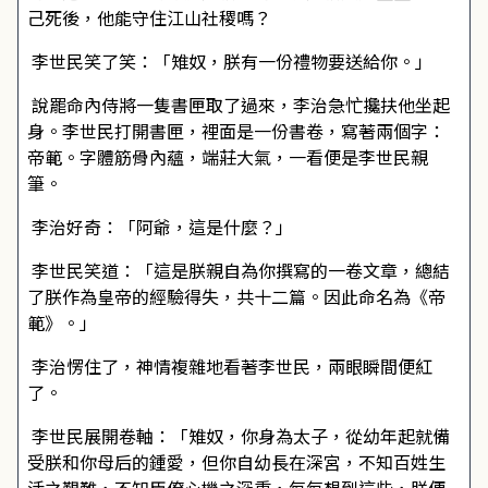
己死後，他能守住江山社稷嗎？
李世民笑了笑：「雉奴，朕有一份禮物要送給你。」
說罷命內侍將一隻書匣取了過來，李治急忙攙扶他坐起
身。李世民打開書匣，裡面是一份書卷，寫著兩個字：
帝範。字體筋骨內蘊，端莊大氣，一看便是李世民親
筆。
李治好奇：「阿爺，這是什麼？」
李世民笑道：「這是朕親自為你撰寫的一卷文章，總結
了朕作為皇帝的經驗得失，共十二篇。因此命名為《帝
範》。」
李治愣住了，神情複雜地看著李世民，兩眼瞬間便紅
了。
李世民展開卷軸：「雉奴，你身為太子，從幼年起就備
受朕和你母后的鍾愛，但你自幼長在深宮，不知百姓生