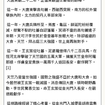
大唐貞觀二十二年，正值貞觀盛世最後的餘暉。
這一年，大唐東擊高句麗，西破西突厥，南方的松外蠻
舉族內附，北方的契丹人率部來降。
這一年，大唐兵鋒所至，焉耆、龜茲、薛延陀紛紛覆
滅，桀驁不馴的吐蕃自認藩屬，冥頑不靈的高句麗遣子
來朝。天可汗李世民於垂垂暮年放眼大地，除卻遙遠的
大食、天竺、拜占庭三大強國，世上竟再無對手。
這一年，王玄策從吐蕃、泥婆羅借得八千二百兵馬，在
恆河北岸擊破了天竺國的五萬大軍，擒獲天竺皇帝阿羅
那順，俘虜皇室貴族一萬兩千人返回長安，獻俘闕下。
[1]
天竺乃是當世強國，國勢之強盛不亞於大唐和大食，如
今居然被王玄策一戰滅國。消息傳回大唐，頓時朝野轟
動。李世民驚喜交加，命王玄策從金光門入長安，在觀
德殿獻俘。
這條路線經過了精心考量，從金光門入城便是胡商雲集