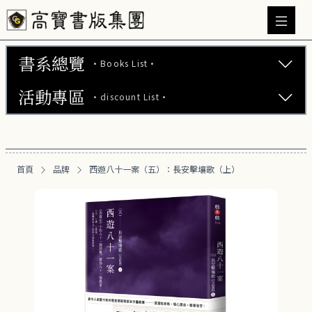
書系總覽
·Books List·
活動專區
·discount List·
文學小說 (737)
心理勵志 (176)
【2本75折】高寶小說系列全圖鑑書展
生活風格 (163)
首頁
品牌
西遊八十一案（五）：長安擊壤歌（上）
【2本7折】高寶小說系列全圖鑑書展
商業財經 (101)
【2套7折】高寶小說系列全圖鑑書展
醫療保健 (54)
【66折】高寶小說系列全圖鑑書展
親子教養 (14)
人文史哲 (74)