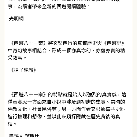
事，為讀者帶來全新的西遊閱讀體驗。
――光明網
《西遊八十一案》將玄奘西行的真實歷史與《西遊記》
中奇幻故事相結合，形成一個亦真亦幻、亦虛亦實的精
采故事。
――《揚子晚報》
《西遊八十一案》的特點就是給人以強烈的真實感，這
種真實感一方面來自小說中涉及到初唐的史實、當時的
佛教文化、社會民俗等；另一方面作者又根據這些史料
進行推理和想像，並以此來窺探隱藏在歷史背後的真
相。
――書評人 華斯比