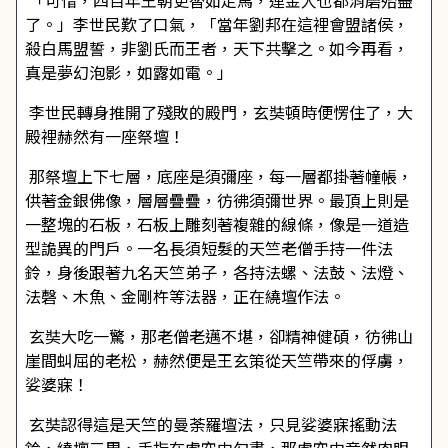
「可惜，四百年王朝更替如走馬，連金人也都消磨殆盡
了。」李世民歎了口氣，「當年劉邦在這裡會盟諸侯，
殺白馬盟誓，非劉氏而王者，天下共擊之。如今再看，
真是夢幻泡影，如露如電。」
李世民轉身推開了殘敗的殿門，玄奘頓時便愣住了，大
殿裡赫然有一座祭壇！
那祭壇上下七層，底座是須彌座，每一層都掛著幢帳，
供著金銀佛像，層層疊疊，彷彿須彌世界。最頂上則是
一整塊的石板，石板上雕刻著複雜的線條，像是一道造
型詭異的門戶。一名長須短髮的天竺老僧手持一件法
鈴，身後跟著九名天竺弟子，各持法螺、法鼓、法燈、
法磬、木魚、金剛杵等法器，正在繞壇作法。
玄奘大吃一驚，那老僧老邁不堪，卻精神健碩，彷彿山
崖間虯屈的老松，赫然便是王玄策從天竺帶來的俘虜，
娑婆寐！
玄奘認得這是天竺的曼荼羅壇法，只見娑婆寐搖動法