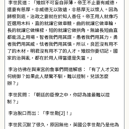
李世民道：「雉奴不可妄自菲薄，帝王不止要有威德，
還要有慈厚。⾮威德⽆以致遠，⾮慈厚⽆以懷人。因為
歸根到底，治政之要就在於知人善任。帝王用人就像巧
匠選用木料，直的就讓它做車轅，曲的就讓它做車輪，
長的就讓它做棟樑，短的就讓它做拱角。無論長短曲直
都能派上用場。智者我們用其謀，愚者我們用其力，勇
者我們用其威，怯者我們用其慎，所以，良匠沒有用不
了的木材，明君沒有用不了的人才。雉奴你要切記，國
家的治與亂，都在於用人得當還是失當。」
李治彷彿在與東宮的詹事們問道解惑：「有了人才又如
何統御？如果此人桀驁不馴，難以控制，兒該怎麼
辦？」
李世民問：「朝廷的臣僚之中，你認為誰最難以控
制？」
李治脫口而出：「李世勣[2]！」
李世民沉默了很久，原因無他，英國公李世勣乃是他為