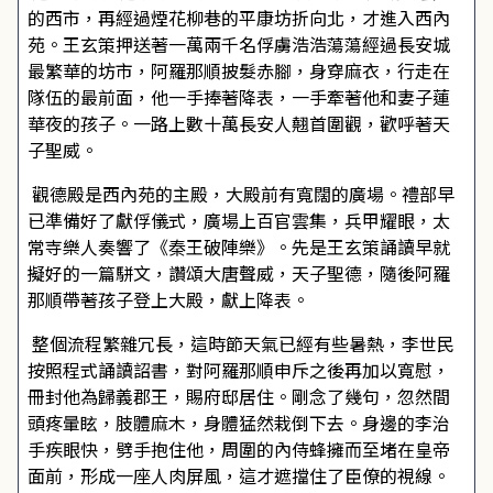
的西市，再經過煙花柳巷的平康坊折向北，才進入西內
苑。王玄策押送著一萬兩千名俘虜浩浩蕩蕩經過長安城
最繁華的坊市，阿羅那順披髮赤腳，身穿麻衣，行走在
隊伍的最前面，他一手捧著降表，一手牽著他和妻子蓮
華夜的孩子。一路上數十萬長安人翹首圍觀，歡呼著天
子聖威。
觀德殿是西內苑的主殿，大殿前有寬闊的廣場。禮部早
已準備好了獻俘儀式，廣場上百官雲集，兵甲耀眼，太
常寺樂人奏響了《秦王破陣樂》。先是王玄策誦讀早就
擬好的一篇駢文，讚頌大唐聲威，天子聖德，隨後阿羅
那順帶著孩子登上大殿，獻上降表。
整個流程繁雜冗長，這時節天氣已經有些暑熱，李世民
按照程式誦讀詔書，對阿羅那順申斥之後再加以寬慰，
冊封他為歸義郡王，賜府邸居住。剛念了幾句，忽然間
頭疼暈眩，肢體麻木，身體猛然栽倒下去。身邊的李治
手疾眼快，劈手抱住他，周圍的內侍蜂擁而至堵在皇帝
面前，形成一座人肉屏風，這才遮擋住了臣僚的視線。