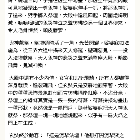
鈴，繞壇三周，手指在虛空中勾畫，那虛空中竟然肉眼
可見地凝聚出一尊鬼神！娑婆寐伸手一抓，將那鬼神抓
了過來，劈手擲入祭壇。大殿中陰風四起，周圍燈燭明
滅，嗚嗚咽咽的鬼哭神泣之聲彷彿從另一個世界傳來，
令人毛骨悚然，頭皮發奓。
鬼神獻祭，祭壇頓時活了一角，光芒閃耀。娑婆寐如法
施為，從三界六道中攝來天人修羅、遊魂惡鬼，一一投
入法壇獻祭。天人鬼神的悲哭之聲充滿整座大殿，暗影
飛舞，鬼滅神殞。
大殿中還有不少內侍、女官和北衙飛騎，所有人都嚇得
渾身戰慄，膽裂魂飛，但玄奘只是安靜地觀察著，大殿
中的種種恐怖景象對他而言彷彿隔岸紅塵，不沾分毫。
祭壇上的線條其實是一張一張的符籙，符籙拼接勾畫出
一種形狀，竟然像是一扇門戶。隨著娑婆寐把天人神鬼
獻祭，那祭壇一塊一塊地燃燒起來，似乎有一扇火焰之
門正在生成。
玄奘終於動容：「這是泥犁法壇！他想打開泥犁獄之