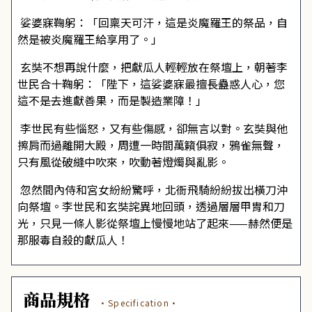
娑婆寐鞠躬：「回稟天可汗，這是炎魔羅王的祭品，自
然是被炎魔羅王給享用了。」
玄奘不想再說什麼，把獻瓜人輕輕放在祭壇上，朝著李
世民合十鞠躬：「陛下，這娑婆寐最擅長蠱惑人心，您
這不是去進獻善果，而是製造業障！」
李世民有些惱怒，又有些傷感，卻無言以對。玄奘與他
擦肩而過離開大殿，周遭一時間萬籟俱寂，鴉雀無聲，
只有風從破縫中吹來，吹動著燈燭與亂影。
忽然間內侍和宮女紛紛驚呼，北衙飛騎紛紛拔出橫刀沖
向祭壇。李世民和玄奘詫異地回頭，透過層層甲胄和刀
光，只見一條人影從祭壇上慢慢地站了起來——赫然便是
那服毒自殺的獻瓜人！
商品規格
·Specification·