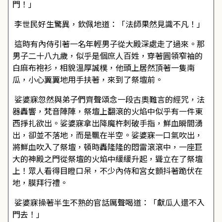
門！」
李世民好生驚異，欽佩地道：「法師果然見識不凡！」
這時有內侍引著一名年輕男子從大殿深處走了過來。那
男子二十八九歲，似乎是個庶人百姓，穿著圓領窄袖的
白麻布袍衫，相貌溫厚誠樸，他頭上居然頂著一隻南
瓜，小心翼翼地用手扶著，來到了祭壇前。
娑婆寐忽然與弟子們齊聲頌念一段古奧難言的經咒，法
器轟響，梵音陣陣，祭壇上翻滾的火焰中似乎有一件東
西掙扎欲出。娑婆寐拿出降魔杵刺破手指，鮮血瞬間湧
出，卻並不落地，而是飄在半空。娑婆寐一口氣吹出，
將鮮血吹入了祭壇，頓時轟隆隆的悶雷滾滾中，一座巨
大的神殿之門從祭壇的火焰中緩緩升起，聳立在了祭壇
上！眾人看得目瞪口呆，不少內侍和宮女顫抖著跪伏在
地，膜拜行禮。
娑婆寐操著半生不熟的官話厲聲喝道：「獻瓜人還不入
門去！」