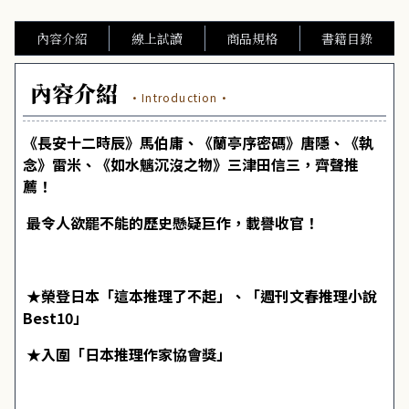
內容介紹
線上試讀
商品規格
書籍目錄
內容介紹
·Introduction·
《長安十二時辰》馬伯庸、《蘭亭序密碼》唐隱、《執
念》雷米、《如水魑沉沒之物》三津田信三，齊聲推
薦！
最令人欲罷不能的歷史懸疑巨作，載譽收官！
★榮登日本「這本推理了不起」、「週刊文春推理小說
Best10」
★入圍「日本推理作家協會獎」