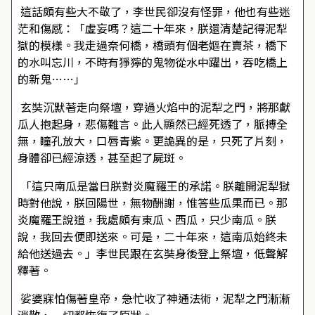
這話頗有些大不敬了，李世民卻沒有怪罪，他也有些迷
茫和傷感：「虛妄嗎？這二十年來，朕還清楚記得泥犁
獄的模樣。我走過奈何橋，橋頭有個老嫗在賣茶，橋下
的水叫忘川，不時有猙獰的鬼物從水中躍出，吞吃橋上
的新鬼……」
玄奘沉默著走向祭壇，穿過火焰中的泥犁之門，將那獻
瓜人抱起身，悲傷難言。此人顯然已經死透了，脈搏全
無，瞳孔放大，口唇青紫。更詭異的是，只死了片刻，
身體卻已經涼透，甚至起了屍斑。
「這只南瓜是當日朕對炎魔羅王的承諾。朕離開泥犁獄
時對他說，朕回陽世，無物酬謝，惟答些瓜果而已。那
炎魔羅王說道，我處頗有東瓜、西瓜，只少南瓜。朕
說，我回去便即送來。可是，二十年來，這南瓜始終未
給他送過去。」李世民跟在玄奘身後登上祭壇，低聲解
釋著。
娑婆寐怕傷著皇帝，急忙收了神通法術，泥犁之門漸漸