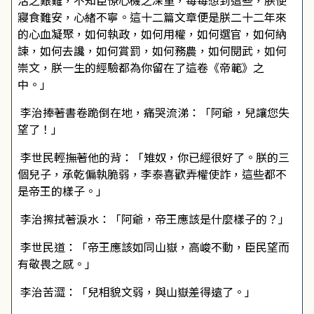
活之艱難，不知臣僚心機之深重，每每想到這些，朕便
寢食難安，心緒不寧。這十二篇文章便是朕二十二年來
的心血凝聚，如何執政，如何用權，如何選官，如何納
諫，如何去讒，如何賞罰，如何務農，如何閱武，如何
崇文，朕一生的經驗都為你留在了這卷《帝範》之
中。」
李治捧著書卷跪倒在地，痛哭流涕：「阿爺，兒讓您失
望了！」
李世民輕撫著他的背：「雉奴，你已經很好了。朕的三
個兒子，承乾偏執脆弱，李泰喜歡弄權使詐，這些都不
是帝王的樣子。」
李治擦拭著淚水：「阿爺，帝王應該是什麼樣子的？」
李世民道：「帝王應該如同山嶽，高峻不動，臣民望而
有敬畏之感。」
李治苦澀：「兒相貌文弱，與山嶽差得遠了。」