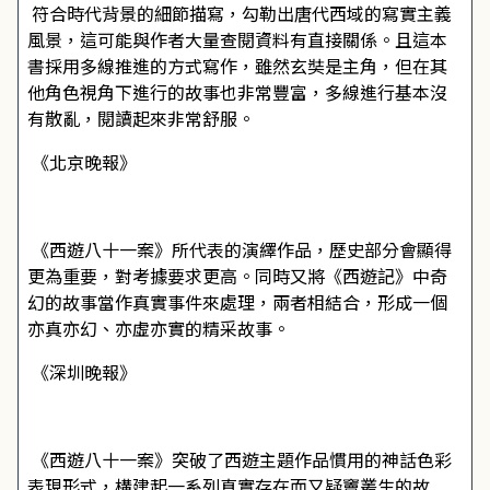
符合時代背景的細節描寫，勾勒出唐代西域的寫實主義
風景，這可能與作者大量查閱資料有直接關係。且這本
書採用多線推進的方式寫作，雖然玄奘是主角，但在其
他角色視角下進行的故事也非常豐富，多線進行基本沒
有散亂，閱讀起來非常舒服。
――《北京晚報》
《西遊八十一案》所代表的演繹作品，歷史部分會顯得
更為重要，對考據要求更高。同時又將《西遊記》中奇
幻的故事當作真實事件來處理，兩者相結合，形成一個
亦真亦幻、亦虛亦實的精采故事。
――《深圳晚報》
《西遊八十一案》突破了西遊主題作品慣用的神話色彩
表現形式，構建起一系列真實存在而又疑竇叢生的故