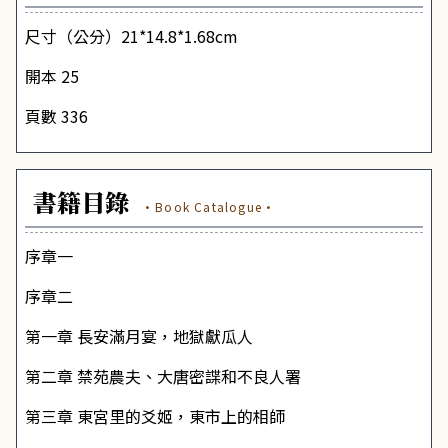
尺寸（公分）21*14.8*1.68cm
開本 25
頁數 336
書籍目錄
·Book Catalogue·
序章一
序章二
第一章 長安滿月宴，地獄獻瓜人
第二章 禁苑農夫、大唐密諜和不良人署
第三章 東宮里的爻姬，東市上的相師