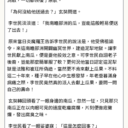
消散，一切都恢復了原狀。
「為何沒給他送過去？」玄奘問道。
李世民淡淡道：「我南瞻部洲的瓜，豈能這般輕易便送
了出去！」
原來當日炎魔羅王告訴李世民的說法是，他受佛祖諭
令，來這南瞻部洲開闢幽冥世界，建造泥犁地獄。讓李
世民獻上南瓜，便是要他投效之意。可李世民自詡老子
後裔，豈能那麼簡單服了軟？更何況他當日認定這泥犁
獄是法雅和崔玨所偽造，當然更不肯來獻上瓜果。不料
這二十年來，種子早在他心中生根發芽，年老垂暮滿身
病痛之際，李世民竟然真的派人去獻上瓜果，要問一問
自己的壽命！
玄奘轉回頭看了一眼身邊的南瓜，忽然一怔，只見那只
南瓜正在以肉眼可見的速度乾癟腐爛，片刻便徹底黴
爛，發出腐臭之味。
李世民看了一眼娑婆寐：「這是怎麼回事？」