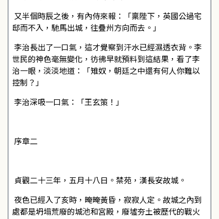
又半個時辰之後，有內侍來報：「稟陛下，英國公過宅
邸而不入，馳馬出城，往疊州方向而去。」
李治長出了一口氣，這才覺察到汗水已經濕透衣背。李
世民的神色毫無變化，彷彿早就預料到這結果，看了李
治一眼，淡淡地道：「雉奴，朝廷之中還有何人你難以
控制？」
李治深吸一口氣：「王玄策！」
序章二
貞觀二十三年，五月十八日。禁苑，漢長安故城。
夜色已經入了亥時，晻晻黃昏，寂寂人定。故城之內到
處都是坍塌荒廢的城池和宮殿，廢墟夯土被歷代的戰火