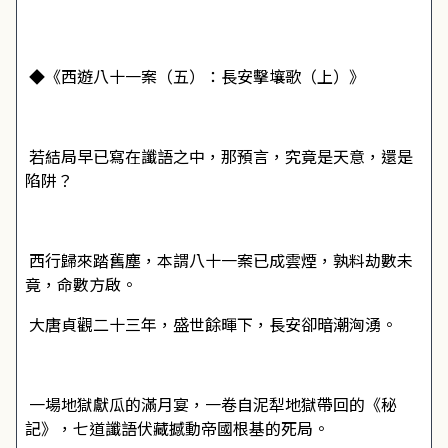
◆《西遊八十一案（五）：長安擊壤歌（上）》
若結局早已寫在讖語之中，那預言，究竟是天意，還是
陷阱？
西行歸來踏舊塵，本謂八十一案已成雲煙，孰料劫數未
竟，命數方啟。
大唐貞觀二十三年，盛世餘暉下，長安卻暗潮洶湧。
一場地獄獻瓜的滿月宴，一卷自泥犁地獄帶回的《秘
記》，七道讖語伏藏撼動帝國根基的死局。