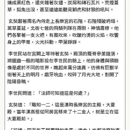
燒成黑紅色，還夾雜著灰燼、炭屑和磚石瓦片。荒煙蔓
草，狐兔出沒，甚至遠遠能聽見獅虎和豺狼的吼叫。
玄奘跟著兩名內侍走上長樂宮的石階，石階殘破坍塌，
蒿草蔓延，北衙七營的飛騎列隊在兩側，神情肅穆。他
們各擎著一支火把，有風吹來，吹皺灼燙的火焰，吹響
身上的甲胄，火光抖動，甲葉錚錚。
李世民站在宮闕上等待著玄奘。殿頂的簷脊參差錯落，
將鋸齒一般的暗影投在李世民的臉上，他的身體與頭臉
像是處於不同的世界，瞧起來萬分詭異。彷彿有巨獸半
銜著天上的明月，磨牙吮血，咬碎了月光大地，割開了
陰陽昏曉。
李世民問道：「法師可知道這是何處？」
玄奘道：「略知一二，這是漢時長樂宮的主殿，大夏
殿。當年漢高祖從阿房宮移來了十二金人，就是立在這
大夏殿前。」