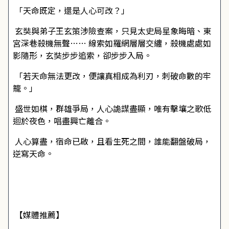
「天命既定，還是人心可改？」
玄奘與弟子王玄策涉險查案，只見太史局星象晦暗、東
宮深巷殺機無聲…… 線索如羅網層層交纏，殺機處處如
影隨形，玄奘步步追索，卻步步入局。
「若天命無法更改，便讓真相成為利刃，刺破命數的牢
籠。」
盛世如棋，群雄爭局，人心詭謀盡顯，唯有擊壤之歌低
迴於夜色，唱盡興亡離合。
人心算盡，宿命已啟，且看生死之間，誰能翻盤破局，
逆寫天命。
【媒體推薦】