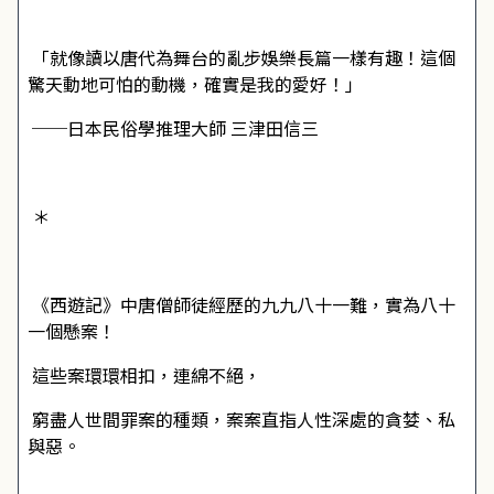
「就像讀以唐代為舞台的亂步娛樂長篇一樣有趣！這個
驚天動地可怕的動機，確實是我的愛好！」
──日本民俗學推理大師 三津田信三
＊
《西遊記》中唐僧師徒經歷的九九八十一難，實為八十
一個懸案！
這些案環環相扣，連綿不絕，
窮盡人世間罪案的種類，案案直指人性深處的貪婪、私
與惡。