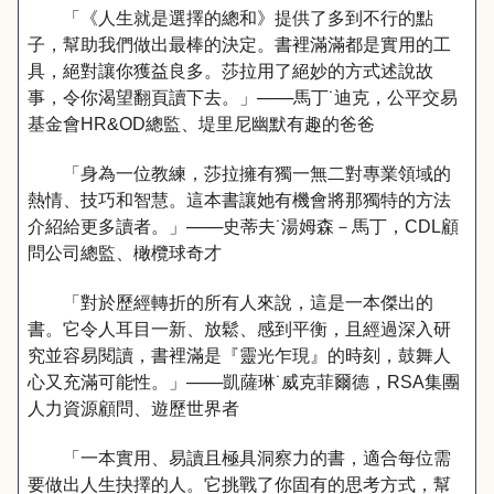
「《人生就是選擇的總和》提供了多到不行的點
子，幫助我們做出最棒的決定。書裡滿滿都是實用的工
具，絕對讓你獲益良多。莎拉用了絕妙的方式述說故
事，令你渴望翻頁讀下去。」───馬丁˙迪克，公平交易
基金會HR&OD總監、堤里尼幽默有趣的爸爸
「身為一位教練，莎拉擁有獨一無二對專業領域的
熱情、技巧和智慧。這本書讓她有機會將那獨特的方法
介紹給更多讀者。」───史蒂夫˙湯姆森－馬丁，CDL顧
問公司總監、橄欖球奇才
「對於歷經轉折的所有人來說，這是一本傑出的
書。它令人耳目一新、放鬆、感到平衡，且經過深入研
究並容易閱讀，書裡滿是『靈光乍現』的時刻，鼓舞人
心又充滿可能性。」───凱薩琳˙威克菲爾德，RSA集團
人力資源顧問、遊歷世界者
「一本實用、易讀且極具洞察力的書，適合每位需
要做出人生抉擇的人。它挑戰了你固有的思考方式，幫