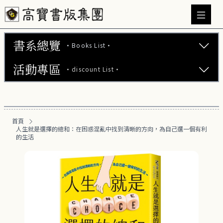
書系總覽
·Books List·
活動專區
·discount List·
文學小說 (737)
心理勵志 (176)
【2本75折】高寶小說系列全圖鑑書展
生活風格 (164)
首頁
【2本7折】高寶小說系列全圖鑑書展
人生就是選擇的總和：在困惑混亂中找到清晰的方向，為自己選一個有利
商業財經 (100)
的生活
【2套7折】高寶小說系列全圖鑑書展
醫療保健 (55)
【66折】高寶小說系列全圖鑑書展
親子教養 (13)
人文史哲 (73)