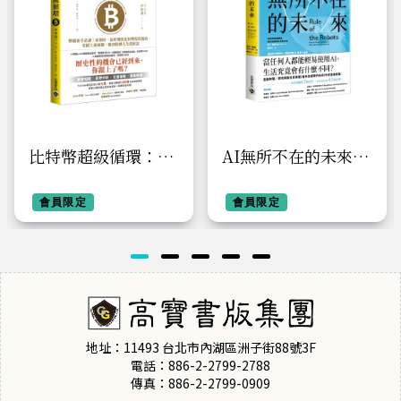
比特幣超級循環：幣
AI無所不在的未來：
圈新手必讀！最即
當人工智慧成為電力
時、最好懂的比特幣
會員限定
般的存在，人類如何
會員限定
投資指南，掌握上漲
控管風險、發展應用
週期，賺到扭轉人生
與保住工作？
的財富【特別收錄：
祝福短語＆簽名扉頁
＋給台灣讀者的話】
地址：11493 台北市內湖區洲子街88號3F
電話：886-2-2799-2788
傳真：886-2-2799-0909