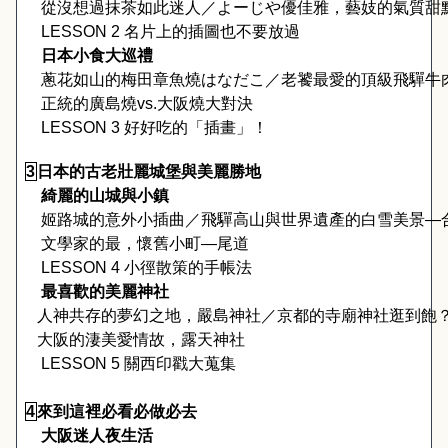
從沒想過抹茶如此迷人／よーじや優佳雅，藝妓的氣質甜
LESSON 2 
名片上的插圖也不要放過
　日本小食大巡禮　
蔥花如山的梅田章魚燒はなだこ／老饕最愛的頂級飛驒牛
正統的廣島燒
vs.
大阪燒大對決
LESSON 3 
好好吃的「插畫」！
3
日本的古老壯麗城堡與美麗勝地
　綺麗的山城與小鎮　
姬路城的意外小插曲／飛驒高山與世界遺產的白雪美景
—
文學家的最，懷舊小町
—
尾道
LESSON 4 
小徑散策的手帳法
　最喜歡的美麗神社　
人神共存的夢幻之地，嚴島神社／京都的寺廟神社逛到飽
大阪的淒美愛情故，露天神社
LESSON 5 
關西印戳大蒐集
4
來到這裡必看必做必去
　大阪迷人夜生活　