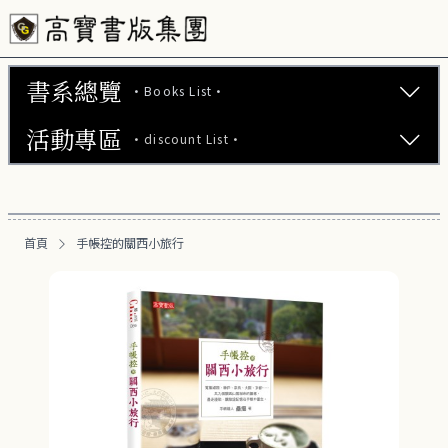
書系總覽
·Books List·
活動專區
·discount List·
文學小說 (737)
心理勵志 (176)
【2本75折】高寶小說系列全圖鑑書展
生活風格 (163)
首頁
手帳控的關西小旅行
【2本7折】高寶小說系列全圖鑑書展
商業財經 (101)
【2套7折】高寶小說系列全圖鑑書展
醫療保健 (54)
【66折】高寶小說系列全圖鑑書展
親子教養 (14)
人文史哲 (74)