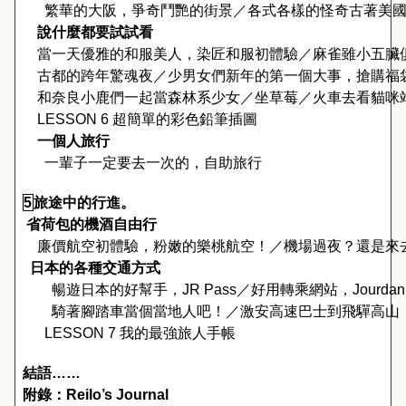
繁華的大阪，爭奇鬥艷的街景／各式各樣的怪奇古著美
　說什麼都要試試看　
當一天優雅的和服美人，染匠和服初體驗／麻雀雖小五臟
古都的跨年驚魂夜／少男女們新年的第一個大事，搶購福
和奈良小鹿們一起當森林系少女／坐草莓／火車去看貓咪
LESSON 6 
超簡單的彩色鉛筆插圖
　一個人旅行
一輩子一定要去一次的，自助旅行
5
旅途中的行進。
 省荷包的機酒自由行
廉價航空初體驗，粉嫩的樂桃航空！／機場過夜？還是來
日本的各種交通方式
　　暢遊日本的好幫手，
JR Pass
／好用轉乘網站，
Jourdan
　　騎著腳踏車當個當地人吧！／激安高速巴士到飛驒高山
LESSON 7 
我的最強旅人手帳
結語……
附錄：
Reilo’s Journal