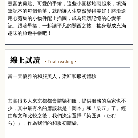
豐富的剪貼、可愛的手繪，這些小圖樣堆砌起來，填滿
筆記本的每個角落，就能讓人生突然變得美好！將沿途
用心蒐集的小物件配上插圖，成為延續記憶的心愛筆
記。跟著壘摳，一起讓平凡的關西之旅，搖身變成充滿
趣味的旅遊手帳吧！
線上試讀
·Trial reading·
當一天優雅的和服美人，染匠和服初體驗
其實很多人來京都都會體驗和服，提供服務的店家也不
少，其中最有名的應該就是「岡本」和「染匠」了。經
由爬文和比較之後，我們決定選擇「染匠き（たむ
ら）」，作為我們的和服初體驗。