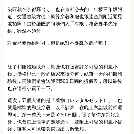
染匠就在京都高台寺，也在京都必去的二年坂三年坂附
近，交通超級方便！就算穿著和服也很適合到附近閒晃
兼拍照！由於染匠的阿姨們人手有限，務必要事先預
約，雖然不須付
訂金只要預約即可，但是絕對不要亂放鴿子喲！
除了和服體驗以外，染匠也有販賣許多可愛的和風小
物，價格也比一般的店家來得公道，結束一天的和服體
驗後，阿姨們還會送我們
500
日圓的折價券，所以最後
也在這裡小買了一下。
這次，五個人選的是「着物（レンタルセット）」，也
就是標準的和服穿著，以日計算，在晚上六點以前歸還
即可。穿一整天下來是
5250
日圓，除了幫你穿到好之
外，也會搭上簡單的盤髮造型，並附上可愛的和風小提
袋，讓客人可以帶著東西出去散散步。