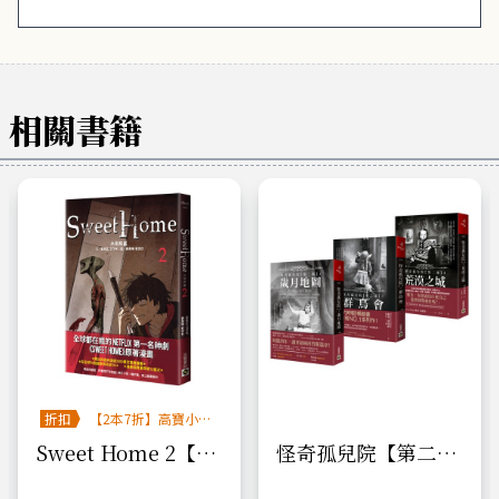
相關書籍
折扣
【2本7折】高寶小說
系列全圖鑑書展
Sweet Home 2【作
怪奇孤兒院【第二
者簽名版】：Netflix
部】（三部曲套書）