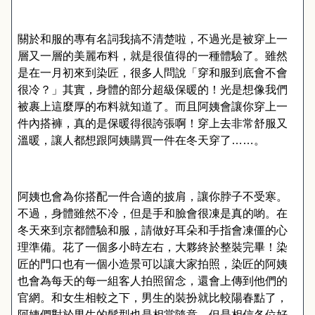
關於和服的專有名詞我搞不清楚啦，不過光是被穿上一
層又一層的美麗布料，就是很值得的一種體驗了。雖然
是在一月初來到染匠，很多人問說「穿和服到底會不會
很冷？」其實，身體的部分超級保暖的！光是想像我們
被裹上這麼厚的布料就知道了。而且阿姨會讓你穿上一
件內搭褲，真的是保暖得很誇張啊！穿上去非常舒服又
溫暖，讓人都想跟阿姨購買一件在冬天穿了……。
阿姨也會為你搭配一件合適的披肩，讓你脖子不受寒。
不過，身體雖然不冷，但是手和臉會很凍是真的喲。在
冬天來到京都體驗和服，請做好耳朵和手指會凍僵的心
理準備。花了一個多小時左右，大夥終於整裝完畢！染
匠的門口也有一個小造景可以讓大家拍照，染匠的阿姨
也會為每天的每一組客人拍照留念，還會上傳到他們的
官網。和女生相較之下，男生的裝扮就比較陽春點了，
阿姨們對於男生的髮型也是相當隨意，但是相信各位好