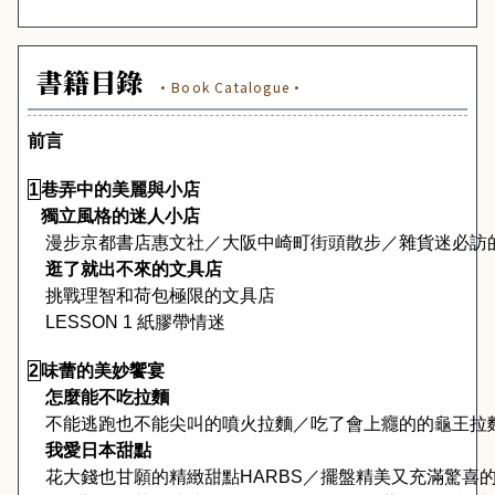
書籍目錄
·Book Catalogue·
前言
1
巷弄中的美麗與小店
獨立風格的迷人小店　
漫步京都書店惠文社／大阪中崎町街頭散步／雜貨迷必訪
　逛了就出不來的文具店　
挑戰理智和荷包極限的文具店
LESSON 1 
紙膠帶情迷
2
味蕾的美妙饗宴
　怎麼能不吃拉麵　
不能逃跑也不能尖叫的噴火拉麵／吃了會上癮的的龜王拉
　我愛日本甜點　
花大錢也甘願的精緻甜點
HARBS
／擺盤精美又充滿驚喜