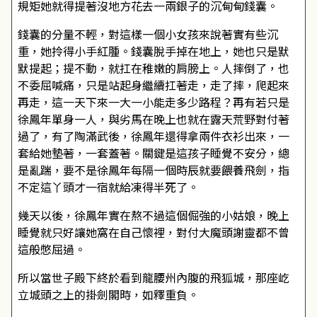
規矩她就得提著沒地方花去一兩銀子的沉甸甸錢囊。
錢囊的分量不輕，對這樣一個小女孩來說著實有些沉
重，她拎得小手紅腫。錢囊脫手掉在地上，她也只是默
默提起；提不動，就扛在稚嫩的肩膀上。人摔倒了，也
不委屈喊痛，只是站起身繼續扛著走，走了摔，爬起來
再走，這一天下來一大一小能走多少路程？再有若只是
徐鳳年單身一人，與劣馬在晚上也就在露天荒野對付著
過了，有了陶滿武後，徐鳳年還得拿兩件衣衫出來，一
套給她墊著，一套蓋著。關鍵是這孩子睡覺不安分，總
是亂踹，要不是徐鳳年每隔一個時辰就要餵養飛劍，指
不定這丫頭才一宿就給凍得半死了。
幾天以後，徐鳳年實在熬不過這個倔強的小姑娘，晚上
睡覺就只好讓她窩在自己懷裡，對付大魔頭謝靈都不曾
這般憋屈過。
所以當世子殿下終於看到龍腰州內腹的飛狐城，那座屹
立城頭之上的掛劍閣時，如釋重負。