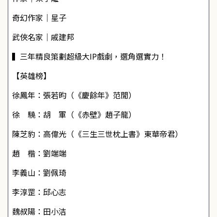
奇幻作家｜星子
武俠名家｜戚建邦
▍三年精良策劃超級大IP戲劇，選角選實力！
【英雄榜】
徐鳳年：張若昀（《慶餘年》范閒）
徐 驍：胡 軍（《赤壁》趙子龍）
陳芝豹：高偉光（《三生三世枕上書》東華帝君）
趙 楷：劉端端
李義山：劉佩琦
李淳罡：邱心志
魏叔陽：田小洁