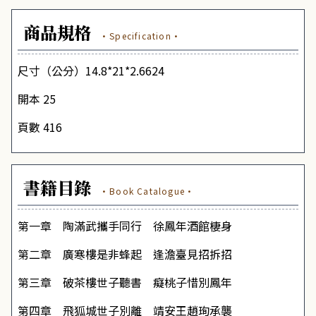
商品規格
·Specification·
尺寸（公分）14.8*21*2.6624
開本 25
頁數 416
書籍目錄
·Book Catalogue·
第一章 陶滿武攜手同行 徐鳳年酒館棲身
第二章 廣寒樓是非蜂起 逢澹臺見招拆招
第三章 破茶樓世子聽書 癡桃子惜別鳳年
第四章 飛狐城世子別離 靖安王趙珣承襲