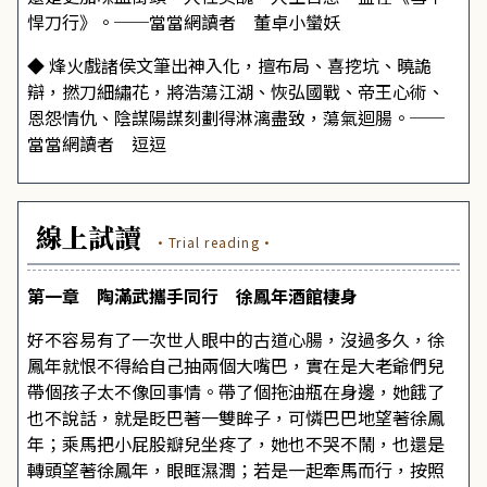
悍刀行》。──當當網讀者 董卓小蠻妖
◆
烽火戲諸侯文筆出神入化，擅布局、喜挖坑、曉詭
辯，撚刀細繡花，將浩蕩江湖、恢弘國戰、帝王心術、
恩怨情仇、陰謀陽謀刻劃得淋漓盡致，蕩氣迴腸。──
當當網讀者 逗逗
線上試讀
·Trial reading·
第一章 陶滿武攜手同行 徐鳳年酒館棲身
好不容易有了一次世人眼中的古道心腸，沒過多久，徐
鳳年就恨不得給自己抽兩個大嘴巴，實在是大老爺們兒
帶個孩子太不像回事情。帶了個拖油瓶在身邊，她餓了
也不說話，就是眨巴著一雙眸子，可憐巴巴地望著徐鳳
年；乘馬把小屁股瓣兒坐疼了，她也不哭不鬧，也還是
轉頭望著徐鳳年，眼眶濕潤；若是一起牽馬而行，按照