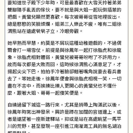
要知道世子殿下少年時，可是最喜歡在大雪天拎著弟弟
雙腳隨手亂丟的傢伙，要不就是與大姐一起玩倒插蔥的
把戲。黃蠻兒顯然更喜歡，每次被哥哥從雪地裡拔出，
總是憨憨的笑臉燦爛，姐弟三人樂此不疲，唯有二姐徐
渭熊站在遠處煢煢孑立，冷眼旁觀。
她早熟而早慧，約莫是不屑玩這種幼稚遊戲的，不過偶
爾會打一場雪仗，前提是與徐鳳年一起打徐脂虎和徐龍
象。徐脂虎相對體弱，黃蠻兒被哥哥吩咐了不許用力，
故而每次都是大敗而回，這時候徐渭熊心滿意足了，才
揚起尖尖下巴，拍拍手冷著臉卻翹著嘴角說要去看兵書
去了。等她走後，徐鳳年便會與徐脂虎相視一笑，一切
盡在不言中，而挨揍比揍人更開心的黃蠻兒也不懂什
麼，跟著大姐、哥哥一起傻笑便是。
自繞過留下城這一路行來，尤其是捎帶上陶滿武以後，
徐鳳年時常出神發呆。興許是蹲在加闊的官道邊上，或
者是遠望著一座新建驛站，抑或是站在高處眺望一馬平
川的荒野，甚至發現一座引進江南灌溉工具的無名湖泊