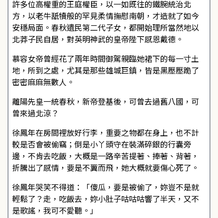
許多位高權重的王庭權臣，以一如既往的鐵腕統治北
方，以老牛舐犢般的罕見柔情撫慰南朝，才造就了如今
安穩局面。春秋遺民第二代子女，都開始理所當然地以
北莽子民自居，對英明神武的皇帝陛下感恩戴德。
慕容女帝曾經花了兩年時間御駕親臨她裙下的每一寸土
地，所到之處，尤其是那些雄城巨鎮，皆是黑壓壓跪了
密密麻麻無數人。
離陽先皇一統春秋，新帝登基後，可曾去過舊八國，可
曾來過北涼？
徐鳳年在房間裡放好行李，重要之物都在身上，也不計
較是否會被偷竊；倒是小丫頭守在裝滿碎銀的行囊旁
邊，不肯去吃飯，大概是一路辛苦提著、捧著、背著，
折騰出了感情，要是不翼而飛，她大概就要傷心死了。
徐鳳年哭笑不得道：「傻瓜，要是被偷了，妳豈不是就
輕鬆了？走，吃飯去，妳小肚子咕咕咕響了半天，又不
是歌謠，我可不愛聽。」