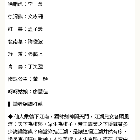
徐脂虎：李 念
徐渭熊：文咏珊
紅 薯：孟子義
裴南葦：隋俊波
舒 羞：張藝上
青 鳥：丁笑瀅
隋珠公主：董 顏
呵呵姑娘：廖慧佳
▍讀者絕讚推薦
◆
仙人乘鶴下江南，獨臂劍神開天門，江湖兒女各顯風
流；天下為棋盤，眾生為棋子，帝王霸業之下隱藏著多
少詭譎陰謀？廟堂染指江湖，是讓這個江湖井然有序，
還是更加喋血街頭，人性美醜，人生百態，盡在《雪中