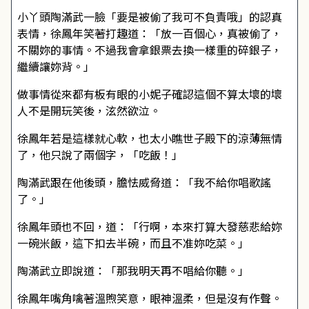
小丫頭陶滿武一臉「要是被偷了我可不負責哦」的認真
表情，徐鳳年笑著打趣道：「放一百個心，真被偷了，
不關妳的事情。不過我會拿銀票去換一樣重的碎銀子，
繼續讓妳背。」
做事情從來都有板有眼的小妮子確認這個不算太壞的壞
人不是開玩笑後，泫然欲泣。
徐鳳年若是這樣就心軟，也太小瞧世子殿下的涼薄無情
了，他只說了兩個字，「吃飯！」
陶滿武跟在他後頭，膽怯威脅道：「我不給你唱歌謠
了。」
徐鳳年頭也不回，道：「行啊，本來打算大發慈悲給妳
一碗米飯，這下扣去半碗，而且不准妳吃菜。」
陶滿武立即說道：「那我明天再不唱給你聽。」
徐鳳年嘴角噙著溫煦笑意，眼神溫柔，但是沒有作聲。