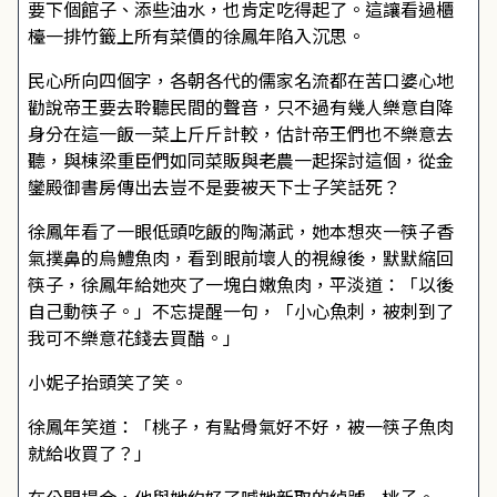
要下個館子、添些油水，也肯定吃得起了。這讓看過櫃
檯一排竹籤上所有菜價的徐鳳年陷入沉思。
民心所向四個字，各朝各代的儒家名流都在苦口婆心地
勸說帝王要去聆聽民間的聲音，只不過有幾人樂意自降
身分在這一飯一菜上斤斤計較，估計帝王們也不樂意去
聽，與棟梁重臣們如同菜販與老農一起探討這個，從金
鑾殿御書房傳出去豈不是要被天下士子笑話死？
徐鳳年看了一眼低頭吃飯的陶滿武，她本想夾一筷子香
氣撲鼻的烏鱧魚肉，看到眼前壞人的視線後，默默縮回
筷子，徐鳳年給她夾了一塊白嫩魚肉，平淡道：「以後
自己動筷子。」不忘提醒一句，「小心魚刺，被刺到了
我可不樂意花錢去買醋。」
小妮子抬頭笑了笑。
徐鳳年笑道：「桃子，有點骨氣好不好，被一筷子魚肉
就給收買了？」