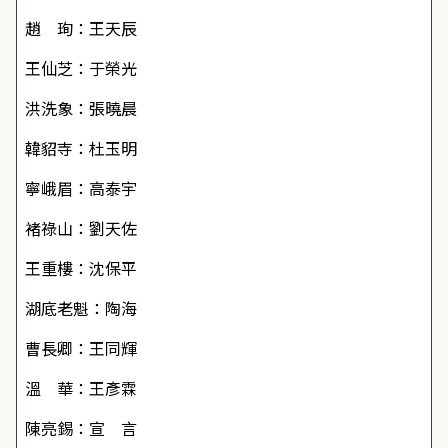
趙 珣：王天辰
王仙芝：于榮光
洪洗象：張曉晨
韓貂寺：杜玉明
寧峨眉：高泰宇
褚祿山：劉天佐
王重樓：沈保平
湖底老魁：陶海
曹長卿：王同輝
溫 華：王彥霖
陳亮錫：宣 言