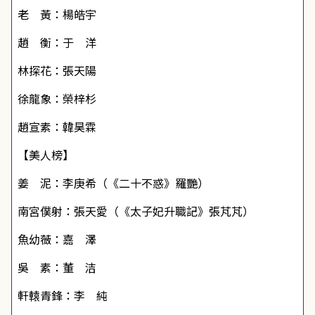
老 黃：楊皓宇
趙 衡：于 洋
林探花：張天陽
徐龍象：榮梓杉
趙宣素：韓昊霖
【美人榜】
姜 泥：李庚希（《二十不惑》羅艷）
南宮僕射：張天愛（《太子妃升職記》張芃芃）
魚幼薇：嘉 澤
吳 素：董 洁
軒轅青鋒：李 純