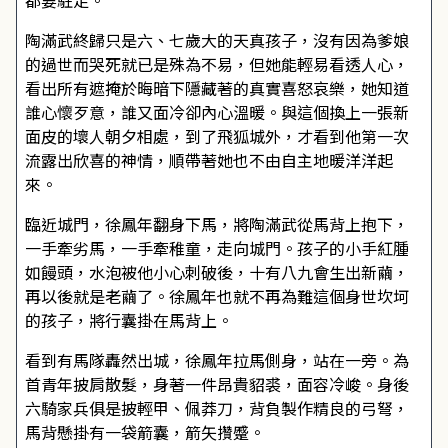
都要駐足。
陶滿武終歸只是六、七歲大的天真孩子，沒有因為爹娘
的過世而哭死就已是殊為不易，但她能輕易看透人心，
看出所有遮掩於晦暗下隱藏著的真實喜怒哀樂，她知道
誰心懷歹意，誰又面冷卻內心溫暖。與這個換上一張新
面皮的壞人朝夕相處，到了飛狐城外，才看到他第一次
流露出欣喜的神情，順帶著她也不由自主地暖洋洋起
來。
臨近城門，徐鳳年翻身下馬，將陶滿武從馬背上抱下，
一手牽劣馬，一手牽稚童，走向城門。孩子的小手紅腫
如饅頭，水泡被他小心刺破後，十有八九會生出新繭，
再以後就是老繭了。徐鳳年也就不再為難這個身世坎坷
的孩子，將行囊掛在馬背上。
看到有馬隊轟然出城，徐鳳年拉馬側身，站在一旁。為
首青年披肩散髮，身著一件昂貴貂裘，面容冷峻。身後
六騎家兵俱是披輕甲、佩莽刀，背負製作精良的弓弩，
馬背懸掛有一袋箭囊，箭矢攢蹙。