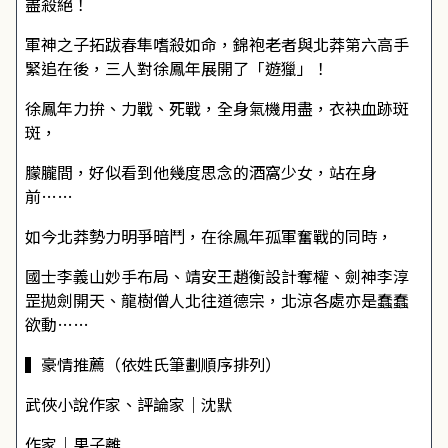
盡殺絕！
軍神之子拓跋春隼嗜殺如命，錦袍老者與北莽第六高手
緊追在後，三人對徐鳳年展開了「遊獵」！
徐鳳年力拚、力戰、死戰，全身氣機用盡，衣袂血跡斑
斑，
朦朧間，好似看到他幾度思念的酒窩少女，站在身
前……
如今北莽勢力明爭暗鬥，在徐鳳年孤軍奮戰的同時，
國士李義山妙手布局、靖安王趙衡設計奪權、劍神李淳
罡拋劍開天、龍樹僧人北往道德宗，北涼各處亦是蠢蠢
欲動……
▍豪情推薦（依姓氏筆劃順序排列）
武俠小說作家、評論家｜沈默
作家｜果子離