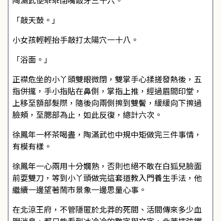
陶滿武便乖乖閉嘴敲牙三十六。
「敲天鼓。」
小女孩輕輕抬手敲打太陽穴一十八。
「浴面。」
正襟危坐的小丫頭雙眼微閉，雙掌手心揉搓發熱後，五
指併攏，手小指貼在鼻側，掌指上推，經過眉間印堂，
上移至額部髮際，隨後向兩側擦到雙鬢，緩緩向下擦過
臉頰，至腮部為止，如此反復，總計六次。
徐鳳年一杯茶喝盡，陶滿武也中規中矩做完三件事情，
有模有樣。
徐鳳年一心兩用十分嫺熟，否則也絕不敢在白狐兒臉面
前耍雙刀，等到小丫頭做完這套道教入門養生手法，他
繼續一邊望著鬧市景象一邊思量心事。
在北涼王府，不管隱匿於北莽的死間、活間傳來多少血