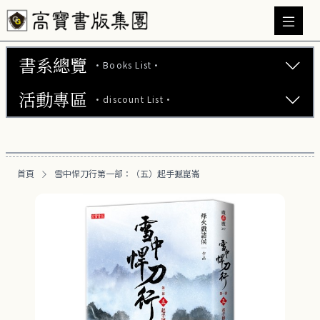
書系總覽
·Books List·
活動專區
·discount List·
文學小說 (737)
心理勵志 (176)
【2本75折】高寶小說系列全圖鑑書展
生活風格 (164)
首頁
雪中悍刀行第一部：（五）起手撼崑崙
【2本7折】高寶小說系列全圖鑑書展
商業財經 (100)
【2套7折】高寶小說系列全圖鑑書展
醫療保健 (55)
【66折】高寶小說系列全圖鑑書展
親子教養 (13)
人文史哲 (73)