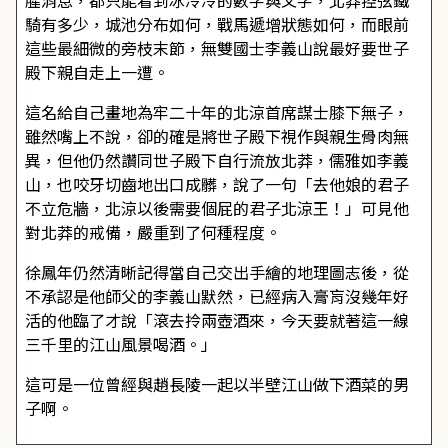
腥消息，都只能看到冰冷冷的數字與文字，北莽控弦鐵
騎有多少，城池分布如何，戰馬遞增狀態如何，而眼前
這些最細微的旁枝末節，無雙國士李義山說最好要世子
殿下親自走上一遭。
這名給自己畫地為牢二十年的北涼首席謀士膝下無子，
雖然嘴上不說，卻的確是將世子殿下視作與親生骨肉無
異，但他仍然讚同世子殿下自行流放北莽，儒雅如李義
山，也咬牙切齒地出口成髒，說了一句「去他娘的君子
不立危牆，北涼以後需要個屁的君子北涼王！」可見他
對北莽的戒備，嚴重到了何種程度。
徐鳳年仍然清晰記得當自己交出手繪的地理圖志後，從
不承認是他師父的李義山默然，已經病入膏肓沒幾年好
活的他臨了才說「滾去拎兩壺酒來，今天要就著這一線
三千里的江山風景喝酒。」
這可是一位曾經與趙長陵一起以半壁江山做下酒菜的男
子啊。