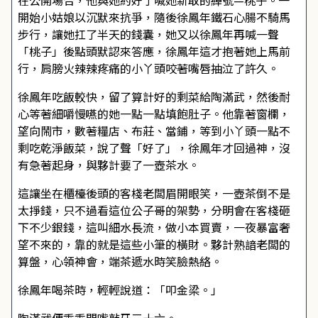
在公開場合，他與她約好了喊她新取的綽號—桃子。一
開始小姑娘以沉默來抗爭，隨後徐鳳年鐵石心腸不騎馬
步行，讓她扛了半天的錢囊，她又以徐鳳年再喊一聲
「桃子」後點頭默認來答應，徐鳳年這才抱著她上馬前
行，肩膀火辣辣疼痛的小丫頭咬著嘴唇抽泣了許久。
徐鳳年吃飯較快，留了算計好的剩菜給陶滿武，然後耐
心等著細嚼慢嚥的她一點一點填飽肚子。他靠著窗欄，
望向鬧市，數著糧店、布莊、當鋪，等到小丫頭一點不
剩吃乾淨飯菜，說了聲「好了」，徐鳳年才回過神，沒
有急著起身，與夥計要了一壺茶水。
這讓坐在櫃檯後頭的客棧老闆眉開眼笑，一壺茶倒不是
太掙錢，只不過看這位公子哥的架勢，分明會在客棧砸
下不少銀錢，這叫細水長流，做小本買賣，一夜暴富奢
望不來的，靠的就是這些小筆的橫財。夥計熟諳老闆的
算盤，心領神會，端茶遞水時笑臉熱絡。
徐鳳年喝茶時，輕輕說道：「叩金梁。」