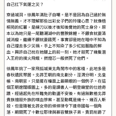
自己扛下氣運之災？
穿過城洞，徐鳳年滿肚子自嘲。是不是因為自己過於無
情無義，才不理解那些出彩女子們的玲瓏心思？就像梧
桐苑的紅薯，是練刀以後才後知後覺她的死士身分，原
本以為她只是一尾聽潮湖中的豐腴錦鯉，不餵食就要清
減消瘦，繼續不餵就要餓死，事實卻是她在暗中不知為
自己擋去多少災禍，手上不知染了多少紅如胭脂的鮮
血。興許自己枕在她腿上的前一刻，她才殺死了幾隻潛
入王府的撲火飛蛾，撚燈芯一般撚死了他們。
徐鳳年挑了一家飛狐城東北角鬧市中的客棧，此地多是
春秋遺民聚居。北莽王朝的南北劃分，涇渭分明，北皇
帳、南朝官，只是擺在檯面上最顯眼的一個例子。在這
個王朝遼闊版圖上，多的是讀書人一朝登廟堂的仕途奇
蹟，經過起先在所難免的動盪不安後，有過無數樁北莽
貴族擅殺外族的喋血慘案，甚至動輒是幾十、幾百人斬
殺，但是隨著北莽女帝的條條律令下達帝國每一個角
落，期間死了十數位耶律與慕容雙族子弟，責罰削爵了