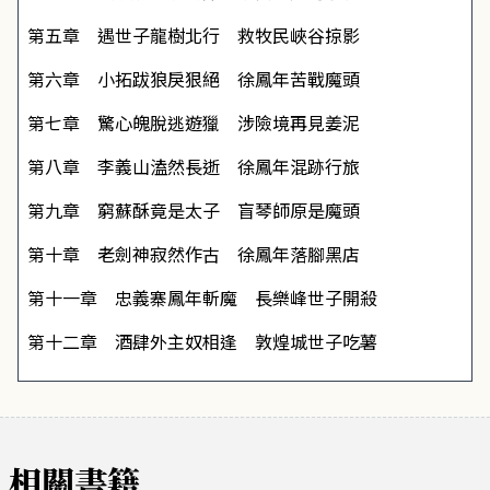
第五章 遇世子龍樹北行 救牧民峽谷掠影
第六章 小拓跋狼戾狠絕 徐鳳年苦戰魔頭
第七章 驚心魄脫逃遊獵 涉險境再見姜泥
第八章 李義山溘然長逝 徐鳳年混跡行旅
第九章 窮蘇酥竟是太子 盲琴師原是魔頭
第十章 老劍神寂然作古 徐鳳年落腳黑店
第十一章 忠義寨鳳年斬魔 長樂峰世子開殺
第十二章 酒肆外主奴相逢 敦煌城世子吃薯
相關書籍