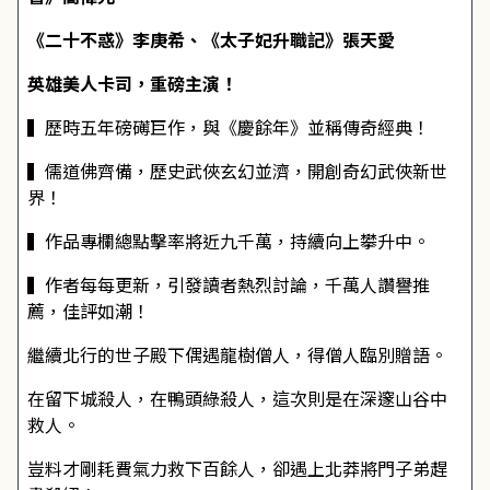
《二十不惑》李庚希、《太子妃升職記》張天愛
英雄美人卡司，重磅主演！
▍歷時五年磅礡巨作，與《慶餘年》並稱傳奇經典！
▍儒道佛齊備，歷史武俠玄幻並濟，開創奇幻武俠新世
界！
▍作品專欄總點擊率將近九千萬，持續向上攀升中。
▍作者每每更新，引發讀者熱烈討論，千萬人讚譽推
薦，佳評如潮！
繼續北行的世子殿下偶遇龍樹僧人，得僧人臨別贈語。
在留下城殺人，在鴨頭綠殺人，這次則是在深邃山谷中
救人。
豈料才剛耗費氣力救下百餘人，卻遇上北莽將門子弟趕