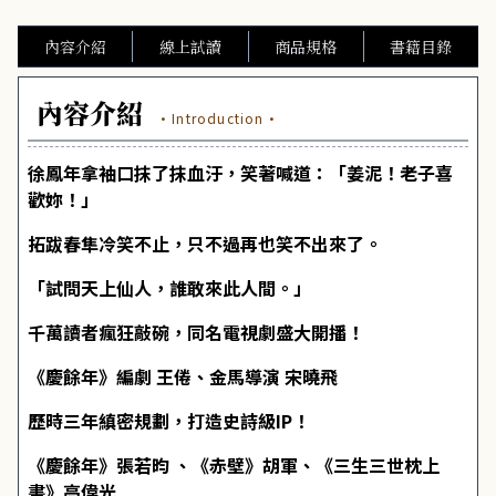
內容介紹
線上試讀
商品規格
書籍目錄
內容介紹
·Introduction·
徐鳳年拿袖口抹了抹血汙，笑著喊道：「姜泥！老子喜
歡妳！」
拓跋春隼冷笑不止，只不過再也笑不出來了。
「試問天上仙人，誰敢來此人間。」
千萬讀者瘋狂敲碗，同名電視劇盛大開播！
《慶餘年》編劇 王倦、金馬導演 宋曉飛
歷時三年縝密規劃，打造史詩級IP！
《慶餘年》張若昀 、《赤壁》胡軍、《三生三世枕上
書》高偉光