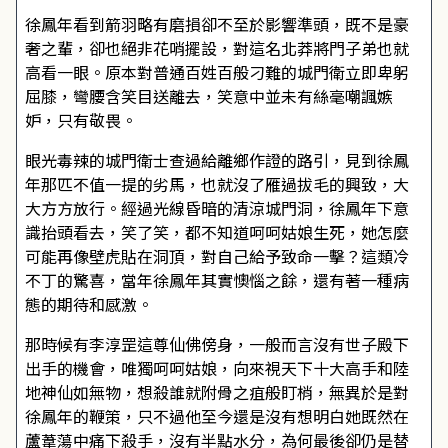
徐鳳年看到箭羽略有磨損卻不至於影響準頭，既不是豪
奢之輩，卻也絕非花哨擺設，對這名北莽將門子弟也就
高看一眼。原本對普通百姓百般刁難的城門衛立即卑躬
屈膝，彎腰含笑目送離去，笑意中並未有絲毫嘲諷嫉
妒，只有敬畏。
眼光毒辣的城門衛士查過給離鄉作證的路引，見到徐鳳
年那匹不值一提的劣馬，也就沒了雁過拔毛的興致，大
大方方放行。經過光線昏暗的清涼城門洞，徐鳳年下意
識抬頭看去，笑了笑，都不知道呵呵姑娘生死，她怎麼
可能再像壁虎貼在洞頂，對自己給予致命一擊？這類冷
不丁的驚喜，當年徐鳳年其實懊惱之餘，還有著一種病
態的期待和感激。
那時候有李淳罡這尊仙佛傍身，一般而言沒有世子殿下
出手的機會，唯獨呵呵姑娘，向來視天下十大高手和陸
地神仙如無物，想殺誰就附骨之疽般盯梢，無異於是對
徐鳳年的鞭策，只不過他至今還是沒有想明白她既然在
蘆葦蕩中痛下殺手，沒有半點水分，為何最後卻仍是替