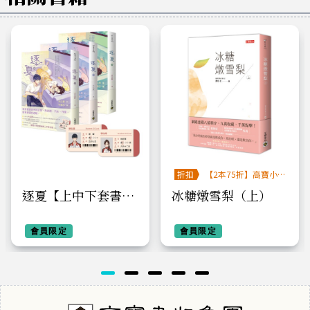
折扣
【2本75折】高寶小
說系列全圖鑑書展
逐夏【上中下套書】
冰糖燉雪梨（上）
首刷限定版：贈遲曜
&林折夏城安二中學
會員限定
會員限定
生證