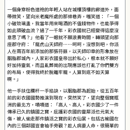
一個身穿粉色道袍的年輕人站在城樓頂樓的廊道外，面
帶微笑，望向米老魔所處的那條巷弄，嗤笑道：「一個
小破琉璃盞，我當年用來喝酒的不值錢物件，也能爭得
如此頭破血流？過了一千年，彩衣國就已經變得這麼沒
意思了嗎？」他看了一眼就不願浪費時間，轉頭望向那
座郡守府：「龍虎山天師府……呵呵，沒想到吧，你派
人在兩百年前添加的那張符籙，以天師印章的形象放在
胭脂郡城內，人家彩衣國皇帝出於私心，根本就不願好
好加持靈氣，而且亂葬崗的出現應該也打亂了你們雙方
的布局，使得我終於脫離牢籠。人算到底不如天算
啊。」
他一手扶住欄杆一手掐訣，以胭脂郡為起始，從五百年
前的彩衣國國勢推演到現在，突然笑了，望向整個寶瓶
洲的最北方，嘖嘖道：「高人、高人，彩衣國少了一件
傳承已久的鎮國之寶，庇護彩衣國的靈犀派也元氣大
傷，被人偷走那件鎮派之寶的彩衣仙裳。包括古榆國在
內的三個鄰國豈會袖手旁觀？趁人病要人命，很簡單的