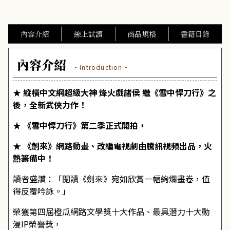
內容介紹
線上試讀
商品規格
書籍目錄
內容介紹
·Introduction·
★ 縱橫中文網超級大神 烽火戲諸侯 繼《雪中悍刀行》之
後，全新武俠力作！
★ 《雪中悍刀行》第二季正式開拍，
★ 《劍來》網路動畫、改編電視劇由騰訊視頻出品，火
熱籌備中！
讀者盛讚：「閱讀《劍來》宛如欣賞一幅絢爛畫卷，值
得反覆吟詠。」
榮獲第四屆橙瓜網路文學獎十大作品、最具潛力十大動
漫IP榮譽獎，