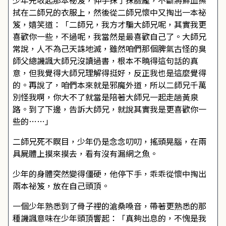
少年先收起那本祕笈，伸手抹了抹臉龐，不斷將鮮血擦
拭在二師兄的衣服上，然後從二師兄懷中又掏出一本祕
笈，嬉笑道：「二師兄，我方才騙大師兄呢，其實我更
喜歡你一些，不過呢，我當然是最喜歡自己了。大師兄
常說，人不為己天誅地滅，雖然咱們那個脾氣古怪的臭
師父總譏諷大師兄沒讀過書，根本不曉得這句話的真
意，但我覺得大師兄理解得挺好，反正我也是這麼覺得
的。再說了，咱們本來就是邪魔外道，所以二師兄千萬
別怪我啊，你大不了就當是陪著大師兄一起走趟黃泉
路。到了下邊，告訴大師兄，就說其實我是更喜歡你一
些的……」
二師兄死不瞑目，少年仍是念念叨叨，搖頭晃腦，在兩
具屍體上摸來摸去，看有沒有漏網之魚。
少年的身體突然變得僵硬，他停下手，乖乖從懷中掏出
兩本祕笈，放在自己頭頂。
一個少年熟悉到了骨子裡的滄桑嗓音，帶著更熟悉的那
種譏諷意味在少年頭頂響起：「真夠出息的，不愧是我