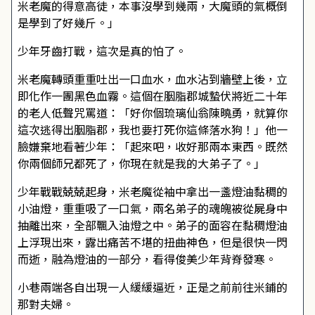
米老魔的得意高徒，本事沒學到幾兩，大魔頭的氣概倒
是學到了好幾斤。」
少年牙齒打戰，這次是真的怕了。
米老魔轉頭重重吐出一口血水，血水沾到牆壁上後，立
即化作一團黑色血霧。這個在胭脂郡城蟄伏將近二十年
的老人低聲咒罵道：「好你個琉璃仙翁陳曉勇，就算你
這次逃得出胭脂郡，我也要打死你這條落水狗！」他一
臉嫌棄地看著少年：「起來吧，收好那兩本東西。既然
你兩個師兄都死了，你現在就是我的大弟子了。」
少年戰戰兢兢起身，米老魔從袖中拿出一盞燈油黏稠的
小油燈，重重吸了一口氣，兩名弟子的魂魄被從屍身中
抽離出來，全部飄入油燈之中。弟子的面容在黏稠燈油
上浮現出來，露出痛苦不堪的扭曲神色，但是很快一閃
而逝，融為燈油的一部分，看得俊美少年背脊發寒。
小巷兩端各自出現一人緩緩逼近，正是之前前往米鋪的
那對夫婦。