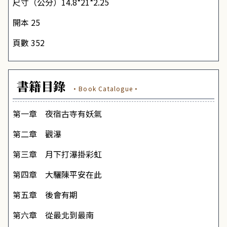
尺寸（公分）14.8*21*2.25
開本 25
頁數 352
書籍目錄
·Book Catalogue·
第一章 夜宿古寺有妖氣
第二章 觀瀑
第三章 月下打瀑掛彩虹
第四章 大驪陳平安在此
第五章 後會有期
第六章 從最北到最南