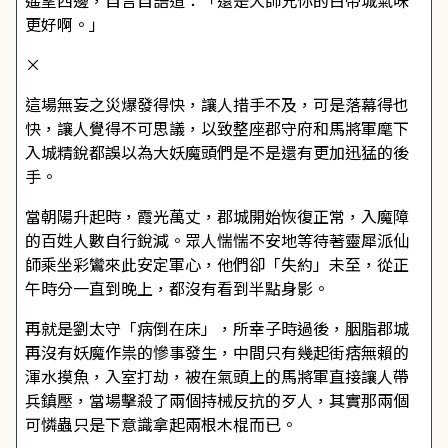
遙望西邊，自言自語道：「還是大師兄你的白帝城氣味
更好啊。」
×
這場無妄之災爆發得快，讓人措手不及，可是落幕得也
快，讓人覺得不可思議，以致整座郡守府和馬將軍麾下
入城精銳都誤以為大妖魔頭們是不是還有更加迅猛的後
手。
當朝陽升起時，霞光萬丈，郡城開始恢復正常，入魔障
的百姓人數自行銳減。眾人惴惴不安地等待著靈犀派仙
師乘坐彩鸞來此安定軍心，他們卻「失約」未至，從正
午時分一直到晚上，都沒有看到半點身影。
再就是劉太守「病倒在床」，所幸子時過後，胭脂郡城
再沒有妖魔作祟的慘事發生，中間只有幾起街痞無賴的
渾水摸魚，入室打劫，被在氣頭上的馬將軍直接讓人帶
兵鎮壓，當場擊殺了兩個持械反抗的歹人，其實那兩個
可憐蟲只是下意識拿起兩根木棍而已。