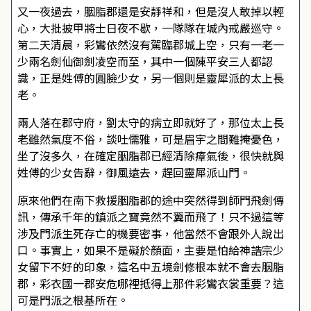
又一夜過去，胭脂郡還是安靜祥和，但是沒人敢掉以輕
心，大批披甲將士日夜不歇，一隊隊在城內戒嚴巡守。
第二天清晨，彩鸞依然沒有駕臨郡城上空，只有一老一
少兩名劍仙御劍凌空而至，其中一個陳平安三人都認
識，正是姓傅的圓臉少女，另一個則是靈犀派的太上長
老。
兩人落在郡守府，劉太守的病立即就好了，那位太上長
老雖然氣度不俗，談吐儒雅，可是眉宇之間難掩憂色，
坐了沒多久，在確定胭脂郡已經清除瘴氣後，很快就與
姓傅的少女告辭，御風遠去，趕回靈犀派山門。
原來他們在南下救援胭脂郡的途中突然得到師門飛劍傳
訊，傳承千年的鎮派之寶竟然不翼而飛了！只不過這等
涉及門派生死存亡的機要密事，他當然不會跟外人說出
口。事實上，如果不是礙於顏面，主要是怕給神誥宗少
女留下不好的印象，這名中五境劍修根本就不會去胭脂
郡，彩衣國一郡安危哪裡抵得上那件彩鸞衣裳重要？這
可是門派之根基所在。