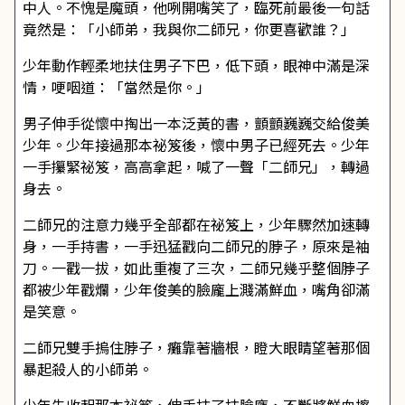
中人。不愧是魔頭，他咧開嘴笑了，臨死前最後一句話
竟然是：「小師弟，我與你二師兄，你更喜歡誰？」
少年動作輕柔地扶住男子下巴，低下頭，眼神中滿是深
情，哽咽道：「當然是你。」
男子伸手從懷中掏出一本泛黃的書，顫顫巍巍交給俊美
少年。少年接過那本祕笈後，懷中男子已經死去。少年
一手攥緊祕笈，高高拿起，喊了一聲「二師兄」，轉過
身去。
二師兄的注意力幾乎全部都在祕笈上，少年驟然加速轉
身，一手持書，一手迅猛戳向二師兄的脖子，原來是袖
刀。一戳一拔，如此重複了三次，二師兄幾乎整個脖子
都被少年戳爛，少年俊美的臉龐上濺滿鮮血，嘴角卻滿
是笑意。
二師兄雙手摀住脖子，癱靠著牆根，瞪大眼睛望著那個
暴起殺人的小師弟。