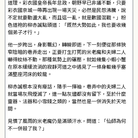
道理。彩衣國皇帝長年怠政，朝野早已非議不斷，只要
彩衣國京城一帶再出現一場天災，必然是民怨沸騰，說
不定就要動盪大亂，而且這一亂，就是數國混戰。」粉
色道袍的柳赤誠點頭道：「既然大勢如此，我也要收幾
個弟子才行。」
他一步跨出，身影飄幻，轉瞬即逝，下一刻便從那條狹
窄陰暗的巷弄走出，正要打生打死的米老魔和夫婦二人
嚇得紋絲不動。那種氣勢上的碾壓，就如幾隻小蝦小蟹
在原本緩緩流淌的寂靜河道之中遇見了一條身軀幾乎塞
滿整座河床的蛟龍。
柳赤誠根本沒有廢話，隨手一揮袖，巷弄中的夫婦二人
就當場灰飛煙滅了，連一點灰燼都沒有留下，至於什麼
靈器、法器和小雪錢之類的，當然也是一併消失於天地
間。
見慣了風雨的米老魔仍是滿頭汗水，問道：「仙師為何
不一併殺了我？」