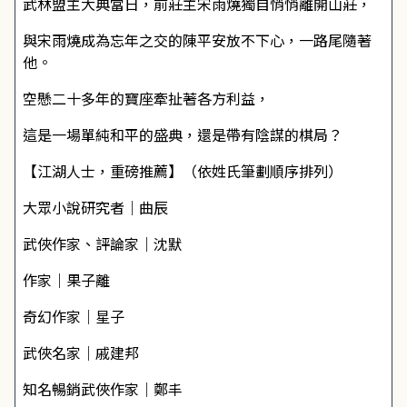
武林盟主大典當日，前莊主宋雨燒獨自悄悄離開山莊，
與宋雨燒成為忘年之交的陳平安放不下心，一路尾隨著
他。
空懸二十多年的寶座牽扯著各方利益，
這是一場單純和平的盛典，還是帶有陰謀的棋局？
【江湖人士，重磅推薦】（依姓氏筆劃順序排列）
大眾小說研究者｜曲辰
武俠作家、評論家｜沈默
作家｜果子離
奇幻作家｜星子
武俠名家｜戚建邦
知名暢銷武俠作家｜鄭丰