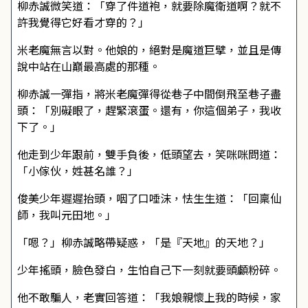
柳赤誠微笑道：「穿了件道袍，就要除魔衛道啊？就不
許我覺得它好看才穿的？」
米老魔無言以對。他娘的，絕對是魔道巨擘，並且是傳
說中站在山巔最高處的那種。
柳赤誠一彈指，將米老魔彈得從巷子中間倒飛至巷子盡
頭：「別礙眼了，趕緊滾蛋。還有，你這個弟子，我收
下了。」
他走到少年跟前，雙手負後，低頭望去，笑咪咪問道：
「小傢伙，姓甚名誰？」
俊美少年遲遲抬頭，咽了口唾沫，怯生生道：「回稟仙
師，我叫元田地。」
「嗯？」柳赤誠略帶疑惑，「是『天地』的天地？」
少年搖頭，臉色發白，生怕自己下一刻就要頭顱粉碎。
他不敢騙人，老實回答道：「我娘親懷上我的時候，家