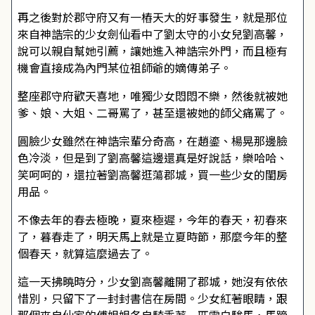
再之後對於郡守府又有一樁天大的好事發生，就是那位
來自神誥宗的少女劍仙看中了劉太守的小女兒劉高馨，
說可以親自幫她引薦，讓她進入神誥宗外門，而且極有
機會直接成為內門某位祖師爺的嫡傳弟子。
整座郡守府歡天喜地，唯獨少女悶悶不樂，然後就被她
爹、娘、大姐、二哥罵了，甚至還被她的師父痛罵了。
圓臉少女雖然在神誥宗輩分奇高，在趙鎏、楊晃那邊臉
色冷淡，但是到了劉高馨這邊還真是好說話，樂哈哈、
笑呵呵的，還拉著劉高馨逛蕩郡城，買一些少女的閨房
用品。
不像去年的春去極晚，夏來極遲，今年的春天，初春來
了，暮春走了，明天馬上就是立夏時節，那麼今年的整
個春天，就算這麼過去了。
這一天拂曉時分，少女劉高馨離開了郡城，她沒有依依
惜別，只留下了一封封書信在房間。少女紅著眼睛，跟