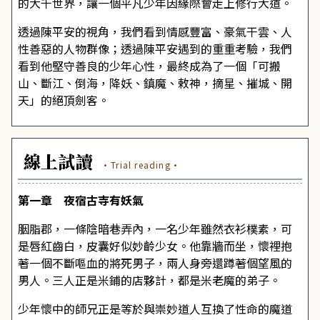
的大千世界，讓一個平凡少年因緣際會走上修行大道。
透過陳平安的視角，我們看到情感豐富、豪氣干雲、人
性善惡的人物群像；透過陳平安遇到的重重考驗，我們
看到他堅守善良的少年心性，最終成為了一個「可搬
山、斷江、倒海，降妖、鎮魔、敕神，摘星、摧城、開
天」的絕頂劍客。
線上試讀
·Trial reading·
第一章 夜宿古寺有妖氣
胭脂郡，一條陰暗巷弄內，一名少年雖然衣衫樸素，可
是唇紅齒白，皮囊好似妙齡少女。他靠牆而坐，懷裡抱
著一個不斷嘔血的將死男子，兩人身旁還蹲著個望風的
男人。三人正是米鋪的店夥計，都是米老魔的弟子。
少年懷中的師兄正是等於與崇妙道人互換了性命的魔道