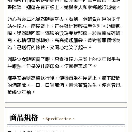
那個來自仙家的傅姐姐各自騎乘著一匹雪白駿馬，馬蹄
聲陣陣，迴蕩在青石板上，她與家人和家鄉越行越遠。
她心有靈犀地猛然轉頭望去，看到一個背負劍匣的少年
站在遠方一座屋脊上，正在對她輕輕揮手告別。她噘起
嘴，猛然轉回頭，滿臉的淚珠兒就那麼一粒粒摔成碎瓣
兒，心情卻驀然轉好，高高揚起腦袋，背對著那個悄悄
為自己送行的傢伙，又開心地笑了起來。
圓臉少女轉頭瞥了眼，只覺得遠方屋脊上的少年似乎有
些眼熟，但是沒什麼印象，便懶得再想了。
陳平安為劉高馨送行後，便獨自坐在屋脊上，摘下腰間
的酒葫蘆，一口一口喝著酒，懷念著齊先生，便有春風
縈繞少年袖。
商品規格
·Specification·