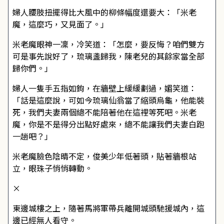
婦人腰肢扭擺得比大風中的柳條幅度還要大：「米老
魔，這麼巧，又見面了。」
米老魔眼神一凜，冷笑道：「怎麼，要反悔？咱們雙方
可是事先說好了，琉璃盞歸我，陳老兒的其餘家當全部
歸你們。」
婦人一隻手五指如鉤，在牆壁上緩緩劃過，媚笑道：
「話是這麼說，可如今琉璃仙翁當了縮頭烏龜，他能裝
死，我們夫妻兩個總不能陪著他在這裡等死吧。米老
魔，你是不是得分出點好處來，總不能讓我們夫妻白跑
一趟吧？」
米老魔臉色陰晴不定，俊美少年低著頭，貼著牆根站
立，眼珠子悄悄轉動。
×
東邊城樓之上，隨著馬將軍帶兵離開城頭馳援城內，這
邊已經無人看守。