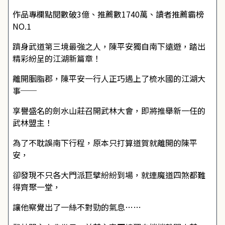
作品專欄點閱數破3億、推薦數1740萬、讀者推薦霸榜
NO.1
躋身武道第三境最強之人，陳平安獨自南下遠遊，踏出
精彩紛呈的江湖新篇章！
離開胭脂郡，陳平安一行人正巧遇上了梳水國的江湖大
事──
享譽盛名的劍水山莊召開武林大會，即將推舉新一任的
武林盟主！
為了不耽誤南下行程，原本只打算道賀就離開的陳平
安，
卻發現不只各大門派巨擘紛紛到場，就連魔道四煞都難
得齊聚一堂，
讓他察覺出了一絲不對勁的氣息……