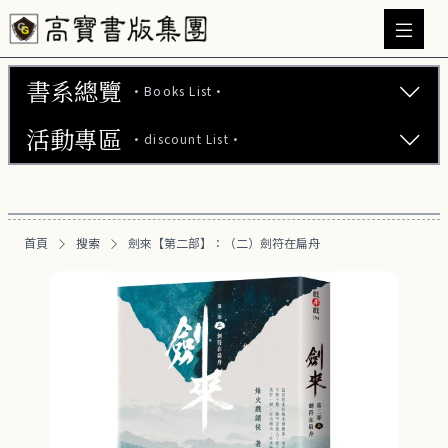
書系總覽
·Books List·
活動專區
·discount List·
文學小說 (743)
心理勵志 (176)
【2本75折】高寶小說系列全圖鑑書展
生活風格 (163)
首頁
搜索
劍來【第二部】：（二）劍符在扁舟
【2本7折】高寶小說系列全圖鑑書展
商業財經 (100)
【2套7折】高寶小說系列全圖鑑書展
醫療保健 (54)
【66折】高寶小說系列全圖鑑書展
親子教養 (13)
人文史哲 (73)