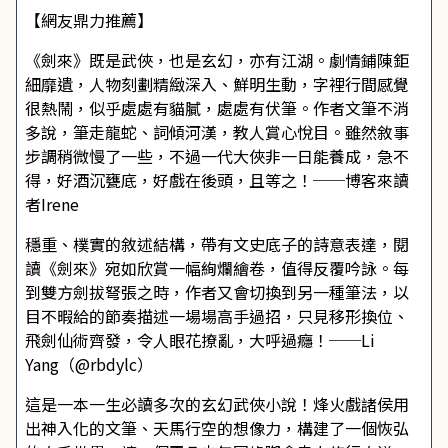
【網友鼎力推薦】
《劍來》既是武俠，也是玄幻，亦有江湖。劇情鋪陳鉅
細靡遺，人物刻劃精緻深入、鮮明生動，字裡行間感覺
很熱鬧，似乎處處有貓膩，處處有伏筆。作者文筆不消
多說，筆走龍蛇、詞傾河漢，教人賞心悅目。雖然敘事
步調稍微慢了一些，不過一代大俠非一日能養成，急不
得，好酒沉甕底，好戲在後頭，且等之！──博客來讀
者Irene
穩重、樸實的敘述結構，帶有文史底子的詩意表達，閱
讀《劍來》宛如欣賞一幅絢爛繪卷，值得反覆吟詠。每
到雙方劍拔弩張之時，作者又會切換到另一種筆法，以
目不暇給的節奏描述一場場高手過招，只見移形換位、
飛劍仙術齊發，令人眼花撩亂，大呼過癮！──Li
Yang（@rbdylc）
這是一本一生必讀多次的玄幻武俠小說！烽火戲諸侯用
出神入化的文筆、天馬行空的想像力，構建了一個恢弘