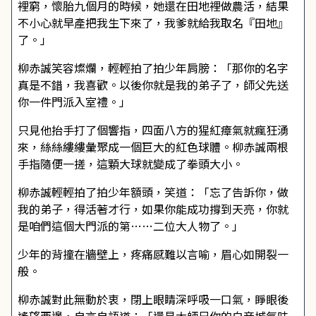
裡窮，懷胎九個月的時候，她還在田地裡做農活，結果
不小心就早產把我生下來了，我爹就給我取名『田地』
了。」
柳赤誠笑容燦爛，輕輕拍了拍少年肩膀：「那你的名字
真是不錯，我喜歡。以後你就是我的弟子了，師父先送
你一件門派入室禮。」
只見他抬手打了個響指，四面八方的猩紅瘴氣就瘋狂湧
來，絲絲縷縷彙聚成一個巨大的紅色球體。柳赤誠兩根
手指隨便一搓，這顆大球就變成了拳頭大小。
柳赤誠輕輕拍了拍少年額頭，笑道：「忘了告訴你，做
我的弟子，得活著才行，如果你能成功撐到天亮，你就
是咱們這個大門派的第……二位大人物了。」
少年的背撞在牆壁上，疼痛感難以言喻，眉心如開裂一
般。
柳赤誠對此無動於衷，閉上眼睛深呼吸一口氣，睜眼後