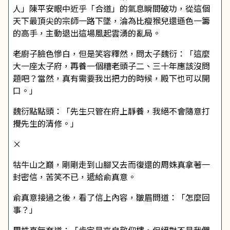
人」陳平安眼中近乎「合道」的氣息瞬間破功，從這個
天下最頂尖的宗師一路下墜，淪為比瘦猴兒還遜色一籌
的高手，主動退出這場風起雲湧的亂局。
老廚子臉色慘白，但是笑容釋然，問太子魏衍：「這麼
大一座太子府，再養一個糟老頭子二、三十年應該沒問
題吧？當然，真有需要我出把力的時候，殿下也可以開
口。」
魏衍點點頭：「先生只管在府上靜養，我絕不會隨意打
攪先生的清修。」
×
牯牛山之巔，剛剛走到山腳又去而復還的周姝真拿著一
封密信，苦笑不已，遞給俞真意。
俞真意接過之後，看了信上內容，皺眉問道：「怎麼回
事？」