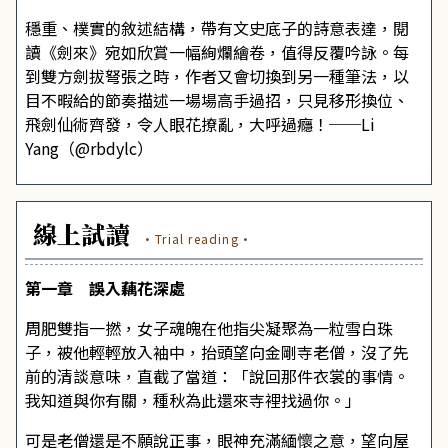
穩重、樸實的敘述結構，帶有文史底子的詩意表達，閱
讀《劍來》宛如欣賞一幅絢爛繪卷，值得反覆吟詠。每
到雙方劍拔弩張之時，作者又會切換到另一種筆法，以
目不暇給的節奏描述一場場高手過招，只見移形換位、
飛劍仙術齊發，令人眼花撩亂，大呼過癮！──Li
Yang（@rbdylc）
線上試讀
·Trial reading·
第一章 誤入藕花深處
周肥雙指一撚，女子魂魄在他指尖凝聚為一粒雪白珠
子，被他輕輕放入袖中，抬頭望向金剛寺老僧，沒了先
前的清談意味，直截了當道：「說回那件衣裳的事情。
我知道與你有關，種秋為此還來寺裡找過你。」
可是老僧還是不願說正事，眼神充滿緬懷之意，望向屋