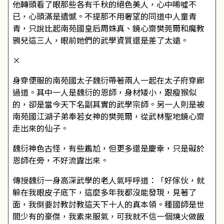
他轉頭看了眼那些各有千秋的絕色美人，心中唏噓不
已，心頭滿是遺憾。不提那不用奢望的同道中人童青
青，只說比起南苑國皇后周姝真、鏡心齋樊莞爾和魔教
鴉兒這三人，眼前她們的武學資質還是差了太遠。
×
身穿便服的南苑國太子魏衍帶著兩人一起在太子府穿廊
過道。其中一人是魏衍的恩師，身材矮小，跟瘦猴似
的，卻是當今天下名副其實的武學宗師。另一人則是被
南苑國江湖子弟奉若女神的樊莞爾，從武林聖地鏡心齋
走出來的仙子。
魏衍神色古怪，有些尷尬，但更多還是慶幸，只是礙於
恩師在旁，不好流露出來。
傳授魏衍一身高深武學的老人氣呼呼道：「好傢伙，就
躲在我眼皮子底下，這麼多年我都沒能發現，見著了
面，我倒要討教討教這天下十人的真本領。種國師是世
間少有的豪傑，我素來服氣，可我就不信一個燒火做飯