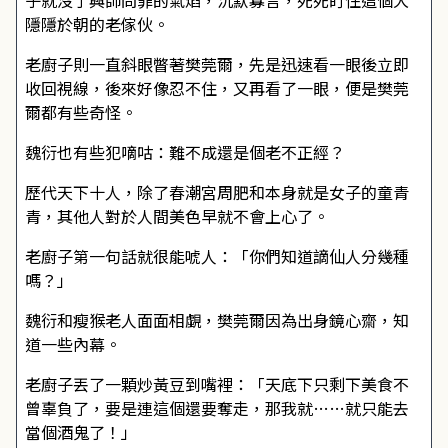
子就沒了興師問罪的氣焰，沉默寡言，死死盯住這個大
隱隱於朝的老傢伙。
老廚子則一直斜眼瞥著樊莞爾，先是迅速看一眼後立即
收回視線，後來好像忍不住，又再看了一眼，便是樊莞
爾都有些奇怪。
魏衍也有些犯嘀咕：難不成還是個老不正經？
歷代天下十人，除了春潮宮周肥和本身就是女子的童青
青，其他人對於人間美色早就不會上心了。
老廚子第一句話就很能唬人：「你們知道謫仙人分幾種
嗎？」
魏衍和瘦猴老人面面相覷，樊莞爾因為出身鏡心齋，知
道一些內幕。
老廚子丟了一顆炒黃豆到嘴裡：「天底下只剩下美食不
曾辜負了，要是連這個還要奪走，那我就……就只能去
當個酒鬼了！」