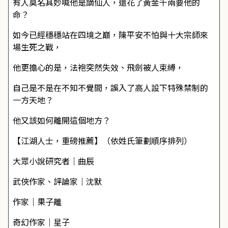
有人莫名其妙喊他是謫仙人，還花了黃金千兩要他的
命？
如今已經穩穩站在四境之巔，陳平安不怕與十大宗師來
場生死之戰，
他更擔心的是，法袍突然失效、飛劍被人束縛，
自己是不是在不知不覺間，誤入了高人設下特殊禁制的
一方天地？
他又該如何離開這個地方？
【江湖人士，重磅推薦】（依姓氏筆劃順序排列）
大眾小說研究者｜曲辰
武俠作家、評論家｜沈默
作家｜果子離
奇幻作家｜星子