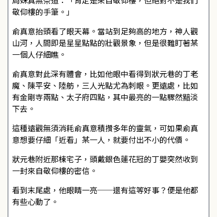
周姝真無奈道：「肯定是來自敬仰樓，但絕對不是我們
敬仰樓的手筆。」
俞真意抬頭看了眼天幕。當站到足夠高的地方，神人觀
山河，人間即是星星點點的壯觀景象，但是很難盯著某
一個人仔細瞧。
俞真意對此深有體會，比如他眼中看得到狀元巷的丁老
魔、陳平安、陸舫，三人光點尤為刺眼。更遠處，比如
有金剛寺兩點、太子府四點，其中最亮的一點驟然黯淡
下去。
這種遠觀無須消耗俞真意積攢多年的靈氣，可如果俞真
意想要仔細「近看」某一人，就要付出不小的代價。
狀元巷附近那棟宅子，頭戴銀色蓮花冠的丁嬰突然收到
一封來自敬仰樓的密信。
看到末尾處，他眼睛一亮──還有這等好事？便是他都
有些心動了。