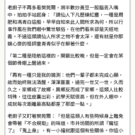
老廚子不再多看樊莞爾，將半數炒黃豆一股腦丟入嘴
中，拍拍手站起身：「謫仙人下凡歷練紅塵，一種是周
肥和馮青白這般，早早自知來此人間所求為何，所以行
事作風在我們眼中驚世駭俗，在他們看來卻是天經地
義。不過這類謫仙人所求之物不會太深，還有就是你那
鏡心齋的祖師童青青似乎在躲著什麼。
「第二種是陸舫這樣的，開竅比較晚，但是一定會在某
個節骨眼上醒過來。
「再有一種只是我的猜測：他們一輩子都未完成心願，
故而始終無法清醒，渾渾噩噩，過完一世又一世，久而
久之，家鄉成了故鄉，異鄉反而成了家鄉。這類人比較
特殊，往往皮囊出彩，武學天賦很高，但在外人眼中，
成就每次距離最高點都差了那麼一點。」
老廚子又盯著樊莞爾：「但是這類人有些時候身上難免
會帶著『不合規矩』的味道，市井坊間的所謂『魔怔
了』『鬼上身』，有一小撮就跟這個有些關係。你這小