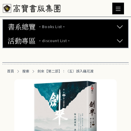
書系總覽
·Books List·
活動專區
·discount List·
文學小說 (737)
心理勵志 (176)
【2本75折】高寶小說系列全圖鑑書展
生活風格 (164)
首頁
搜索
劍來【第二部】：（五）誤入藕花渡
【2本7折】高寶小說系列全圖鑑書展
商業財經 (100)
【2套7折】高寶小說系列全圖鑑書展
醫療保健 (55)
【66折】高寶小說系列全圖鑑書展
親子教養 (13)
人文史哲 (73)