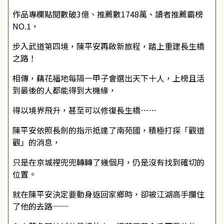
作品專欄點閱數破3億、推薦數1748萬、讀者推薦霸榜
NO.1，
步入武道第四境，陳平安再啟新旅程，踏上重建長生橋
之路！
相傳，藕花福地每隔一甲子會選出天下十人，上榜且活
到最後的人都能得到大機緣，
得以境界飛升，甚至可以修復長生橋……
陳平安依照長劍的指示抵達了南苑國，積極打探「觀道
觀」的消息，
只是在京城裡兜兜轉轉了幾個月，仍是沒有找到確切的
位置。
就在陳平安決定要動身返回家鄉時，卻被江湖高手攔住
了他的去路──