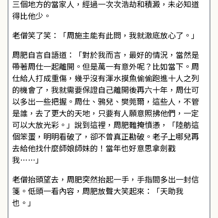
三個地方的當家人，經過一次次浩劫和積澱，未必知道
得比他少。
老僧笑了笑：「周施主能有此問，我就澈底放心了。」
周肥自言自語道：「對於我而言，最好的情況，當然是
帶著周仕一起離開。但是萬一有意外呢？比如當下。周
仕給人打成重傷，幾乎沒有渾水摸魚偷偷跑進十人之列
的機會了，我就需要保證自己離開後再六十年，周仕可
以多出一些把握。周仕、鴉兒、樊莞爾，這些人，不管
是誰，去了更大的天地，只要有人願意照拂他們，一定
可以大放光彩。」說到這裡，周肥難掩憤懣，「陸舫這
個笨蛋，明明看破了，卻不曾真正勘破。老子上哪兒再
去給他找什麼師娘師妹的！當年也好意思拿劍戳
我……」
老僧抬頭望去，周肥突然抬起一手，手指間多出一封信
箋。低頭一看內容，周肥放聲大笑起來：「天助我
也。」