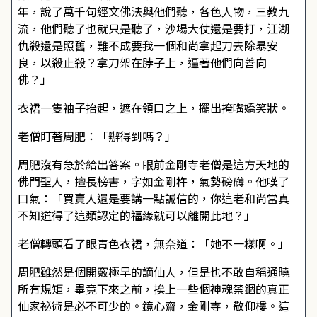
年，說了萬千句經文佛法與他們聽，各色人物，三教九
流，他們聽了也就只是聽了，沙場大仗還是要打，江湖
仇殺還是照舊，難不成要我一個和尚拿起刀去除暴安
良，以殺止殺？拿刀架在脖子上，逼著他們向善向
佛？」
衣裙一隻袖子抬起，遮在領口之上，擺出掩嘴嬌笑狀。
老僧盯著周肥：「辦得到嗎？」
周肥沒有急於給出答案。眼前金剛寺老僧是這方天地的
佛門聖人，擅長榜書，字如金剛杵，氣勢磅礴。他嘆了
口氣：「買賣人還是要講一點誠信的，你這老和尚當真
不知道得了這類認定的福緣就可以離開此地？」
老僧轉頭看了眼青色衣裙，無奈道：「她不一樣啊。」
周肥雖然是個開竅極早的謫仙人，但是也不敢自稱通曉
所有規矩，畢竟下來之前，挨上一些個神魂禁錮的真正
仙家祕術是必不可少的。鏡心齋，金剛寺，敬仰樓。這