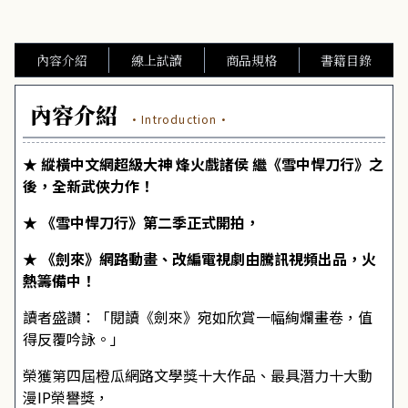
內容介紹
線上試讀
商品規格
書籍目錄
內容介紹
·Introduction·
★ 縱橫中文網超級大神 烽火戲諸侯 繼《雪中悍刀行》之
後，全新武俠力作！
★ 《雪中悍刀行》第二季正式開拍，
★ 《劍來》網路動畫、改編電視劇由騰訊視頻出品，火
熱籌備中！
讀者盛讚：「閱讀《劍來》宛如欣賞一幅絢爛畫卷，值
得反覆吟詠。」
榮獲第四屆橙瓜網路文學獎十大作品、最具潛力十大動
漫IP榮譽獎，