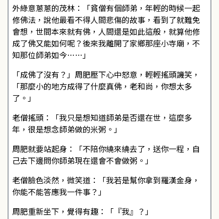
外綠意蔥蔥的茂林：「貧僧有個師弟，年輕的時候一起
修佛法，說他最看不得人間悲傷的故事，看到了就難免
會想，世間本來就有佛，人間還是如此這般，就算他修
成了佛又能如何呢？後來我離開了家鄉那座小寺廟，不
知那位師弟如今……」
「成佛了沒有？」周肥壓下心中怒意，輕輕搖頭譏笑，
「那麼小的地方成得了什麼真佛，老和尚，你想太多
了。」
老僧搖頭：「我只是想知道師弟是否還在世，這麼多
年，很是想念師弟做的米粥。」
周肥就要站起身：「不陪你繞來繞去了，送你一程，自
己去下邊問你師弟現在還會不會做粥。」
老僧臉色淡然，微笑道：「我若是幫你拿到羅漢金身，
你能不能答應我一件事？」
周肥重新坐下，覺得有趣：「『我』？」