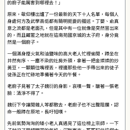
的廚子能厲害到哪裡去！」
原來，敬仰樓出爐了一份最新的天下十人名單，每個人
身處何方及武學高低都有簡明扼要的描述。丁嬰、俞真
意之流都是老面孔，但是其中有一位就像是突然冒出來
的，而且藏匿之地就在這南苑國京城的太子府，身分竟
然是一個廚子。
一個滿身煙火氣和油鹽味的高大老人忙裡偷閒，蹲坐在
井然有序、一塵不染的灶房外頭，拿著一把金燦燦的炒
黃豆，一顆顆往嘴裡丟，裡邊那些他一手帶出來的徒子
徒孫正在忙碌地準備著今天的午餐。
老廚子見著了太子魏衍的身影，哀嘆一聲，皺著一張老
臉：清淨不得了。
魏衍下令讓閒雜人等都散去，老廚子也不出聲阻攔，認
命一般蹲在原地，長吁短嘆。
先前氣勢洶洶的矮小老人真遇見了這位榜上宗師，一下