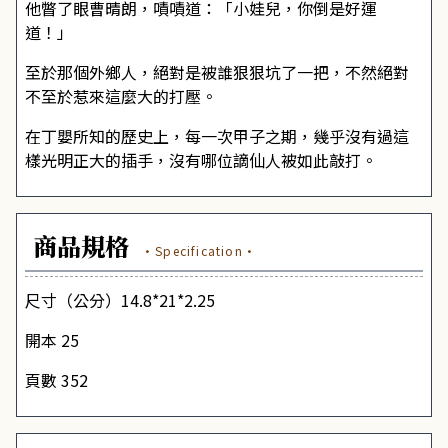
他瞥了眼曹晴朗，嘖嘖道：「小娃兒，你倒是好運
道！」
至於那個外鄉人，絕對是被誰狠狠坑了一把，不然絕對
不至於惹來這麼大的打壓。
在丁嬰所知的歷史上，每一次甲子之期，幾乎沒有過這
樣光明正大的插手，沒有哪位謫仙人被如此敲打。
商品規格
·Specification·
尺寸（公分）14.8*21*2.25
開本 25
頁數 352