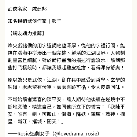
武俠名家｜戚建邦
知名暢銷武俠作家｜鄭丰
【網友鼎力推薦】
烽火戲諸侯的用字遣詞底藴深厚，從他的字裡行間，能
夠在腦海中拼湊出一個完整、鮮活的江湖世界，人物刻
劃豐富且細膩，對於武打畫面的描述行雲流水，讀到那
些打鬥橋段時，都讓我爆起雞皮疙瘩，看得渾身舒爽！
原以為只是武俠、江湖，卻在其中感受到哲學、玄學的
味道，處處留有伏筆，處處有跡可循，令人反覆回味。
不斷給讀者驚喜的陳平安，讓人期待他後續在逆境中不
斷地突破、精進自己，如同他所立下的誓言：「我陳平
安，唯有一劍，可搬山，倒海，降妖，鎮魔，敕神，摘
星，斷江，摧城，開天！」
──Rosie追劇女子（@lovedrama_rosie）