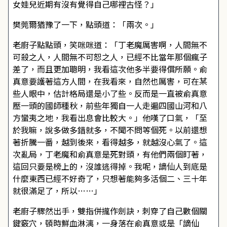
女娃兒近期有沒有覺得自己哪裡古怪？」
樊莞爾猶豫了一下，點頭道：「兩次。」
老廚子點點頭，笑咪咪道：「丁老魔厲害啊，人間無不
可殺之人，人間無不可恕之人，已經不比當年那個瘋子
差了，而且更加聰明，我看這次他多半要得償所願。俞
真意要護著這方人間，在我看來，自然也厲害，可在某
些人眼中，估計格局還是小了些。反而是一直被俞真意
壓一頭的國師種秋，前些年獨自一人走遍四國山河和八
方蠻夷之地，我看出息會比較大。」他嘆了口氣，「至
於我嘛，說多做多錯就多，不聞不問等個死。以前還想
著折騰一番，越到後來，看得越多，就越沒心氣了。這
次亂局，丁老魔和俞真意是死對頭，有他們兩個盯著，
這回只要是榜上的，沒誰逃得掉。我呢，謫仙人到底是
什麼東西已經不好奇了，只想著能夠多活個二、三十年
就很滿足了，所以……」
老廚子驟然出手，雙指併攏作劍訣，刺穿了自己數個關
鍵竅穴，頓時鮮血淋漓，一身落在俞真意或是「謫仙