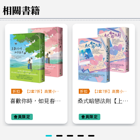
相關書籍
折扣
【2套7折】高寶小說
折扣
【2套7折】高寶小說
系列全圖鑑書展
系列全圖鑑書展
喜歡你時，如見春光
桑式暗戀法則【上下
【上下套書】
套書】
會員限定
會員限定