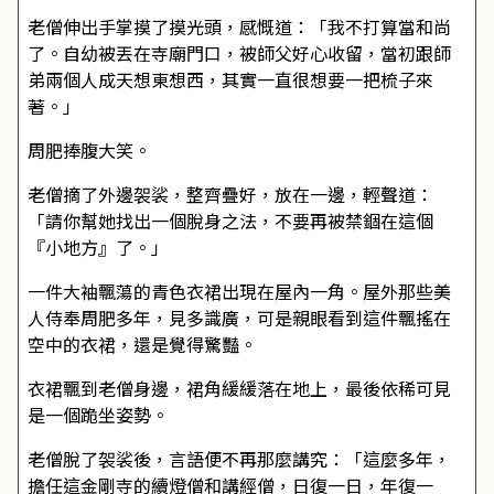
老僧伸出手掌摸了摸光頭，感慨道：「我不打算當和尚
了。自幼被丟在寺廟門口，被師父好心收留，當初跟師
弟兩個人成天想東想西，其實一直很想要一把梳子來
著。」
周肥捧腹大笑。
老僧摘了外邊袈裟，整齊疊好，放在一邊，輕聲道：
「請你幫她找出一個脫身之法，不要再被禁錮在這個
『小地方』了。」
一件大袖飄蕩的青色衣裙出現在屋內一角。屋外那些美
人侍奉周肥多年，見多識廣，可是親眼看到這件飄搖在
空中的衣裙，還是覺得驚豔。
衣裙飄到老僧身邊，裙角緩緩落在地上，最後依稀可見
是一個跪坐姿勢。
老僧脫了袈裟後，言語便不再那麼講究：「這麼多年，
擔任這金剛寺的續燈僧和講經僧，日復一日，年復一