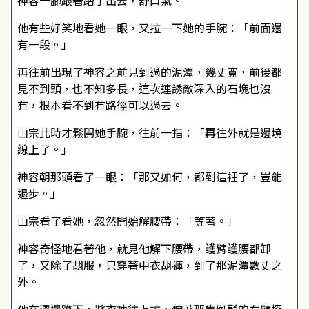
神容一腳跟著踏了出去，舒口氣。
他有些好笑地看她一眼，又拉一下她的手腕：「前面還
有一段。」
再往前出現了神容之前見到過的泥潭，幾丈寬，前後都
見不到頭，也不知多長，這次連誘敵深入的石塊也沒
有，根本看不到有路徑可以過去。
山宗此時才鬆開她手腕，往前一指：「再往外就是邊境
線上了。」
神容朝那頭看了一眼：「那又如何，都到這裡了，豈能
退步。」
山宗看了看她，忽然開始解腰帶：「等著。」
神容奇怪地看著他，就見他解下腰帶，護臂護腰都卸
了，又除了胡服，只穿著中衣胡褲，到了那泥潭數丈之
外。