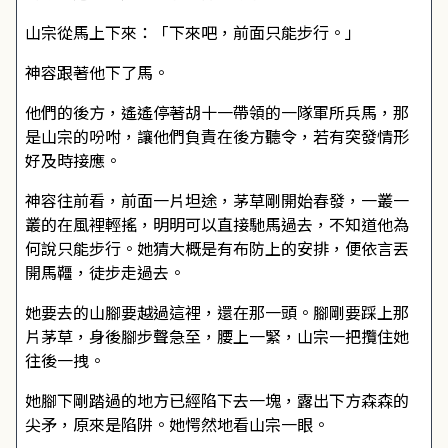
山宗從馬上下來：「下來吧，前面只能步行。」
神容跟著他下了馬。
他們的後方，遙遙停著胡十一帶領的一隊軍所兵馬，那
是山宗的吩咐，讓他們負責在後方聽令，若有突發情形
好及時接應。
神容往前看，前面一片坦途，茅草剛開始春發，一叢一
叢的在風裡輕搖，明明可以直接馳馬過去，不知道他為
何說只能步行。她猜大概是有布防上的安排，便依言丟
開馬韁，徒步走過去。
她要去的山腳要越過這裡，還在那一頭。腳剛要踩上那
片茅草，身後腳步聲急至，腰上一緊，山宗一把攬住她
往後一拽。
她腳下剛踏過的地方已經陷下去一塊，露出下方森森的
尖矛，原來是陷阱。她愕然地看山宗一眼。