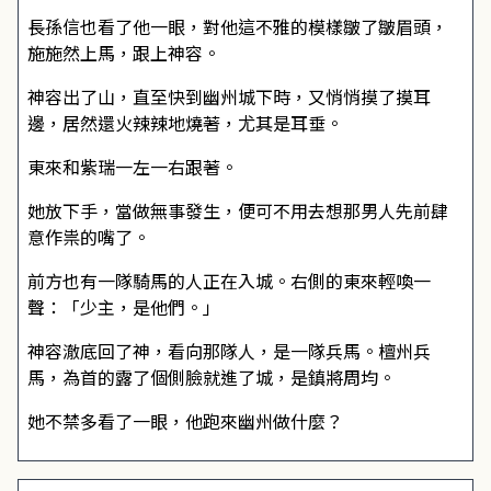
長孫信也看了他一眼，對他這不雅的模樣皺了皺眉頭，
施施然上馬，跟上神容。
神容出了山，直至快到幽州城下時，又悄悄摸了摸耳
邊，居然還火辣辣地燒著，尤其是耳垂。
東來和紫瑞一左一右跟著。
她放下手，當做無事發生，便可不用去想那男人先前肆
意作祟的嘴了。
前方也有一隊騎馬的人正在入城。右側的東來輕喚一
聲：「少主，是他們。」
神容澈底回了神，看向那隊人，是一隊兵馬。檀州兵
馬，為首的露了個側臉就進了城，是鎮將周均。
她不禁多看了一眼，他跑來幽州做什麼？