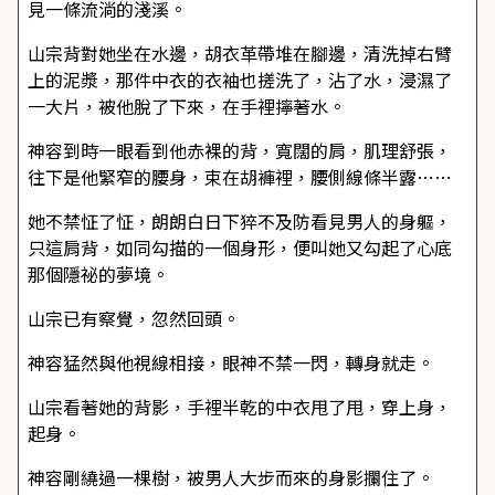
見一條流淌的淺溪。
山宗背對她坐在水邊，胡衣革帶堆在腳邊，清洗掉右臂
上的泥漿，那件中衣的衣袖也搓洗了，沾了水，浸濕了
一大片，被他脫了下來，在手裡擰著水。
神容到時一眼看到他赤裸的背，寬闊的肩，肌理舒張，
往下是他緊窄的腰身，束在胡褲裡，腰側線條半露……
她不禁怔了怔，朗朗白日下猝不及防看見男人的身軀，
只這肩背，如同勾描的一個身形，便叫她又勾起了心底
那個隱祕的夢境。
山宗已有察覺，忽然回頭。
神容猛然與他視線相接，眼神不禁一閃，轉身就走。
山宗看著她的背影，手裡半乾的中衣甩了甩，穿上身，
起身。
神容剛繞過一棵樹，被男人大步而來的身影攔住了。