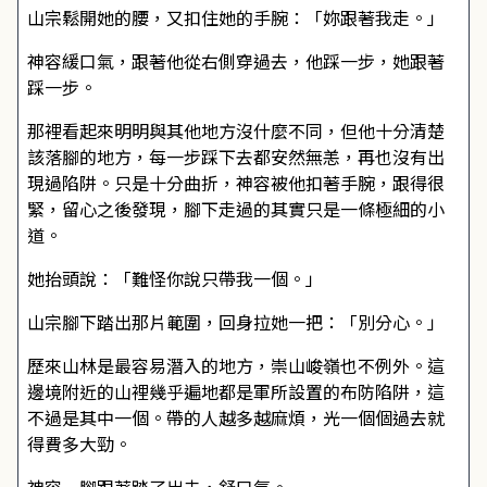
山宗鬆開她的腰，又扣住她的手腕：「妳跟著我走。」
神容緩口氣，跟著他從右側穿過去，他踩一步，她跟著
踩一步。
那裡看起來明明與其他地方沒什麼不同，但他十分清楚
該落腳的地方，每一步踩下去都安然無恙，再也沒有出
現過陷阱。只是十分曲折，神容被他扣著手腕，跟得很
緊，留心之後發現，腳下走過的其實只是一條極細的小
道。
她抬頭說：「難怪你說只帶我一個。」
山宗腳下踏出那片範圍，回身拉她一把：「別分心。」
歷來山林是最容易潛入的地方，崇山峻嶺也不例外。這
邊境附近的山裡幾乎遍地都是軍所設置的布防陷阱，這
不過是其中一個。帶的人越多越麻煩，光一個個過去就
得費多大勁。