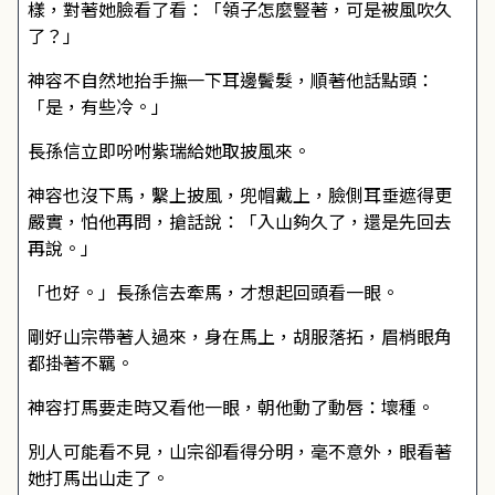
樣，對著她臉看了看：「領子怎麼豎著，可是被風吹久
了？」
神容不自然地抬手撫一下耳邊鬢髮，順著他話點頭：
「是，有些冷。」
長孫信立即吩咐紫瑞給她取披風來。
神容也沒下馬，繫上披風，兜帽戴上，臉側耳垂遮得更
嚴實，怕他再問，搶話說：「入山夠久了，還是先回去
再說。」
「也好。」長孫信去牽馬，才想起回頭看一眼。
剛好山宗帶著人過來，身在馬上，胡服落拓，眉梢眼角
都掛著不羈。
神容打馬要走時又看他一眼，朝他動了動唇：壞種。
別人可能看不見，山宗卻看得分明，毫不意外，眼看著
她打馬出山走了。