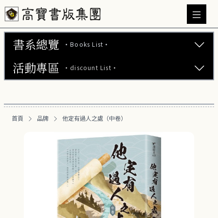
書系總覽
·Books List·
活動專區
·discount List·
文學小說 (737)
心理勵志 (176)
【2本75折】高寶小說系列全圖鑑書展
生活風格 (164)
首頁
品牌
他定有過人之處（中卷）
【2本7折】高寶小說系列全圖鑑書展
商業財經 (100)
【2套7折】高寶小說系列全圖鑑書展
醫療保健 (55)
【66折】高寶小說系列全圖鑑書展
親子教養 (13)
人文史哲 (73)