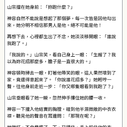
山宗擋在她身前：「妳跑什麼？」
神容自然不能說是想起了那個夢，每一次皆是因他勾出
來，她分明不相信那男人是他。絕不可能是他！
再想下去，心裡都生出了不忿，她淡淡移開眼：「誰說
我跑了。」
「我說的。」山宗笑，看自己身上一眼：「生赧了？我
以為妳花招那麼多，膽子是一直很大的。」
神容頓時掃去一眼，盯著他帶笑的眼，這人果然壞到了
家，竟還得意起來了。「你說誰花招多？」她輕哼一
聲，往他身前走近一步：「你又哪隻眼看到我跑了？」
山宗垂眼看了她一瞬，忽然伸手摟住她的腰一收。
神容一下撞入他結實的胸膛，碰到他半濕微敞的中衣衣
襟，聽見他的聲音在耳邊問：「那現在呢？」