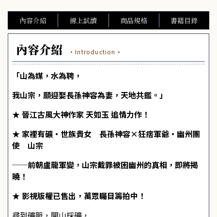
內容介紹
線上試讀
商品規格
書籍目錄
內容介紹
·Introduction·
「山為媒，水為聘，
我山宗，願迎娶長孫神容為妻，天地共鑑。」
★ 晉江古風大神作家 天如玉 追情力作！
★ 家裡有礦‧世族貴女 長孫神容×狂痞軍爺‧幽州團
使 山宗
──前朝盧龍軍變，山宗戴罪被困幽州的真相，即將揭
曉！
★ 影視版權已售出，萬眾矚目籌拍中！
尋到礦脈，開山採礦，