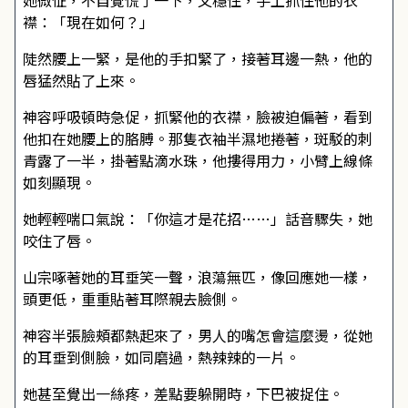
她微怔，不自覺慌了一下，又穩住，手上抓住他的衣
襟：「現在如何？」
陡然腰上一緊，是他的手扣緊了，接著耳邊一熱，他的
唇猛然貼了上來。
神容呼吸頓時急促，抓緊他的衣襟，臉被迫偏著，看到
他扣在她腰上的胳膊。那隻衣袖半濕地捲著，斑駁的刺
青露了一半，掛著點滴水珠，他摟得用力，小臂上線條
如刻顯現。
她輕輕喘口氣說：「你這才是花招……」話音驟失，她
咬住了唇。
山宗啄著她的耳垂笑一聲，浪蕩無匹，像回應她一樣，
頭更低，重重貼著耳際親去臉側。
神容半張臉頰都熱起來了，男人的嘴怎會這麼燙，從她
的耳垂到側臉，如同磨過，熱辣辣的一片。
她甚至覺出一絲疼，差點要躲開時，下巴被捉住。