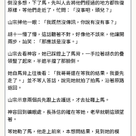
倒沒多想，下了馬，先叫人去將他們經過的地方都恢復
原樣，等他們走近了，忙問：「沒事吧，頭兒？」
山宗掃他一眼：「我既然沒傳訊，你說有沒有事？」
胡十一懵了懵，這話聽著不對，好像他不該來，他讓開
兩步，訕笑：「那應該是沒事。」
山宗去看神容，她已踩鐙上了馬背，一手拉著胡衣的疊
領豎了起來，半遮半擋了那臉側。
她自馬背上往後看：「我哥哥還在等我的結果，我要先
走了。」並不等人答話，說完她就拍了拍馬，沿著原路
返回。
山宗示意兩個兵先跟上去護送，才去扯韁上馬。
神容回到礦眼處，長孫信的確在等她，老早就朝這頭望
著。
等她勒了馬，他走上前來，本想問結果，見到她的模