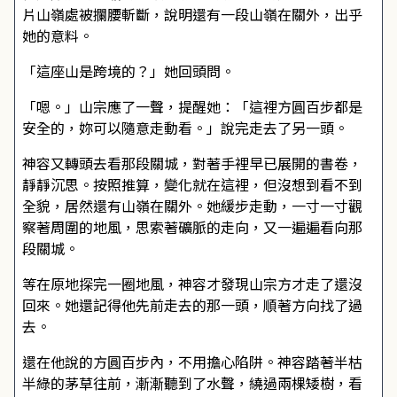
片山嶺處被攔腰斬斷，說明還有一段山嶺在關外，出乎
她的意料。
「這座山是跨境的？」她回頭問。
「嗯。」山宗應了一聲，提醒她：「這裡方圓百步都是
安全的，妳可以隨意走動看。」說完走去了另一頭。
神容又轉頭去看那段關城，對著手裡早已展開的書卷，
靜靜沉思。按照推算，變化就在這裡，但沒想到看不到
全貌，居然還有山嶺在關外。她緩步走動，一寸一寸觀
察著周圍的地風，思索著礦脈的走向，又一遍遍看向那
段關城。
等在原地探完一圈地風，神容才發現山宗方才走了還沒
回來。她還記得他先前走去的那一頭，順著方向找了過
去。
還在他說的方圓百步內，不用擔心陷阱。神容踏著半枯
半綠的茅草往前，漸漸聽到了水聲，繞過兩棵矮樹，看