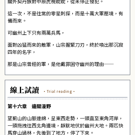
關外契丹族對中原虎視眈眈，從未停止侵犯。
這一次，不是往常的零星刺探，而是十萬大軍壓境，有
備而來。
可幽州上下只有兩萬兵馬，
面對凶猛而來的敵軍，山宗握緊刀刃，終於喚出那沉寂
四年的名字，
那是山宗曾經的軍，是他戴罪困守幽州的理由──
線上試讀
·Trial reading·
第十六章 邊關漫野
望薊山的山脈連綿，呈東西走勢，一頭直至東角河岸，
一頭拖拽往西北角邊境，靜默地伏於幽州大地。兩匹快
馬穿山過林，先後到了地方，停了下來。