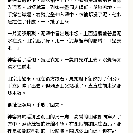
他在潭邊蹲下，將衣袖往上拉，伸著那隻斑駁的右臂探
入泥潭。越探越深，到後來整個人傾低，單膝著地，一
手撐在岸邊，右臂完全伸入潭中，衣袖都浸了泥，他似
是拉住了什麼，一下扯了上來。
一片泥漿飛濺，泥潭中冒出塊木板，上面還覆蓋著層泥
水在流。山宗起了身，甩一下泥漿遍布的胳膊：「過去
吧。」
神容看了看他，提起衣擺，一隻腳先踩上去，沒覺得太
滑才往前走。
山宗走過來，就在後方跟著，見她腳下忽然打了個滑，
手立即伸了出去，但她馬上又站穩了，直直往前走過那
塊木板。
他扯扯嘴角，手收了回來。
神容終於看清望薊山的另一角。高聳的山嶺如同穿入了
雲中，蔥蘢茂密的連綿不絕，在她眼前鋪陳往西北，那
裡是如龍蛇盤踞的一段關城。關城依山而建，似在那一