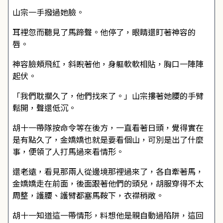
山宗一手撥過她臉。
耳裡忽而聽見了馬蹄聲。他停了，眼睛還盯著神容的
唇。
神容臉頰飛紅，斜睨著他，身軀軟軟相貼，胸口一陣陣
起伏。
「我們耽擱久了，他們找來了。」山宗摟著她腰的手臂
鬆開，聲還低沉。
胡十一帶隊按命令等在後方，一直看著日頭，覺得實在
是有點久了，金嬌嬌也就是要看個山，可別是出了什麼
事，便領了人打馬過來看情形。
還老遠，看見那兩人從邊境那裡過來了，各自牽著馬，
金嬌嬌走在前面，後面跟著他們的頭兒，胡服穿得不太
周整，護腰、護臂都塞馬鞍下，衣襟稍敞。
胡十一知道這一帶情形，料想他是親自動過陷阱，這回