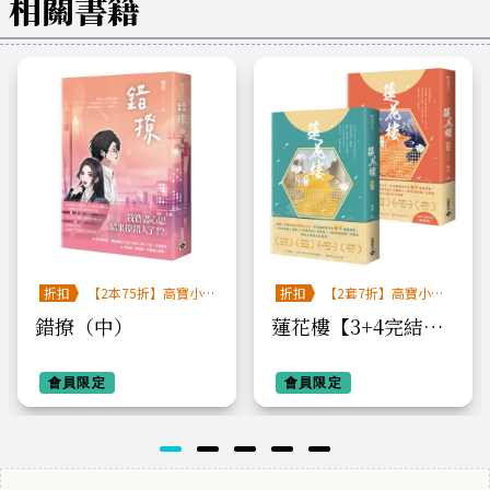
相關書籍
折扣
【2本75折】高寶小
折扣
【2套7折】高寶小說
說系列全圖鑑書展
系列全圖鑑書展
錯撩（中）
蓮花樓【3+4完結篇
套書】：電視劇《蓮
會員限定
花樓》原著小說
會員限定