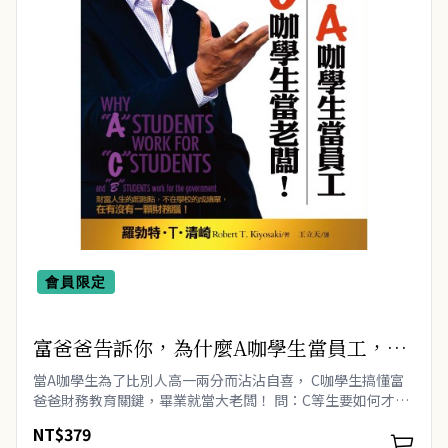
會員限定
富爸爸告訴你，為什麼A咖學生當員工，C
咖學生當老闆！Why "A" Students Work
當A咖學生為了比別人高一兩分而沾沾自喜， C咖學生搞懂富
for "C" Students and Why "B" Students
爸爸財務教育關鍵，畢業就當大老闆！ 問：C等生要如何才能
贏過A等生？ 答：要致力研究A等生不會碰觸的課題。 政府不
Work for the Government
NT$379
在乎你..