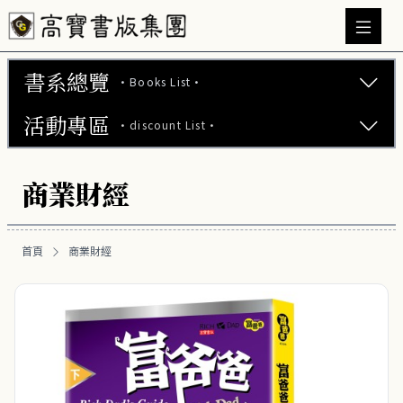
書系總覽
·Books List·
活動專區
·discount List·
文學小說 (737)
心理勵志 (176)
【2本75折】高寶小說系列全圖鑑書展
商業財經
生活風格 (164)
【2本7折】高寶小說系列全圖鑑書展
商業財經 (100)
首頁
商業財經
【2套7折】高寶小說系列全圖鑑書展
成功法 (27)
【66折】高寶小說系列全圖鑑書展
投資理財 (27)
職場工作術 (19)
富爸爸專區 (16)