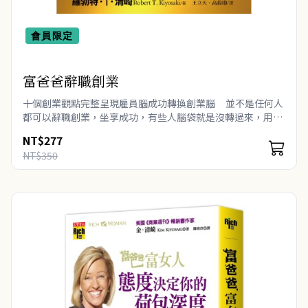
會員限定
富爸爸辭職創業
十個創業觀點完整呈現雇員腦成功轉換創業腦 並不是任何人
都可以辭職創業，坐享成功，有些人腦袋就是沒轉過來，用雇
員的思維，卻做著有朝一日變老闆的美夢。富爸爸十個創業觀
NT$277
點完..
NT$350