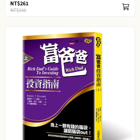
NT$261
換觀念將變為財富。 ..
NT$330