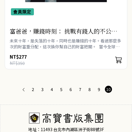
會員限定
富爸爸，賺錢時刻： 挑戰有錢人的不公平
競爭優勢 Unfair Advantage: The Power
未來十年，是失落的十年，同時也是賺錢的十年。看過那麼多
of Financial Education
次的財富重分配，這次換你幫自己的財富把關。 當今全球資
金到處氾濫，未來的日子都會是這樣的局面。數兆美元在找尋
NT$277
投資標的，這是因為全..
NT$350
2
3
4
5
6
7
8
9
10
地址：11493 台北市內湖區洲子街88號3F