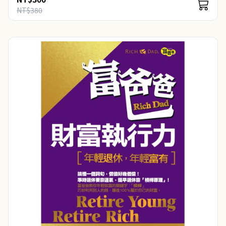
麼重大的改變。我依然希望我的富爸爸預言..
NT$380