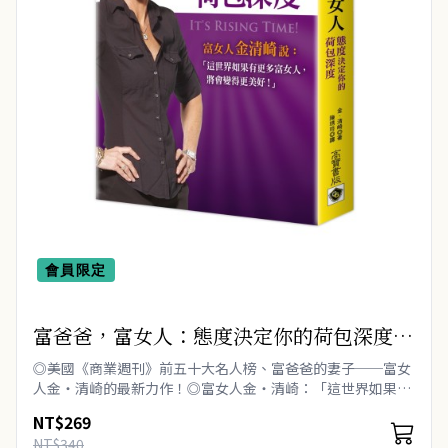
會員限定
富爸爸，富女人：態度決定你的荷包深度
It's Rising Time! What It Really Takes
◎美國《商業週刊》前五十大名人榜、富爸爸的妻子──富女
To Reach Your Financial Dreams
人金‧清崎的最新力作！◎富女人金‧清崎：「這世界如果有
更多富女人，將會變得更美好！」 女人啊!，妳比妳以為的還
NT$269
會賺錢！ 絕大多..
NT$340