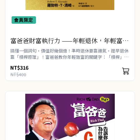
會員限定
富爸爸財富執行力 ——年輕退休，年輕富有
Retire Young Retire Rich
搞懂一個詞句，價值好幾個億！準時退休要靠運氣，提早退休
靠「槓桿原理」！富爸爸教你年輕致富的關鍵字：「槓桿」巧
妙利用別人的錢，賺進100％屬於自己的財富。 繼「現金
NT$316
流」後，最重要的致富..
NT$400