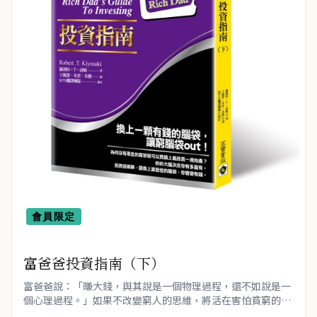
管理與領導 (4)
會計/統計 (3)
經濟／趨勢 (23)
行銷/廣告/業務 (5)
醫療保健 (55)
親子教養 (13)
人文史哲 (73)
會員限定
富爸爸投資指南（下）
富爸爸說：「賺大錢，與其說是一個物理過程，還不如說是一
個心理過程。」如果不改變窮人的思維，將活在害怕貧窮的陰
影中。在資訊時代，需要的是變得非常富有的資訊和思想。轉