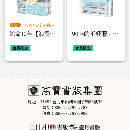
折扣
【2本75折】高寶小
說系列全圖鑑書展
餘命10年【浪漫愛
90%的不舒服，呼
情力作《餘命10
吸就能解決：拯救
年》原著小說】
會員限定
退化的肺功能！改
會員限定
善痠痛疲勞、睡眠
障礙、情緒壓力，
找回健康根本
地址：11493 台北市內湖區洲子街88號3F
電話：886-2-2799-2788
傳真：886-2-2799-0909