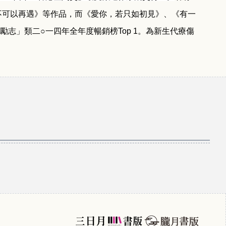
不可以再遇》等作品，
而
《愛你，若只如初見》
、
《有一
勵志」類
二○一四
年全年度暢銷榜
Top 1
。為新
生
代療傷