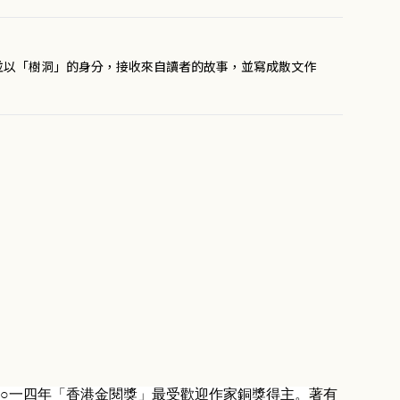
並以「樹洞」的身分，接收來自讀者的故事，並寫成散文作
○
一四
年「香港金閱獎」最受歡迎作家銅獎得主。
著有