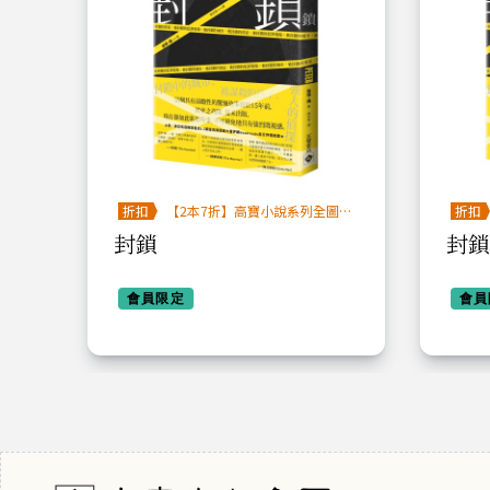
圖鑑
折扣
【2本7折】高寶小說系列全圖鑑
折扣
書展
封鎖
封鎖
會員限定
會員