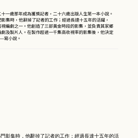
二十一歲那年成為獲獎記者，二十六歲出版人生第一本小說。
門影集時，他辭掉了記者的工作；經過長達十五年的活躍，
電視編劇之一。他創造了三部黃金時段的影集，並負責其家鄉
編劇及製片人。在製作超過一千集高收視率的影集後，他決定
——寫小說。
熱門影集時，他辭掉了記者的工作；經過長達十五年的活