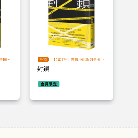
全圖鑑
折扣
【2本7折】高寶小說系列全圖鑑
折
書展
封鎖
封
會員限定