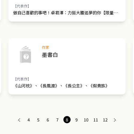
【代表作】
做自己喜歡的事吧！卓君澤：力挺大膽追夢的你【限量作
者親簽版】
作家
墨書白
【代表作】
《山河枕》、《長風渡》、《長公主》、《假貴族》
4
5
6
7
8
9
10
11
12