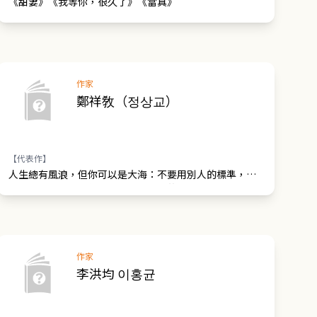
《甜妻》《我等你，很久了》《當真》
作家
鄭祥敎（정상교）
【代表作】
人生總有風浪，但你可以是大海：不要用別人的標準，擾
亂自己內心平靜，佛陀帶你走出迷惘的力量之書
作家
李洪均 이홍균