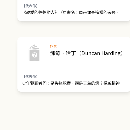
【代表作】
《親愛的楚楚動人》（原書名：原來你是這樣的宋醫
生）、《年先生，慢慢喜歡你》（網路名：我喜歡的你都
有）等
作家
鄧肯．哈丁（Duncan Harding）
【代表作】
少年犯罪者們：是失控犯案，還是天生的壞？權威精神科
醫師的青少年犯罪觀察紀錄