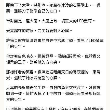
那晚下了大雪，特別冷，她坐在冰冷的石臺階上，一邊
哭一邊將刀子對準自己的心口。
街對面是一座大廈，大廈上有一塊巨大的LED螢幕。
光亮起來的時候，刀尖就要刺入心臟。
許摘星就在這漫過來的白光中抬起了頭，看見了LED螢幕
上的少年。
他穿著白色毛衣，彈著鋼琴，黑髮細碎柔軟，像矜貴又
溫柔的王子，對著她的方向笑。
那樣好看的笑容，像照進這暗無天日的寒夜裡的一束陽
光，溫暖了她冰冷絕望的心臟。
人真的是很神奇的生物。自殺的勇氣突然沒了，她像被
嚇到一樣，慌忙丟掉了手中的刀，仰頭呆呆看著那個彈
琴的少年。
LED螢幕上的畫面只有十幾秒，沒有人知道，在這個冰冷