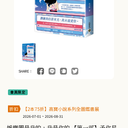
SHARE：
會員限定
折扣
【2本75折】高寶小說系列全圖鑑書展
2026-07-01 ~ 2026-08-31
娛樂圈是我的，我是你的 【第一部】予你星