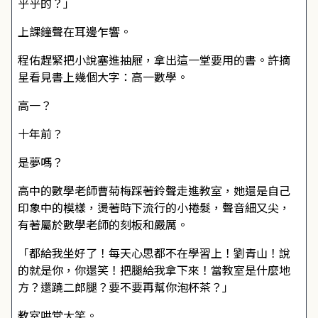
乎乎的？」
上課鐘聲在耳邊乍響。
程佑趕緊把小說塞進抽屜，拿出這一堂要用的書。許摘
星看見書上幾個大字：高一數學。
高一？
十年前？
是夢嗎？
高中的數學老師曹菊梅踩著鈴聲走進教室，她還是自己
印象中的模樣，燙著時下流行的小捲髮，聲音細又尖，
有著屬於數學老師的刻板和嚴厲。
「都給我坐好了！每天心思都不在學習上！劉青山！說
的就是你，你還笑！把腿給我拿下來！當教室是什麼地
方？還蹺二郎腿？要不要再幫你泡杯茶？」
教室哄堂大笑。