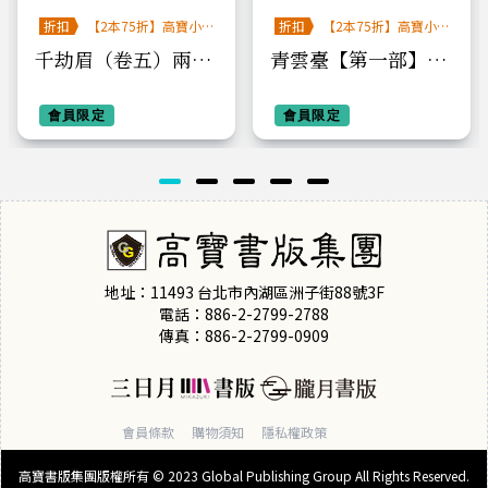
折扣
【2本75折】高寶小
折扣
【2本75折】高寶小
說系列全圖鑑書展
說系列全圖鑑書展
千劫眉（卷五）兩處
青雲臺【第一部】洗
沉吟：武俠大戲《水
襟無垢（下卷）
龍吟》原著小說
會員限定
會員限定
地址：11493 台北市內湖區洲子街88號3F
電話：886-2-2799-2788
傳真：886-2-2799-0909
會員條款
購物須知
隱私權政策
高寶書版集團版權所有 © 2023 Global Publishing Group All Rights Reserved.