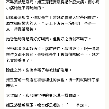
不喝藥就是沒病，姬玉落確實沒得過什麼大病，而小痛
小病她是不肯喝藥的。
印象最深那次，也就是主上將她從雲陽大牢帶回來時，
原本細皮嫩肉的人，全身上下沒有一塊好肉，奄奄一
息，得靠藥吊著。
她昏迷時倒是肯好好喝藥，但稍好之後就不喝了。
況她那張臉本就清冷，病時蒼白，顯得更冷，眼一瞟過
來侍女都不敢勸，最後還是主上被氣得咳嗽不止，她才
老實將藥喝了。
除此之外，謝峭拿鞭子嚇唬她都沒用。
姬玉落前一刻還在被雪埋住的夢裡，後一刻就聞到了藥
味兒。
太難聞了，和那暗牢裡的臭水溝一樣難聞。
姬玉落皺著眉頭，嗓音都是啞的：「……拿走。」