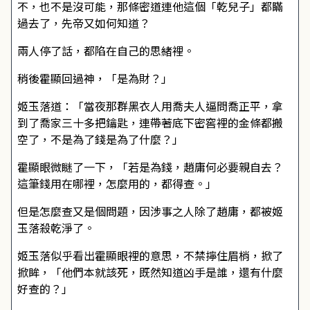
不，也不是沒可能，那條密道連他這個「乾兒子」都瞞
過去了，先帝又如何知道？
兩人停了話，都陷在自己的思緒裡。
稍後霍顯回過神，「是為財？」
姬玉落道：「當夜那群黑衣人用喬夫人逼問喬正平，拿
到了喬家三十多把鑰匙，連帶著底下密窖裡的金條都搬
空了，不是為了錢是為了什麼？」
霍顯眼微瞇了一下，「若是為錢，趙庸何必要親自去？
這筆錢用在哪裡，怎麼用的，都得查。」
但是怎麼查又是個問題，因涉事之人除了趙庸，都被姬
玉落殺乾淨了。
姬玉落似乎看出霍顯眼裡的意思，不禁擰住眉梢，掀了
掀眸，「他們本就該死，既然知道凶手是誰，還有什麼
好查的？」