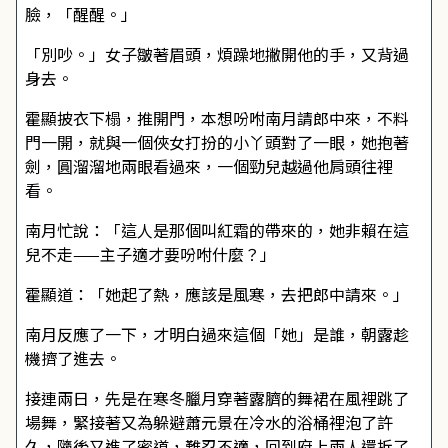
臉，「醒醒。」
「別吵。」女子皺著眉頭，煩躁地撇開他的手，又背過
身去。
霍顯披衣下榻，推開門，本想吩咐南月請郎中來，不料
門一開，就與一個俠女打扮的小丫頭對了一眼，她抱著
劍，圓溜溜地兩眼看過來，一個勁兒越過他肩頭往裡
看。
南月忙說：「這人是那個叫紅霜的帶來的，她非賴在這
兒不走——主子適才要吩咐什麼？」
霍顯道：「她起了熱，應該是風寒，去把郎中請來。」
南月反應了一下，才明白過來這個「她」是誰，朝露趁
機擠了進去。
接連兩日，先是在寒冬臘月穿著露臍的舞裙在風裡跳了
場舞，緊接著又為躲避蕭元景在冷水的浴桶裡泡了許
久，隨後又進了密道，難忍不適，回到府上兩人還拆了