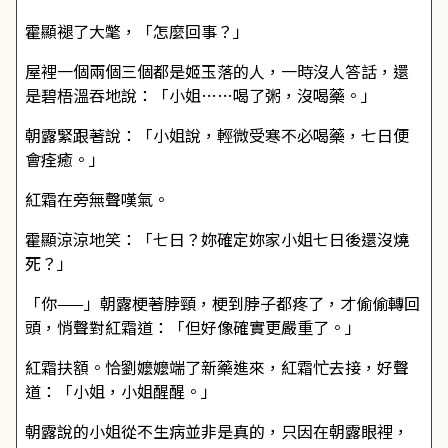
霍顯褪了大氅，「怎麼回事？」
屋裡一個兩個三個都是姬玉落的人，一時沒人答話，還
是碧梧溫吞地說：「小姐……喝了粥，沒喝藥。」
朝露緊跟著說：「小姐說，輕微受寒不必喝藥，七日便
會痊癒。」
紅霜在旁無聲嘆氣。
霍顯涼涼地笑：「七日？妳確定妳家小姐七日後還沒燒
死？」
「你——」朝露梗著脖頸，梗到脖子都疼了，才偷偷轉回
頭，悄聲對紅霜道：「但好像確實更嚴重了。」
紅霜扶額。恰劉嬤嬤端了新藥進來，紅霜忙去接，好聲
道：「小姐，小姐醒醒。」
朝露說的小姐從不生病並非是真的，只因在朝露眼裡，