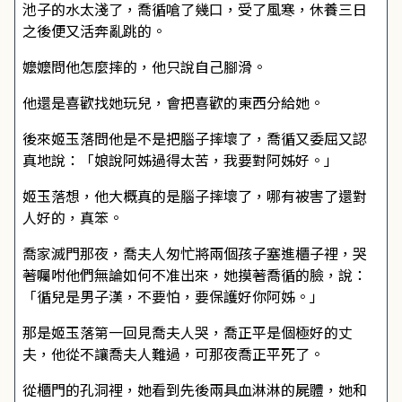
池子的水太淺了，喬循嗆了幾口，受了風寒，休養三日
之後便又活奔亂跳的。
嬤嬤問他怎麼摔的，他只說自己腳滑。
他還是喜歡找她玩兒，會把喜歡的東西分給她。
後來姬玉落問他是不是把腦子摔壞了，喬循又委屈又認
真地說：「娘說阿姊過得太苦，我要對阿姊好。」
姬玉落想，他大概真的是腦子摔壞了，哪有被害了還對
人好的，真笨。
喬家滅門那夜，喬夫人匆忙將兩個孩子塞進櫃子裡，哭
著囑咐他們無論如何不准出來，她摸著喬循的臉，說：
「循兒是男子漢，不要怕，要保護好你阿姊。」
那是姬玉落第一回見喬夫人哭，喬正平是個極好的丈
夫，他從不讓喬夫人難過，可那夜喬正平死了。
從櫃門的孔洞裡，她看到先後兩具血淋淋的屍體，她和