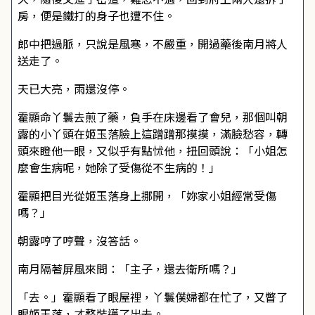
房，便是鐵打的身子也遭不住。
郎中把過脈，只說是風寒，不嚴重，開過藥後南月將人
送走了。
天已大亮，雨還沒停。
霍顯命丫鬟去煎了藥，負手在床邊看了會兒，那個叫朝
露的小丫頭在姬玉落臉上這蹭蹭那摸摸，滿臉愁容，轉
頭來瞪他一眼，又似乎有點怵他，扭回頭說：「小姐怎
麼會生病呢，她除了受傷從不生病的！」
霍顯把目光從姬玉落身上挪開，「妳家小姐經常受傷
嗎？」
朝露哼了哼聲，沒答話。
南月隔著屏風來問：「主子，還去衛所嗎？」
「去。」霍顯看了眼屋裡，丫鬟僕婦都在忙了，又瞥了
眼姬玉落，才整裝邁了出去。