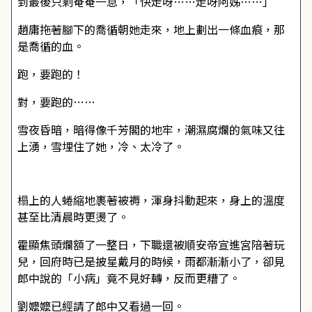
到最後只剩奄奄一息，「快走呀……走呀阿姊……」
趙庸拖著腳下的喬循朝她走來，地上劃出一條血痕，那
是喬循的血。
跑，要跑的！
對，要跑的……
雪夜昏暗，暗得像千芳閣的地牢，潮濕腐爛的氣味又往
上湧，雪埋住了她，冷、太冷了。
榻上的人蜷縮地裹著被褥，渾身抖動起來，身上的溫度
甚至比清晨時更燙了。
霍顯焦頭爛額了一整日，下職還被順安帝宣進宮陪著玩
兒，回府時已是披星戴月的時候，雨都漸漸小了，卻見
郎中說的「小病」竟不見好轉，反而更糟了。
劉嬤嬤已經請了郎中又看過一回。