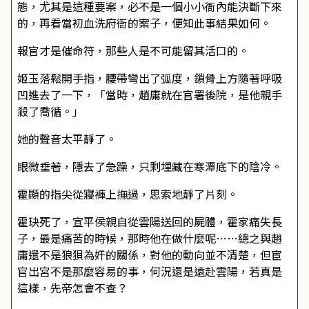
態，尤其是這種要案，必不是一個小小衙內能決斷下來
的，再看當初血洗府衙的案子，便知此事結果如何。
報官才是催命符，那些人是不可能留其活口的。
姬玉落鬆開手指，腰帶彎出了弧度，鎖骨上方隨著呼吸
凹進去了一下，「當時，趙庸就在官署後院，是他親手
殺了喬循。」
她的聲音太平靜了。
眼微垂著，隱去了急躁，只剩埋藏在寒潭底下的陰冷。
霍顯的指尖從寢褲上撫過，思索地靜了片刻。
霍玦死了，宣平侯親自從雲陽送回的屍體，霍家痛失長
子，最是痛苦的時候，那時他在做什麼呢……總之與趙
庸還不是狼狽為奸的關係，對他的動向並不清楚，但宦
官出宮不是那麼容易的事，何況還是遠赴雲陽，若真是
這樣，先帝怎會不查？