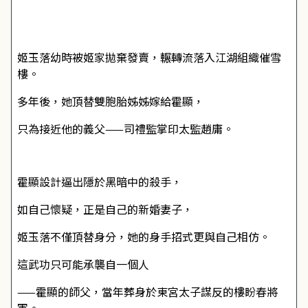
姬玉落幼時被姬家拋棄發賣，輾轉流落入江湖組織催雪
樓。
多年後，她頂替雙胞胎姊姊嫁給霍顯，
只為接近他的義父——司禮監掌印太監趙庸。
霍顯設計逼出隱於黑暗中的殺手，
如自己懷疑，正是自己的新婚妻子，
姬玉落不僅頂替身分，她的身手招式更與自己相仿。
這武功只可能承襲自一個人
——霍顯的師父，當年葬身於東宮太子謀反的樓盼春將