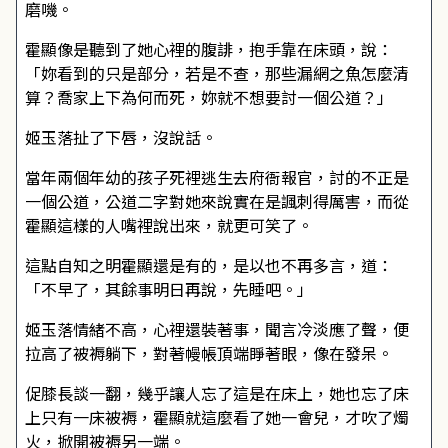
磨嘰。
霍顯像是聽到了她心裡的腹誹，抱手靠在床頭，說：
「妳看到的只是部分，若是不查，那些漏網之魚怎麼清
算？喬家上下為何而死，妳就不想要討一個公道？」
姬玉落扯了下唇，沒說話。
當年兩個年幼的孩子死裡逃生去府衙報官，討的不正是
一個公道，公道二字對她來說實在是諷刺得厲害，而從
霍顯這樣的人嘴裡說出來，就更可笑了。
這點自知之明霍顯還是有的，是以也不再多言，道：
「不早了，其餘事明日再說，先睡吧。」
姬玉落情緒不高，心裡還裝著事，聞言冷淡應了聲，便
拉高了被褥躺下，對著幔帳頂端睜著眼，像在發呆。
促膝長談一翻，幾乎讓人忘了這是在床上，她也忘了床
上只有一床被褥，霍顯就這麼看了她一會兒，才吹了燭
火，掀開被褥另一端。