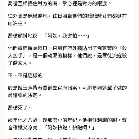
喬循互相捂住對方的嘴，掌心裡是對方的眼淚。
往外更是屍橫遍地，往日照顧他們的嬤嬤婢女們都倒在
血泊裡。
喬循顫抖地說：「阿姊，我害怕……」
他們露宿街頭兩日，直到官府外牆貼出了喬家案的「殺
人凶手」，是一個劫匪的模樣，他們說，是匪徒流寇殺
了喬家人。
不，不是這樣的！
於是姬玉落帶著喬循去官府報案，可那是她這輩子做的
最錯誤的決定。
喬循死了。
那年他才八歲，還那麼小的年紀。他抱住趙庸的腳，聲
音稚嫩又嘹亮：「阿姊快跑！快跑啊！」