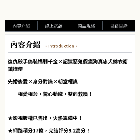
內容介紹
線上試讀
商品規格
書籍目錄
內容介紹
·Introduction·
復仇殺手偽裝嬌弱千金×詔獄惡鬼假瘋狗真忠犬錦衣衛
鎮撫使
先婚後愛×身分對諜×朝堂權謀
──相愛相殺，驚心動魄，雙向救贖！
★影視版權已售出，火熱籌備中！
★網路積分17億，完結評分9.2高分！