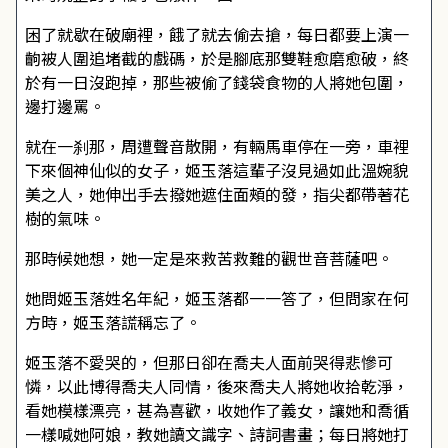
困了就歇在破廟裡，餓了就去偷去搶，每日都要上演一
齣被人圍追堵截的戲碼，於是腳底那雙鞋愈磨愈破，終
於有一日沒跑掉，那些被偷了錢袋食物的人將她包圍，
邊打邊罵。
就在一刹那，周遭聲音散開，有輛馬車停在一旁，車裡
下來個神仙似的女子，姬玉落這輩子沒見過如此溫婉貌
美之人，她伸出手去撥她遮住面頰的發，指尖都帶著花
樹的氣味。
那時候她想，她一定是來救苦救難的觀世音菩薩吧。
她問姬玉落姓名年紀，姬玉落都一一答了，但問家在何
方時，姬玉落謊稱忘了。
姬玉落不愛哭的，但那日卻在喬夫人面前哭得悲慘可
憐，以此博得喬夫人同情，後來喬夫人將她收拾乾淨，
看她模樣漂亮，甚為喜歡，收她作了義女，讓她和喬循
一樣喊她阿娘，教她讀文識字、詩詞書畫；每日將她打