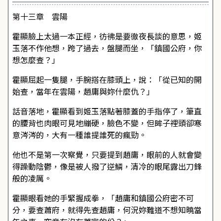
第十三章 雲陽
霍顯臉上太過一本正經，彷彿是要徹夜長談的意思，姬
玉落不作他想，跨了過去，盤腿而坐，「鎮國公府，你
想怎麼查？」
霍顯屈起一隻腿，手腕搭在膝頭上，說：「從已知的開
始查，當年在雲陽，趙庸與妳什麼仇？」
話音落地，霍顯看到姬玉落點著膝蓋的手指停了，筆直
的腰背也肉眼可見地繃硬，臉色不變，但眸子裡頭卻寒
意涔涔的，大有一種誰提誰死的瘋勁。
他也不是第一次察覺，只要提到趙庸，眼前的人就會變
得躁動陰鬱，像是被人撥了逆鱗，清冷的眼尾露出刀鋒
般的凌厲。
霍顯眼看她的手緊握成拳，「趙庸和鎮國公府密不可
分，要查蕭府，就得先查趙庸，何況妳難道不想知曉當