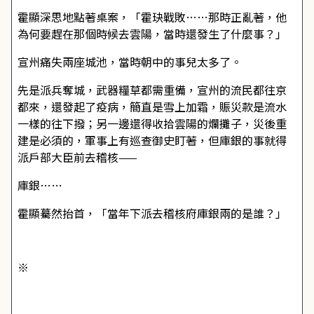
霍顯深思地點著桌案，「霍玦戰敗……那時正亂著，他
為何要趕在那個時候去雲陽，當時還發生了什麼事？」
宣州痛失兩座城池，當時朝中的事兒太多了。
先是派兵奪城，武器糧草都需重備，宣州的流民都往京
都來，還發起了疫病，簡直是雪上加霜，賑災款是流水
一樣的往下撥；另一邊還得收拾雲陽的爛攤子，災後重
建是必須的，軍事上有巡查御史盯著，但庫銀的事就得
派戶部大臣前去稽核——
庫銀……
霍顯驀然抬首，「當年下派去稽核府庫銀兩的是誰？」
※