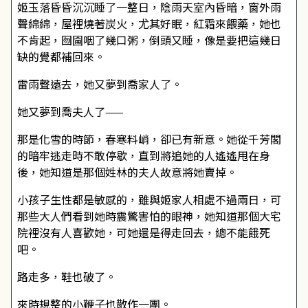
姬玉落昏昏沉沉睡了一整日，陰雨天室內昏暗，窗外雨
聲綿綿，屋裡燒著炭火，尤其好眠，紅霜來餵藥，她也
不肯起，囫圇咽了幾口粥，倒頭又睡，像是要把這幾日
缺的覺都補回來。
雷雨聲遠去，她又夢到喬家人了。
她又夢到喬夫人了——
那是化雪的時節，春寒料峭，卻已有新意。她從千芳閣
的暗牢逃走時不敢停歇，直到將追她的人遙遙甩在身
後，她知道是那個姓林的夫人故意將她賣掉。
小孩子生性都是敏感的，雖與姬家人相處不過兩日，可
那些大人們看到她時震驚害怕的眼神，她知道那個大宅
院裡沒有人喜歡她，可她還是得走回去，總不能餓死
吧。
路走多，鞋也破了。
來時規整的小鞭子也散作一團。