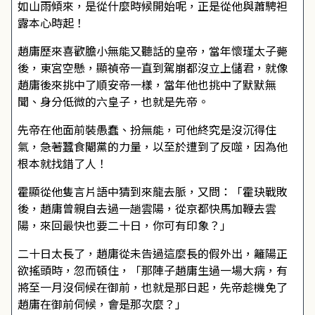
如山雨傾來，是從什麼時候開始呢，正是從他與蕭騁袒
露本心時起！
趙庸歷來喜歡膽小無能又聽話的皇帝，當年懷瑾太子薨
後，東宮空懸，顯禎帝一直到駕崩都沒立上儲君，就像
趙庸後來挑中了順安帝一樣，當年他也挑中了默默無
聞、身分低微的六皇子，也就是先帝。
先帝在他面前裝愚蠢、扮無能，可他終究是沒沉得住
氣，急著蠶食閹黨的力量，以至於遭到了反噬，因為他
根本就找錯了人！
霍顯從他隻言片語中猜到來龍去脈，又問：「霍玦戰敗
後，趙庸曾親自去過一趟雲陽，從京都快馬加鞭去雲
陽，來回最快也要二十日，你可有印象？」
二十日太長了，趙庸從未告過這麼長的假外出，籬陽正
欲搖頭時，忽而頓住，「那陣子趙庸生過一場大病，有
將至一月沒伺候在御前，也就是那日起，先帝趁機免了
趙庸在御前伺候，會是那次麼？」