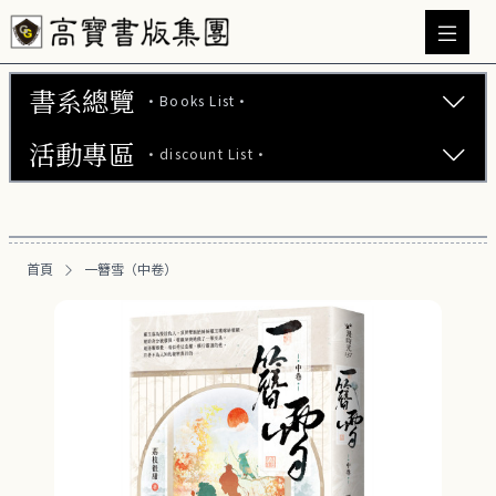
書系總覽
·Books List·
活動專區
·discount List·
文學小說 (737)
心理勵志 (176)
【2本75折】高寶小說系列全圖鑑書展
生活風格 (164)
首頁
一簪雪（中卷）
【2本7折】高寶小說系列全圖鑑書展
商業財經 (100)
【2套7折】高寶小說系列全圖鑑書展
醫療保健 (55)
【66折】高寶小說系列全圖鑑書展
親子教養 (13)
人文史哲 (73)