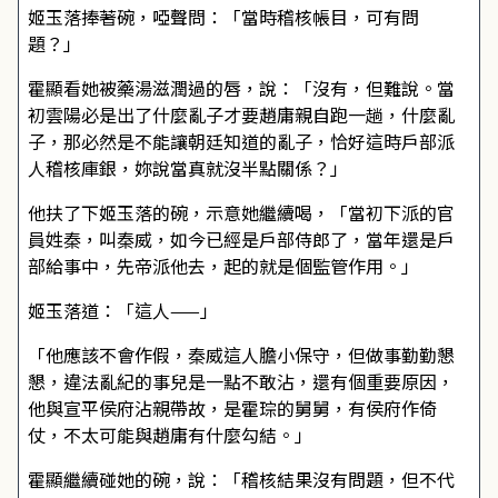
姬玉落捧著碗，啞聲問：「當時稽核帳目，可有問
題？」
霍顯看她被藥湯滋潤過的唇，說：「沒有，但難說。當
初雲陽必是出了什麼亂子才要趙庸親自跑一趟，什麼亂
子，那必然是不能讓朝廷知道的亂子，恰好這時戶部派
人稽核庫銀，妳說當真就沒半點關係？」
他扶了下姬玉落的碗，示意她繼續喝，「當初下派的官
員姓秦，叫秦威，如今已經是戶部侍郎了，當年還是戶
部給事中，先帝派他去，起的就是個監管作用。」
姬玉落道：「這人——」
「他應該不會作假，秦威這人膽小保守，但做事勤勤懇
懇，違法亂紀的事兒是一點不敢沾，還有個重要原因，
他與宣平侯府沾親帶故，是霍琮的舅舅，有侯府作倚
仗，不太可能與趙庸有什麼勾結。」
霍顯繼續碰她的碗，說：「稽核結果沒有問題，但不代