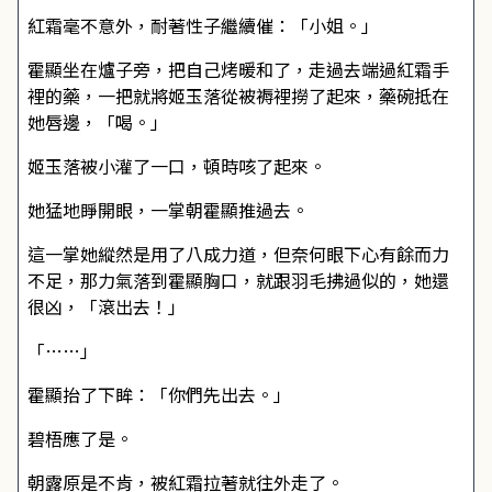
紅霜毫不意外，耐著性子繼續催：「小姐。」
霍顯坐在爐子旁，把自己烤暖和了，走過去端過紅霜手
裡的藥，一把就將姬玉落從被褥裡撈了起來，藥碗抵在
她唇邊，「喝。」
姬玉落被小灌了一口，頓時咳了起來。
她猛地睜開眼，一掌朝霍顯推過去。
這一掌她縱然是用了八成力道，但奈何眼下心有餘而力
不足，那力氣落到霍顯胸口，就跟羽毛拂過似的，她還
很凶，「滾出去！」
「……」
霍顯抬了下眸：「你們先出去。」
碧梧應了是。
朝露原是不肯，被紅霜拉著就往外走了。