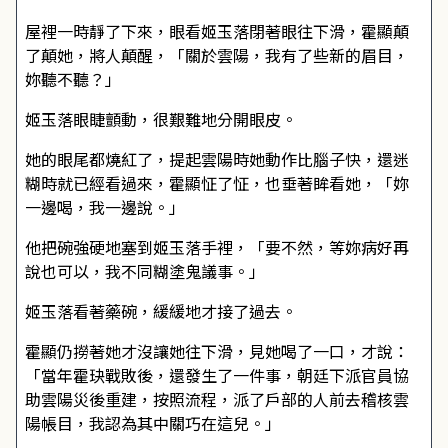
屋裡一時靜了下來，眼看姬玉落閉著眼往下滑，霍顯顛
了顛她，將人顛醒，「關於雲陽，我有了些新的眉目，
妳聽不聽？」
姬玉落眼睫顫動，很艱難地分開眼皮。
她的眼尾都燒紅了，提起雲陽時她動作比腦子快，還迷
糊時就已經看過來，霍顯怔了怔，也垂著眸看她，「妳
一邊喝，我一邊說。」
他把碗強硬地塞到姬玉落手裡，「要不然，等妳病好再
說也可以，我不同糊塗鬼議事。」
姬玉落看著藥碗，緩緩地才接了過去。
霍顯仍撈著她才沒讓她往下滑，見她喝了一口，才說：
「當年霍玦戰敗後，還發生了一件事，朝廷下派官員協
助雲陽災後重建，按照流程，派了戶部的人前去稽核雲
陽帳目，我認為其中關巧在這兒。」