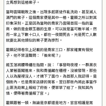
立馬想到這樁案子。
當時雲陽戰敗之後，出現多起匪徒作亂洗劫，甚至滅人
滿門的案子，這個喬家便是其中一樁。霍顯之所以對其
印象深刻，正是因為當時的喬家乃雲陽首屈一指的富
商，做的是金銀玉器的生意，可以說是富可敵半城，然
而一家上下數十口人，都在一夜間死去，光是死亡人數
就要比其他類似的案子更為慘烈。
霍顯記得卷宗上記載的是喬家三口，那家確實有個兒
子，他不禁溫聲問：「後來呢？」
姬玉落將腰帶纏在指間，說：「事發時夜裡，一群黑衣
人蒙著面闖進來，我和喬循藏在櫃裡，沒被發現，那些
人以為屋裡沒人，才摘下了面巾，為首那人我認得，是
個衙內，也是喬家店肆的常客，翌日那衙內將此事當作
土匪洗劫案上報給了府衙，便草草了結了，我知其內
情，便帶著喬循報了官。」
霍顯跟著一頓，無論是京都還是地方，官官相護是常