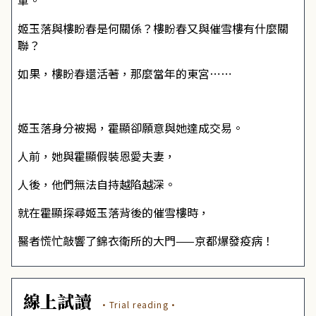
軍。
姬玉落與樓盼春是何關係？樓盼春又與催雪樓有什麼關
聯？
如果，樓盼春還活著，那麼當年的東宮⋯⋯
姬玉落身分被揭，霍顯卻願意與她達成交易。
人前，她與霍顯假裝恩愛夫妻，
人後，他們無法自持越陷越深。
就在霍顯探尋姬玉落背後的催雪樓時，
醫者慌忙敲響了錦衣衛所的大門——京都爆發疫病！
線上試讀
·Trial reading·