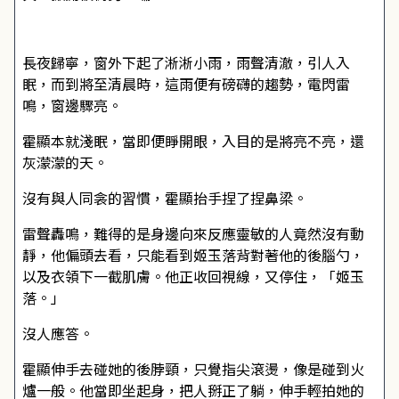
長夜歸寧，窗外下起了淅淅小雨，雨聲清澈，引人入
眠，而到將至清晨時，這雨便有磅礴的趨勢，電閃雷
鳴，窗邊驟亮。
霍顯本就淺眠，當即便睜開眼，入目的是將亮不亮，還
灰濛濛的天。
沒有與人同衾的習慣，霍顯抬手捏了捏鼻梁。
雷聲轟鳴，難得的是身邊向來反應靈敏的人竟然沒有動
靜，他偏頭去看，只能看到姬玉落背對著他的後腦勺，
以及衣領下一截肌膚。他正收回視線，又停住，「姬玉
落。」
沒人應答。
霍顯伸手去碰她的後脖頸，只覺指尖滾燙，像是碰到火
爐一般。他當即坐起身，把人掰正了躺，伸手輕拍她的