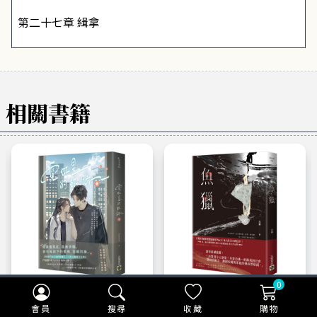
第二十七章 緝拿
相關書籍
0
折扣
【2本75折】高寶小
折扣
【2本7折】高寶小說
說系列全圖鑑書展
系列全圖鑑書展
會員
搜尋
收藏
購物