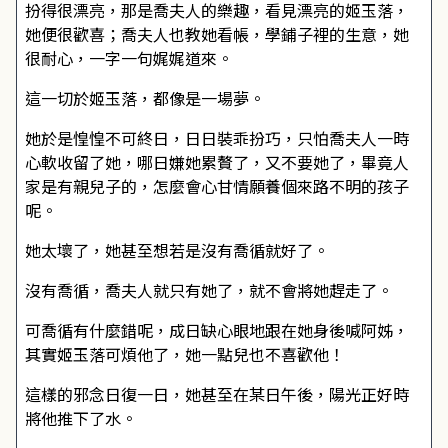
扮得很漂亮，那是喬夫人的樂趣，看見漂亮的姬玉落，
她便很歡喜；喬夫人也教她看帳，學鋪子裡的生意，她
很耐心，一字一句娓娓道來。
這一切於姬玉落，都像是一場夢。
她於是惶惶不可終日，日日裝乖扮巧，只怕喬夫人一時
心軟收留了她，哪日嫌她累贅了，又不要她了，畢竟人
家是有親兒子的，怎麼會心甘情願養個來路不明的孩子
呢。
她太壞了，她甚至想若是沒有喬循就好了。
沒有喬循，喬夫人就只有她了，就不會將她趕走了。
可喬循有什麼錯呢，成日缺心眼地跟在她身後喊阿姊，
其實姬玉落可煩他了，她一點兒也不喜歡他！
這樣的邪念日復一日，她甚至在某日午後，陽光正好時
將他推下了水。