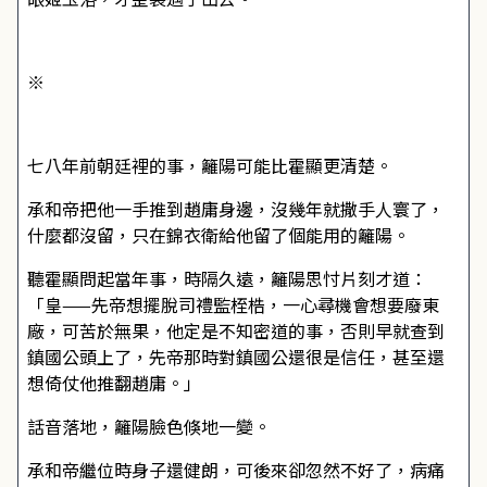
※
七八年前朝廷裡的事，籬陽可能比霍顯更清楚。
承和帝把他一手推到趙庸身邊，沒幾年就撒手人寰了，
什麼都沒留，只在錦衣衛給他留了個能用的籬陽。
聽霍顯問起當年事，時隔久遠，籬陽思忖片刻才道：
「皇——先帝想擺脫司禮監桎梏，一心尋機會想要廢東
廠，可苦於無果，他定是不知密道的事，否則早就查到
鎮國公頭上了，先帝那時對鎮國公還很是信任，甚至還
想倚仗他推翻趙庸。」
話音落地，籬陽臉色倏地一變。
承和帝繼位時身子還健朗，可後來卻忽然不好了，病痛