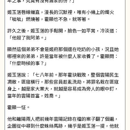
年之事，究竟有沒有蕭家的份？」
姬玉落唇線繃直，漫長的沉默裡，唯有小幾上的燭火
「呲呲」燃燒著，霍顯也不急，就等著。
許久之後，姬玉落的手鬆開，臉色一如平常，冷淡道：
「他殺了我阿弟。」
顯然這個弟弟不會是姬府那個還在吃奶的小孩，況且她
哪裡來的弟弟，許是當年被什麼人家收養了。霍顯問：
「什麼時候的事？」
姬玉落說：「七八年前。那年霍玦戰敗，整個雲陽民生
凋敝，匪寇橫行，那些官員趁亂洗劫，將罪名栽在匪寇
身上，越是家大業大，就越是容易成為旁人的眼中釘，
當年的雲陽首富，姓喬。」
霍顯一怔。
他和籬陽兩人把前幾年雲陽記錄在檔的案子翻了個遍，
企圖從中尋到什麼蛛絲馬跡，幾乎是姬玉落一提，他就