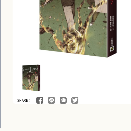
SHARE：