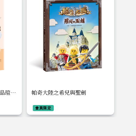
折扣
品瑄營
帕奇大陸之希兒與聖劍
Swe
道╳從小
韓劇
巧，平
會員限定
會員
略