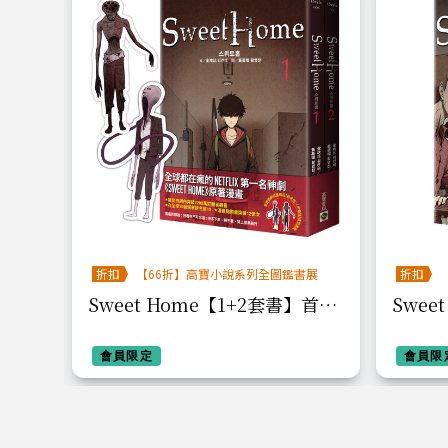
折扣
【66折】高寶小說系列全圖鑑書展
折扣
Sweet Home【1+2套書】首刷
Sweet
雙怪物書籤＋作者簽名珍藏版：
韓劇同
Netflix冠軍韓劇同名原著漫畫
會員限定
會員限