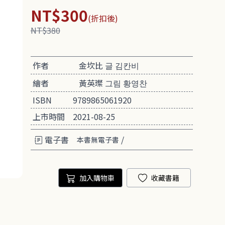
NT$300
(折扣後)
NT$380
作者
金坎比 글 김칸비
繪者
黃英璨 그림 황영찬
ISBN
9789865061920
上市時間
2021-08-25
電子書
/
本書無電子書
加入購物車
收藏書籍