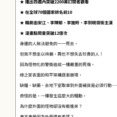
★
播出四週內突破2200萬訂閱者觀看
★
在全球70個國家排名前10
★
韓劇由宋江、李陣郁、李施昤、李到晛領銜主演
★
漫畫點閱量突破12億次
身邊的人無法避免的一一死去，
但我不想坐以待斃，再也不想失去珍貴的人！
因為怪物化的警衛造成一樓嚴重的死傷，
綠之家表面的和平架構逐漸崩壞，
缺糧，缺藥，去地下室取車到外面補貨是必須行動⋯
奇怪的是，一樓發生這麼大的騷動，
為什麼外面的怪物卻沒有衝進來？
會不會是因為外面還有希望？