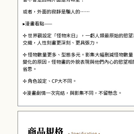
或者，外面的寂靜是騙人的⋯⋯
▸漫畫看點——
✢ 世界觀設定「怪物末日」，一虧人類最原始的慾
交織，人性刻畫更深刻、更具張力。
✢ 怪物數量更多、型態多元。影集大幅刪減怪物數
變化的原因，怪物畫的外貌表現與他們內心的慾望相
省思。
✢ 角色設定、CP大不同。
✢漫畫劇情一次完結，與影集不同，不留懸念。
商品規格
·Specification·