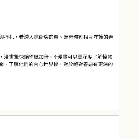
望與掙扎，看透人際衝突的惡、黑暗時刻相互守護的善
量，漫畫驚悚絕望感加倍。✢漫畫可以更深度了解怪物
關，了解他們的內心世界後，對於絕對善惡有更深的