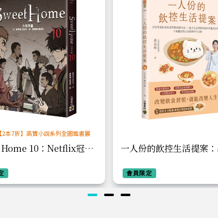
【2本7折】高寶小說系列全圖鑑書展
 Home 10：Netflix冠軍
一人份的飲控生活提案：
名原著漫畫
養師的快速備餐食譜29
定
吃店到便利商店的選食技
會員限定
衡健康與口慾的飲控全攻