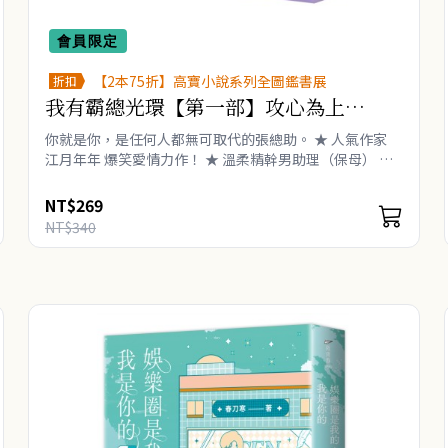
會員限定
【2本75折】高寶小說系列全圖鑑書展
折扣
我有霸總光環【第一部】攻心為上
（下）
你就是你，是任何人都無可取代的張總助。 ★ 人氣作家
江月年年 爆笑愛情力作！ ★ 溫柔精幹男助理（保母） 張
嘉年 VS 霸氣毒舌女總裁 楚楚 ★ 網路積分 29億，萬名
網友齊力推薦！ ★ 職..
NT$269
NT$340