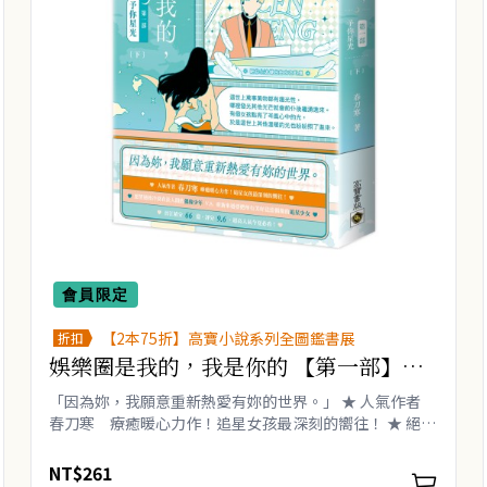
會員限定
【2本75折】高寶小說系列全圖鑑書展
折扣
娛樂圈是我的，我是你的 【第一部】予
你星光（下）
「因為妳，我願意重新熱愛有妳的世界。」 ★ 人氣作者
春刀寒 療癒暖心力作！追星女孩最深刻的嚮往！ ★ 絕望
過後冷漠看淡人間的偶像少年 ＶＳ 重新來過要把所有
美好送給偶像的追星少女 ★ 晉江積分..
NT$261