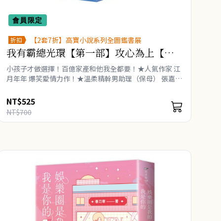
會員限定
【2套7折】高寶小說系列全圖鑑書展
折扣
我有霸總光環【第一部】攻心為上【上
下套書】
小孩子才做選擇！百億家產和他我全都要！★人氣作家 江
月年年 爆笑愛情力作！★溫柔精幹男助理（保母） 張嘉
年 VS 霸氣毒舌女總裁 楚楚★網路積分 29億，萬名網
友齊力推薦！★職場愛情．清奇套路，顛覆對..
NT$525
NT$700