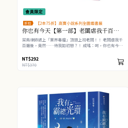
會員限定
【2本75折】高寶小說系列全圖鑑書展
折扣
你也有今天【第一部】老闆虐我千百遍
（上）同名電視劇原作小說
菜鳥律師遇上「業界毒瘤」頂頭上司老闆！！ 老闆虐我千
百遍後，竟然……待我如初戀？！ 成瑤：呵，你也有今
天。 ★《星落凝成糖》陳星旭、《治癒系戀人》章若楠
領銜主演電視..
NT$292
NT$370