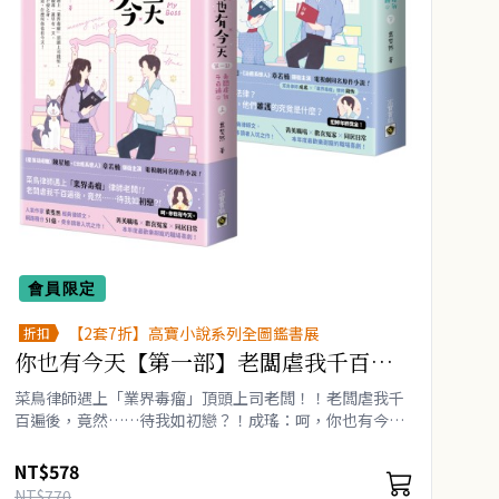
會員限定
【2套7折】高寶小說系列全圖鑑書展
折扣
你也有今天【第一部】老闆虐我千百遍
（上下套書）同名電視劇原作小說
菜鳥律師遇上「業界毒瘤」頂頭上司老闆！！老闆虐我千
百遍後，竟然……待我如初戀？！成瑤：呵，你也有今
天。★《星落凝成糖》陳星旭、《治癒系戀人》章若楠
領銜主演電視劇同名原作小..
NT$578
NT$770