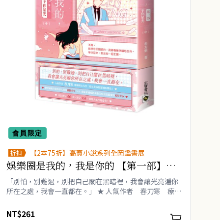
會員限定
【2本75折】高寶小說系列全圖鑑書展
折扣
娛樂圈是我的，我是你的 【第一部】予
你星光（中）
「別怕，別難過，別把自己關在黑暗裡，我會讓光亮遍你
所在之處，我會一直都在。」 ★ 人氣作者 春刀寒 療癒
暖心力作！追星女孩最深刻的嚮往！ ★ 絕望過後冷漠看淡
人間的偶像少年 ＶＳ 重新來過要把所有..
NT$261