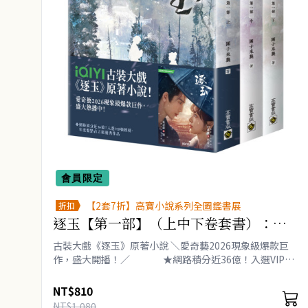
會員限定
【2套7折】高寶小說系列全圖鑑書展
折扣
逐玉【第一部】（上中下卷套書）：同
名電視劇原著小說【劇照書腰版】
古裝大戲《逐玉》原著小說 ＼愛奇藝2026現象級爆款巨
作，盛大開播！／ ★網路積分近36億！入選VIP強
推榜、年度盤點古言組優秀作品 開朗堅毅殺豬少女
樊長玉×高..
NT$810
NT$1,080