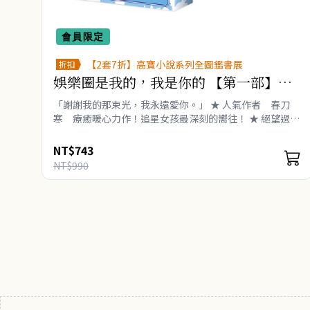
會員限定
【2套7折】高寶小說系列全圖鑑書展
折扣
娛樂圈是我的，我是你的 【第一部】予
你星光（上中下套書）
「謝謝我的那束光，我永遠愛你。」 ★ 人氣作者 春刀
寒 療癒暖心力作！追星女孩最深刻的嚮往！ ★ 絕望過後
冷漠看淡人間的偶像少年 ＶＳ 重新來過要把所有美好
送給偶像的追星少女 ★ 晉江積分66億..
NT$743
NT$990