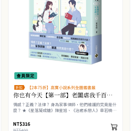
會員限定
【2本75折】高寶小說系列全圖鑑書展
折扣
你也有今天【第一部】老闆虐我千百遍
（下）同名電視劇原作小說
情感？正義？法律？ 身為家事律師，他們維護的究竟是什
麼？ ★《星落凝成糖》陳星旭、《治癒系戀人》章若楠
領銜主演電視劇同名原作小說！ ★ 人氣作家 葉斐然 經
典律師文，網路積分51億，眾多讀者入..
NT$316
NT$400