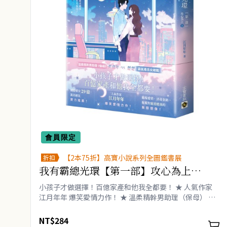
會員限定
【2本75折】高寶小說系列全圖鑑書展
折扣
我有霸總光環【第一部】攻心為上
（上）
小孩子才做選擇！百億家產和他我全都要！ ★ 人氣作家
江月年年 爆笑愛情力作！ ★ 溫柔精幹男助理（保母） 張
嘉年 VS 霸氣毒舌女總裁 楚楚 ★ 網路積分 29億，萬名
網友齊力推薦！ ★ 職..
NT$284