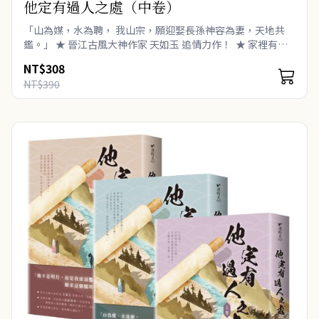
他定有過人之處（中卷）
「山為媒，水為聘， 我山宗，願迎娶長孫神容為妻，天地共
鑑。」 ★ 晉江古風大神作家 天如玉 追情力作！ ★ 家裡有
礦‧世族貴女 長孫神容×狂痞軍爺‧幽州團使 山宗 ──..
NT$308
NT$390