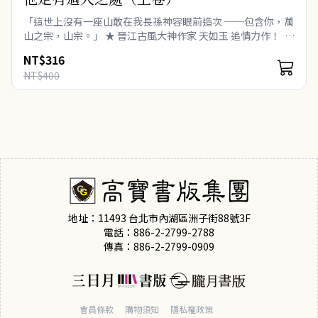
「這世上沒有一座山敢在我長孫神容眼前造次 ──包含你，萬
山之宗，山宗。」 ★ 晉江古風大神作家 天如玉 追情力作！ ★
家裡有礦‧世族貴女 長孫神容×狂痞軍爺‧幽州團..
NT$316
NT$400
地址：11493 台北市內湖區洲子街88號3F
電話：886-2-2799-2788
傳真：886-2-2799-0909
會員條款
購物須知
隱私權政策