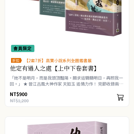
會員限定
【2套7折】高寶小說系列全圖鑑書展
折扣
他定有過人之處【上中下卷套書】
「她不是明月，而是我頭頂豔陽。願求這驕驕明日，再照我一
回。」 ★ 晉江古風大神作家 天如玉 追情力作！ 完節收錄兩萬
字溫暖日常番外。 ★ 家裡有礦‧世族貴女 長孫神容×狂痞
NT$900
軍爺‧幽州團..
NT$1,200