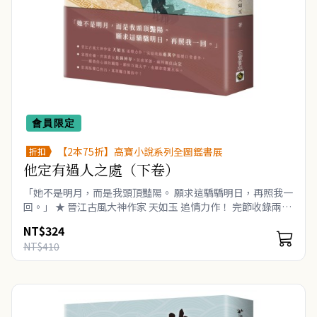
會員限定
【2本75折】高寶小說系列全圖鑑書展
折扣
他定有過人之處（下卷）
「她不是明月，而是我頭頂豔陽。 願求這驕驕明日，再照我一
回。」 ★ 晉江古風大神作家 天如玉 追情力作！ 完節收錄兩萬
字溫暖日常番外。 ★ 家裡有礦‧世族貴女 長孫神容×狂痞
NT$324
軍爺‧幽..
NT$410