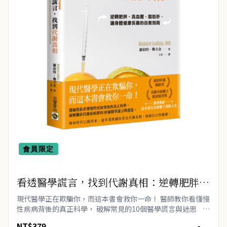
會員限定
看透醫學謊言，找到代謝真相：逆轉肥胖、
高血壓、脂肪肝，讓身體健康長壽的自救指
現代醫學正在欺騙你，而這本書會救你一命！ 醫師教你看懂慢
南
性疾病背後的真正科學， 破解常見的10個醫學謊言與迷思
★紐約時報暢銷書★ ★榮獲美國卓越獨立健康類書獎★..
NT$379