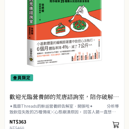
會員限定
歡迎光臨營養師的荒唐諮詢室，陪你破解25
種難以抗拒的飲食情境：從每次的「這次就
✦風靡Threads的幹話營養師告解室．開張啦✦ 分析導
算了」開始，覺察飲食中的情緒與慣性，不
致飲控失敗的25種情境╳心態崩潰原因， 回答人類一直想破
解的終極問題： 大家都知道減重的秘訣是少吃多動，
再讓壓力決定你要吃什麼
NT$363
＼為何我始..
NT$460