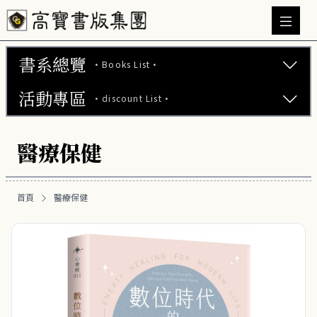
書系總覽
·Books List·
活動專區
·discount List·
文學小說 (737)
心理勵志 (176)
【2本75折】高寶小說系列全圖鑑書展
醫療保健
生活風格 (163)
【2本7折】高寶小說系列全圖鑑書展
商業財經 (101)
首頁
醫療保健
【2套7折】高寶小說系列全圖鑑書展
醫療保健 (54)
【66折】高寶小說系列全圖鑑書展
健康養生 (28)
運動/瘦身 (16)
懷孕/育兒 (5)