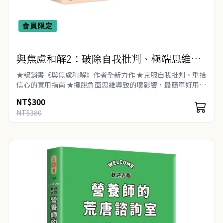
會員限定
與焦慮和解2：破除自我批判、極端思維、
逃避心理，洞悉壞習慣根源，使你過得更快
★暢銷書《與焦慮和解》作者全新力作 ★克服自我批判、重拾
樂的自我療癒指南
信心的實用指南 ★擺脫負面思維導致的壞影響，最簡單好用的
工具書！ ★亞馬遜5星好評 根除阻礙自己的思維，擁有
NT$300
順利快樂的生活。 ..
NT$380