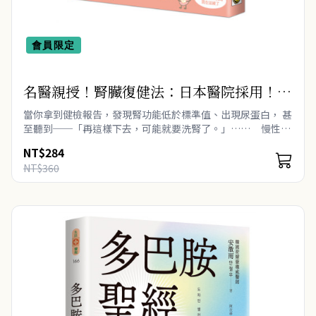
會員限定
名醫親授！腎臟復健法：日本醫院採用！腎
臟科權威教你在家就能強腎的復健運動×飲
當你拿到健檢報告，發現腎功能低於標準值、出現尿蛋白， 甚
食策略，8週修復腎功能，遠離洗腎
至聽到──「再這樣下去，可能就要洗腎了。」…… 慢性腎
臟病的定義，正在改變！ 過..
NT$284
NT$360