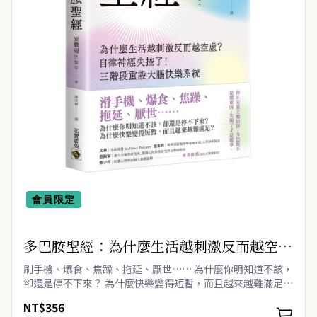
會員限定
多巴胺聖經：為什麼生活越刺激反而越空
虛？自律神經失控了！三階段重設大腦快樂
刷手機、爆食、焦躁、拖延、厭世…… 為什麼你明知道不該，
系統
卻還是停不下來？ 為什麼快樂變得短暫，而且越來越難滿足？
多巴胺明明就是快樂賀爾..
NT$356