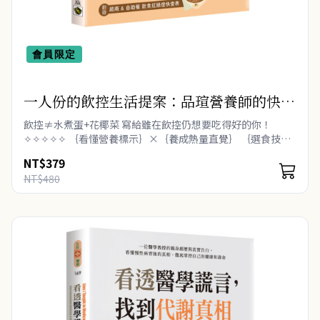
會員限定
一人份的飲控生活提案：品瑄營養師的快速
備餐食譜29道╳從小吃店到便利商店的選食
飲控≠水煮蛋+花椰菜 寫給雖在飲控仍想要吃得好的你！
技巧，平衡健康與口慾的飲控全攻略
✧✧✧✧✧ ｛看懂營養標示｝×｛養成熱量直覺｝ ｛選食技巧
實戰｝×｛從挑到煮全攻略｝ 改變飲食習慣，就能改..
NT$379
NT$480