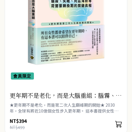
會員限定
更年期不是老化，而是大腦重組：腦霧、失
眠、阿茲海默等荷爾蒙轉換期的關鍵真相
★更年期不是老化，而是第二次人生巔峰期的開始★ 2030
年，全球有將近10億個女性步入更年期。 這本書提供女性所
需的資訊，讓大家帶著知識和自信面對停經。 所有女性都會希
NT$394
望在更年期時，有這本書可以..
NT$499