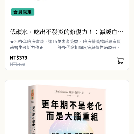
會員限定
低碳水，吃出不發炎的修復力！：減緩血糖
波動、改善代謝健康，臨床營養醫師給你真
★20多年臨床實踐、逾15萬患者受益， 臨床營養權威專家夏
正適合華人飲食的營養指南
萌醫生最新力作★ 許多代謝相關疾病與慢性病原來都
和碳水化合物有關！ 但是現今流行的低碳水飲食，你確定吃對
NT$379
了嗎？ 「..
NT$480