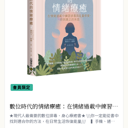
女性保健 (8)
疾病百科 (5)
親子教養 (14)
人文史哲 (74)
會員限定
數位時代的情緒療癒：在情緒過載中練習排
毒與能量修復，得到真正的休息
★現代人最需要的數位排毒、身心療癒書★ \\\你一定能從書中
找到適合你的方法，在日常生活恢復能量/// ▍手機、通
勤、工作耗盡了我們的能量 現代生活把我..