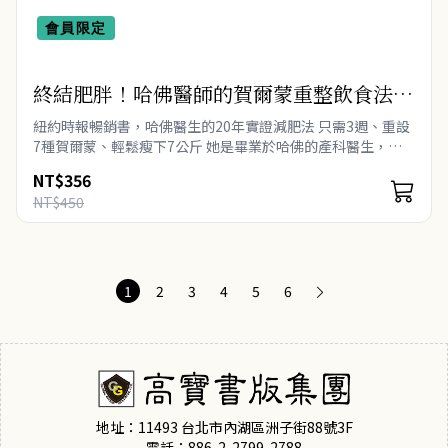
會員限定
終結肥胖！哈佛醫師的賀爾蒙重整飲食法：
無需少吃多動，只要改變吃法，3週輕鬆瘦
紐約時報暢銷書，哈佛醫生的20年實證減肥法 只需3週、重設
下7公斤
7種賀爾蒙、輕鬆瘦下7公斤 她是畢業於哈佛的產科醫生，也
和肥胖奮戰多年， 超過千名患者採用她創造的這套療程而成功
NT$356
瘦身 雌激素、胰島素、..
NT$450
1
2
3
4
5
6
地址：11493 台北市內湖區洲子街88號3F
電話：886-2-2799-2788